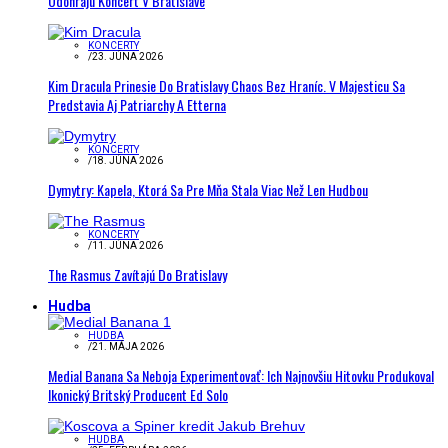
Odohrajú Koncert V Bratislave
KONCERTY
/
23. JÚNA 2026
Kim Dracula Prinesie Do Bratislavy Chaos Bez Hraníc. V Majesticu Sa
Predstavia Aj Patriarchy A Etterna
KONCERTY
/
18. JÚNA 2026
Dymytry: Kapela, Ktorá Sa Pre Mňa Stala Viac Než Len Hudbou
KONCERTY
/
11. JÚNA 2026
The Rasmus Zavítajú Do Bratislavy
Hudba
HUDBA
/
21. MÁJA 2026
Medial Banana Sa Neboja Experimentovať: Ich Najnovšiu Hitovku Produkoval
Ikonický Britský Producent Ed Solo
HUDBA