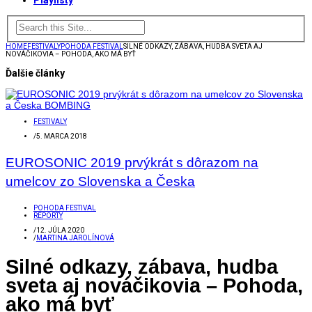
Playlisty
HOME
FESTIVALY
POHODA FESTIVAL
SILNÉ ODKAZY, ZÁBAVA, HUDBA SVETA AJ
NOVÁČIKOVIA – POHODA, AKO MÁ BYŤ
Ďalšie články
FESTIVALY
/
5. MARCA 2018
EUROSONIC 2019 prvýkrát s dôrazom na
umelcov zo Slovenska a Česka
POHODA FESTIVAL
REPORTY
/
12. JÚLA 2020
/
MARTINA JAROLÍNOVÁ
Silné odkazy, zábava, hudba
sveta aj nováčikovia – Pohoda,
ako má byť