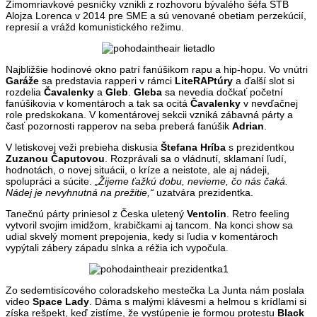
Zimomriavkové pesničky vznikli z rozhovoru bývalého šéfa ŠTB
Alojza Lorenca v 2014 pre SME a sú venované obetiam perzekúcií,
represií a vrážd komunistického režimu.
Najbližšie hodinové okno patrí fanúšikom rapu a hip-hopu. Vo vnútri
Garáže
sa predstavia rapperi v rámci
LiteRAPtúry
a ďalší slot si
rozdelia
Čavalenky
a
Gleb
.
Gleba
sa nevedia dočkať početní
fanúšikovia v komentároch a tak sa ocitá
Čavalenky
v nevďačnej
role predskokana. V komentárovej sekcii vzniká zábavná párty a
časť pozornosti rapperov na seba preberá fanúšik
Adrian
.
V letiskovej veži prebieha diskusia
Štefana Hríba
s prezidentkou
Zuzanou Čaputovou
. Rozprávali sa o vládnutí, sklamaní ľudí,
hodnotách, o novej situácii, o kríze a neistote, ale aj nádeji,
spolupráci a súcite.
„Žijeme ťažkú dobu, nevieme, čo nás čaká.
Nádej je nevyhnutná na prežitie,“
uzatvára prezidentka.
Tanečnú párty priniesol z Česka uletený
Ventolin
. Retro feeling
vytvoril svojim imidžom, krabičkami aj tancom. Na konci show sa
udial skvelý moment prepojenia, kedy si ľudia v komentároch
vypýtali zábery západu slnka a réžia ich vypočula.
Zo sedemtisícového coloradskeho mestečka La Junta nám poslala
video
Space Lady
. Dáma s malými klávesmi a helmou s krídlami si
získa rešpekt, keď zistíme, že vystúpenie je formou protestu
Black