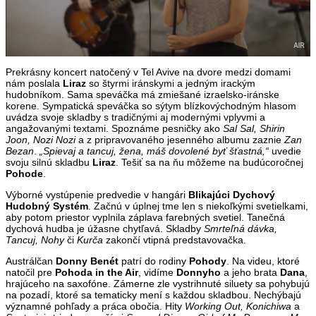
Prekrásny koncert natočený v Tel Avive na dvore medzi domami
nám poslala
Liraz
so štyrmi iránskymi a jedným irackým
hudobníkom. Sama speváčka má zmiešané izraelsko-iránske
korene. Sympatická speváčka so sýtym blízkovýchodným hlasom
uvádza svoje skladby s tradičnými aj modernými vplyvmi a
angažovanými textami. Spoznáme pesničky ako
Sal Sal, Shirin
Joon, Nozi Nozi
a z pripravovaného jesenného albumu zaznie
Zan
Bezan
.
„Spievaj a tancuj, žena, máš dovolené byť šťastná,“
uvedie
svoju silnú skladbu
Liraz
. Tešiť sa na ňu môžeme na budúcoročnej
Pohode
.
Výborné vystúpenie predvedie v hangári
Blikajúci Dychový
Hudobný Systém
. Začnú v úplnej tme len s niekoľkými svetielkami,
aby potom priestor vyplnila záplava farebných svetiel. Tanečná
dychová hudba je úžasne chytľavá. Skladby
Smrteľná dávka,
Tancuj, Nohy
či
Kurča
zakončí vtipná predstavovačka.
Austrálčan
Donny Benét
patrí do rodiny
Pohody
. Na videu, ktoré
natočil pre
Pohoda in the Air
, vidíme
Donnyho
a jeho brata
Dana
,
hrajúceho na saxofóne. Zámerne zle vystrihnuté siluety sa pohybujú
na pozadí, ktoré sa tematicky mení s každou skladbou. Nechýbajú
významné pohľady a práca obočia. Hity
Working Out, Konichiwa
a