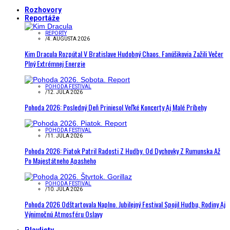
Rozhovory
Reportáže
REPORTY
/
4. AUGUSTA 2026
Kim Dracula Rozpútal V Bratislave Hudobný Chaos. Fanúšikovia Zažili Večer
Plný Extrémnej Energie
POHODA FESTIVAL
/
12. JÚLA 2026
Pohoda 2026: Posledný Deň Priniesol Veľké Koncerty Aj Malé Príbehy
POHODA FESTIVAL
/
11. JÚLA 2026
Pohoda 2026: Piatok Patril Radosti Z Hudby. Od Dychovky Z Rumunska Až
Po Majestátneho Apasheho
POHODA FESTIVAL
/
10. JÚLA 2026
Pohoda 2026 Odštartovala Naplno. Jubilejný Festival Spojil Hudbu, Rodiny Aj
Výnimočnú Atmosféru Oslavy