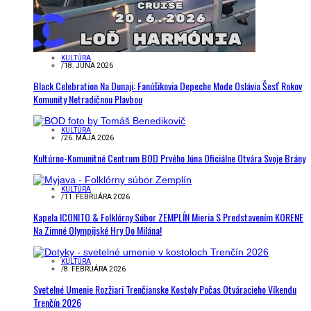
KULTÚRA
/
18. JÚNA 2026
Black Celebration Na Dunaji: Fanúšikovia Depeche Mode Oslávia Šesť Rokov
Komunity Netradičnou Plavbou
KULTÚRA
/
26. MÁJA 2026
Kultúrno-Komunitné Centrum BOD Prvého Júna Oficiálne Otvára Svoje Brány
KULTÚRA
/
11. FEBRUÁRA 2026
Kapela ICONITO & Folklórny Súbor ZEMPLÍN Mieria S Predstavením KORENE
Na Zimné Olympijské Hry Do Milána!
KULTÚRA
/
8. FEBRUÁRA 2026
Svetelné Umenie Rozžiari Trenčianske Kostoly Počas Otváracieho Víkendu
Trenčín 2026