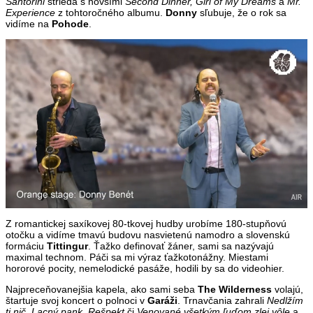
Santorini
strieda s novšími
Second Dinner, Girl of My Dreams
a
Mr.
Experience
z tohtoročného albumu.
Donny
sľubuje, že o rok sa
vidíme na
Pohode
.
Z romantickej saxíkovej 80-tkovej hudby urobíme 180-stupňovú
otočku a vidíme tmavú budovu nasvietenú namodro a slovenskú
formáciu
Tittingur
. Ťažko definovať žáner, sami sa nazývajú
maximal technom. Páči sa mi výraz ťažkotonážny. Miestami
hororové pocity, nemelodické pasáže, hodili by sa do videohier.
Najpreceňovanejšia kapela, ako sami seba
The Wilderness
volajú,
štartuje svoj koncert o polnoci v
Garáži
. Trnavčania zahrali
Nedlžím
ti nič, Lacný pank, Rešpekt
či
Venované všetkým ľuďom zlej vôle
a