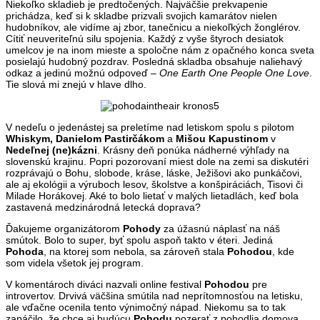
Niekoľko skladieb je predtočených. Najväčšie prekvapenie
prichádza, keď si k skladbe prizvali svojich kamarátov nielen
hudobníkov, ale vidíme aj zbor, tanečnicu a niekoľkých žonglérov.
Cítiť neuveriteľnú silu spojenia. Každý z vyše štyroch desiatok
umelcov je na inom mieste a spoločne nám z opačného konca sveta
posielajú hudobný pozdrav. Posledná skladba obsahuje naliehavý
odkaz a jedinú možnú odpoveď –
One Earth One People One Love
.
Tie slová mi znejú v hlave dlho.
V nedeľu o jedenástej sa preletíme nad letiskom spolu s pilotom
Whiskym, Danielom Pastirčákom
a
Mišou Kapustinom
v
Nedeľnej (ne)kázni
. Krásny deň ponúka nádherné výhľady na
slovenskú krajinu. Popri pozorovaní miest dole na zemi sa diskutéri
rozprávajú o Bohu, slobode, kráse, láske, Ježišovi ako punkáčovi,
ale aj ekológii a výruboch lesov, školstve a konšpiráciách, Tisovi či
Milade Horákovej. Aké to bolo lietať v malých lietadlách, keď bola
zastavená medzinárodná letecká doprava?
Ďakujeme organizátorom
Pohody
za úžasnú náplasť na náš
smútok. Bolo to super, byť spolu aspoň takto v éteri. Jediná
Pohoda
, na ktorej som nebola, sa zároveň stala
Pohodou
, kde
som videla všetok jej program.
V komentároch diváci nazvali online festival
Pohodou
pre
introvertov. Drvivá väčšina smútila nad neprítomnosťou na letisku,
ale vďačne ocenila tento výnimočný nápad. Niekomu sa to tak
zapáčilo, že chce aj budúcu
Pohodu
pozerať z pohodlia domova