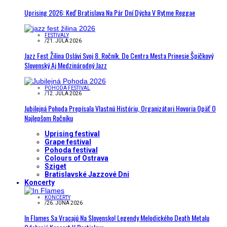
Uprising 2026: Keď Bratislava Na Pár Dní Dýcha V Rytme Reggae
FESTIVALY
/
21. JÚLA 2026
Jazz Fest Žilina Oslávi Svoj 8. Ročník. Do Centra Mesta Prinesie Špičkový
Slovenský Aj Medzinárodný Jazz
POHODA FESTIVAL
/
12. JÚLA 2026
Jubilejná Pohoda Prepísala Vlastnú Históriu, Organizátori Hovoria Opäť O
Najlepšom Ročníku
Uprising festival
Grape festival
Pohoda festival
Colours of Ostrava
Sziget
Bratislavské Jazzové Dni
Koncerty
KONCERTY
/
26. JÚNA 2026
In Flames Sa Vracajú Na Slovensko! Legendy Melodického Death Metalu