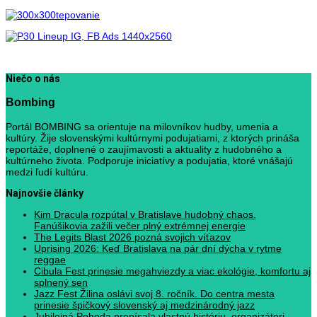
Niečo o nás
Bombing
Portál BOMBING sa orientuje na milovníkov hudby, umenia a
kultúry. Žije slovenskými kultúrnymi podujatiami, z ktorých prináša
reportáže, doplnené o zaujímavosti a aktuality z hudobného a
kultúrneho života. Podporuje iniciatívy a podujatia, ktoré vnášajú
medzi ľudí kultúru.
Najnovšie články
Kim Dracula rozpútal v Bratislave hudobný chaos.
Fanúšikovia zažili večer plný extrémnej energie
The Legits Blast 2026 pozná svojich víťazov
Uprising 2026: Keď Bratislava na pár dní dýcha v rytme
reggae
Cibula Fest prinesie megahviezdy a viac ekológie, komfortu aj
splnený sen
Jazz Fest Žilina oslávi svoj 8. ročník. Do centra mesta
prinesie špičkový slovenský aj medzinárodný jazz
Jubilejná Pohoda prepísala vlastnú históriu, organizátori