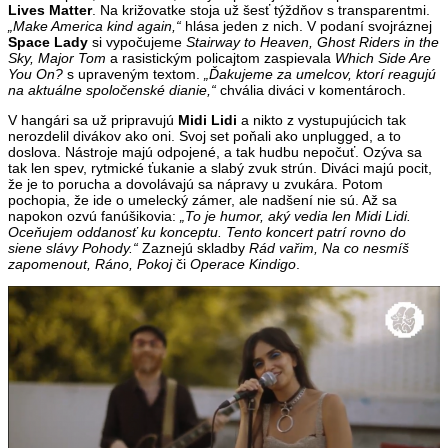
Lives Matter
. Na križovatke stoja už šesť týždňov s transparentmi.
„Make America kind again,“
hlása jeden z nich. V podaní svojráznej
Space Lady
si vypočujeme
Stairway to Heaven, Ghost Riders in the
Sky, Major Tom
a rasistickým policajtom zaspievala
Which Side Are
You On?
s upraveným textom.
„Ďakujeme za umelcov, ktorí reagujú
na aktuálne spoločenské dianie,“
chvália diváci v komentároch.
V hangári sa už pripravujú
Midi Lidi
a nikto z vystupujúcich tak
nerozdelil divákov ako oni. Svoj set poňali ako unplugged, a to
doslova. Nástroje majú odpojené, a tak hudbu nepočuť. Ozýva sa
tak len spev, rytmické ťukanie a slabý zvuk strún. Diváci majú pocit,
že je to porucha a dovolávajú sa nápravy u zvukára. Potom
pochopia, že ide o umelecký zámer, ale nadšení nie sú. Až sa
napokon ozvú fanúšikovia:
„To je humor, aký vedia len Midi Lidi.
Oceňujem oddanosť ku konceptu. Tento koncert patrí rovno do
siene slávy Pohody.“
Zaznejú skladby
Rád vařim, Na co nesmíš
zapomenout, Ráno, Pokoj
či
Operace Kindigo
.