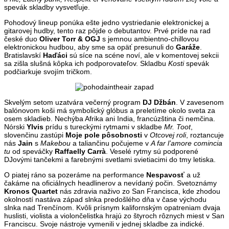
spevák skladby vysvetľuje.
Pohodový lineup ponúka ešte jedno vystriedanie elektronickej a
gitarovej hudby, tento raz pôjde o debutantov. Prvé príde na rad
české duo
Oliver Torr & OGJ
s jemnou ambientno-chillovou
elektronickou hudbou, aby sme sa opäť presunuli do
Garáže
.
Bratislavskí
Haďáci
sú síce na scéne noví, ale v komentovej sekcii
sa zišla slušná kôpka ich podporovateľov. Skladbu
Kosti
spevák
podčiarkuje svojím tričkom.
Skvelým setom uzatvára večerný program
DJ Džbán
. V zavesenom
balónovom koši má symbolický glóbus a preletíme okolo sveta za
osem skladieb. Nechýba Afrika ani India, francúzština či nemčina.
Nórski
Ylvis
prídu s tureckými rytmami v skladbe
Mr. Toot
,
slovenčinu zastúpi
Moje pole pôsobnosti
v
Otcovej roli
, roztancuje
nás
Jain
s
Makebou
a taliančinu počujeme v
A far l’amore comincia
tu
od speváčky
Raffaelly Carrà
. Veselé rytmy sú podporené
DJovými tančekmi a farebnými svetlami svietiacimi do tmy letiska.
O piatej ráno sa pozeráme na performance
Nespavosť
a už
čakáme na oficiálnych headlinerov a nevídaný počin. Svetoznámy
Kronos Quartet
nás zdravia naživo zo San Francisca, kde zhodou
okolností nastáva západ slnka predošlého dňa v čase východu
slnka nad Trenčínom. Kvôli prísnym kalifornským opatreniam dvaja
huslisti, violista a violončelistka hrajú zo štyroch rôznych miest v San
Franciscu. Svoje nástroje vymenili v jednej skladbe za indické.