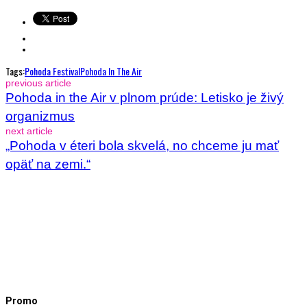
Tags:
Pohoda Festival
Pohoda In The Air
previous article
Pohoda in the Air v plnom prúde: Letisko je živý
organizmus
next article
„Pohoda v éteri bola skvelá, no chceme ju mať
opäť na zemi.“
Promo