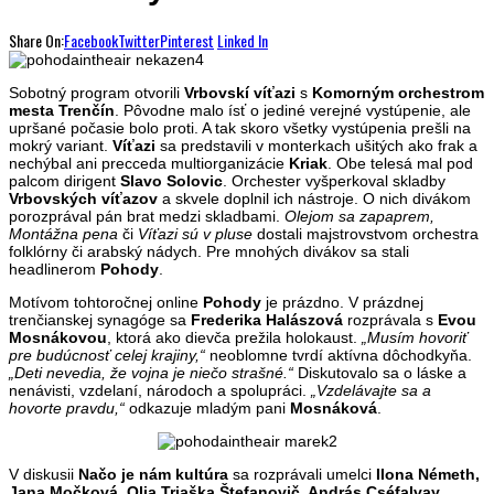
Share On:
Facebook
Twitter
Pinterest
Linked In
Sobotný program otvorili
Vrbovskí víťazi
s
Komorným orchestrom
mesta Trenčín
. Pôvodne malo ísť o jediné verejné vystúpenie, ale
upršané počasie bolo proti. A tak skoro všetky vystúpenia prešli na
mokrý variant.
Víťazi
sa predstavili v monterkach ušitých ako frak a
nechýbal ani precceda multiorganizácie
Kriak
. Obe telesá mal pod
palcom dirigent
Slavo Solovic
. Orchester vyšperkoval skladby
Vrbovských víťazov
a skvele doplnil ich nástroje. O nich divákom
porozprával pán brat medzi skladbami.
Olejom sa zapaprem,
Montážna pena
či
Víťazi sú v pluse
dostali majstrovstvom orchestra
folklórny či arabský nádych. Pre mnohých divákov sa stali
headlinerom
Pohody
.
Motívom tohtoročnej online
Pohody
je prázdno. V prázdnej
trenčianskej synagóge sa
Frederika Halászová
rozprávala s
Evou
Mosnákovou
, ktorá ako dievča prežila holokaust.
„Musím hovoriť
pre budúcnosť celej krajiny,“
neoblomne tvrdí aktívna dôchodkyňa.
„Deti nevedia, že vojna je niečo strašné.“
Diskutovalo sa o láske a
nenávisti, vzdelaní, národoch a spolupráci.
„Vzdelávajte sa a
hovorte pravdu,“
odkazuje mladým pani
Mosnáková
.
V diskusii
Načo je nám kultúra
sa rozprávali umelci
Ilona Németh,
Jana Močková, Olja Triaška Štefanovič, András Cséfalvay,