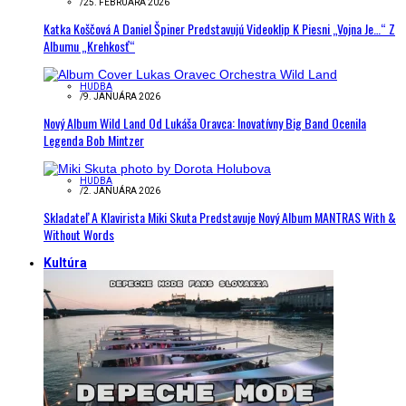
/
25. FEBRUÁRA 2026
Katka Koščová A Daniel Špiner Predstavujú Videoklip K Piesni „Vojna Je…“ Z
Albumu „Krehkosť“
HUDBA
/
9. JANUÁRA 2026
Nový Album Wild Land Od Lukáša Oravca: Inovatívny Big Band Ocenila
Legenda Bob Mintzer
HUDBA
/
2. JANUÁRA 2026
Skladateľ A Klavirista Miki Skuta Predstavuje Nový Album MANTRAS With &
Without Words
Kultúra