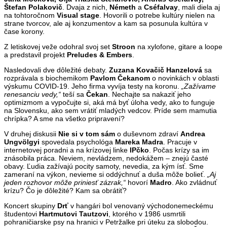
Štefan Polakovič
. Dvaja z nich,
Németh
a
Cséfalvay
, mali diela aj
na tohtoročnom
Visual stage
. Hovorili o potrebe kultúry nielen na
strane tvorcov, ale aj konzumentov a kam sa posunula kultúra v
čase korony.
Z letiskovej veže odohral svoj set
Stroon
na xylofone, gitare a loope
a predstavil projekt
Preludes & Embers
.
Nasledovali dve dôležité debaty.
Zuzana Kovačič Hanzelová
sa
rozprávala s biochemikom
Pavlom Čekanom
o novinkách v oblasti
výskumu COVID-19. Jeho firma vyvíja testy na koronu.
„Zažívame
renesanciu vedy,“
teší sa
Čekan
. Nechajte sa nakaziť jeho
optimizmom a vypočujte si, aká má byť úloha vedy, ako to funguje
na Slovensku, ako sem vrátiť mladých vedcov. Príde sem mamutia
chrípka? A sme na všetko pripravení?
V druhej diskusii
Nie si v tom sám
o duševnom zdraví
Andrea
Ungvölgyi
spovedala psychológa
Mareka Madra
. Pracuje v
internetovej poradni a na krízovej linke
IPčko
. Počas krízy sa im
znásobila práca. Neviem, nevládzem, nedokážem – znejú časté
obavy. Ľudia zažívajú pocity samoty, nevedia, za kým ísť. Sme
zameraní na výkon, nevieme si oddýchnuť a duša môže bolieť.
„Aj
jeden rozhovor môže priniesť zázrak,“
hovorí
Madro
. Ako zvládnuť
krízu? Čo je dôležité? Kam sa obrátiť?
Koncert skupiny
Drť
v hangári bol venovaný východonemeckému
študentovi
Hartmutovi Tautzovi
, ktorého v 1986 usmrtili
pohraničiarske psy na hranici v Petržalke pri úteku za slobodou.