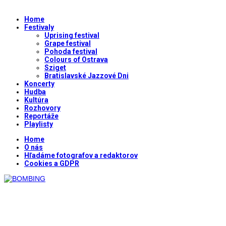
Home
Festivaly
Uprising festival
Grape festival
Pohoda festival
Colours of Ostrava
Sziget
Bratislavské Jazzové Dni
Koncerty
Hudba
Kultúra
Rozhovory
Reportáže
Playlisty
Home
O nás
Hľadáme fotografov a redaktorov
Cookies a GDPR