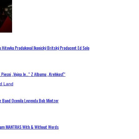
u Hitovku Produkoval Ikonický Britský Producent Ed Solo
K Piesni „Vojna Je…“ Z Albumu „Krehkosť“
ig Band Ocenila Legenda Bob Mintzer
 Album MANTRAS With & Without Words