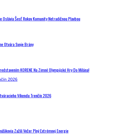
de Oslávia Šesť Rokov Komunity Netradičnou Plavbou
ne Otvára Svoje Brány
Predstavením KORENE Na Zimné Olympijské Hry Do Milána!
Otváracieho Víkendu Trenčín 2026
šikovia Zažili Večer Plný Extrémnej Energie