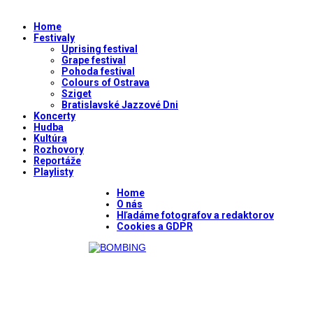
Home
Festivaly
Uprising festival
Grape festival
Pohoda festival
Colours of Ostrava
Sziget
Bratislavské Jazzové Dni
Koncerty
Hudba
Kultúra
Rozhovory
Reportáže
Playlisty
Home
O nás
Hľadáme fotografov a redaktorov
Cookies a GDPR