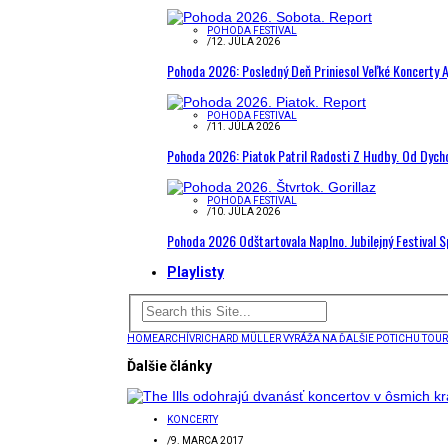
POHODA FESTIVAL
/
12. JÚLA 2026
Pohoda 2026: Posledný Deň Priniesol Veľké Koncerty A
POHODA FESTIVAL
/
11. JÚLA 2026
Pohoda 2026: Piatok Patril Radosti Z Hudby. Od Dyc
POHODA FESTIVAL
/
10. JÚLA 2026
Pohoda 2026 Odštartovala Naplno. Jubilejný Festival 
Playlisty
HOME
ARCHÍV
RICHARD MÜLLER VYRÁŽA NA ĎALŠIE POTICHU TOUR
Ďalšie články
KONCERTY
/
9. MARCA 2017