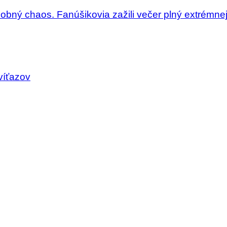
dobný chaos. Fanúšikovia zažili večer plný extrémne
víťazov