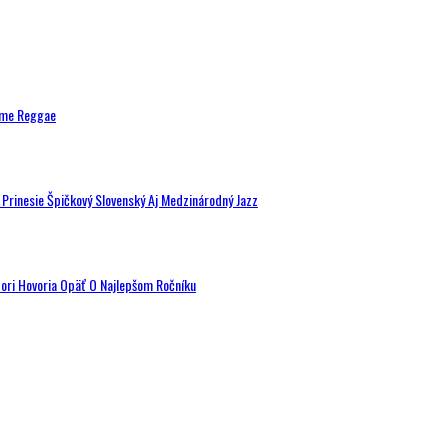
ytme Reggae
a Prinesie Špičkový Slovenský Aj Medzinárodný Jazz
tori Hovoria Opäť O Najlepšom Ročníku