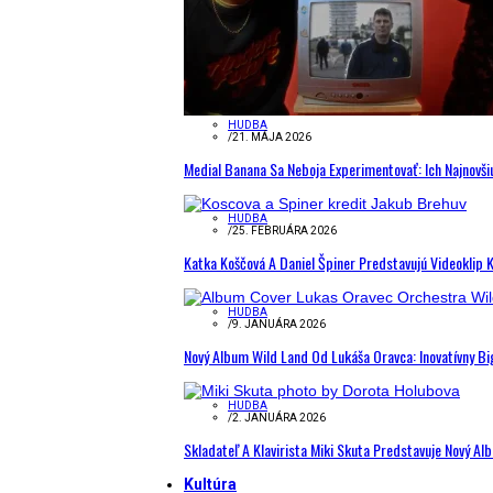
HUDBA
/
21. MÁJA 2026
Medial Banana Sa Neboja Experimentovať: Ich Najnovši
HUDBA
/
25. FEBRUÁRA 2026
Katka Koščová A Daniel Špiner Predstavujú Videoklip 
HUDBA
/
9. JANUÁRA 2026
Nový Album Wild Land Od Lukáša Oravca: Inovatívny B
HUDBA
/
2. JANUÁRA 2026
Skladateľ A Klavirista Miki Skuta Predstavuje Nový
Kultúra