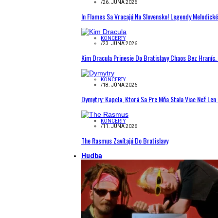
/
26. JÚNA 2026
In Flames Sa Vracajú Na Slovensko! Legendy Melodick
KONCERTY
/
23. JÚNA 2026
Kim Dracula Prinesie Do Bratislavy Chaos Bez Hraníc. 
KONCERTY
/
18. JÚNA 2026
Dymytry: Kapela, Ktorá Sa Pre Mňa Stala Viac Než Le
KONCERTY
/
11. JÚNA 2026
The Rasmus Zavítajú Do Bratislavy
Hudba