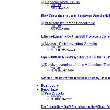
KULTÚRA
/
18. JÚNA 2026
Black Celebration Na Dunaji: Fanúšikovia Depeche Mo
KULTÚRA
/
26. MÁJA 2026
Kultúrno-Komunitné Centrum BOD Prvého Júna Oficiál
KULTÚRA
/
11. FEBRUÁRA 2026
Kapela ICONITO & Folklórny Súbor ZEMPLÍN Mieria S 
KULTÚRA
/
8. FEBRUÁRA 2026
Svetelné Umenie Rozžiari Trenčianske Kostoly Počas 
Rozhovory
Reportáže
REPORTY
/
4. AUGUSTA 2026
Kim Dracula Rozpútal V Bratislave Hudobný Chaos. Fanú