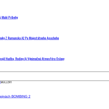
j Malé Príbehy
hovky Z Rumunska Až Po Majestátneho Apasheho
Spojil Hudbu, Rodiny Aj Výnimočnú Atmosféru Oslavy
!
MULLER1