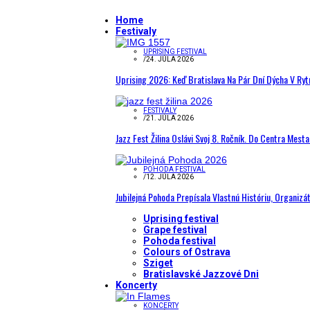
Home
Festivaly
UPRISING FESTIVAL
/
24. JÚLA 2026
Uprising 2026: Keď Bratislava Na Pár Dní Dýcha V R
FESTIVALY
/
21. JÚLA 2026
Jazz Fest Žilina Oslávi Svoj 8. Ročník. Do Centra Mest
POHODA FESTIVAL
/
12. JÚLA 2026
Jubilejná Pohoda Prepísala Vlastnú Históriu, Organizá
Uprising festival
Grape festival
Pohoda festival
Colours of Ostrava
Sziget
Bratislavské Jazzové Dni
Koncerty
KONCERTY