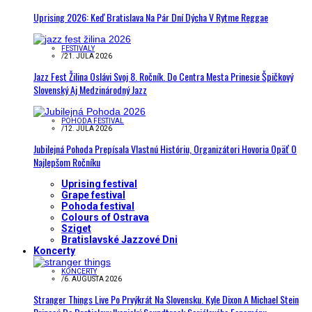
Uprising 2026: Keď Bratislava Na Pár Dní Dýcha V Rytme Reggae
FESTIVALY
/
21. JÚLA 2026
Jazz Fest Žilina Oslávi Svoj 8. Ročník. Do Centra Mesta Prinesie Špičkový
Slovenský Aj Medzinárodný Jazz
POHODA FESTIVAL
/
12. JÚLA 2026
Jubilejná Pohoda Prepísala Vlastnú Históriu, Organizátori Hovoria Opäť O
Najlepšom Ročníku
Uprising festival
Grape festival
Pohoda festival
Colours of Ostrava
Sziget
Bratislavské Jazzové Dni
Koncerty
KONCERTY
/
6. AUGUSTA 2026
Stranger Things Live Po Prvýkrát Na Slovensku. Kyle Dixon A Michael Stein