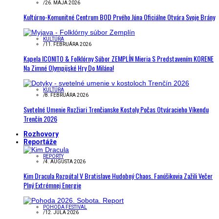
/
26. MÁJA 2026
Kultúrno-Komunitné Centrum BOD Prvého Júna Oficiálne Otvára Svoje Brány
KULTÚRA
/
11. FEBRUÁRA 2026
Kapela ICONITO & Folklórny Súbor ZEMPLÍN Mieria S Predstavením KORENE
Na Zimné Olympijské Hry Do Milána!
KULTÚRA
/
8. FEBRUÁRA 2026
Svetelné Umenie Rozžiari Trenčianske Kostoly Počas Otváracieho Víkendu
Trenčín 2026
Rozhovory
Reportáže
REPORTY
/
4. AUGUSTA 2026
Kim Dracula Rozpútal V Bratislave Hudobný Chaos. Fanúšikovia Zažili Večer
Plný Extrémnej Energie
POHODA FESTIVAL
/
12. JÚLA 2026