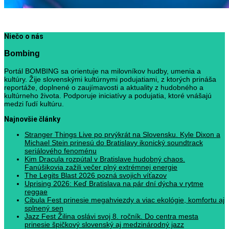
Niečo o nás
Bombing
Portál BOMBING sa orientuje na milovníkov hudby, umenia a
kultúry. Žije slovenskými kultúrnymi podujatiami, z ktorých prináša
reportáže, doplnené o zaujímavosti a aktuality z hudobného a
kultúrneho života. Podporuje iniciatívy a podujatia, ktoré vnášajú
medzi ľudí kultúru.
Najnovšie články
Stranger Things Live po prvýkrát na Slovensku. Kyle Dixon a
Michael Stein prinesú do Bratislavy ikonický soundtrack
seriálového fenoménu
Kim Dracula rozpútal v Bratislave hudobný chaos.
Fanúšikovia zažili večer plný extrémnej energie
The Legits Blast 2026 pozná svojich víťazov
Uprising 2026: Keď Bratislava na pár dní dýcha v rytme
reggae
Cibula Fest prinesie megahviezdy a viac ekológie, komfortu aj
splnený sen
Jazz Fest Žilina oslávi svoj 8. ročník. Do centra mesta
prinesie špičkový slovenský aj medzinárodný jazz