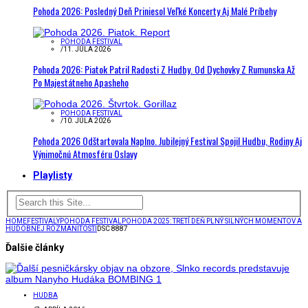
Pohoda 2026: Posledný Deň Priniesol Veľké Koncerty Aj Malé Príbehy
POHODA FESTIVAL
/
11. JÚLA 2026
Pohoda 2026: Piatok Patril Radosti Z Hudby. Od Dychovky Z Rumunska Až
Po Majestátneho Apasheho
POHODA FESTIVAL
/
10. JÚLA 2026
Pohoda 2026 Odštartovala Naplno. Jubilejný Festival Spojil Hudbu, Rodiny Aj
Výnimočnú Atmosféru Oslavy
Playlisty
HOME
FESTIVALY
POHODA FESTIVAL
POHODA 2025: TRETÍ DEŇ PLNÝ SILNÝCH MOMENTOV A
HUDOBNEJ ROZMANITOSTI
DSC 8887
Ďalšie články
HUDBA