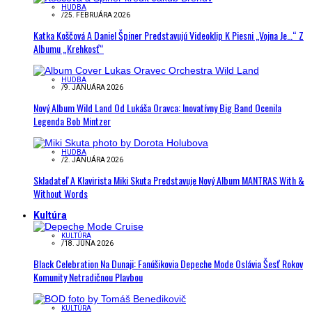
HUDBA
/
25. FEBRUÁRA 2026
Katka Koščová A Daniel Špiner Predstavujú Videoklip K Piesni „Vojna Je…“ Z
Albumu „Krehkosť“
HUDBA
/
9. JANUÁRA 2026
Nový Album Wild Land Od Lukáša Oravca: Inovatívny Big Band Ocenila
Legenda Bob Mintzer
HUDBA
/
2. JANUÁRA 2026
Skladateľ A Klavirista Miki Skuta Predstavuje Nový Album MANTRAS With &
Without Words
Kultúra
KULTÚRA
/
18. JÚNA 2026
Black Celebration Na Dunaji: Fanúšikovia Depeche Mode Oslávia Šesť Rokov
Komunity Netradičnou Plavbou
KULTÚRA