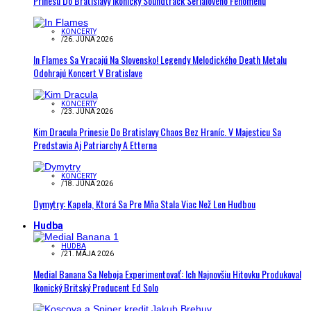
Prinesú Do Bratislavy Ikonický Soundtrack Seriálového Fenoménu
KONCERTY
/
26. JÚNA 2026
In Flames Sa Vracajú Na Slovensko! Legendy Melodického Death Metalu
Odohrajú Koncert V Bratislave
KONCERTY
/
23. JÚNA 2026
Kim Dracula Prinesie Do Bratislavy Chaos Bez Hraníc. V Majesticu Sa
Predstavia Aj Patriarchy A Etterna
KONCERTY
/
18. JÚNA 2026
Dymytry: Kapela, Ktorá Sa Pre Mňa Stala Viac Než Len Hudbou
Hudba
HUDBA
/
21. MÁJA 2026
Medial Banana Sa Neboja Experimentovať: Ich Najnovšiu Hitovku Produkoval
Ikonický Britský Producent Ed Solo