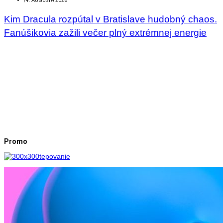
/
4. AUGUSTA 2026
Kim Dracula rozpútal v Bratislave hudobný chaos.
Fanúšikovia zažili večer plný extrémnej energie
Promo