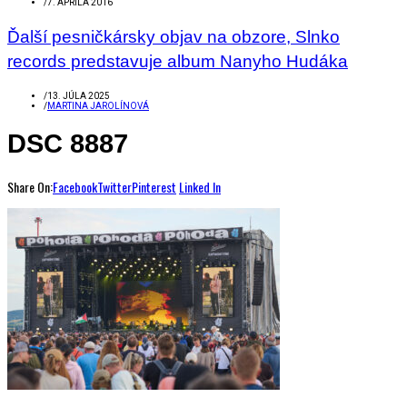
/
7. APRÍLA 2016
Ďalší pesničkársky objav na obzore, Slnko
records predstavuje album Nanyho Hudáka
/
13. JÚLA 2025
/
MARTINA JAROLÍNOVÁ
DSC 8887
Share On:
Facebook
Twitter
Pinterest
Linked In