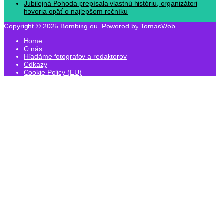
Jubilejná Pohoda prepísala vlastnú históriu, organizátori
hovoria opäť o najlepšom ročníku
Copyright © 2025 Bombing.eu. Powered by TomasWeb.
Home
O nás
Hľadáme fotografov a redaktorov
Odkazy
Cookie Policy (EU)