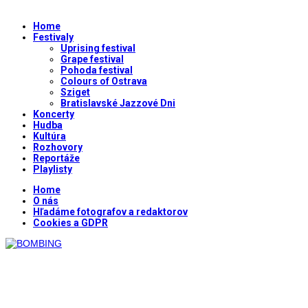
Home
Festivaly
Uprising festival
Grape festival
Pohoda festival
Colours of Ostrava
Sziget
Bratislavské Jazzové Dni
Koncerty
Hudba
Kultúra
Rozhovory
Reportáže
Playlisty
Home
O nás
Hľadáme fotografov a redaktorov
Cookies a GDPR