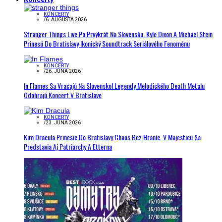
KONCERTY
/
6. AUGUSTA 2026
Stranger Things Live Po Prvýkrát Na Slovensku. Kyle Dixon A Michael Stein
Prinesú Do Bratislavy Ikonický Soundtrack Seriálového Fenoménu
KONCERTY
/
26. JÚNA 2026
In Flames Sa Vracajú Na Slovensko! Legendy Melodického Death Metalu
Odohrajú Koncert V Bratislave
KONCERTY
/
23. JÚNA 2026
Kim Dracula Prinesie Do Bratislavy Chaos Bez Hraníc. V Majesticu Sa
Predstavia Aj Patriarchy A Etterna