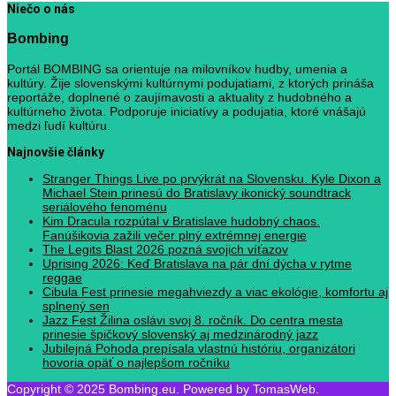
Niečo o nás
Bombing
Portál BOMBING sa orientuje na milovníkov hudby, umenia a
kultúry. Žije slovenskými kultúrnymi podujatiami, z ktorých prináša
reportáže, doplnené o zaujímavosti a aktuality z hudobného a
kultúrneho života. Podporuje iniciatívy a podujatia, ktoré vnášajú
medzi ľudí kultúru.
Najnovšie články
Stranger Things Live po prvýkrát na Slovensku. Kyle Dixon a
Michael Stein prinesú do Bratislavy ikonický soundtrack
seriálového fenoménu
Kim Dracula rozpútal v Bratislave hudobný chaos.
Fanúšikovia zažili večer plný extrémnej energie
The Legits Blast 2026 pozná svojich víťazov
Uprising 2026: Keď Bratislava na pár dní dýcha v rytme
reggae
Cibula Fest prinesie megahviezdy a viac ekológie, komfortu aj
splnený sen
Jazz Fest Žilina oslávi svoj 8. ročník. Do centra mesta
prinesie špičkový slovenský aj medzinárodný jazz
Jubilejná Pohoda prepísala vlastnú históriu, organizátori
hovoria opäť o najlepšom ročníku
Copyright © 2025 Bombing.eu. Powered by TomasWeb.