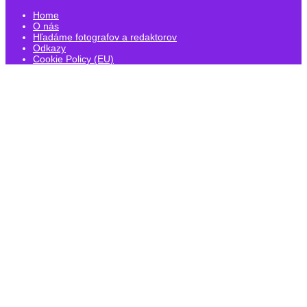
Home
O nás
Hľadáme fotografov a redaktorov
Odkazy
Cookie Policy (EU)