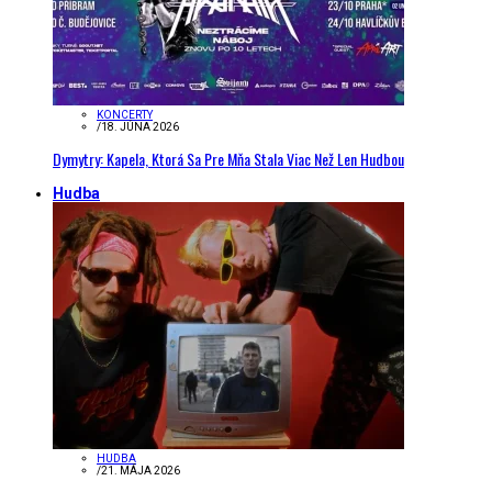
KONCERTY
/
18. JÚNA 2026
Dymytry: Kapela, Ktorá Sa Pre Mňa Stala Viac Než Len Hudbou
Hudba
HUDBA
/
21. MÁJA 2026