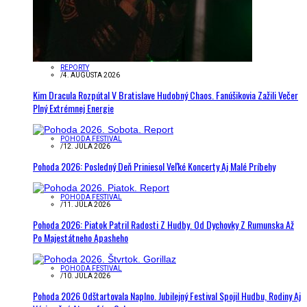
REPORTY
/
4. AUGUSTA 2026
Kim Dracula Rozpútal V Bratislave Hudobný Chaos. Fanúšikovia Zažili Večer
Plný Extrémnej Energie
POHODA FESTIVAL
/
12. JÚLA 2026
Pohoda 2026: Posledný Deň Priniesol Veľké Koncerty Aj Malé Príbehy
POHODA FESTIVAL
/
11. JÚLA 2026
Pohoda 2026: Piatok Patril Radosti Z Hudby. Od Dychovky Z Rumunska Až
Po Majestátneho Apasheho
POHODA FESTIVAL
/
10. JÚLA 2026
Pohoda 2026 Odštartovala Naplno. Jubilejný Festival Spojil Hudbu, Rodiny Aj