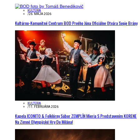
KULTÚRA
/
26. MÁJA 2026
Kultúrno-Komunitné Centrum BOD Prvého Júna Oficiálne Otvára Svoje Brány
KULTÚRA
/
11. FEBRUÁRA 2026
Kapela ICONITO & Folklórny Súbor ZEMPLÍN Mieria S Predstavením KORENE
Na Zimné Olympijské Hry Do Milána!