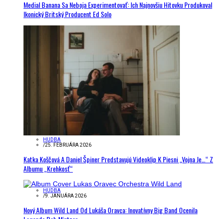
Medial Banana Sa Neboja Experimentovať: Ich Najnovšiu Hitovku Produkoval
Ikonický Britský Producent Ed Solo
HUDBA
/
25. FEBRUÁRA 2026
Katka Koščová A Daniel Špiner Predstavujú Videoklip K Piesni „Vojna Je…“ Z
Albumu „Krehkosť“
HUDBA
/
9. JANUÁRA 2026
Nový Album Wild Land Od Lukáša Oravca: Inovatívny Big Band Ocenila