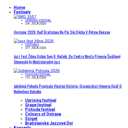
Home
Festivaly
UPRISING FESTIVAL
/
24. JÚLA 2026
Uprising 2026: Keď Bratislava Na Pár Dní Dýcha V Rytme Reggae
FESTIVALY
/
21. JÚLA 2026
Jazz Fest Žilina Oslávi Svoj 8. Ročník. Do Centra Mesta Prinesie Špičkový
Slovenský Aj Medzinárodný Jazz
POHODA FESTIVAL
/
12. JÚLA 2026
Jubilejná Pohoda Prepísala Vlastnú Históriu, Organizátori Hovoria Opäť O
Najlepšom Ročníku
Uprising festival
Grape festival
Pohoda festival
Colours of Ostrava
Sziget
Bratislavské Jazzové Dni
Koncerty