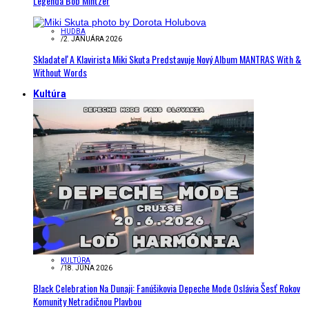
Legenda Bob Mintzer
HUDBA
/
2. JANUÁRA 2026
Skladateľ A Klavirista Miki Skuta Predstavuje Nový Album MANTRAS With &
Without Words
Kultúra
KULTÚRA
/
18. JÚNA 2026
Black Celebration Na Dunaji: Fanúšikovia Depeche Mode Oslávia Šesť Rokov
Komunity Netradičnou Plavbou