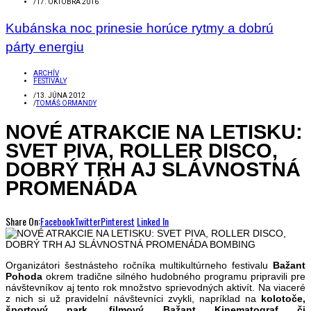
/
17. OKTÓBRA 2016
Kubánska noc prinesie horúce rytmy a dobrú
párty energiu
ARCHÍV
FESTIVALY
/
13. JÚNA 2012
/
TOMÁŠ ORMANDY
NOVÉ ATRAKCIE NA LETISKU:
SVET PIVA, ROLLER DISCO,
DOBRÝ TRH AJ SLÁVNOSTNÁ
PROMENÁDA
Share On:
Facebook
Twitter
Pinterest
Linked In
Organizátori šestnásteho ročníka multikultúrneho festivalu
Bažant
Pohoda
okrem tradične silného hudobného programu pripravili pre
návštevníkov aj tento rok množstvo sprievodných aktivít. Na viaceré
z nich si už pravidelní návštevníci zvykli, napríklad na
kolotoče,
športový park, filmový Bažant Kinematograf či