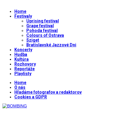
Home
Festivaly
Uprising festival
Grape festival
Pohoda festival
Colours of Ostrava
Sziget
Bratislavské Jazzové Dni
Koncerty
Hudba
Kultúra
Rozhovory
Reportáže
Playlisty
Home
O nás
Hľadáme fotografov a redaktorov
Cookies a GDPR