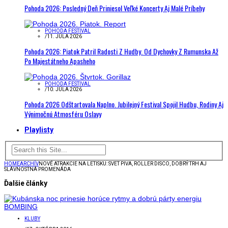
Pohoda 2026: Posledný Deň Priniesol Veľké Koncerty Aj Malé Príbehy
POHODA FESTIVAL
/
11. JÚLA 2026
Pohoda 2026: Piatok Patril Radosti Z Hudby. Od Dychovky Z Rumunska Až
Po Majestátneho Apasheho
POHODA FESTIVAL
/
10. JÚLA 2026
Pohoda 2026 Odštartovala Naplno. Jubilejný Festival Spojil Hudbu, Rodiny Aj
Výnimočnú Atmosféru Oslavy
Playlisty
HOME
ARCHÍV
NOVÉ ATRAKCIE NA LETISKU: SVET PIVA, ROLLER DISCO, DOBRÝ TRH AJ
SLÁVNOSTNÁ PROMENÁDA
Ďalšie články
KLUBY