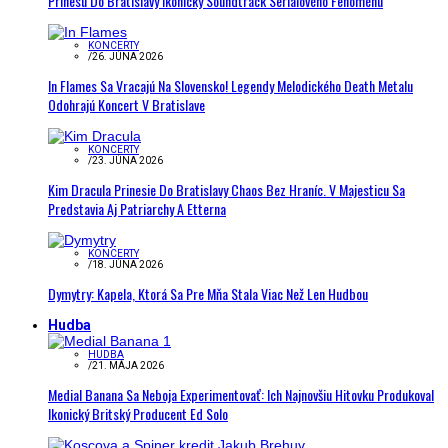
Prinesú Do Bratislavy Ikonický Soundtrack Seriálového Fenoménu
KONCERTY
/
26. JÚNA 2026
In Flames Sa Vracajú Na Slovensko! Legendy Melodického Death Metalu
Odohrajú Koncert V Bratislave
KONCERTY
/
23. JÚNA 2026
Kim Dracula Prinesie Do Bratislavy Chaos Bez Hraníc. V Majesticu Sa
Predstavia Aj Patriarchy A Etterna
KONCERTY
/
18. JÚNA 2026
Dymytry: Kapela, Ktorá Sa Pre Mňa Stala Viac Než Len Hudbou
Hudba
HUDBA
/
21. MÁJA 2026
Medial Banana Sa Neboja Experimentovať: Ich Najnovšiu Hitovku Produkoval
Ikonický Britský Producent Ed Solo