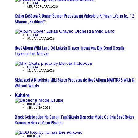
HUDBA
/
25. FEBRUÁRA 2026
Katka Koščová A Daniel Špiner Predstavujú Videoklip K Piesni „Vojna Je…“ Z
Albumu „Krehkosť“
HUDBA
/
9. JANUÁRA 2026
Nový Album Wild Land Od Lukáša Oravca: Inovatívny Big Band Ocenila
Legenda Bob Mintzer
HUDBA
/
2. JANUÁRA 2026
Skladateľ A Klavirista Miki Skuta Predstavuje Nový Album MANTRAS With &
Without Words
Kultúra
KULTÚRA
/
18. JÚNA 2026
Black Celebration Na Dunaji: Fanúšikovia Depeche Mode Oslávia Šesť Rokov
Komunity Netradičnou Plavbou
KULTÚRA