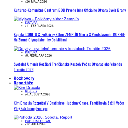
/
26. MÁJA 2026
Kultúrno-Komunitné Centrum BOD Prvého Júna Oficiálne Otvára Svoje Brány
KULTÚRA
/
11. FEBRUÁRA 2026
Kapela ICONITO & Folklórny Súbor ZEMPLÍN Mieria S Predstavením KORENE
Na Zimné Olympijské Hry Do Milána!
KULTÚRA
/
8. FEBRUÁRA 2026
Svetelné Umenie Rozžiari Trenčianske Kostoly Počas Otváracieho Víkendu
Trenčín 2026
Rozhovory
Reportáže
REPORTY
/
4. AUGUSTA 2026
Kim Dracula Rozpútal V Bratislave Hudobný Chaos. Fanúšikovia Zažili Večer
Plný Extrémnej Energie
POHODA FESTIVAL
/
12. JÚLA 2026