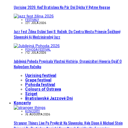
Uprising 2026: Keď Bratislava Na Pár Dní Dýcha V Rytme Reggae
FESTIVALY
/
21. JÚLA 2026
Jazz Fest Žilina Oslávi Svoj 8. Ročník. Do Centra Mesta Prinesie Špičkový
Slovenský Aj Medzinárodný Jazz
POHODA FESTIVAL
/
12. JÚLA 2026
Jubilejná Pohoda Prepísala Vlastnú Históriu, Organizátori Hovoria Opäť O
Najlepšom Ročníku
Uprising festival
Grape festival
Pohoda festival
Colours of Ostrava
Sziget
Bratislavské Jazzové Dni
Koncerty
KONCERTY
/
6. AUGUSTA 2026
Stranger Things Live Po Prvýkrát Na Slovensku. Kyle Dixon A Michael Stein