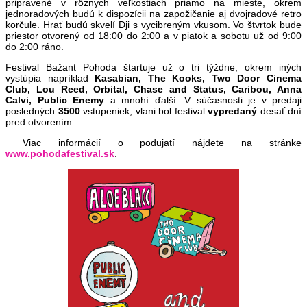
pripravené v rôznych veľkostiach priamo na mieste, okrem
jednoradových budú k dispozícii na zapožičanie aj dvojradové retro
korčule. Hrať budú skvelí Dji s vycibreným vkusom. Vo štvrtok bude
priestor otvorený od 18:00 do 2:00 a v piatok a sobotu už od 9:00
do 2:00 ráno.
Festival Bažant Pohoda štartuje už o tri týždne, okrem iných
vystúpia napríklad
Kasabian, The Kooks, Two Door Cinema
Club, Lou Reed, Orbital, Chase and Status, Caribou, Anna
Calvi, Public Enemy
a mnohí ďalší. V súčasnosti je v predaji
posledných
3500
vstupeniek, vlani bol festival
vypredaný
desať dní
pred otvorením.
Viac informácií o podujatí nájdete na stránke
www.pohodafestival.sk
.