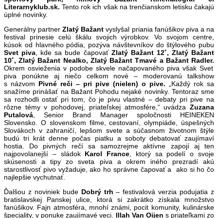
Literarnyklub.sk.
Tento rok ich však na trenčianskom letisku čakajú
úplné novinky.
Generálny partner
Zlatý Bažant
vyslyšal priania fanúšikov piva a na
festival prinesie celú škálu svojich výrobkov. Vo svojom centre,
kúsok od hlavného pódia, pozýva návštevníkov do štýlového pubu
Svet piva
, kde sa bude čapovať
Zlatý Bažant 12˚, Zlatý Bažant
10˚, Zlatý Bažant Nealko, Zlatý Bažant Tmavé a Bažant Radler.
O
krem osvieženia v podobe skvele načapovaného piva však Svet
piva ponúkne aj niečo celkom nové – moderovanú talkshow
s názvom
Pivné reči – pri pive (nielen) o pive.
„Každý rok sa
snažíme prinášať na Bažant Pohodu nejaké novinky. Tentoraz sme
sa rozhodli ostať pri tom, čo je pivu vlastné – debaty pri pive na
rôzne témy v pohodovej, priateľskej atmosfére,“ uvádza
Zuzana
Putalová
, Senior Brand Manager spoločnosti HEINEKEN
Slovensko. O slovenskom filme, cestovaní, olympiáde, úspešných
Slovákoch v zahraničí, lepšom svete a súčasnom životnom štýle
budú tri krát denne počas piatku a soboty debatovať zaujímaví
hostia. Do pivných rečí sa samozrejme aktívne zapojí aj ten
najpovolanejší – sládok
Karol France
, ktorý sa podelí o svoje
skúsenosti a tipy zo sveta piva a okrem iného prezradí akú
starostlivosť pivo vyžaduje, ako ho správne čapovať a ako si ho čo
najlepšie vychutnať.
Ďalšou z noviniek bude
Dobrý trh
– festivalová verzia podujatia z
bratislavskej Panskej ulice, ktorá si zakrátko získala množstvo
fanúšikov. Fajn atmosféra, mnohí známi, pocit komunity, kulinárske
špeciality, v ponuke zaujímavé veci.
Illah Van Oijen
s priateľkami zo