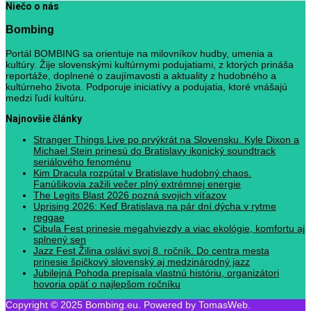
Niečo o nás
Bombing
Portál BOMBING sa orientuje na milovníkov hudby, umenia a
kultúry. Žije slovenskými kultúrnymi podujatiami, z ktorých prináša
reportáže, doplnené o zaujímavosti a aktuality z hudobného a
kultúrneho života. Podporuje iniciatívy a podujatia, ktoré vnášajú
medzi ľudí kultúru.
Najnovšie články
Stranger Things Live po prvýkrát na Slovensku. Kyle Dixon a
Michael Stein prinesú do Bratislavy ikonický soundtrack
seriálového fenoménu
Kim Dracula rozpútal v Bratislave hudobný chaos.
Fanúšikovia zažili večer plný extrémnej energie
The Legits Blast 2026 pozná svojich víťazov
Uprising 2026: Keď Bratislava na pár dní dýcha v rytme
reggae
Cibula Fest prinesie megahviezdy a viac ekológie, komfortu aj
splnený sen
Jazz Fest Žilina oslávi svoj 8. ročník. Do centra mesta
prinesie špičkový slovenský aj medzinárodný jazz
Jubilejná Pohoda prepísala vlastnú históriu, organizátori
hovoria opäť o najlepšom ročníku
Copyright © 2025 Bombing.eu. Powered by TomasWeb.