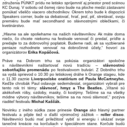
združenia PUNKT prídu ne letisko spríjemniť aj priestor pred scénou
KC Dunaj. V sobotu od ôsmej ráno bude na ploche medzi zástavami
ponúkať všeličo viacero obchodníkov. Okrem toho bude k dispozícii
Speakers corner, bude sa debatovať, hrať, jesť, piť, stretávať, svoju
premiéru bude mať secondhand so slávnostnými oblečkami, či
kvetinárstvo.
„
Hlavne sa ale spoliehame na našich návštevníkov. Ak máte doma
niečo, čo chcete niekomu na festivale venovať či predať, príďte a
predajte to za dobrovoľný poplatok. Budeme radi, ak sa vyzbierané
peniaze rozhodnete venovať na dobročinné účely,“ hovorí za
organizátorov
Erika Kopáčová.
Práve na Dobrom trhu sa pokúsia organizátori spoločne
s návštevníkmi naštartovať novú tradíciu –
slávnostnú
sobotňajšiu promenádu
po festivalovom bulvári. Z Dobrého trhu
sa vydá sprievod o 10.30 po letiskovej dráhe k Orange stageu, kde
o 11.30 zaznie
Liverpoolske oratórium od Paula McCartneyho.
Keďže chrobák Paul oslavuje sedemdesiat, organizátori vybrali pre
tento rok tri témy:
slávnosť, hmyz a The Beatles.
„Vítané sú
akékoľvek róby, ozdoby, masky, či kostýmy. Tešíme sa na všetky
módne výtvory návštevníkov, tešíme sa na novú slávnosť,“ pozýva
riaditeľ festivalu
Michal Kaščák.
Novinku z iného súdka zase prinesie
Orange
ako hlavný partner
festivalu a pôjde tiež o ďalší výnimočný zážitok –
roller disco
.
Návštevníci budú mať príležitosť vybiť si energiu i ukázať svoje
tanečné kreácie na korčuliach v špeciálnom stane. Korčule budú