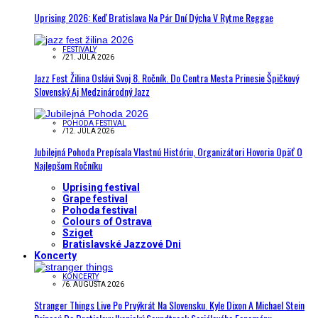
Uprising 2026: Keď Bratislava Na Pár Dní Dýcha V Rytme Reggae
FESTIVALY
/
21. JÚLA 2026
Jazz Fest Žilina Oslávi Svoj 8. Ročník. Do Centra Mesta Prinesie Špičkový
Slovenský Aj Medzinárodný Jazz
POHODA FESTIVAL
/
12. JÚLA 2026
Jubilejná Pohoda Prepísala Vlastnú Históriu, Organizátori Hovoria Opäť O
Najlepšom Ročníku
Uprising festival
Grape festival
Pohoda festival
Colours of Ostrava
Sziget
Bratislavské Jazzové Dni
Koncerty
KONCERTY
/
6. AUGUSTA 2026
Stranger Things Live Po Prvýkrát Na Slovensku. Kyle Dixon A Michael Stein