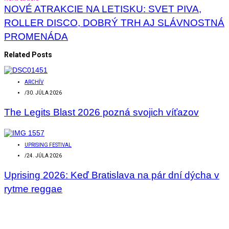
NOVÉ ATRAKCIE NA LETISKU: SVET PIVA,
ROLLER DISCO, DOBRÝ TRH AJ SLÁVNOSTNÁ
PROMENÁDA
Related Posts
ARCHÍV
/
30. JÚLA 2026
The Legits Blast 2026 pozná svojich víťazov
UPRISING FESTIVAL
/
24. JÚLA 2026
Uprising 2026: Keď Bratislava na pár dní dýcha v
rytme reggae