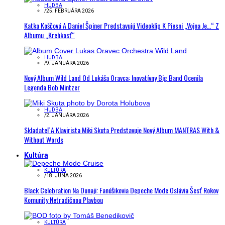
HUDBA
/
25. FEBRUÁRA 2026
Katka Koščová A Daniel Špiner Predstavujú Videoklip K Piesni „Vojna Je…“ Z
Albumu „Krehkosť“
HUDBA
/
9. JANUÁRA 2026
Nový Album Wild Land Od Lukáša Oravca: Inovatívny Big Band Ocenila
Legenda Bob Mintzer
HUDBA
/
2. JANUÁRA 2026
Skladateľ A Klavirista Miki Skuta Predstavuje Nový Album MANTRAS With &
Without Words
Kultúra
KULTÚRA
/
18. JÚNA 2026
Black Celebration Na Dunaji: Fanúšikovia Depeche Mode Oslávia Šesť Rokov
Komunity Netradičnou Plavbou
KULTÚRA