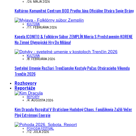
/
26. MÁJA 2026
Kultúrno-Komunitné Centrum BOD Prvého Júna Oficiálne Otvára Svoje Brány
KULTÚRA
/
11. FEBRUÁRA 2026
Kapela ICONITO & Folklórny Súbor ZEMPLÍN Mieria S Predstavením KORENE
Na Zimné Olympijské Hry Do Milána!
KULTÚRA
/
8. FEBRUÁRA 2026
Svetelné Umenie Rozžiari Trenčianske Kostoly Počas Otváracieho Víkendu
Trenčín 2026
Rozhovory
Reportáže
REPORTY
/
4. AUGUSTA 2026
Kim Dracula Rozpútal V Bratislave Hudobný Chaos. Fanúšikovia Zažili Večer
Plný Extrémnej Energie
POHODA FESTIVAL
/
12. JÚLA 2026