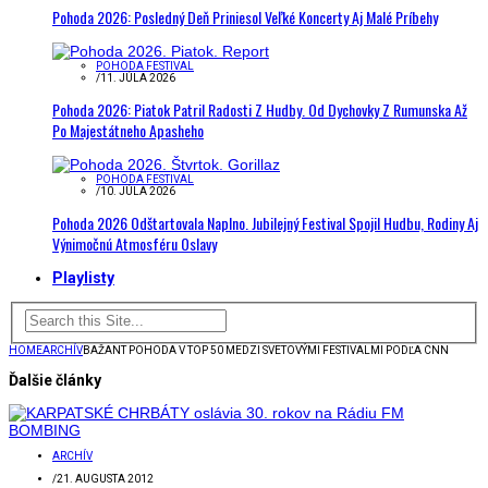
Pohoda 2026: Posledný Deň Priniesol Veľké Koncerty Aj Malé Príbehy
POHODA FESTIVAL
/
11. JÚLA 2026
Pohoda 2026: Piatok Patril Radosti Z Hudby. Od Dychovky Z Rumunska Až
Po Majestátneho Apasheho
POHODA FESTIVAL
/
10. JÚLA 2026
Pohoda 2026 Odštartovala Naplno. Jubilejný Festival Spojil Hudbu, Rodiny Aj
Výnimočnú Atmosféru Oslavy
Playlisty
HOME
ARCHÍV
BAŽANT POHODA V TOP 50 MEDZI SVETOVÝMI FESTIVALMI PODĽA CNN
Ďalšie články
ARCHÍV
/
21. AUGUSTA 2012