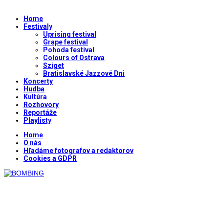
Home
Festivaly
Uprising festival
Grape festival
Pohoda festival
Colours of Ostrava
Sziget
Bratislavské Jazzové Dni
Koncerty
Hudba
Kultúra
Rozhovory
Reportáže
Playlisty
Home
O nás
Hľadáme fotografov a redaktorov
Cookies a GDPR