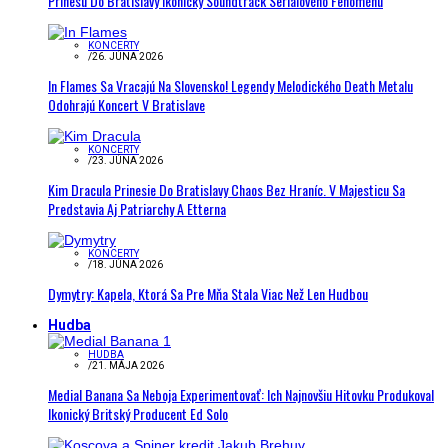
Prinesú Do Bratislavy Ikonický Soundtrack Seriálového Fenoménu
KONCERTY
/
26. JÚNA 2026
In Flames Sa Vracajú Na Slovensko! Legendy Melodického Death Metalu
Odohrajú Koncert V Bratislave
KONCERTY
/
23. JÚNA 2026
Kim Dracula Prinesie Do Bratislavy Chaos Bez Hraníc. V Majesticu Sa
Predstavia Aj Patriarchy A Etterna
KONCERTY
/
18. JÚNA 2026
Dymytry: Kapela, Ktorá Sa Pre Mňa Stala Viac Než Len Hudbou
Hudba
HUDBA
/
21. MÁJA 2026
Medial Banana Sa Neboja Experimentovať: Ich Najnovšiu Hitovku Produkoval
Ikonický Britský Producent Ed Solo