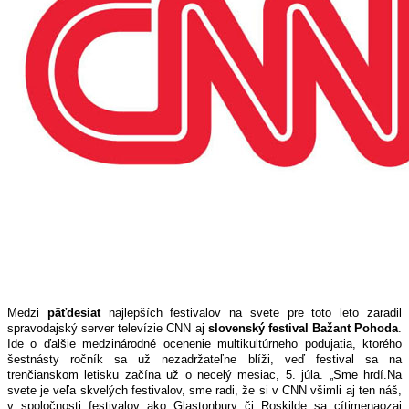
Medzi
päťdesiat
najlepších festivalov
na svete
pre toto leto zaradil
spravodajský server televízi
e CNN
aj
slovenský festival Bažant Pohoda
.
Ide o ďalšie medzinárodné ocenenie multikultúrneho podujatia, ktorého
šestnásty ročník sa už nezadržateľne blíži, veď festival sa na
trenčianskom letisku začína už o necelý mesiac, 5. júla. „
Sme hrdí.Na
svete je veľa skvelých festivalov, sme radi, že si v CNN všimli
aj ten náš,
v sp
o
ločnos
t
i festivalov ako Glastonbury či Roskilde sa cítime
naozaj