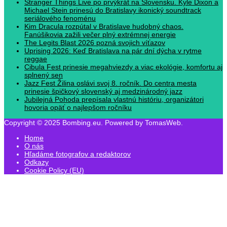
Stranger Things Live po prvýkrát na Slovensku. Kyle Dixon a
Michael Stein prinesú do Bratislavy ikonický soundtrack
seriálového fenoménu
Kim Dracula rozpútal v Bratislave hudobný chaos.
Fanúšikovia zažili večer plný extrémnej energie
The Legits Blast 2026 pozná svojich víťazov
Uprising 2026: Keď Bratislava na pár dní dýcha v rytme
reggae
Cibula Fest prinesie megahviezdy a viac ekológie, komfortu aj
splnený sen
Jazz Fest Žilina oslávi svoj 8. ročník. Do centra mesta
prinesie špičkový slovenský aj medzinárodný jazz
Jubilejná Pohoda prepísala vlastnú históriu, organizátori
hovoria opäť o najlepšom ročníku
Copyright © 2025 Bombing.eu. Powered by TomasWeb.
Home
O nás
Hľadáme fotografov a redaktorov
Odkazy
Cookie Policy (EU)