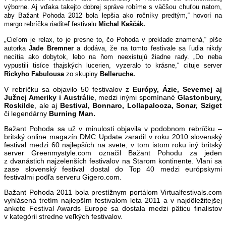
výborne. Aj vďaka takejto dobrej správe robíme s väčšou chuťou na
tom,
aby Bažant Pohoda 2012 bola lepšia ako ročníky predtým
,“ hovorí na
margo rebríčka riaditeľ festivalu
Michal Kaščák.
„
Cieľom je relax, to je presne to, čo Pohoda v preklade znamená,“ píše
autorka
Jade Bremner
a dodáva, že na tomto festivale sa ľudia nikdy
necítia ako dobytok, lebo na ňom neexistujú žiadne rady. „Do neba
vypustili tisíce thajských lucerien, vyzeralo to krásne,“ cituje server
Rickyho Fabulousa
zo skupiny
Belleruche.
V rebríčku sa objavilo 50 festivalov z
Európy, Ázie, Severnej aj
Južnej Ameriky i Austrálie
, medzi inými spomínané
Glastonbury,
Roskilde
, ale aj
Bestival, Bonnaro, Lollapalooza, Sonar, Sziget
či legendárny
Burning Man.
Bažant Pohoda sa už v minulosti objavila v podobnom rebríčku –
britský online magazín DMC Update zaradil v roku 2010 slovenský
festival medzi 60 najlepších na svete, v tom istom roku iný britský
server
Greenmystyle.com označil Bažant Pohodu za jeden
z dvanástich najzelenších festivalov na Starom kontinente. Vlani sa
zase slovenský festival dostal do Top 40 medzi európskymi
festivalmi podľa serveru Gigero.com.
Bažant Pohoda 2011 bola prestížnym portálom Virtualfestivals.com
vyhlásená tretím najlepším festivalom leta 2011 a v najdôležitejšej
ankete Festival Awards Europe sa dostala medzi päticu finalistov
v kategórii stredne veľkých festivalov.