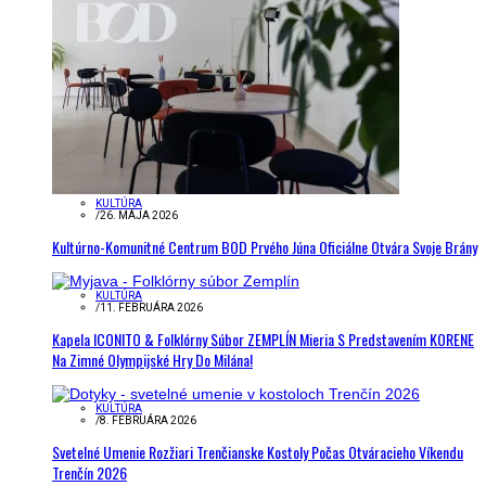
KULTÚRA
/
26. MÁJA 2026
Kultúrno-Komunitné Centrum BOD Prvého Júna Oficiálne Otvára Svoje Brány
KULTÚRA
/
11. FEBRUÁRA 2026
Kapela ICONITO & Folklórny Súbor ZEMPLÍN Mieria S Predstavením KORENE
Na Zimné Olympijské Hry Do Milána!
KULTÚRA
/
8. FEBRUÁRA 2026
Svetelné Umenie Rozžiari Trenčianske Kostoly Počas Otváracieho Víkendu
Trenčín 2026