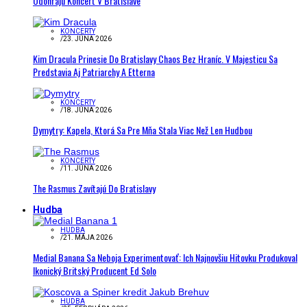
Odohrajú Koncert V Bratislave
KONCERTY
/
23. JÚNA 2026
Kim Dracula Prinesie Do Bratislavy Chaos Bez Hraníc. V Majesticu Sa
Predstavia Aj Patriarchy A Etterna
KONCERTY
/
18. JÚNA 2026
Dymytry: Kapela, Ktorá Sa Pre Mňa Stala Viac Než Len Hudbou
KONCERTY
/
11. JÚNA 2026
The Rasmus Zavítajú Do Bratislavy
Hudba
HUDBA
/
21. MÁJA 2026
Medial Banana Sa Neboja Experimentovať: Ich Najnovšiu Hitovku Produkoval
Ikonický Britský Producent Ed Solo
HUDBA