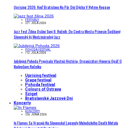
Uprising 2026: Keď Bratislava Na Pár Dní Dýcha V Rytme Reggae
FESTIVALY
/
21. JÚLA 2026
Jazz Fest Žilina Oslávi Svoj 8. Ročník. Do Centra Mesta Prinesie Špičkový
Slovenský Aj Medzinárodný Jazz
POHODA FESTIVAL
/
12. JÚLA 2026
Jubilejná Pohoda Prepísala Vlastnú Históriu, Organizátori Hovoria Opäť O
Najlepšom Ročníku
Uprising festival
Grape festival
Pohoda festival
Colours of Ostrava
Sziget
Bratislavské Jazzové Dni
Koncerty
KONCERTY
/
26. JÚNA 2026
In Flames Sa Vracajú Na Slovensko! Legendy Melodického Death Metalu