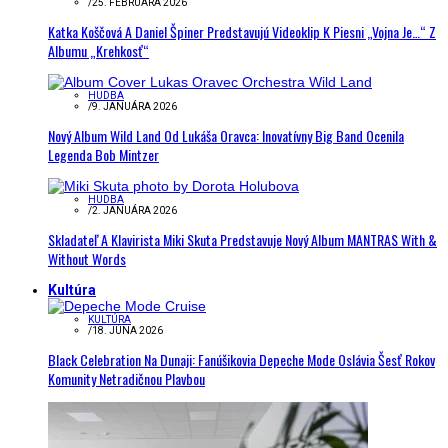
/
25. FEBRUÁRA 2026
Katka Koščová A Daniel Špiner Predstavujú Videoklip K Piesni „Vojna Je…“ Z
Albumu „Krehkosť“
HUDBA
/
9. JANUÁRA 2026
Nový Album Wild Land Od Lukáša Oravca: Inovatívny Big Band Ocenila
Legenda Bob Mintzer
HUDBA
/
2. JANUÁRA 2026
Skladateľ A Klavirista Miki Skuta Predstavuje Nový Album MANTRAS With &
Without Words
Kultúra
KULTÚRA
/
18. JÚNA 2026
Black Celebration Na Dunaji: Fanúšikovia Depeche Mode Oslávia Šesť Rokov
Komunity Netradičnou Plavbou