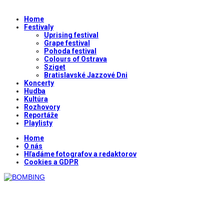
Home
Festivaly
Uprising festival
Grape festival
Pohoda festival
Colours of Ostrava
Sziget
Bratislavské Jazzové Dni
Koncerty
Hudba
Kultúra
Rozhovory
Reportáže
Playlisty
Home
O nás
Hľadáme fotografov a redaktorov
Cookies a GDPR