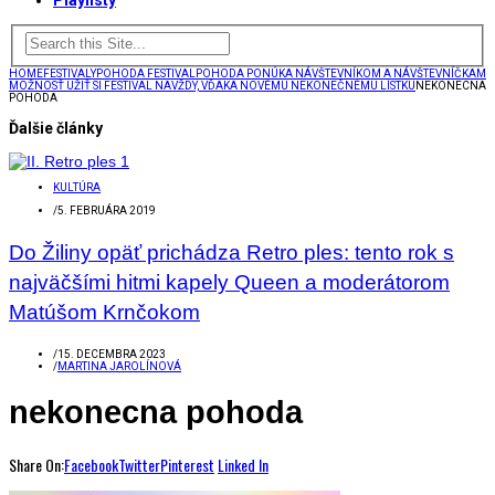
Playlisty
HOME
FESTIVALY
POHODA FESTIVAL
POHODA PONÚKA NÁVŠTEVNÍKOM A NÁVŠTEVNÍČKAM
MOŽNOSŤ UŽIŤ SI FESTIVAL NAVŽDY, VĎAKA NOVÉMU NEKONEČNÉMU LÍSTKU
NEKONECNA
POHODA
Ďalšie články
KULTÚRA
/
5. FEBRUÁRA 2019
Do Žiliny opäť prichádza Retro ples: tento rok s
najväčšími hitmi kapely Queen a moderátorom
Matúšom Krnčokom
/
15. DECEMBRA 2023
/
MARTINA JAROLÍNOVÁ
nekonecna pohoda
Share On:
Facebook
Twitter
Pinterest
Linked In