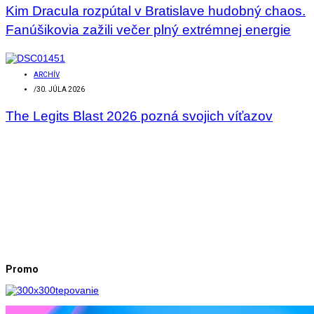
Kim Dracula rozpútal v Bratislave hudobný chaos.
Fanúšikovia zažili večer plný extrémnej energie
ARCHÍV
/
30. JÚLA 2026
The Legits Blast 2026 pozná svojich víťazov
Promo