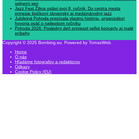
splnený sen
Jazz Fest Žilina oslávi svoj 8. ročník. Do centra mesta
prinesie špičkový slovenský aj medzinárodný jazz
Jubilejná Pohoda prepísala vlastnú históriu, organizátori
hovoria opäť o najlepšom ročníku
Pohoda 2026: Posledný deň priniesol veľké koncerty aj malé
príbehy
Copyright © 2025 Bombing.eu. Powered by TomasWeb.
Home
O nás
Hľadáme fotografov a redaktorov
Odkazy
Cookie Policy (EU)