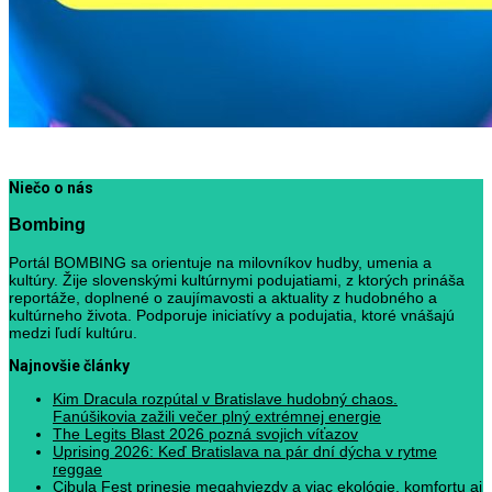
Niečo o nás
Bombing
Portál BOMBING sa orientuje na milovníkov hudby, umenia a
kultúry. Žije slovenskými kultúrnymi podujatiami, z ktorých prináša
reportáže, doplnené o zaujímavosti a aktuality z hudobného a
kultúrneho života. Podporuje iniciatívy a podujatia, ktoré vnášajú
medzi ľudí kultúru.
Najnovšie články
Kim Dracula rozpútal v Bratislave hudobný chaos.
Fanúšikovia zažili večer plný extrémnej energie
The Legits Blast 2026 pozná svojich víťazov
Uprising 2026: Keď Bratislava na pár dní dýcha v rytme
reggae
Cibula Fest prinesie megahviezdy a viac ekológie, komfortu aj