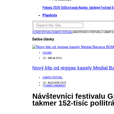
Pohoda 2026 Odštartovala Naplno. Jubilejný Festival 
Playlisty
HOME
FESTIVALY
GRAPE FESTIVAL
NÁVŠTEVNÍCI FESTIVALU GRAPE D
Ďalšie články
HUDBA
/
21. MÁJA 2014
Nový klip od reggae kapely Medial 
GRAPE FESTIVAL
/
21. AUGUSTA 2019
/
TOMÁŠ ORMANDY
Návštevníci festivalu 
takmer 152-tisíc pollitr