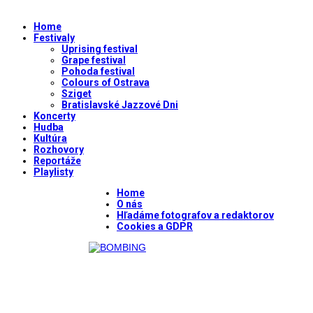
Home
Festivaly
Uprising festival
Grape festival
Pohoda festival
Colours of Ostrava
Sziget
Bratislavské Jazzové Dni
Koncerty
Hudba
Kultúra
Rozhovory
Reportáže
Playlisty
Home
O nás
Hľadáme fotografov a redaktorov
Cookies a GDPR