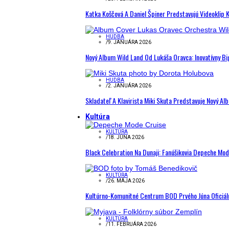
Katka Koščová A Daniel Špiner Predstavujú Videoklip 
HUDBA
/
9. JANUÁRA 2026
Nový Album Wild Land Od Lukáša Oravca: Inovatívny B
HUDBA
/
2. JANUÁRA 2026
Skladateľ A Klavirista Miki Skuta Predstavuje Nový
Kultúra
KULTÚRA
/
18. JÚNA 2026
Black Celebration Na Dunaji: Fanúšikovia Depeche Mo
KULTÚRA
/
26. MÁJA 2026
Kultúrno-Komunitné Centrum BOD Prvého Júna Oficiál
KULTÚRA
/
11. FEBRUÁRA 2026