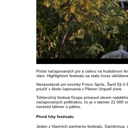
Počet načapovaných pív a cideru na hudobnom festiv
vlani. Highlightom festivalu sa stala čoraz obľúbe
Nezaostávali ani novinky Frisco Spritz, Šariš Ejl č
priučiť v škole čapovania v Pilsner Urquell zóne.
Tohtoročný festival Grape priniesol okrem nabitéh
načapovaných pollitrákov, čo je o takmer 22 000 via
narástol takmer o pätinu.
Pivné hity festivalu
Jeden z hlavných partnerov festivalu, Gambrinus, 