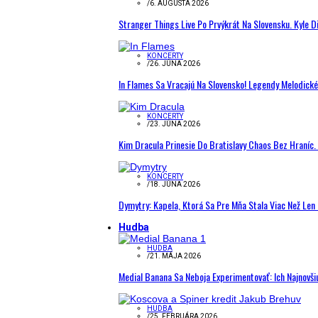
/
6. AUGUSTA 2026
Stranger Things Live Po Prvýkrát Na Slovensku. Kyle D
KONCERTY
/
26. JÚNA 2026
In Flames Sa Vracajú Na Slovensko! Legendy Melodick
KONCERTY
/
23. JÚNA 2026
Kim Dracula Prinesie Do Bratislavy Chaos Bez Hraníc. 
KONCERTY
/
18. JÚNA 2026
Dymytry: Kapela, Ktorá Sa Pre Mňa Stala Viac Než Le
Hudba
HUDBA
/
21. MÁJA 2026
Medial Banana Sa Neboja Experimentovať: Ich Najnovši
HUDBA
/
25. FEBRUÁRA 2026