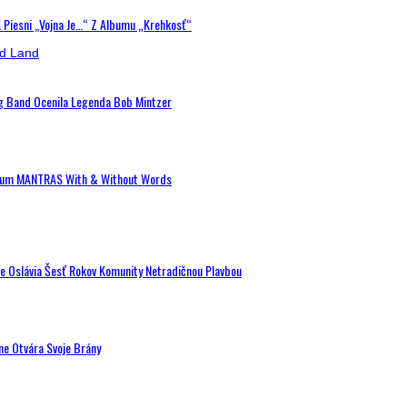
K Piesni „Vojna Je…“ Z Albumu „Krehkosť“
ig Band Ocenila Legenda Bob Mintzer
 Album MANTRAS With & Without Words
de Oslávia Šesť Rokov Komunity Netradičnou Plavbou
ne Otvára Svoje Brány