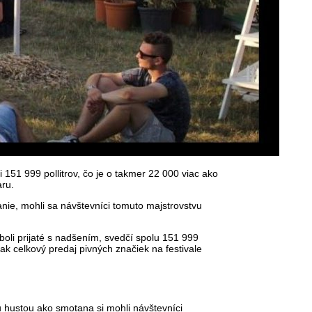
151 999 pollitrov, čo je o takmer 22 000 viac ako
aru.
vanie, mohli sa návštevníci tomuto majstrovstvu
oli prijaté s nadšením, svedčí spolu 151 999
tak celkový predaj pivných značiek na festivale
u hustou ako smotana si mohli návštevníci