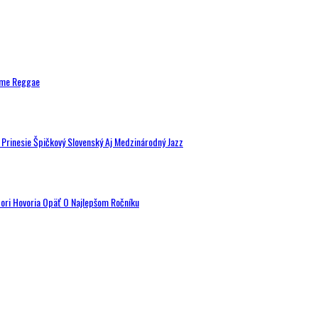
ytme Reggae
a Prinesie Špičkový Slovenský Aj Medzinárodný Jazz
tori Hovoria Opäť O Najlepšom Ročníku