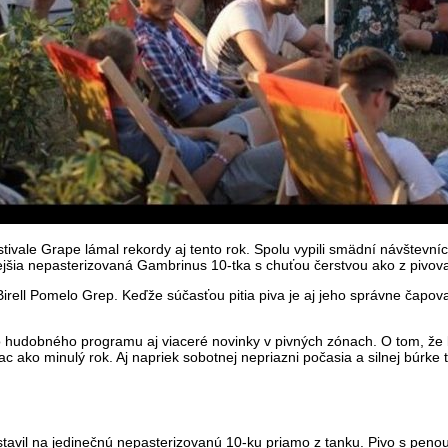
ale Grape lámal rekordy aj tento rok. Spolu vypili smädní návštevníci 
nejšia nepasterizovaná Gambrinus 10-tka s chuťou čerstvou ako z pivov
i Birell Pomelo Grep. Keďže súčasťou pitia piva je aj jeho správne čapo
o hudobného programu aj viaceré novinky v pivných zónach. O tom, že b
c ako minulý rok. Aj napriek sobotnej nepriazni počasia a silnej búrke 
stavil na jedinečnú nepasterizovanú 10-ku priamo z tanku. Pivo s peno