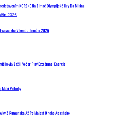
Predstavením KORENE Na Zimné Olympijské Hry Do Milána!
Otváracieho Víkendu Trenčín 2026
šikovia Zažili Večer Plný Extrémnej Energie
j Malé Príbehy
hovky Z Rumunska Až Po Majestátneho Apasheho