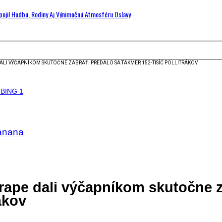
Spojil Hudbu, Rodiny Aj Výnimočnú Atmosféru Oslavy
ALI VÝČAPNÍKOM SKUTOČNE ZABRAŤ. PREDALO SA TAKMER 152-TISÍC POLLITRÁKOV
Banana
Grape dali výčapníkom skutočne z
ákov