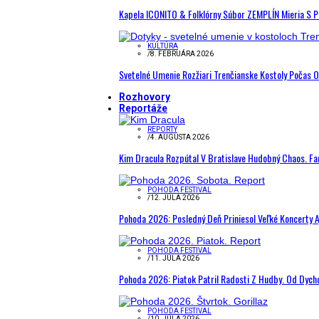
Kapela ICONITO & Folklórny Súbor ZEMPLÍN Mieria S 
KULTÚRA
/
8. FEBRUÁRA 2026
Svetelné Umenie Rozžiari Trenčianske Kostoly Počas 
Rozhovory
Reportáže
REPORTY
/
4. AUGUSTA 2026
Kim Dracula Rozpútal V Bratislave Hudobný Chaos. Fanú
POHODA FESTIVAL
/
12. JÚLA 2026
Pohoda 2026: Posledný Deň Priniesol Veľké Koncerty A
POHODA FESTIVAL
/
11. JÚLA 2026
Pohoda 2026: Piatok Patril Radosti Z Hudby. Od Dyc
POHODA FESTIVAL
/
10. JÚLA 2026