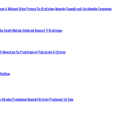
ixon A Michael Stein Prinesú Do Bratislavy Ikonický Soundtrack Seriálového Fenoménu
ého Death Metalu Odohrajú Koncert V Bratislave
V Majesticu Sa Predstavia Aj Patriarchy A Etterna
n Hudbou
u Hitovku Produkoval Ikonický Britský Producent Ed Solo