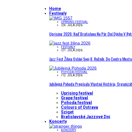
Home
Festivaly
UPRISING FESTIVAL
/
24. JÚLA 2026
Uprising 2026: Keď Bratislava Na Pár Dní Dýcha V R
FESTIVALY
/
21. JÚLA 2026
Jazz Fest Žilina Oslávi Svoj 8. Ročník. Do Centra Mest
POHODA FESTIVAL
/
12. JÚLA 2026
Jubilejná Pohoda Prepísala Vlastnú Históriu, Organizá
Uprising festival
Grape festival
Pohoda festival
Colours of Ostrava
Sziget
Bratislavské Jazzové Dni
Koncerty
KONCERTY