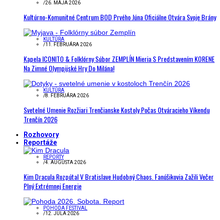
/
26. MÁJA 2026
Kultúrno-Komunitné Centrum BOD Prvého Júna Oficiálne Otvára Svoje Brány
KULTÚRA
/
11. FEBRUÁRA 2026
Kapela ICONITO & Folklórny Súbor ZEMPLÍN Mieria S Predstavením KORENE
Na Zimné Olympijské Hry Do Milána!
KULTÚRA
/
8. FEBRUÁRA 2026
Svetelné Umenie Rozžiari Trenčianske Kostoly Počas Otváracieho Víkendu
Trenčín 2026
Rozhovory
Reportáže
REPORTY
/
4. AUGUSTA 2026
Kim Dracula Rozpútal V Bratislave Hudobný Chaos. Fanúšikovia Zažili Večer
Plný Extrémnej Energie
POHODA FESTIVAL
/
12. JÚLA 2026