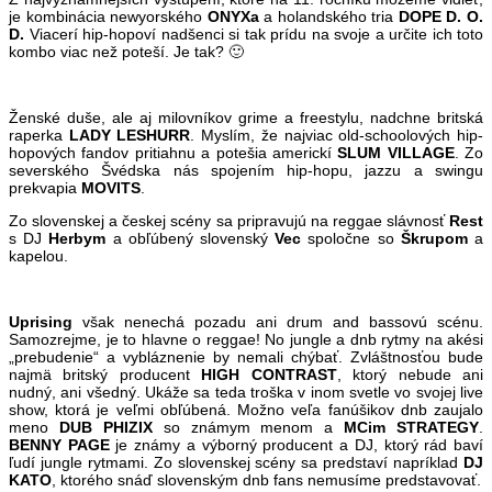
je kombinácia newyorského
ONYXa
a holandského tria
DOPE D. O.
D.
Viacerí hip-hopoví nadšenci si tak prídu na svoje a určite ich toto
kombo viac než poteší. Je tak? 🙂
Ženské duše, ale aj milovníkov grime a freestylu, nadchne britská
raperka
LADY LESHURR
. Myslím, že najviac old-schoolových hip-
hopových fandov pritiahnu a potešia americkí
SLUM VILLAGE
. Zo
severského Švédska nás spojením hip-hopu, jazzu a swingu
prekvapia
MOVITS
.
Zo slovenskej a českej scény sa pripravujú na reggae slávnosť
Rest
s DJ
Herbym
a obľúbený slovenský
Vec
spoločne so
Škrupom
a
kapelou.
Uprising
však nenechá pozadu ani drum and bassovú scénu.
Samozrejme, je to hlavne o reggae! No jungle a dnb rytmy na akési
„prebudenie“ a vybláznenie by nemali chýbať. Zvláštnosťou bude
najmä britský producent
HIGH CONTRAST
, ktorý nebude ani
nudný, ani všedný. Ukáže sa teda troška v inom svetle vo svojej live
show, ktorá je veľmi obľúbená. Možno veľa fanúšikov dnb zaujalo
meno
DUB PHIZIX
so známym menom a
MCim STRATEGY
.
BENNY PAGE
je známy a výborný producent a DJ, ktorý rád baví
ľudí jungle rytmami. Zo slovenskej scény sa predstaví napríklad
DJ
KATO
, ktorého snáď slovenským dnb fans nemusíme predstavovať.