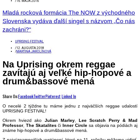
/
16. MÁJA 2016
Mladá rocková formácia The NOW z východného
Slovenska vydáva ďalší singel s názvom „Čo nás
zachráni?“
UPRISING FESTIVAL
/
12. AUGUSTA 2018
/
MARTINA JAROLÍNOVÁ
Na Uprising okrem reggae
zavítajú aj veľké hip-hopové a
drum&bassové mená
Share On:
Facebook
Twitter
Pinterest
Linked In
O necelé 2 týždne tu máme jednu z najväčších reggae udalostí
UPRISING FESTIVAL!
Okrem hviezd ako
Julian Marley
,
Lee Scratch Perry & Mad
Professor
,
The Skatalites
či
Inner Circle
sa objavia na pódiách aj
známe hip-hopové a drum&bassové mená.
Z najvýznamnejších vystúpení, ktoré na 11. ročníku môžeme vidieť,