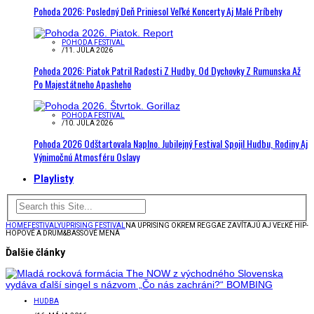
Pohoda 2026: Posledný Deň Priniesol Veľké Koncerty Aj Malé Príbehy
POHODA FESTIVAL
/
11. JÚLA 2026
Pohoda 2026: Piatok Patril Radosti Z Hudby. Od Dychovky Z Rumunska Až
Po Majestátneho Apasheho
POHODA FESTIVAL
/
10. JÚLA 2026
Pohoda 2026 Odštartovala Naplno. Jubilejný Festival Spojil Hudbu, Rodiny Aj
Výnimočnú Atmosféru Oslavy
Playlisty
HOME
FESTIVALY
UPRISING FESTIVAL
NA UPRISING OKREM REGGAE ZAVÍTAJÚ AJ VEĽKÉ HIP-
HOPOVÉ A DRUM&BASSOVÉ MENÁ
Ďalšie články
HUDBA