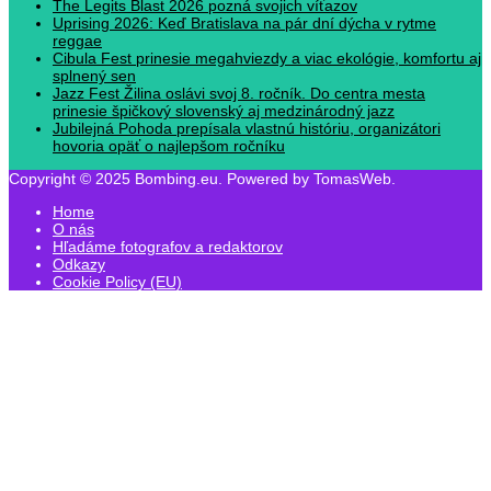
The Legits Blast 2026 pozná svojich víťazov
Uprising 2026: Keď Bratislava na pár dní dýcha v rytme
reggae
Cibula Fest prinesie megahviezdy a viac ekológie, komfortu aj
splnený sen
Jazz Fest Žilina oslávi svoj 8. ročník. Do centra mesta
prinesie špičkový slovenský aj medzinárodný jazz
Jubilejná Pohoda prepísala vlastnú históriu, organizátori
hovoria opäť o najlepšom ročníku
Copyright © 2025 Bombing.eu. Powered by TomasWeb.
Home
O nás
Hľadáme fotografov a redaktorov
Odkazy
Cookie Policy (EU)