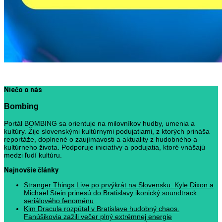
Niečo o nás
Bombing
Portál BOMBING sa orientuje na milovníkov hudby, umenia a
kultúry. Žije slovenskými kultúrnymi podujatiami, z ktorých prináša
reportáže, doplnené o zaujímavosti a aktuality z hudobného a
kultúrneho života. Podporuje iniciatívy a podujatia, ktoré vnášajú
medzi ľudí kultúru.
Najnovšie články
Stranger Things Live po prvýkrát na Slovensku. Kyle Dixon a
Michael Stein prinesú do Bratislavy ikonický soundtrack
seriálového fenoménu
Kim Dracula rozpútal v Bratislave hudobný chaos.
Fanúšikovia zažili večer plný extrémnej energie