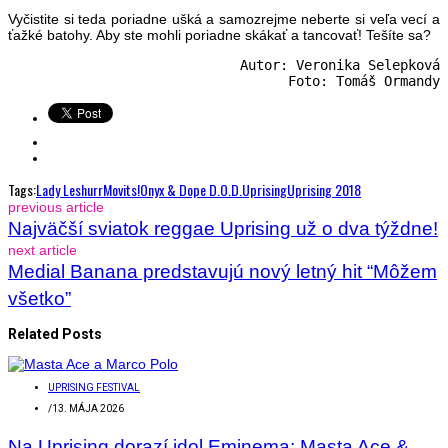
Vyčistite si teda poriadne ušká a samozrejme neberte si veľa vecí a
ťažké batohy. Aby ste mohli poriadne skákať a tancovať! Tešíte sa?
Autor: Veronika Selepková

Foto: Tomáš Ormandy
Tags:
Lady Leshurr
Movits!
Onyx & Dope D.O.D.
Uprising
Uprising 2018
previous article
Najväčší sviatok reggae Uprising už o dva týždne!
next article
Medial Banana predstavujú nový letný hit “Môžem
všetko”
Related Posts
UPRISING FESTIVAL
/
13. MÁJA 2026
Na Uprising dorazí idol Eminema: Masta Ace &