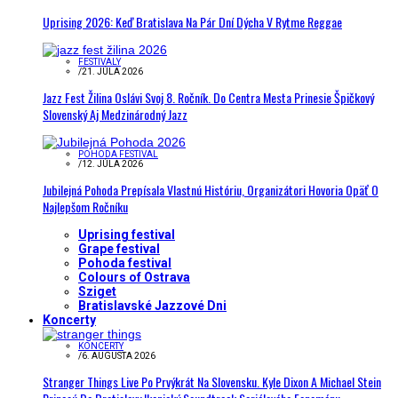
Uprising 2026: Keď Bratislava Na Pár Dní Dýcha V Rytme Reggae
FESTIVALY
/
21. JÚLA 2026
Jazz Fest Žilina Oslávi Svoj 8. Ročník. Do Centra Mesta Prinesie Špičkový
Slovenský Aj Medzinárodný Jazz
POHODA FESTIVAL
/
12. JÚLA 2026
Jubilejná Pohoda Prepísala Vlastnú Históriu, Organizátori Hovoria Opäť O
Najlepšom Ročníku
Uprising festival
Grape festival
Pohoda festival
Colours of Ostrava
Sziget
Bratislavské Jazzové Dni
Koncerty
KONCERTY
/
6. AUGUSTA 2026
Stranger Things Live Po Prvýkrát Na Slovensku. Kyle Dixon A Michael Stein