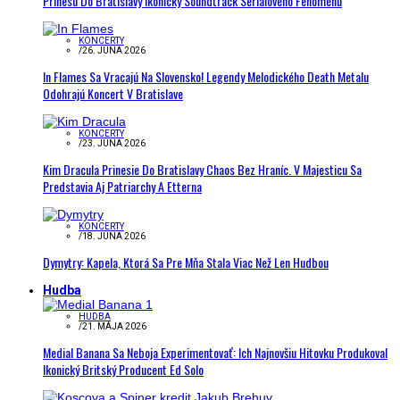
Prinesú Do Bratislavy Ikonický Soundtrack Seriálového Fenoménu
KONCERTY
/
26. JÚNA 2026
In Flames Sa Vracajú Na Slovensko! Legendy Melodického Death Metalu
Odohrajú Koncert V Bratislave
KONCERTY
/
23. JÚNA 2026
Kim Dracula Prinesie Do Bratislavy Chaos Bez Hraníc. V Majesticu Sa
Predstavia Aj Patriarchy A Etterna
KONCERTY
/
18. JÚNA 2026
Dymytry: Kapela, Ktorá Sa Pre Mňa Stala Viac Než Len Hudbou
Hudba
HUDBA
/
21. MÁJA 2026
Medial Banana Sa Neboja Experimentovať: Ich Najnovšiu Hitovku Produkoval
Ikonický Britský Producent Ed Solo