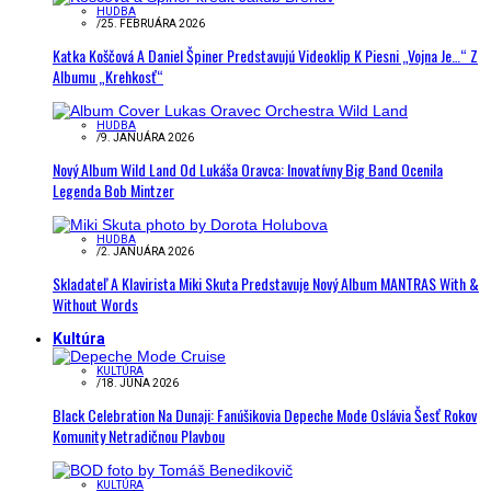
HUDBA
/
25. FEBRUÁRA 2026
Katka Koščová A Daniel Špiner Predstavujú Videoklip K Piesni „Vojna Je…“ Z
Albumu „Krehkosť“
HUDBA
/
9. JANUÁRA 2026
Nový Album Wild Land Od Lukáša Oravca: Inovatívny Big Band Ocenila
Legenda Bob Mintzer
HUDBA
/
2. JANUÁRA 2026
Skladateľ A Klavirista Miki Skuta Predstavuje Nový Album MANTRAS With &
Without Words
Kultúra
KULTÚRA
/
18. JÚNA 2026
Black Celebration Na Dunaji: Fanúšikovia Depeche Mode Oslávia Šesť Rokov
Komunity Netradičnou Plavbou
KULTÚRA