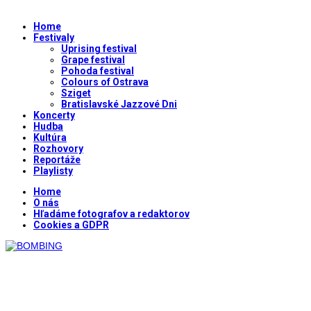
Home
Festivaly
Uprising festival
Grape festival
Pohoda festival
Colours of Ostrava
Sziget
Bratislavské Jazzové Dni
Koncerty
Hudba
Kultúra
Rozhovory
Reportáže
Playlisty
Home
O nás
Hľadáme fotografov a redaktorov
Cookies a GDPR