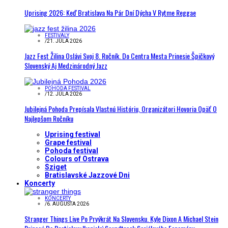
Uprising 2026: Keď Bratislava Na Pár Dní Dýcha V Rytme Reggae
FESTIVALY
/
21. JÚLA 2026
Jazz Fest Žilina Oslávi Svoj 8. Ročník. Do Centra Mesta Prinesie Špičkový
Slovenský Aj Medzinárodný Jazz
POHODA FESTIVAL
/
12. JÚLA 2026
Jubilejná Pohoda Prepísala Vlastnú Históriu, Organizátori Hovoria Opäť O
Najlepšom Ročníku
Uprising festival
Grape festival
Pohoda festival
Colours of Ostrava
Sziget
Bratislavské Jazzové Dni
Koncerty
KONCERTY
/
6. AUGUSTA 2026
Stranger Things Live Po Prvýkrát Na Slovensku. Kyle Dixon A Michael Stein