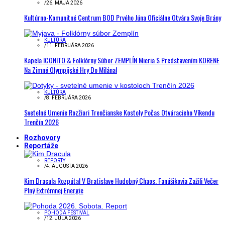
/
26. MÁJA 2026
Kultúrno-Komunitné Centrum BOD Prvého Júna Oficiálne Otvára Svoje Brány
KULTÚRA
/
11. FEBRUÁRA 2026
Kapela ICONITO & Folklórny Súbor ZEMPLÍN Mieria S Predstavením KORENE
Na Zimné Olympijské Hry Do Milána!
KULTÚRA
/
8. FEBRUÁRA 2026
Svetelné Umenie Rozžiari Trenčianske Kostoly Počas Otváracieho Víkendu
Trenčín 2026
Rozhovory
Reportáže
REPORTY
/
4. AUGUSTA 2026
Kim Dracula Rozpútal V Bratislave Hudobný Chaos. Fanúšikovia Zažili Večer
Plný Extrémnej Energie
POHODA FESTIVAL
/
12. JÚLA 2026