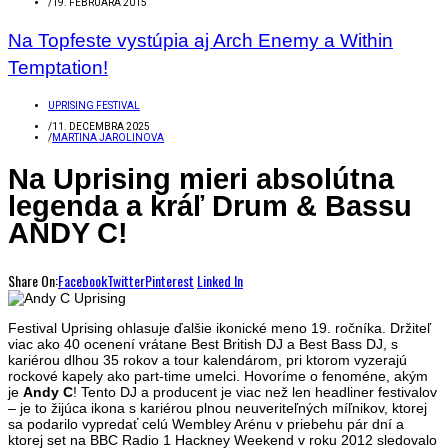
/
19. FEBRUÁRA 2015
Na Topfeste vystúpia aj Arch Enemy a Within
Temptation!
UPRISING FESTIVAL
/
11. DECEMBRA 2025
/
MARTINA JAROLINOVA
Na Uprising mieri absolútna
legenda a kráľ Drum & Bassu
ANDY C!
Share On:
Facebook
Twitter
Pinterest
Linked In
Festival Uprising ohlasuje ďalšie ikonické meno 19. ročníka. Držiteľ
viac ako 40 ocenení vrátane Best British DJ a Best Bass DJ, s
kariérou dlhou 35 rokov a tour kalendárom, pri ktorom vyzerajú
rockové kapely ako part-time umelci. Hovoríme o fenoméne, akým
je
Andy C
! Tento DJ a producent je viac než len headliner festivalov
– je to žijúca ikona s kariérou plnou neuveriteľných míľnikov, ktorej
sa podarilo vypredať celú Wembley Arénu v priebehu pár dní a
ktorej set na BBC Radio 1 Hackney Weekend v roku 2012 sledovalo