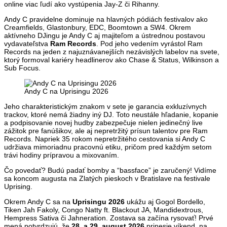
online viac ľudí ako vystúpenia Jay-Z či Rihanny.
Andy C pravidelne dominuje na hlavných pódiách festivalov ako
Creamfields, Glastonbury, EDC, Boomtown a SW4. Okrem
aktívneho DJingu je Andy C aj majiteľom a ústrednou postavou
vydavateľstva
Ram Records
. Pod jeho vedením vyrástol Ram
Records na jeden z najuznávanejších nezávislých labelov na svete,
ktorý formoval kariéry headlinerov ako Chase & Status, Wilkinson a
Sub Focus.
Andy C na Uprisingu 2026
Jeho charakteristickým znakom v sete je garancia exkluzívnych
trackov, ktoré nemá žiadny iný DJ. Toto neustále hľadanie, kopanie
a podpisovanie novej hudby zabezpečuje nielen jedinečný live
zážitok pre fanúšikov, ale aj nepretržitý prísun talentov pre Ram
Records. Napriek 35 rokom nepretržitého cestovania si Andy C
udržiava mimoriadnu pracovnú etiku, pričom pred každým setom
trávi hodiny prípravou a mixovaním.
Čo povedať? Budú padať bomby a “bassface” je zaručený! Vidíme
sa koncom augusta na Zlatých pieskoch v Bratislave na festivale
Uprising.
Okrem Andy C sa na
Uprisingu 2026
ukážu aj Gogol Bordello,
Tiken Jah Fakoly, Congo Natty ft. Blackout JA, Mandidextrous,
Hempress Sativa či Jahneration. Zostava sa začína rysovať! Prvé
mená potvrdzujú, že
28. a 29. august 2026
prinesie víkend, na