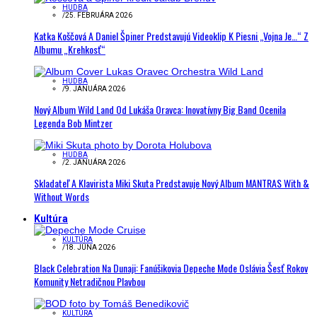
HUDBA
/
25. FEBRUÁRA 2026
Katka Koščová A Daniel Špiner Predstavujú Videoklip K Piesni „Vojna Je…“ Z
Albumu „Krehkosť“
HUDBA
/
9. JANUÁRA 2026
Nový Album Wild Land Od Lukáša Oravca: Inovatívny Big Band Ocenila
Legenda Bob Mintzer
HUDBA
/
2. JANUÁRA 2026
Skladateľ A Klavirista Miki Skuta Predstavuje Nový Album MANTRAS With &
Without Words
Kultúra
KULTÚRA
/
18. JÚNA 2026
Black Celebration Na Dunaji: Fanúšikovia Depeche Mode Oslávia Šesť Rokov
Komunity Netradičnou Plavbou
KULTÚRA