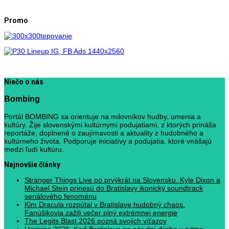
Promo
Niečo o nás
Bombing
Portál BOMBING sa orientuje na milovníkov hudby, umenia a
kultúry. Žije slovenskými kultúrnymi podujatiami, z ktorých prináša
reportáže, doplnené o zaujímavosti a aktuality z hudobného a
kultúrneho života. Podporuje iniciatívy a podujatia, ktoré vnášajú
medzi ľudí kultúru.
Najnovšie články
Stranger Things Live po prvýkrát na Slovensku. Kyle Dixon a
Michael Stein prinesú do Bratislavy ikonický soundtrack
seriálového fenoménu
Kim Dracula rozpútal v Bratislave hudobný chaos.
Fanúšikovia zažili večer plný extrémnej energie
The Legits Blast 2026 pozná svojich víťazov
Uprising 2026: Keď Bratislava na pár dní dýcha v rytme