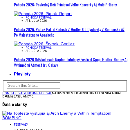
Pohoda 2026: Posledný Deň Priniesol Veľké Koncerty Aj Malé Príbehy
POHODA FESTIVAL
/
11. JÚLA 2026
Pohoda 2026: Piatok Patril Radosti Z Hudby. Od Dychovky Z Rumunska Až
Po Majestátneho Apasheho
POHODA FESTIVAL
/
10. JÚLA 2026
Pohoda 2026 Odštartovala Naplno. Jubilejný Festival Spojil Hudbu, Rodiny Aj
Výnimočnú Atmosféru Oslavy
Playlisty
HOME
FESTIVALY
UPRISING FESTIVAL
NA UPRISING MIERI ABSOLÚTNA LEGENDA A KRÁĽ
DRUM & BASSU ANDY C!
Ďalšie články
FESTIVALY