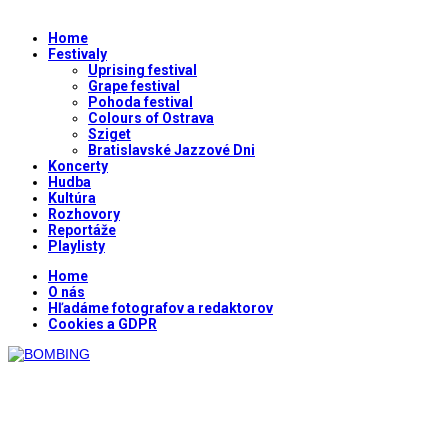
Home
Festivaly
Uprising festival
Grape festival
Pohoda festival
Colours of Ostrava
Sziget
Bratislavské Jazzové Dni
Koncerty
Hudba
Kultúra
Rozhovory
Reportáže
Playlisty
Home
O nás
Hľadáme fotografov a redaktorov
Cookies a GDPR