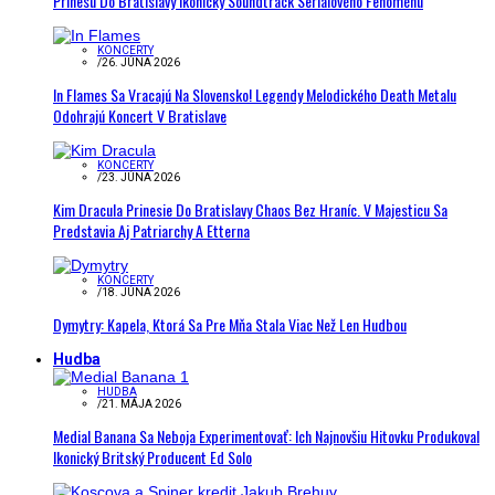
Prinesú Do Bratislavy Ikonický Soundtrack Seriálového Fenoménu
KONCERTY
/
26. JÚNA 2026
In Flames Sa Vracajú Na Slovensko! Legendy Melodického Death Metalu
Odohrajú Koncert V Bratislave
KONCERTY
/
23. JÚNA 2026
Kim Dracula Prinesie Do Bratislavy Chaos Bez Hraníc. V Majesticu Sa
Predstavia Aj Patriarchy A Etterna
KONCERTY
/
18. JÚNA 2026
Dymytry: Kapela, Ktorá Sa Pre Mňa Stala Viac Než Len Hudbou
Hudba
HUDBA
/
21. MÁJA 2026
Medial Banana Sa Neboja Experimentovať: Ich Najnovšiu Hitovku Produkoval
Ikonický Britský Producent Ed Solo