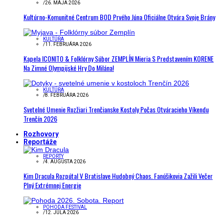
/
26. MÁJA 2026
Kultúrno-Komunitné Centrum BOD Prvého Júna Oficiálne Otvára Svoje Brány
KULTÚRA
/
11. FEBRUÁRA 2026
Kapela ICONITO & Folklórny Súbor ZEMPLÍN Mieria S Predstavením KORENE
Na Zimné Olympijské Hry Do Milána!
KULTÚRA
/
8. FEBRUÁRA 2026
Svetelné Umenie Rozžiari Trenčianske Kostoly Počas Otváracieho Víkendu
Trenčín 2026
Rozhovory
Reportáže
REPORTY
/
4. AUGUSTA 2026
Kim Dracula Rozpútal V Bratislave Hudobný Chaos. Fanúšikovia Zažili Večer
Plný Extrémnej Energie
POHODA FESTIVAL
/
12. JÚLA 2026