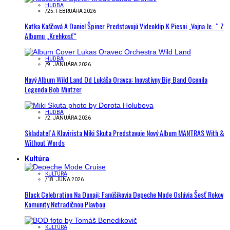
HUDBA
/
25. FEBRUÁRA 2026
Katka Koščová A Daniel Špiner Predstavujú Videoklip K Piesni „Vojna Je…“ Z
Albumu „Krehkosť“
HUDBA
/
9. JANUÁRA 2026
Nový Album Wild Land Od Lukáša Oravca: Inovatívny Big Band Ocenila
Legenda Bob Mintzer
HUDBA
/
2. JANUÁRA 2026
Skladateľ A Klavirista Miki Skuta Predstavuje Nový Album MANTRAS With &
Without Words
Kultúra
KULTÚRA
/
18. JÚNA 2026
Black Celebration Na Dunaji: Fanúšikovia Depeche Mode Oslávia Šesť Rokov
Komunity Netradičnou Plavbou
KULTÚRA