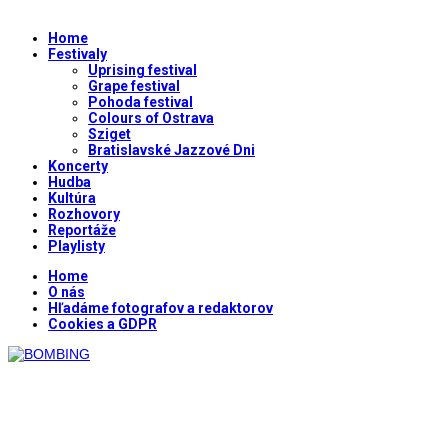
Home
Festivaly
Uprising festival
Grape festival
Pohoda festival
Colours of Ostrava
Sziget
Bratislavské Jazzové Dni
Koncerty
Hudba
Kultúra
Rozhovory
Reportáže
Playlisty
Home
O nás
Hľadáme fotografov a redaktorov
Cookies a GDPR