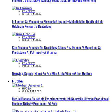
Prinesú Do Bratislavy Ikonický Soundtrack Seriálového Fenoménu
KONCERTY
/
26. JÚNA 2026
In Flames Sa Vracajú Na Slovensko! Legendy Melodického Death Metalu
Odohrajú Koncert V Bratislave
KONCERTY
/
23. JÚNA 2026
Kim Dracula Prinesie Do Bratislavy Chaos Bez Hraníc. V Majesticu Sa
Predstavia Aj Patriarchy A Etterna
KONCERTY
/
18. JÚNA 2026
Dymytry: Kapela, Ktorá Sa Pre Mňa Stala Viac Než Len Hudbou
Hudba
HUDBA
/
21. MÁJA 2026
Medial Banana Sa Neboja Experimentovať: Ich Najnovšiu Hitovku Produkoval
Ikonický Britský Producent Ed Solo