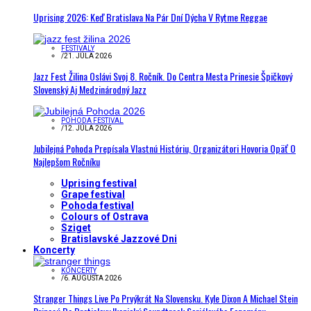
Uprising 2026: Keď Bratislava Na Pár Dní Dýcha V Rytme Reggae
FESTIVALY
/
21. JÚLA 2026
Jazz Fest Žilina Oslávi Svoj 8. Ročník. Do Centra Mesta Prinesie Špičkový
Slovenský Aj Medzinárodný Jazz
POHODA FESTIVAL
/
12. JÚLA 2026
Jubilejná Pohoda Prepísala Vlastnú Históriu, Organizátori Hovoria Opäť O
Najlepšom Ročníku
Uprising festival
Grape festival
Pohoda festival
Colours of Ostrava
Sziget
Bratislavské Jazzové Dni
Koncerty
KONCERTY
/
6. AUGUSTA 2026
Stranger Things Live Po Prvýkrát Na Slovensku. Kyle Dixon A Michael Stein