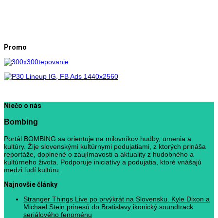
Promo
Niečo o nás
Bombing
Portál BOMBING sa orientuje na milovníkov hudby, umenia a
kultúry. Žije slovenskými kultúrnymi podujatiami, z ktorých prináša
reportáže, doplnené o zaujímavosti a aktuality z hudobného a
kultúrneho života. Podporuje iniciatívy a podujatia, ktoré vnášajú
medzi ľudí kultúru.
Najnovšie články
Stranger Things Live po prvýkrát na Slovensku. Kyle Dixon a
Michael Stein prinesú do Bratislavy ikonický soundtrack
seriálového fenoménu