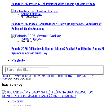
Pohoda 2026: Posledný Deň Priniesol Veľké Koncerty Aj Malé Príbehy
POHODA FESTIVAL
/
11. JÚLA 2026
Pohoda 2026: Piatok Patril Radosti Z Hudby. Od Dychovky Z Rumunska Až
Po Majestátneho Apasheho
POHODA FESTIVAL
/
10. JÚLA 2026
Pohoda 2026 Odštartovala Naplno. Jubilejný Festival Spojil Hudbu, Rodiny Aj
Výnimočnú Atmosféru Oslavy
Playlisty
HOME
FESTIVALY
POHODA FESTIVAL
NA POHODU PRÍDE KRSTNÝ OTEC PUNKU IGGY
POP
IGGY POP LOGO 2024
Ďalšie články
KONCERTY