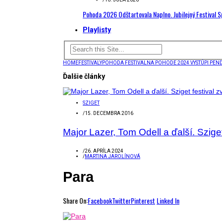
Pohoda 2026 Odštartovala Naplno. Jubilejný Festival 
Playlisty
HOME
FESTIVALY
POHODA FESTIVAL
NA POHODE 2024 VYSTÚPI PEN
Ďalšie články
SZIGET
/
15. DECEMBRA 2016
Major Lazer, Tom Odell a ďalší. Szige
/
26. APRÍLA 2024
/
MARTINA JAROLÍNOVÁ
Para
Share On:
Facebook
Twitter
Pinterest
Linked In