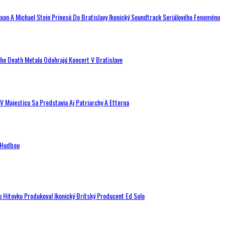
ixon A Michael Stein Prinesú Do Bratislavy Ikonický Soundtrack Seriálového Fenoménu
ého Death Metalu Odohrajú Koncert V Bratislave
V Majesticu Sa Predstavia Aj Patriarchy A Etterna
n Hudbou
u Hitovku Produkoval Ikonický Britský Producent Ed Solo