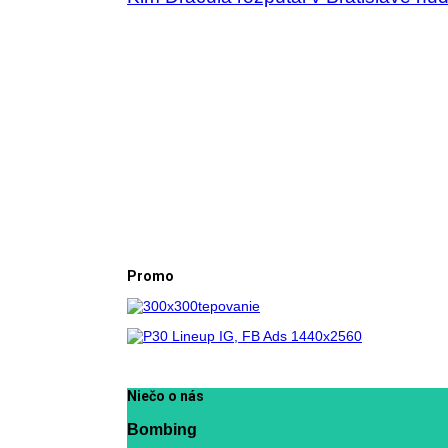
Promo
Niečo o nás
Bombing