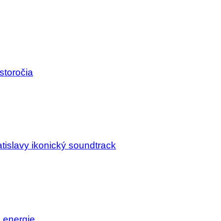
storočia
tislavy ikonický soundtrack
j energie