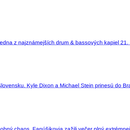
edna z najznámejších drum & bassových kapiel 21. 
Slovensku. Kyle Dixon a Michael Stein prinesú do Bra
dobný chaos. Fanúšikovia zažili večer plný extrémne