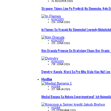
/
6. AUGUSTA 2026
Stranger Things Live Po Prvýkrát Na Slovensku. Kyle D
KONCERTY
/
26. JÚNA 2026
In Flames Sa Vracajú Na Slovensko! Legendy Melodick
KONCERTY
/
23. JÚNA 2026
Kim Dracula Prinesie Do Bratislavy Chaos Bez Hraníc. 
KONCERTY
/
18. JÚNA 2026
Dymytry: Kapela, Ktorá Sa Pre Mňa Stala Viac Než Le
Hudba
HUDBA
/
21. MÁJA 2026
Medial Banana Sa Neboja Experimentovať: Ich Najnovši
HUDBA
/
25. FEBRUÁRA 2026