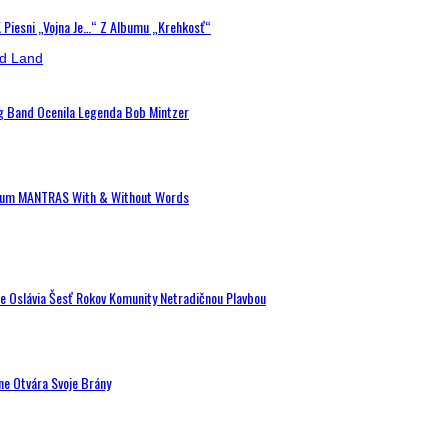
K Piesni „Vojna Je…“ Z Albumu „Krehkosť“
ig Band Ocenila Legenda Bob Mintzer
 Album MANTRAS With & Without Words
de Oslávia Šesť Rokov Komunity Netradičnou Plavbou
ne Otvára Svoje Brány