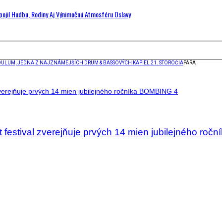
Spojil Hudbu, Rodiny Aj Výnimočnú Atmosféru Oslavy
DULUM, JEDNA Z NAJZNÁMEJŠÍCH DRUM & BASSOVÝCH KAPIEL 21. STOROČIA
PARA
t festival zverejňuje prvých 14 mien jubilejného ročn