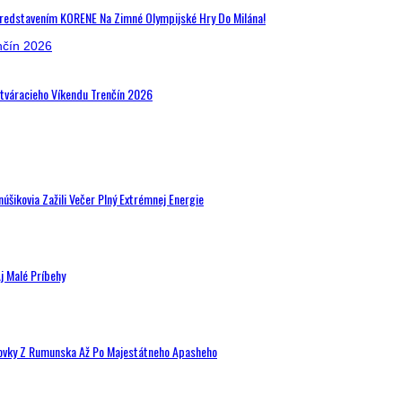
Predstavením KORENE Na Zimné Olympijské Hry Do Milána!
Otváracieho Víkendu Trenčín 2026
šikovia Zažili Večer Plný Extrémnej Energie
j Malé Príbehy
hovky Z Rumunska Až Po Majestátneho Apasheho