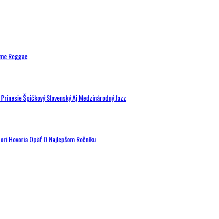
ytme Reggae
a Prinesie Špičkový Slovenský Aj Medzinárodný Jazz
tori Hovoria Opäť O Najlepšom Ročníku