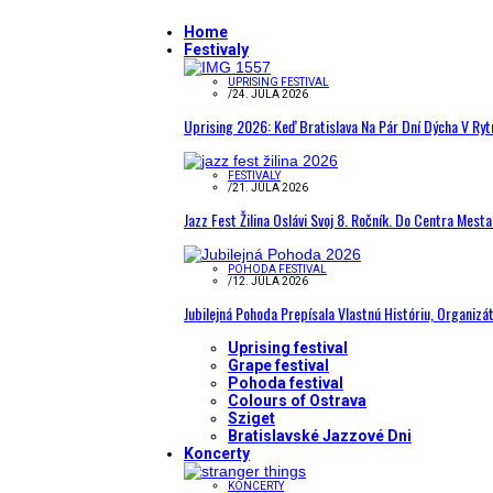
Home
Festivaly
UPRISING FESTIVAL
/
24. JÚLA 2026
Uprising 2026: Keď Bratislava Na Pár Dní Dýcha V R
FESTIVALY
/
21. JÚLA 2026
Jazz Fest Žilina Oslávi Svoj 8. Ročník. Do Centra Mest
POHODA FESTIVAL
/
12. JÚLA 2026
Jubilejná Pohoda Prepísala Vlastnú Históriu, Organizá
Uprising festival
Grape festival
Pohoda festival
Colours of Ostrava
Sziget
Bratislavské Jazzové Dni
Koncerty
KONCERTY