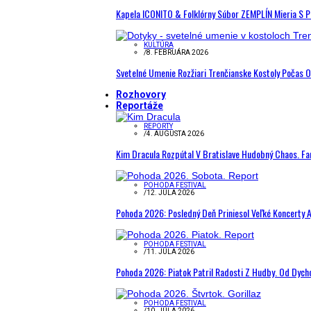
Kapela ICONITO & Folklórny Súbor ZEMPLÍN Mieria S 
KULTÚRA
/
8. FEBRUÁRA 2026
Svetelné Umenie Rozžiari Trenčianske Kostoly Počas 
Rozhovory
Reportáže
REPORTY
/
4. AUGUSTA 2026
Kim Dracula Rozpútal V Bratislave Hudobný Chaos. Fanú
POHODA FESTIVAL
/
12. JÚLA 2026
Pohoda 2026: Posledný Deň Priniesol Veľké Koncerty A
POHODA FESTIVAL
/
11. JÚLA 2026
Pohoda 2026: Piatok Patril Radosti Z Hudby. Od Dyc
POHODA FESTIVAL
/
10. JÚLA 2026