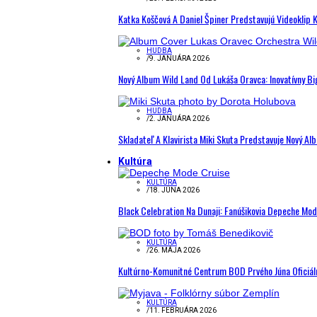
Katka Koščová A Daniel Špiner Predstavujú Videoklip 
HUDBA
/
9. JANUÁRA 2026
Nový Album Wild Land Od Lukáša Oravca: Inovatívny B
HUDBA
/
2. JANUÁRA 2026
Skladateľ A Klavirista Miki Skuta Predstavuje Nový
Kultúra
KULTÚRA
/
18. JÚNA 2026
Black Celebration Na Dunaji: Fanúšikovia Depeche Mo
KULTÚRA
/
26. MÁJA 2026
Kultúrno-Komunitné Centrum BOD Prvého Júna Oficiál
KULTÚRA
/
11. FEBRUÁRA 2026