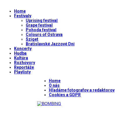
Home
Festivaly
Uprising festival
Grape festival
Pohoda festival
Colours of Ostrava
Sziget
Bratislavské Jazzové Dni
Koncerty
Hudba
Kultúra
Rozhovory
Reportáže
Playlisty
Home
O nás
Hľadáme fotografov a redaktorov
Cookies a GDPR