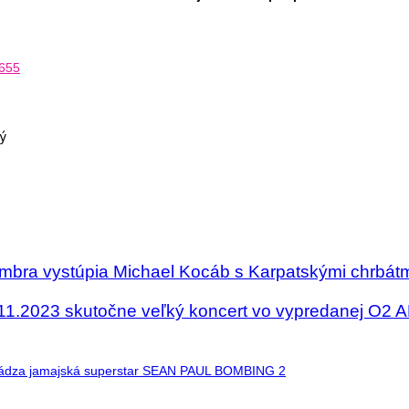
9655
ý
mbra vystúpia Michael Kocáb s Karpatskými chrbát
1.2023 skutočne veľký koncert vo vypredanej O