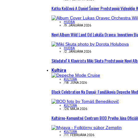
Katka Koščová A Daniel Špiner Predstavujú Videoklip 
HUDBA
/
9. JANUÁRA 2026
Nový Album Wild Land Od Lukáša Oravca: Inovatívny B
HUDBA
/
2. JANUÁRA 2026
Skladateľ A Klavirista Miki Skuta Predstavuje Nový
Kultúra
KULTÚRA
/
18. JÚNA 2026
Black Celebration Na Dunaji: Fanúšikovia Depeche Mo
KULTÚRA
/
26. MÁJA 2026
Kultúrno-Komunitné Centrum BOD Prvého Júna Oficiál
KULTÚRA
/
11. FEBRUÁRA 2026