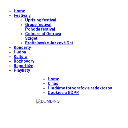
Home
Festivaly
Uprising festival
Grape festival
Pohoda festival
Colours of Ostrava
Sziget
Bratislavské Jazzové Dni
Koncerty
Hudba
Kultúra
Rozhovory
Reportáže
Playlisty
Home
O nás
Hľadáme fotografov a redaktorov
Cookies a GDPR