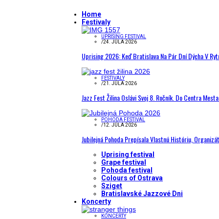
Home
Festivaly
UPRISING FESTIVAL
/
24. JÚLA 2026
Uprising 2026: Keď Bratislava Na Pár Dní Dýcha V R
FESTIVALY
/
21. JÚLA 2026
Jazz Fest Žilina Oslávi Svoj 8. Ročník. Do Centra Mest
POHODA FESTIVAL
/
12. JÚLA 2026
Jubilejná Pohoda Prepísala Vlastnú Históriu, Organizá
Uprising festival
Grape festival
Pohoda festival
Colours of Ostrava
Sziget
Bratislavské Jazzové Dni
Koncerty
KONCERTY