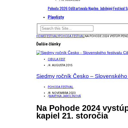
Pohoda 2026 Odštartovala Naplno. Jubilejný Festival 
Playlisty
HOME
FESTIVALY
POHODA FESTIVAL
NA POHODE 2024 VYSTÚPI PEN
Ďalšie články
CIBULA FEST
/
4. AUGUSTA 2015
Siedmy ročník Česko – Slovenského fe
POHODA FESTIVAL
/
8. NOVEMBRA 2023
/
MARTINA JAROLÍNOVÁ
Na Pohode 2024 vystúp
kapiel 21. storočia