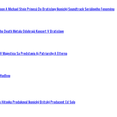
ixon A Michael Stein Prinesú Do Bratislavy Ikonický Soundtrack Seriálového Fenoménu
ého Death Metalu Odohrajú Koncert V Bratislave
V Majesticu Sa Predstavia Aj Patriarchy A Etterna
n Hudbou
u Hitovku Produkoval Ikonický Britský Producent Ed Solo