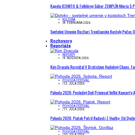
Kapela ICONITO & Folklórny Súbor ZEMPLÍN Mieria S 
KULTÚRA
/
8. FEBRUÁRA 2026
Svetelné Umenie Rozžiari Trenčianske Kostoly Počas 
Rozhovory
Reportáže
REPORTY
/
4. AUGUSTA 2026
Kim Dracula Rozpútal V Bratislave Hudobný Chaos. Fanú
POHODA FESTIVAL
/
12. JÚLA 2026
Pohoda 2026: Posledný Deň Priniesol Veľké Koncerty A
POHODA FESTIVAL
/
11. JÚLA 2026
Pohoda 2026: Piatok Patril Radosti Z Hudby. Od Dyc
POHODA FESTIVAL
/
10. JÚLA 2026