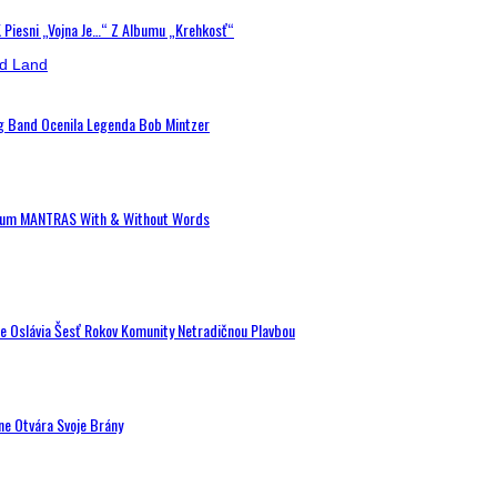
K Piesni „Vojna Je…“ Z Albumu „Krehkosť“
ig Band Ocenila Legenda Bob Mintzer
 Album MANTRAS With & Without Words
de Oslávia Šesť Rokov Komunity Netradičnou Plavbou
ne Otvára Svoje Brány