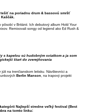
u tešiť na poriadnu drum & bassovú smršť
l Kaščák.
v pôsobí v Británii. Ich debutový album Hold Your
mixov. Remixovali songy od legiend ako Ed Rush &
rty s kapelou sú hudobným sviatkom a ja som
gickejší štart do zverejňovania
júli na trenčianskom letisku. Návštevníci a
)punkových
Berlin Manson
, na trapový projekt
tegórii Najlepší stredne veľký festival (Best
bra na tomto linku: