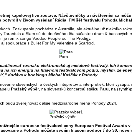
etnej kapelovej live zostave. Návštevníčky a návštevníci sa môž
potvrdil v živom vysielaní Rádia_FM šéf festivalu Pohoda Micha
rokoch. Zoskupenie pochádza z Austrálie, ale aktuálne už niekoľko roko
hity Tarantula a Slam sú do dnešného dňa súčasťou drum & bassových 
om je remix songu Voodoo People od The Prodigy.
aj spolupráce s Bullet For My Valentine a Scarlxrd.
Para
adlinovať rovnako elektronické aj metalové festivaly. Ich konce
 sa na ich energiu na hlavnom festivalovom pódiu, myslím, že ener
iť,“ dodáva k bookingu Michal Kaščák z Pohody.
vanie slovenských a českých intepretov a interpretiek, ktorí vysúpia v 
kapelu
Pražský výběr
, na slovenskú koncertnú stálicu
Paru
, na (synth
dňoch budú zverejňovať ďalšie medzinárodné mená Pohody 2024.
Pražský výběr
ížnejšie európske festivalové ceny European Festival Awards v ka
 hlasovanie a Pohodu môžete svojím hlasom podporiť do 30. novem