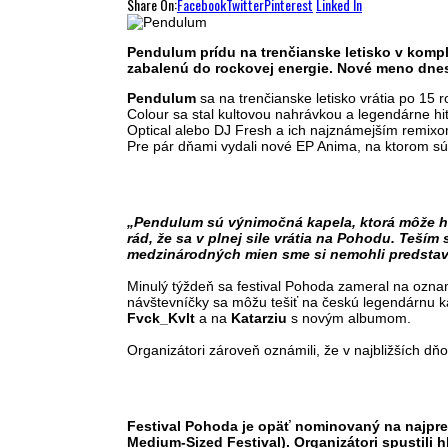
Share On:
Facebook
Twitter
Pinterest
Linked In
Pendulum prídu na trenčianske letisko v kompl
zabalenú do rockovej energie. Nové meno dnes 
Pendulum
sa na trenčianske letisko vrátia po 15 
Colour sa stal kultovou nahrávkou a legendárne 
Optical alebo DJ Fresh a ich najznámejším remix
Pre pár dňami vydali nové EP Anima, na ktorom sú 
„Pendulum sú výnimočná kapela, ktorá môže he
rád, že sa v plnej sile vrátia na Pohodu. Teším
medzinárodných mien sme si nemohli predstav
Minulý týždeň sa festival Pohoda zameral na oznamo
návštevníčky sa môžu tešiť na českú legendárnu 
Fvck_Kvlt
a na
Katarziu
s novým albumom.
Organizátori zároveň oznámili, že v najbližších 
Festival Pohoda je opäť nominovaný na najprest
Medium-Sized Festival). Organizátori spustili