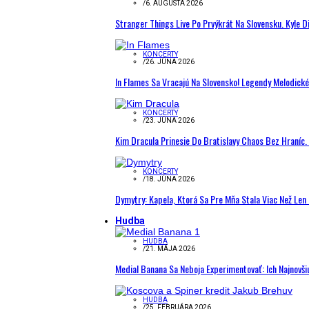
/
6. AUGUSTA 2026
Stranger Things Live Po Prvýkrát Na Slovensku. Kyle D
KONCERTY
/
26. JÚNA 2026
In Flames Sa Vracajú Na Slovensko! Legendy Melodick
KONCERTY
/
23. JÚNA 2026
Kim Dracula Prinesie Do Bratislavy Chaos Bez Hraníc. 
KONCERTY
/
18. JÚNA 2026
Dymytry: Kapela, Ktorá Sa Pre Mňa Stala Viac Než Le
Hudba
HUDBA
/
21. MÁJA 2026
Medial Banana Sa Neboja Experimentovať: Ich Najnovši
HUDBA
/
25. FEBRUÁRA 2026