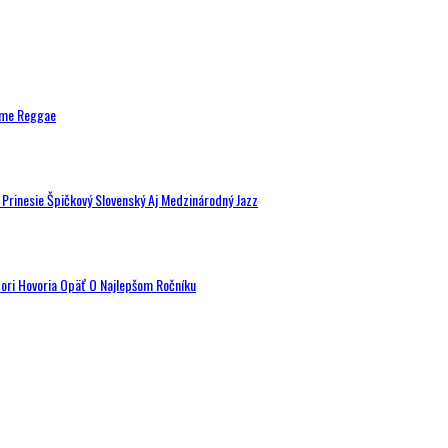
ytme Reggae
a Prinesie Špičkový Slovenský Aj Medzinárodný Jazz
tori Hovoria Opäť O Najlepšom Ročníku