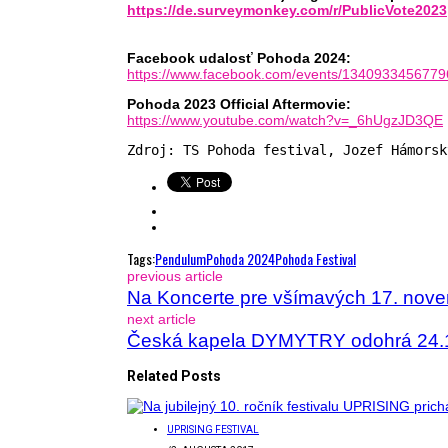
https://de.surveymonkey.com/r/PublicVote2023
Facebook udalosť Pohoda 2024:
https://www.facebook.com/events/134093345677
Pohoda 2023 Official Aftermovie:
https://www.youtube.com/watch?v=_6hUgzJD3QE
Zdroj: TS Pohoda festival, Jozef Hámorsk
Tags:
Pendulum
Pohoda 2024
Pohoda Festival
previous article
Na Koncerte pre všímavých 17. nove
next article
Česká kapela DYMYTRY odohrá 24.1
Related Posts
UPRISING FESTIVAL