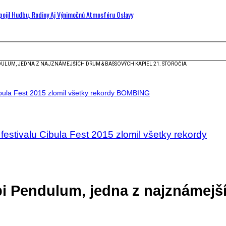
Spojil Hudbu, Rodiny Aj Výnimočnú Atmosféru Oslavy
DULUM, JEDNA Z NAJZNÁMEJŠÍCH DRUM & BASSOVÝCH KAPIEL 21. STOROČIA
stivalu Cibula Fest 2015 zlomil všetky rekordy
i Pendulum, jedna z najznámej