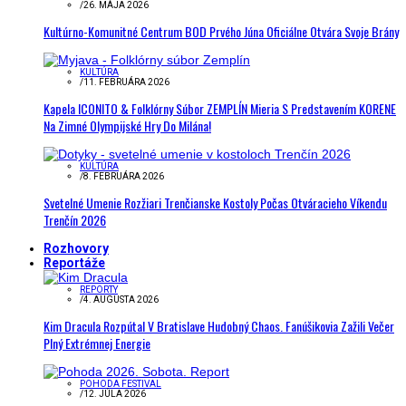
/
26. MÁJA 2026
Kultúrno-Komunitné Centrum BOD Prvého Júna Oficiálne Otvára Svoje Brány
KULTÚRA
/
11. FEBRUÁRA 2026
Kapela ICONITO & Folklórny Súbor ZEMPLÍN Mieria S Predstavením KORENE
Na Zimné Olympijské Hry Do Milána!
KULTÚRA
/
8. FEBRUÁRA 2026
Svetelné Umenie Rozžiari Trenčianske Kostoly Počas Otváracieho Víkendu
Trenčín 2026
Rozhovory
Reportáže
REPORTY
/
4. AUGUSTA 2026
Kim Dracula Rozpútal V Bratislave Hudobný Chaos. Fanúšikovia Zažili Večer
Plný Extrémnej Energie
POHODA FESTIVAL
/
12. JÚLA 2026