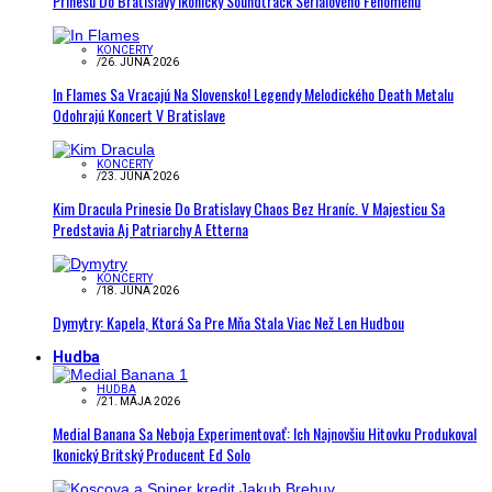
Prinesú Do Bratislavy Ikonický Soundtrack Seriálového Fenoménu
KONCERTY
/
26. JÚNA 2026
In Flames Sa Vracajú Na Slovensko! Legendy Melodického Death Metalu
Odohrajú Koncert V Bratislave
KONCERTY
/
23. JÚNA 2026
Kim Dracula Prinesie Do Bratislavy Chaos Bez Hraníc. V Majesticu Sa
Predstavia Aj Patriarchy A Etterna
KONCERTY
/
18. JÚNA 2026
Dymytry: Kapela, Ktorá Sa Pre Mňa Stala Viac Než Len Hudbou
Hudba
HUDBA
/
21. MÁJA 2026
Medial Banana Sa Neboja Experimentovať: Ich Najnovšiu Hitovku Produkoval
Ikonický Britský Producent Ed Solo