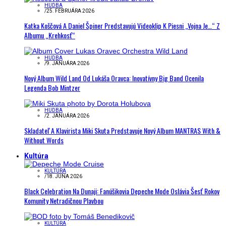
HUDBA
/
25. FEBRUÁRA 2026
Katka Koščová A Daniel Špiner Predstavujú Videoklip K Piesni „Vojna Je…“ Z
Albumu „Krehkosť“
HUDBA
/
9. JANUÁRA 2026
Nový Album Wild Land Od Lukáša Oravca: Inovatívny Big Band Ocenila
Legenda Bob Mintzer
HUDBA
/
2. JANUÁRA 2026
Skladateľ A Klavirista Miki Skuta Predstavuje Nový Album MANTRAS With &
Without Words
Kultúra
KULTÚRA
/
18. JÚNA 2026
Black Celebration Na Dunaji: Fanúšikovia Depeche Mode Oslávia Šesť Rokov
Komunity Netradičnou Plavbou
KULTÚRA