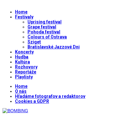
Home
Festivaly
Uprising festival
Grape festival
Pohoda festival
Colours of Ostrava
Sziget
Bratislavské Jazzové Dni
Koncerty
Hudba
Kultúra
Rozhovory
Reportáže
Playlisty
Home
O nás
Hľadáme fotografov a redaktorov
Cookies a GDPR