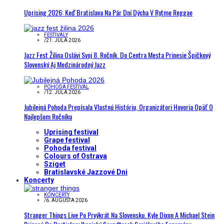
Uprising 2026: Keď Bratislava Na Pár Dní Dýcha V Rytme Reggae
FESTIVALY
/
21. JÚLA 2026
Jazz Fest Žilina Oslávi Svoj 8. Ročník. Do Centra Mesta Prinesie Špičkový
Slovenský Aj Medzinárodný Jazz
POHODA FESTIVAL
/
12. JÚLA 2026
Jubilejná Pohoda Prepísala Vlastnú Históriu, Organizátori Hovoria Opäť O
Najlepšom Ročníku
Uprising festival
Grape festival
Pohoda festival
Colours of Ostrava
Sziget
Bratislavské Jazzové Dni
Koncerty
KONCERTY
/
6. AUGUSTA 2026
Stranger Things Live Po Prvýkrát Na Slovensku. Kyle Dixon A Michael Stein