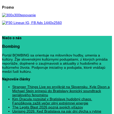
Promo
Niečo o nás
Bombing
Portál BOMBING sa orientuje na milovníkov hudby, umenia a
kultúry. Žije slovenskými kultúrnymi podujatiami, z ktorých prináša
reportáže, doplnené o zaujímavosti a aktuality z hudobného a
kultúrneho života. Podporuje iniciatívy a podujatia, ktoré vnášajú
medzi ľudí kultúru.
Najnovšie články
Stranger Things Live po prvýkrát na Slovensku. Kyle Dixon a
Michael Stein prinesú do Bratislavy ikonický soundtrack
seriálového fenoménu
Kim Dracula rozpútal v Bratislave hudobný chaos.
Fanúšikovia zažili večer plný extrémnej energie
The Legits Blast 2026 pozná svojich víťazov
Uprising 2026: Keď Bratislava na pár dní dýcha v rytme