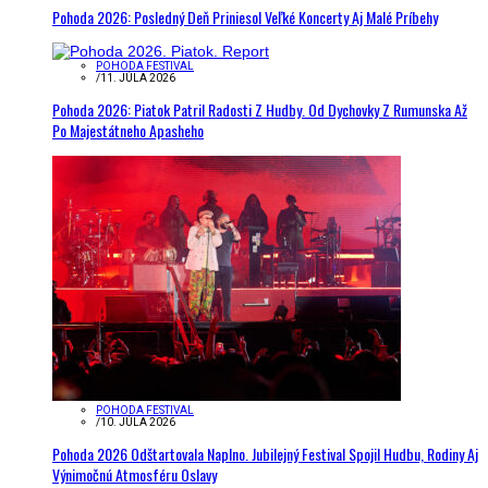
Pohoda 2026: Posledný Deň Priniesol Veľké Koncerty Aj Malé Príbehy
POHODA FESTIVAL
/
11. JÚLA 2026
Pohoda 2026: Piatok Patril Radosti Z Hudby. Od Dychovky Z Rumunska Až
Po Majestátneho Apasheho
POHODA FESTIVAL
/
10. JÚLA 2026
Pohoda 2026 Odštartovala Naplno. Jubilejný Festival Spojil Hudbu, Rodiny Aj
Výnimočnú Atmosféru Oslavy