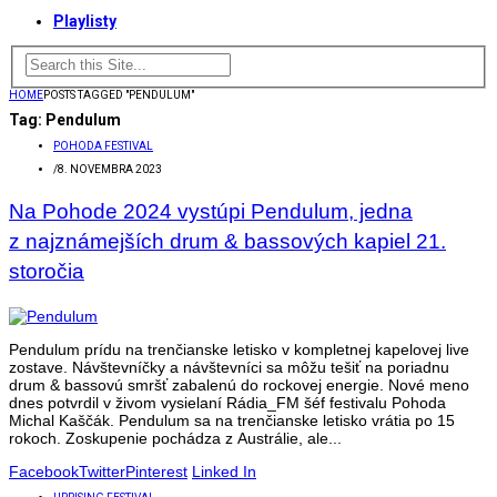
Playlisty
HOME
POSTS TAGGED "PENDULUM"
Tag:
Pendulum
POHODA FESTIVAL
/
8. NOVEMBRA 2023
Na Pohode 2024 vystúpi Pendulum, jedna
z najznámejších drum & bassových kapiel 21.
storočia
Pendulum prídu na trenčianske letisko v kompletnej kapelovej live
zostave. Návštevníčky a návštevníci sa môžu tešiť na poriadnu
drum & bassovú smršť zabalenú do rockovej energie. Nové meno
dnes potvrdil v živom vysielaní Rádia_FM šéf festivalu Pohoda
Michal Kaščák. Pendulum sa na trenčianske letisko vrátia po 15
rokoch. Zoskupenie pochádza z Austrálie, ale...
Facebook
Twitter
Pinterest
Linked In