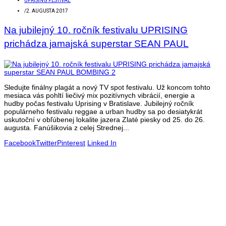
UPRISING FESTIVAL
/
2. AUGUSTA 2017
Na jubilejný 10. ročník festivalu UPRISING
prichádza jamajská superstar SEAN PAUL
Sledujte finálny plagát a nový TV spot festivalu. Už koncom tohto
mesiaca vás pohltí liečivý mix pozitívnych vibrácií, energie a
hudby počas festivalu Uprising v Bratislave. Jubilejný ročník
populárneho festivalu reggae a urban hudby sa po desiatykrát
uskutoční v obľúbenej lokalite jazera Zlaté piesky od 25. do 26.
augusta. Fanúšikovia z celej Strednej...
Facebook
Twitter
Pinterest
Linked In