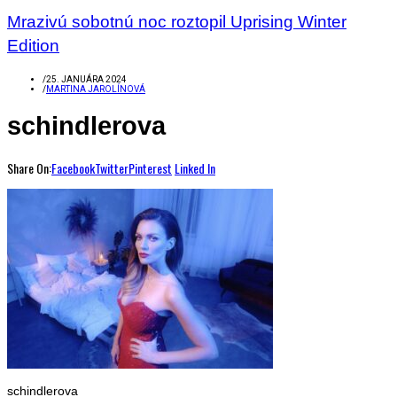
Mrazivú sobotnú noc roztopil Uprising Winter
Edition
/
25. JANUÁRA 2024
/
MARTINA JAROLÍNOVÁ
schindlerova
Share On:
Facebook
Twitter
Pinterest
Linked In
schindlerova