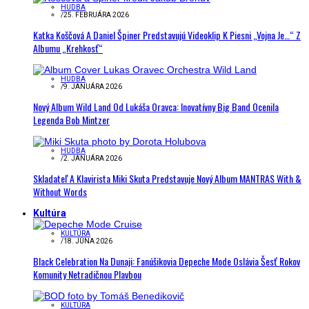
HUDBA
/
25. FEBRUÁRA 2026
Katka Koščová A Daniel Špiner Predstavujú Videoklip K Piesni „Vojna Je…“ Z
Albumu „Krehkosť“
HUDBA
/
9. JANUÁRA 2026
Nový Album Wild Land Od Lukáša Oravca: Inovatívny Big Band Ocenila
Legenda Bob Mintzer
HUDBA
/
2. JANUÁRA 2026
Skladateľ A Klavirista Miki Skuta Predstavuje Nový Album MANTRAS With &
Without Words
Kultúra
KULTÚRA
/
18. JÚNA 2026
Black Celebration Na Dunaji: Fanúšikovia Depeche Mode Oslávia Šesť Rokov
Komunity Netradičnou Plavbou
KULTÚRA