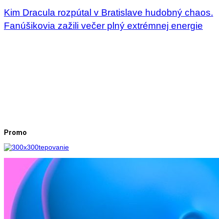
Kim Dracula rozpútal v Bratislave hudobný chaos.
Fanúšikovia zažili večer plný extrémnej energie
Promo