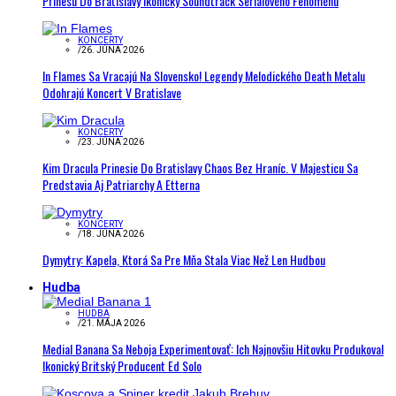
Prinesú Do Bratislavy Ikonický Soundtrack Seriálového Fenoménu
KONCERTY
/
26. JÚNA 2026
In Flames Sa Vracajú Na Slovensko! Legendy Melodického Death Metalu
Odohrajú Koncert V Bratislave
KONCERTY
/
23. JÚNA 2026
Kim Dracula Prinesie Do Bratislavy Chaos Bez Hraníc. V Majesticu Sa
Predstavia Aj Patriarchy A Etterna
KONCERTY
/
18. JÚNA 2026
Dymytry: Kapela, Ktorá Sa Pre Mňa Stala Viac Než Len Hudbou
Hudba
HUDBA
/
21. MÁJA 2026
Medial Banana Sa Neboja Experimentovať: Ich Najnovšiu Hitovku Produkoval
Ikonický Britský Producent Ed Solo