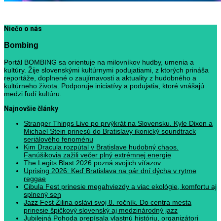
Niečo o nás
Bombing
Portál BOMBING sa orientuje na milovníkov hudby, umenia a
kultúry. Žije slovenskými kultúrnymi podujatiami, z ktorých prináša
reportáže, doplnené o zaujímavosti a aktuality z hudobného a
kultúrneho života. Podporuje iniciatívy a podujatia, ktoré vnášajú
medzi ľudí kultúru.
Najnovšie články
Stranger Things Live po prvýkrát na Slovensku. Kyle Dixon a
Michael Stein prinesú do Bratislavy ikonický soundtrack
seriálového fenoménu
Kim Dracula rozpútal v Bratislave hudobný chaos.
Fanúšikovia zažili večer plný extrémnej energie
The Legits Blast 2026 pozná svojich víťazov
Uprising 2026: Keď Bratislava na pár dní dýcha v rytme
reggae
Cibula Fest prinesie megahviezdy a viac ekológie, komfortu aj
splnený sen
Jazz Fest Žilina oslávi svoj 8. ročník. Do centra mesta
prinesie špičkový slovenský aj medzinárodný jazz
Jubilejná Pohoda prepísala vlastnú históriu, organizátori