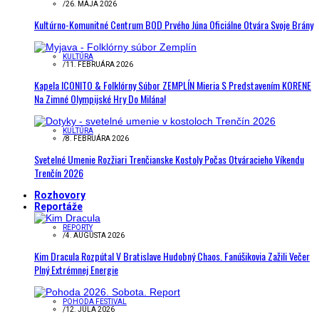
/
26. MÁJA 2026
Kultúrno-Komunitné Centrum BOD Prvého Júna Oficiálne Otvára Svoje Brány
KULTÚRA
/
11. FEBRUÁRA 2026
Kapela ICONITO & Folklórny Súbor ZEMPLÍN Mieria S Predstavením KORENE
Na Zimné Olympijské Hry Do Milána!
KULTÚRA
/
8. FEBRUÁRA 2026
Svetelné Umenie Rozžiari Trenčianske Kostoly Počas Otváracieho Víkendu
Trenčín 2026
Rozhovory
Reportáže
REPORTY
/
4. AUGUSTA 2026
Kim Dracula Rozpútal V Bratislave Hudobný Chaos. Fanúšikovia Zažili Večer
Plný Extrémnej Energie
POHODA FESTIVAL
/
12. JÚLA 2026