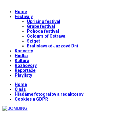
Home
Festivaly
Uprising festival
Grape festival
Pohoda festival
Colours of Ostrava
Sziget
Bratislavské Jazzové Dni
Koncerty
Hudba
Kultúra
Rozhovory
Reportáže
Playlisty
Home
O nás
Hľadáme fotografov a redaktorov
Cookies a GDPR