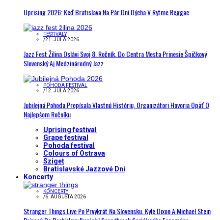
Uprising 2026: Keď Bratislava Na Pár Dní Dýcha V Rytme Reggae
FESTIVALY
/
21. JÚLA 2026
Jazz Fest Žilina Oslávi Svoj 8. Ročník. Do Centra Mesta Prinesie Špičkový
Slovenský Aj Medzinárodný Jazz
POHODA FESTIVAL
/
12. JÚLA 2026
Jubilejná Pohoda Prepísala Vlastnú Históriu, Organizátori Hovoria Opäť O
Najlepšom Ročníku
Uprising festival
Grape festival
Pohoda festival
Colours of Ostrava
Sziget
Bratislavské Jazzové Dni
Koncerty
KONCERTY
/
6. AUGUSTA 2026
Stranger Things Live Po Prvýkrát Na Slovensku. Kyle Dixon A Michael Stein