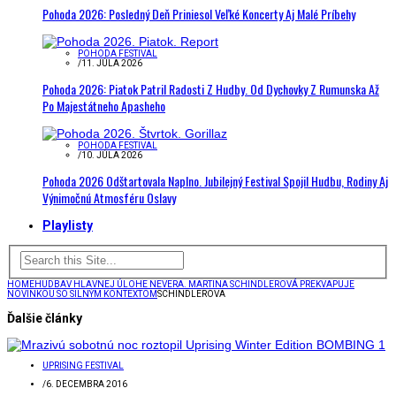
Pohoda 2026: Posledný Deň Priniesol Veľké Koncerty Aj Malé Príbehy
POHODA FESTIVAL
/
11. JÚLA 2026
Pohoda 2026: Piatok Patril Radosti Z Hudby. Od Dychovky Z Rumunska Až
Po Majestátneho Apasheho
POHODA FESTIVAL
/
10. JÚLA 2026
Pohoda 2026 Odštartovala Naplno. Jubilejný Festival Spojil Hudbu, Rodiny Aj
Výnimočnú Atmosféru Oslavy
Playlisty
HOME
HUDBA
V HLAVNEJ ÚLOHE NEVERA. MARTINA SCHINDLEROVÁ PREKVAPUJE
NOVINKOU SO SILNÝM KONTEXTOM
SCHINDLEROVA
Ďalšie články
UPRISING FESTIVAL
/
6. DECEMBRA 2016