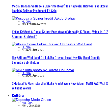
Medial Banana Sa Neboja Experimentovať: Ich Najnovšiu Hitovku Produkoval
Ikonický Britský Producent Ed Solo
HUDBA
/
25. FEBRUÁRA 2026
Katka Koščová A Daniel Špiner Predstavujú Videoklip K Piesni „Vojna Je…“ Z
Albumu „Krehkosť“
HUDBA
/
9. JANUÁRA 2026
Nový Album Wild Land Od Lukáša Oravca: Inovatívny Big Band Ocenila
Legenda Bob Mintzer
HUDBA
/
2. JANUÁRA 2026
Skladateľ A Klavirista Miki Skuta Predstavuje Nový Album MANTRAS With &
Without Words
Kultúra
KULTÚRA
/
18. JÚNA 2026