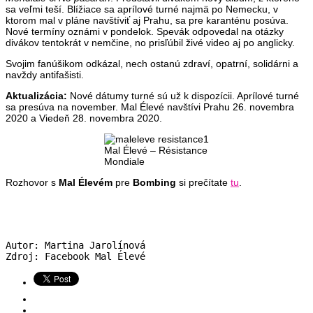
sa veľmi teší. Blížiace sa aprílové turné najmä po Nemecku, v
ktorom mal v pláne navštíviť aj Prahu, sa pre karanténu posúva.
Nové termíny oznámi v pondelok. Spevák odpovedal na otázky
divákov tentokrát v nemčine, no prisľúbil živé video aj po anglicky.
Svojim fanúšikom odkázal, nech ostanú zdraví, opatrní, solidárni a
navždy antifašisti.
Aktualizácia:
Nové dátumy turné sú už k dispozícii. Aprílové turné
sa presúva na november. Mal Élevé navštívi Prahu 26. novembra
2020 a Viedeň 28. novembra 2020.
Mal Élevé – Résistance
Mondiale
Rozhovor s
Mal Élevém
pre
Bombing
si prečítate
tu
.
Autor: Martina Jarolínová

Zdroj: Facebook Mal Élevé