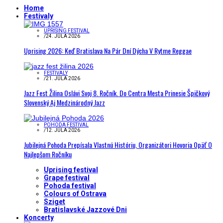
Home
Festivaly
UPRISING FESTIVAL
/
24. JÚLA 2026
Uprising 2026: Keď Bratislava Na Pár Dní Dýcha V Rytme Reggae
FESTIVALY
/
21. JÚLA 2026
Jazz Fest Žilina Oslávi Svoj 8. Ročník. Do Centra Mesta Prinesie Špičkový
Slovenský Aj Medzinárodný Jazz
POHODA FESTIVAL
/
12. JÚLA 2026
Jubilejná Pohoda Prepísala Vlastnú Históriu, Organizátori Hovoria Opäť O
Najlepšom Ročníku
Uprising festival
Grape festival
Pohoda festival
Colours of Ostrava
Sziget
Bratislavské Jazzové Dni
Koncerty