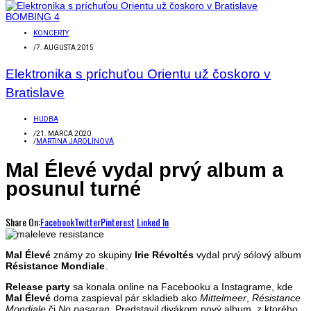
KONCERTY
/
7. AUGUSTA 2015
Elektronika s príchuťou Orientu už čoskoro v
Bratislave
HUDBA
/
21. MARCA 2020
/
MARTINA JAROLÍNOVÁ
Mal Élevé vydal prvý album a
posunul turné
Share On:
Facebook
Twitter
Pinterest
Linked In
Mal Élevé
známy zo skupiny
Irie Révoltés
vydal prvý sólový album
Résistance Mondiale
.
Release party
sa konala online na Facebooku a Instagrame, kde
Mal Élevé
doma zaspieval pár skladieb ako
Mittelmeer
,
Résistance
Mondiale
či
No pasaran
. Predstavil divákom nový album, z ktorého