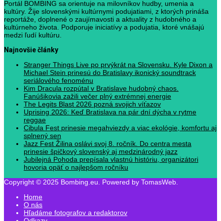
Portál BOMBING sa orientuje na milovníkov hudby, umenia a
kultúry. Žije slovenskými kultúrnymi podujatiami, z ktorých prináša
reportáže, doplnené o zaujímavosti a aktuality z hudobného a
kultúrneho života. Podporuje iniciatívy a podujatia, ktoré vnášajú
medzi ľudí kultúru.
Najnovšie články
Stranger Things Live po prvýkrát na Slovensku. Kyle Dixon a
Michael Stein prinesú do Bratislavy ikonický soundtrack
seriálového fenoménu
Kim Dracula rozpútal v Bratislave hudobný chaos.
Fanúšikovia zažili večer plný extrémnej energie
The Legits Blast 2026 pozná svojich víťazov
Uprising 2026: Keď Bratislava na pár dní dýcha v rytme
reggae
Cibula Fest prinesie megahviezdy a viac ekológie, komfortu aj
splnený sen
Jazz Fest Žilina oslávi svoj 8. ročník. Do centra mesta
prinesie špičkový slovenský aj medzinárodný jazz
Jubilejná Pohoda prepísala vlastnú históriu, organizátori
hovoria opäť o najlepšom ročníku
Copyright © 2025 Bombing.eu. Powered by TomasWeb.
Home
O nás
Hľadáme fotografov a redaktorov
Odkazy