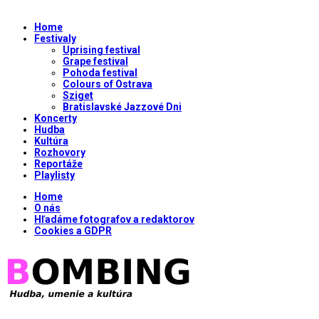
Home
Festivaly
Uprising festival
Grape festival
Pohoda festival
Colours of Ostrava
Sziget
Bratislavské Jazzové Dni
Koncerty
Hudba
Kultúra
Rozhovory
Reportáže
Playlisty
Home
O nás
Hľadáme fotografov a redaktorov
Cookies a GDPR