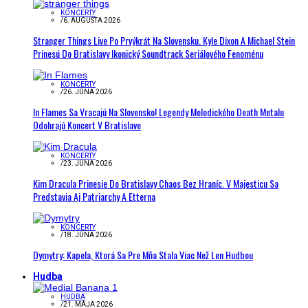
KONCERTY
/
6. AUGUSTA 2026
Stranger Things Live Po Prvýkrát Na Slovensku. Kyle Dixon A Michael Stein
Prinesú Do Bratislavy Ikonický Soundtrack Seriálového Fenoménu
KONCERTY
/
26. JÚNA 2026
In Flames Sa Vracajú Na Slovensko! Legendy Melodického Death Metalu
Odohrajú Koncert V Bratislave
KONCERTY
/
23. JÚNA 2026
Kim Dracula Prinesie Do Bratislavy Chaos Bez Hraníc. V Majesticu Sa
Predstavia Aj Patriarchy A Etterna
KONCERTY
/
18. JÚNA 2026
Dymytry: Kapela, Ktorá Sa Pre Mňa Stala Viac Než Len Hudbou
Hudba
HUDBA
/
21. MÁJA 2026