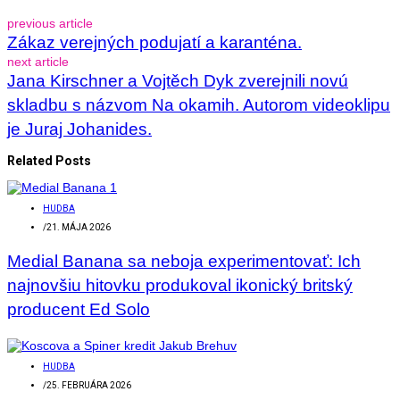
previous article
Zákaz verejných podujatí a karanténa.
next article
Jana Kirschner a Vojtěch Dyk zverejnili novú
skladbu s názvom Na okamih. Autorom videoklipu
je Juraj Johanides.
Related Posts
HUDBA
/
21. MÁJA 2026
Medial Banana sa neboja experimentovať: Ich
najnovšiu hitovku produkoval ikonický britský
producent Ed Solo
HUDBA
/
25. FEBRUÁRA 2026