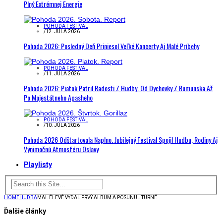
Plný Extrémnej Energie
POHODA FESTIVAL
/
12. JÚLA 2026
Pohoda 2026: Posledný Deň Priniesol Veľké Koncerty Aj Malé Príbehy
POHODA FESTIVAL
/
11. JÚLA 2026
Pohoda 2026: Piatok Patril Radosti Z Hudby. Od Dychovky Z Rumunska Až
Po Majestátneho Apasheho
POHODA FESTIVAL
/
10. JÚLA 2026
Pohoda 2026 Odštartovala Naplno. Jubilejný Festival Spojil Hudbu, Rodiny Aj
Výnimočnú Atmosféru Oslavy
Playlisty
HOME
HUDBA
MAL ÉLEVÉ VYDAL PRVÝ ALBUM A POSUNUL TURNÉ
Ďalšie články