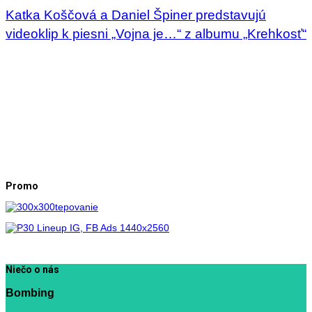
Katka Koščová a Daniel Špiner predstavujú
videoklip k piesni „Vojna je…“ z albumu „Krehkosť“
Promo
Niečo o nás
Bombing