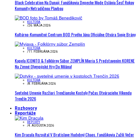
Black Celebration Na Dunaji: Fanúšikovia Depeche Mode Oslávia Šesť Rokov
Komunity Netradičnou Plavbou
KULTÚRA
/
26. MÁJA 2026
Kultúrno-Komunitné Centrum BOD Prvého Júna Oficiálne Otvára Svoje Brány
KULTÚRA
/
11. FEBRUÁRA 2026
Kapela ICONITO & Folklórny Súbor ZEMPLÍN Mieria S Predstavením KORENE
Na Zimné Olympijské Hry Do Milána!
KULTÚRA
/
8. FEBRUÁRA 2026
Svetelné Umenie Rozžiari Trenčianske Kostoly Počas Otváracieho Víkendu
Trenčín 2026
Rozhovory
Reportáže
REPORTY
/
4. AUGUSTA 2026
Kim Dracula Rozpútal V Bratislave Hudobný Chaos. Fanúšikovia Zažili Večer