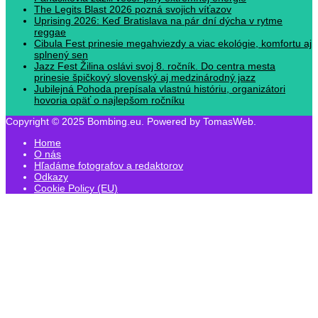
The Legits Blast 2026 pozná svojich víťazov
Uprising 2026: Keď Bratislava na pár dní dýcha v rytme
reggae
Cibula Fest prinesie megahviezdy a viac ekológie, komfortu aj
splnený sen
Jazz Fest Žilina oslávi svoj 8. ročník. Do centra mesta
prinesie špičkový slovenský aj medzinárodný jazz
Jubilejná Pohoda prepísala vlastnú históriu, organizátori
hovoria opäť o najlepšom ročníku
Copyright © 2025 Bombing.eu. Powered by TomasWeb.
Home
O nás
Hľadáme fotografov a redaktorov
Odkazy
Cookie Policy (EU)