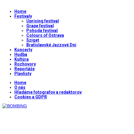
Home
Festivaly
Uprising festival
Grape festival
Pohoda festival
Colours of Ostrava
Sziget
Bratislavské Jazzové Dni
Koncerty
Hudba
Kultúra
Rozhovory
Reportáže
Playlisty
Home
O nás
Hľadáme fotografov a redaktorov
Cookies a GDPR