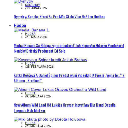
KONCERTY
/
18. JÚNA 2026
Dymytry: Kapela, Ktorá Sa Pre Mňa Stala Viac Než Len Hudbou
Hudba
HUDBA
/
21. MÁJA 2026
Medial Banana Sa Neboja Experimentovať: Ich Najnovšiu Hitovku Produkoval
Ikonický Britský Producent Ed Solo
HUDBA
/
25. FEBRUÁRA 2026
Katka Koščová A Daniel Špiner Predstavujú Videoklip K Piesni „Vojna Je…“ Z
Albumu „Krehkosť“
HUDBA
/
9. JANUÁRA 2026
Nový Album Wild Land Od Lukáša Oravca: Inovatívny Big Band Ocenila
Legenda Bob Mintzer
HUDBA
/
2. JANUÁRA 2026