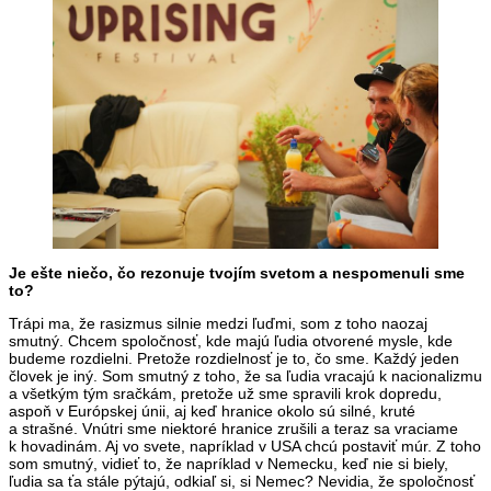
Je ešte niečo, čo rezonuje tvojím svetom a nespomenuli sme
to?
Trápi ma, že rasizmus silnie medzi ľuďmi, som z toho naozaj
smutný. Chcem spoločnosť, kde majú ľudia otvorené mysle, kde
budeme rozdielni. Pretože rozdielnosť je to, čo sme. Každý jeden
človek je iný. Som smutný z toho, že sa ľudia vracajú k nacionalizmu
a všetkým tým sračkám, pretože už sme spravili krok dopredu,
aspoň v Európskej únii, aj keď hranice okolo sú silné, kruté
a strašné. Vnútri sme niektoré hranice zrušili a teraz sa vraciame
k hovadinám. Aj vo svete, napríklad v USA chcú postaviť múr. Z toho
som smutný, vidieť to, že napríklad v Nemecku, keď nie si biely,
ľudia sa ťa stále pýtajú, odkiaľ si, si Nemec? Nevidia, že spoločnosť