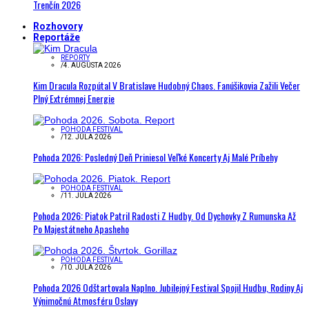
Trenčín 2026
Rozhovory
Reportáže
REPORTY
/
4. AUGUSTA 2026
Kim Dracula Rozpútal V Bratislave Hudobný Chaos. Fanúšikovia Zažili Večer
Plný Extrémnej Energie
POHODA FESTIVAL
/
12. JÚLA 2026
Pohoda 2026: Posledný Deň Priniesol Veľké Koncerty Aj Malé Príbehy
POHODA FESTIVAL
/
11. JÚLA 2026
Pohoda 2026: Piatok Patril Radosti Z Hudby. Od Dychovky Z Rumunska Až
Po Majestátneho Apasheho
POHODA FESTIVAL
/
10. JÚLA 2026
Pohoda 2026 Odštartovala Naplno. Jubilejný Festival Spojil Hudbu, Rodiny Aj
Výnimočnú Atmosféru Oslavy