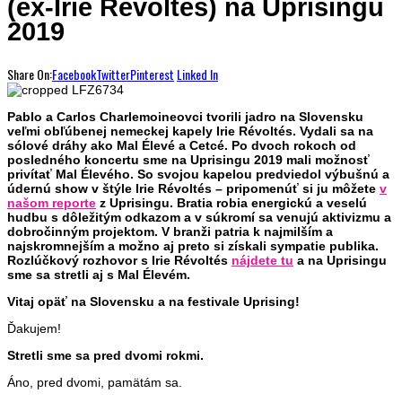
(ex-Irie Révoltés) na Uprisingu
2019
Share On:
Facebook
Twitter
Pinterest
Linked In
Pablo a Carlos Charlemoineovci tvorili jadro na Slovensku
veľmi obľúbenej nemeckej kapely Irie Révoltés. Vydali sa na
sólové dráhy ako Mal Élevé a Cetcé. Po dvoch rokoch od
posledného koncertu sme na Uprisingu 2019 mali možnosť
privítať Mal Élevého. So svojou kapelou predviedol výbušnú a
údernú show v štýle Irie Révoltés – pripomenúť si ju môžete
v
našom reporte
z Uprisingu. Bratia robia energickú a veselú
hudbu s dôležitým odkazom a v súkromí sa venujú aktivizmu a
dobročinným projektom. V branži patria k najmilším a
najskromnejším a možno aj preto si získali sympatie publika.
Rozlúčkový rozhovor s Irie Révoltés
nájdete tu
a na Uprisingu
sme sa stretli aj s Mal Élevém.
Vitaj opäť na Slovensku a na festivale Uprising!
Ďakujem!
Stretli sme sa pred dvomi rokmi.
Áno, pred dvomi, pamätám sa.