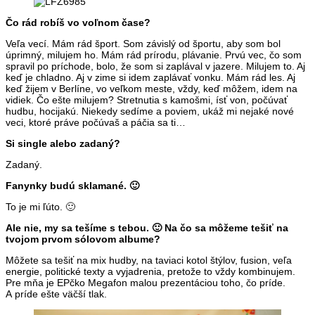
Čo rád robíš vo voľnom čase?
Veľa vecí. Mám rád šport. Som závislý od športu, aby som bol
úprimný, milujem ho. Mám rád prírodu, plávanie. Prvú vec, čo som
spravil po príchode, bolo, že som si zaplával v jazere. Milujem to. Aj
keď je chladno. Aj v zime si idem zaplávať vonku. Mám rád les. Aj
keď žijem v Berlíne, vo veľkom meste, vždy, keď môžem, idem na
vidiek. Čo ešte milujem? Stretnutia s kamošmi, ísť von, počúvať
hudbu, hocijakú. Niekedy sedíme a poviem, ukáž mi nejaké nové
veci, ktoré práve počúvaš a páčia sa ti…
Si single alebo zadaný?
Zadaný.
Fanynky budú sklamané. 🙂
To je mi ľúto. 🙂
Ale nie, my sa tešíme s tebou. 🙂 Na čo sa môžeme tešiť na
tvojom prvom sólovom albume?
Môžete sa tešiť na mix hudby, na taviaci kotol štýlov, fusion, veľa
energie, politické texty a vyjadrenia, pretože to vždy kombinujem.
Pre mňa je EPčko Megafon malou prezentáciou toho, čo príde.
A príde ešte väčší tlak.