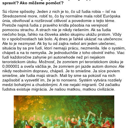
spraviť? Ako môžeme pomôcť?
Sú rôzne spôsoby. Jeden z nich je to, čo už ľudia robia – ísť na
Stredozemné more, robiť to, čo by normálne mala robiť Európska
únia, obviňovať a rozširovať citlivosť a povedomie o tejto téme.
Pretože najmä ľudia z pravého krídla pôsobia na verejnosť
pomocou strachu. A strach nie je nikdy riešením. Ak sa ľudia
niečoho boja, ľahko na človeka alebo skupinu ukážu prstom. Vždy
to v spoločnostiach tak bolo. Aj dnes je ľahké ukázať na utečencov.
Ale to je nezmysel. Ak by tu od zajtra nebol ani jeden utečenec,
situácia by sa pre ľudí, ktorí nemajú prácu, nezmenila. Ide o systém,
chápeš a na to nemyslia. Je jednoduchšie z toho obviniť iného. Viac
ľudí každoročne zahynie pri autonehode než pri nejakom
teroristickom útoku. Možnosť, že zomriem pri teroristickom útoku je
0,000001 a oveľa väčšia je, že zomriem pri jazde autom domov. Ale
nikdy neobviním dopravu, chápeš. Je to smiešne. Ja síce poviem
smiešne, ale ľudia majú strach. Mali by sme sa pokúsiť na nich
zapôsobiť a vysvetliť im, že je to nonsens. Systém vytvára rozdiely
medzi bohatými a chudobnými. A nie nejakí migranti. Od začiatku
ľudstva existuje migrácia. Je našou matkou, matkou civilizácie.