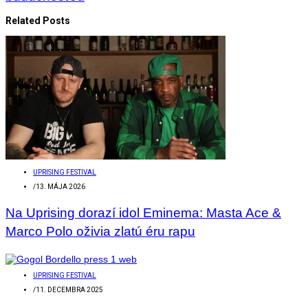
Related Posts
UPRISING FESTIVAL
/
13. MÁJA 2026
Na Uprising dorazí idol Eminema: Masta Ace &
Marco Polo oživia zlatú éru rapu
UPRISING FESTIVAL
/
11. DECEMBRA 2025