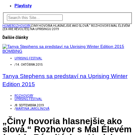
Playlisty
HOME
ROZHOVORY
„ČINY HOVORIA HLASNEJŠIE AKO SLOVÁ.“ ROZHOVOR S MAL ÉLEVÉM
(EX-IRIE RÉVOLTÉS) NA UPRISINGU 2019
Ďalšie články
UPRISING FESTIVAL
/
14. OKTÓBRA 2015
Tanya Stephens sa predstaví na Uprising Winter
Edition 2015
ROZHOVORY
UPRISING FESTIVAL
/
8. SEPTEMBRA 2019
/
MARTINA JAROLÍNOVÁ
„Činy hovoria hlasnejšie ako
slová.“ Rozhovor s Mal Élevém