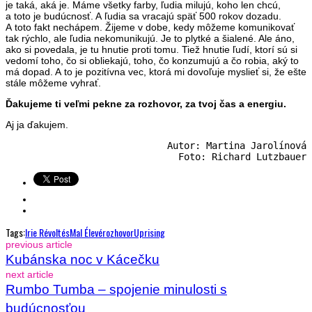
je taká, aká je. Máme všetky farby, ľudia milujú, koho len chcú,
a toto je budúcnosť. A ľudia sa vracajú späť 500 rokov dozadu.
A toto fakt nechápem. Žijeme v dobe, kedy môžeme komunikovať
tak rýchlo, ale ľudia nekomunikujú. Je to plytké a šialené. Ale áno,
ako si povedala, je tu hnutie proti tomu. Tiež hnutie ľudí, ktorí sú si
vedomí toho, čo si obliekajú, toho, čo konzumujú a čo robia, aký to
má dopad. A to je pozitívna vec, ktorá mi dovoľuje myslieť si, že ešte
stále môžeme vyhrať.
Ďakujeme ti veľmi pekne za rozhovor, za tvoj čas a energiu.
Aj ja ďakujem.
Autor: Martina Jarolínová

Foto: Richard Lutzbauer
Tags:
Irie Révoltés
Mal Élevé
Rozhovor
Uprising
previous article
Kubánska noc v Kácečku
next article
Rumbo Tumba – spojenie minulosti s
budúcnosťou