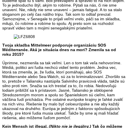
budeme spať tu s vami. Boli prekvapení a spravilo to na nich dojem.
To je jednoducho štýl, akým to robíme. Pýtali sa nás, či nie sme
unavení. Nie, nikdy nie sme unavení – jamais fatigué. A to sa stalo
sloganom po celý čas nášho tripu. Tak som to odtiaľ prevzal.
Samozrejme, v Senegale to prijali veľmi vrelo, páči sa im skladba,
milujú, čo robíme a robíme to spolu. Aj preto som sa rozhodol
spraviť video tam s mojimi senegalskými priateľmi.
Tvoja skladba Mittelmeer podporuje organizáciu SOS
Méditerranée. Aká je situácia dnes na mori? Zmenila sa od
roku 2015?
Úprimne, nezmenila sa tak veľmi. Len o tom tak veľa nehovoríme.
Médiá, politici ani ľudia nechcú vidieť tento problém. Jedna vec,
ktorá sa zmenila, je, že ľudia, ktorí pomáhajú, ako SOS
Méditerranée alebo Sea-Watch, sú za to kriminalizovaní. Zhoršilo sa
to, pretože v Taliansku nastúpila Salviniho pravicová vláda, takže sú
silno proti nim. Snažia sa ich trestať za to, čo robia. Nedovoľujú
lodiam priblížiť sa k prístavom. Jasné, Taliansko je obklopené
Stredozemným morom a spolu so Španielskom sú cieľmi, kam
väčšina ľudí prichádza. Pre ostatné európske krajiny je ľahké zvaliť
na nich vinu. Riešenie by malo byť celoeurópske a nie aby každý
ukazoval na druhého. Európa je jedným z faktorov spôsobujúcich
škody, pre ktoré ľudia musia utekať. Takže by sme aj mali hľadať
riešenia, ako môžeme ľuďom pomôcť.
Kein Mensch ist illegal.
(Nikto nie je ilegálny.)
Tak čo môžeme