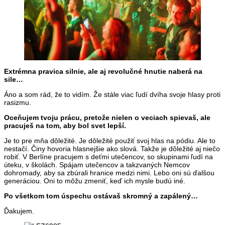
Extrémna pravica silnie, ale aj revolučné hnutie naberá na
sile…
Áno a som rád, že to vidím. Že stále viac ľudí dvíha svoje hlasy proti
rasizmu.
Oceňujem tvoju prácu, pretože nielen o veciach spievaš, ale
pracuješ na tom, aby bol svet lepší.
Je to pre mňa dôležité. Je dôležité použiť svoj hlas na pódiu. Ale to
nestačí. Činy hovoria hlasnejšie ako slová. Takže je dôležité aj niečo
robiť. V Berlíne pracujem s deťmi utečencov, so skupinami ľudí na
úteku, v školách. Spájam utečencov a takzvaných Nemcov
dohromady, aby sa zbúrali hranice medzi nimi. Lebo oni sú ďalšou
generáciou. Oni to môžu zmeniť, keď ich mysle budú iné.
Po všetkom tom úspechu ostávaš skromný a zapálený…
Ďakujem.