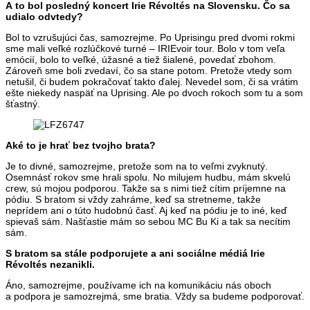
A to bol posledný koncert Irie Révoltés na Slovensku. Čo sa
udialo odvtedy?
Bol to vzrušujúci čas, samozrejme. Po Uprisingu pred dvomi rokmi
sme mali veľké rozlúčkové turné – IRIEvoir tour. Bolo v tom veľa
emócií, bolo to veľké, úžasné a tiež šialené, povedať zbohom.
Zároveň sme boli zvedaví, čo sa stane potom. Pretože vtedy som
netušil, či budem pokračovať takto ďalej. Nevedel som, či sa vrátim
ešte niekedy naspäť na Uprising. Ale po dvoch rokoch som tu a som
šťastný.
Aké to je hrať bez tvojho brata?
Je to divné, samozrejme, pretože som na to veľmi zvyknutý.
Osemnásť rokov sme hrali spolu. No milujem hudbu, mám skvelú
crew, sú mojou podporou. Takže sa s nimi tiež cítim príjemne na
pódiu. S bratom si vždy zahráme, keď sa stretneme, takže
neprídem ani o túto hudobnú časť. Aj keď na pódiu je to iné, keď
spievaš sám. Našťastie mám so sebou MC Bu Ki a tak sa necítim
sám.
S bratom sa stále podporujete a ani sociálne médiá Irie
Révoltés nezanikli.
Áno, samozrejme, používame ich na komunikáciu nás oboch
a podpora je samozrejmá, sme bratia. Vždy sa budeme podporovať.