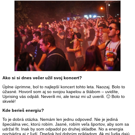
Ako si si dnes večer užil svoj koncert?
Úplne úprimne, bol to najlepší koncert tohto leta. Naozaj. Bolo to
úžasné. Hovoril som aj so svojou kapelou a štábom – uvidíte,
Uprising vás odpáli. Neverili mi, ale teraz mi už uverili. 🙂 Bolo to
skvelé!
Kde berieš energiu?
To je dobrá otázka. Nemám len jednu odpoveď. Nie je jediná
špeciálna vec, ktorú robím. Jasné, robím veľa športov, aby som sa
udržal fit. Inak by som odpadol po druhej skladbe. No a energia
pochádza aj z ľudí. Dnešok bol dobrým príkladom. Ak mi ľudia dajú