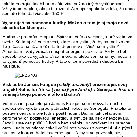
takúto energiu, tak blbnem ešte viac než na iných vystúpeniach.
Vždy idem naplno, ale je to rozdiel. Aj moja kapela to videla, že dnes
som do toho dal viac ako 150 %.
Vyjadruješ sa pomocou hudby. Možno o tom je aj tvoja nová
skladba La Musique.
Hudba je pre mňa terapiou. Spievam veľa o veciach, ktoré vidím vo
svete. Sú to aj zlé veci a veci, ktoré si myslím, že by sa mali zmeniť.
To je často nanič a môže ťa to deprimovať. Vieš, čo myslím?
A hudba mi vždy vracala naspäť energiu a pozitivitu. Vždy to bol
spôsob, ako sa vyjadriť. Či sa hnevám, alebo som smutný, môžem
to vyjadriť pomocou hudby. A toto chcem povedať skladbou La
Musique.
V skladbe Jamais Fatigué
(nikdy unavený)
prezentuješ svoj
projekt Rollis für Afrika
(vozíčky pre Afriku)
v Senegale. Ako oni
vnímajú tvoju pomoc a túto skladbu?
Veľmi sa im páči. Slogan Jamais Fatigué som prevzal z nášho
spoločného výletu spred pätnástich rokov po Senegale. Priatelia tu
postavili centrum pre ľudí s postihnutím. Dali mi tak veľa, som
ohromený ich pozitivitou, energiou a tým, že sa nikdy nevzdávajú.
Jazdili sme cez púšť 15 hodín bez spánku, s vozíčkami na streche
auta. Ľudia na mieste čakali veľkú neziskovku s autami 4×4 a pýtali
sa nás, v ktorom hoteli budeme spať. A my sme povedali, nie,