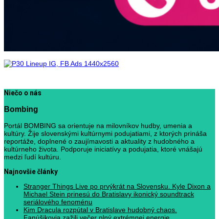
Niečo o nás
Bombing
Portál BOMBING sa orientuje na milovníkov hudby, umenia a
kultúry. Žije slovenskými kultúrnymi podujatiami, z ktorých prináša
reportáže, doplnené o zaujímavosti a aktuality z hudobného a
kultúrneho života. Podporuje iniciatívy a podujatia, ktoré vnášajú
medzi ľudí kultúru.
Najnovšie články
Stranger Things Live po prvýkrát na Slovensku. Kyle Dixon a
Michael Stein prinesú do Bratislavy ikonický soundtrack
seriálového fenoménu
Kim Dracula rozpútal v Bratislave hudobný chaos.
Fanúšikovia zažili večer plný extrémnej energie