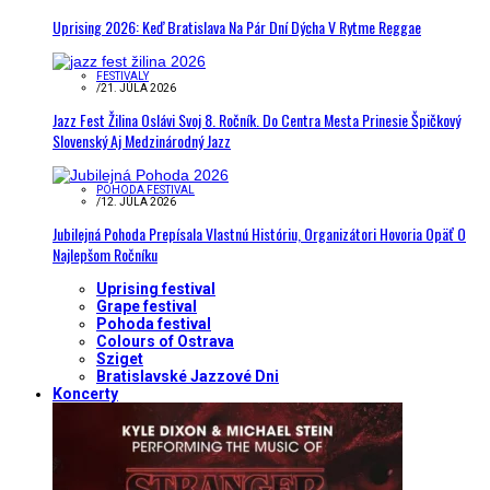
Uprising 2026: Keď Bratislava Na Pár Dní Dýcha V Rytme Reggae
FESTIVALY
/
21. JÚLA 2026
Jazz Fest Žilina Oslávi Svoj 8. Ročník. Do Centra Mesta Prinesie Špičkový
Slovenský Aj Medzinárodný Jazz
POHODA FESTIVAL
/
12. JÚLA 2026
Jubilejná Pohoda Prepísala Vlastnú Históriu, Organizátori Hovoria Opäť O
Najlepšom Ročníku
Uprising festival
Grape festival
Pohoda festival
Colours of Ostrava
Sziget
Bratislavské Jazzové Dni
Koncerty