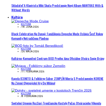
Skladateľ A Klavirista Miki Skuta Predstavuje Nový Album MANTRAS With &
Without Words
Kultúra
KULTÚRA
/
18. JÚNA 2026
Black Celebration Na Dunaji: Fanúšikovia Depeche Mode Oslávia Šesť Rokov
Komunity Netradičnou Plavbou
KULTÚRA
/
26. MÁJA 2026
Kultúrno-Komunitné Centrum BOD Prvého Júna Oficiálne Otvára Svoje Brány
KULTÚRA
/
11. FEBRUÁRA 2026
Kapela ICONITO & Folklórny Súbor ZEMPLÍN Mieria S Predstavením KORENE
Na Zimné Olympijské Hry Do Milána!
KULTÚRA
/
8. FEBRUÁRA 2026
Svetelné Umenie Rozžiari Trenčianske Kostoly Počas Otváracieho Víkendu