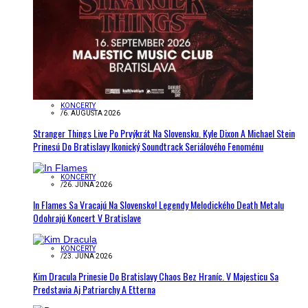
KONCERTY
/
6. AUGUSTA 2026
Stranger Things Live Po Prvýkrát Na Slovensku. Kyle Dixon A Michael Stein
Prinesú Do Bratislavy Ikonický Soundtrack Seriálového Fenoménu
KONCERTY
/
26. JÚNA 2026
In Flames Sa Vracajú Na Slovensko! Legendy Melodického Death Metalu
Odohrajú Koncert V Bratislave
KONCERTY
/
23. JÚNA 2026
Kim Dracula Prinesie Do Bratislavy Chaos Bez Hraníc. V Majesticu Sa
Predstavia Aj Patriarchy A Etterna