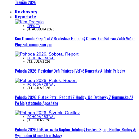
Trenčín 2026
Rozhovory
Reportáže
REPORTY
/
4. AUGUSTA 2026
Kim Dracula Rozpútal V Bratislave Hudobný Chaos. Fanúšikovia Zažili Večer
Plný Extrémnej Energie
POHODA FESTIVAL
/
12. JÚLA 2026
Pohoda 2026: Posledný Deň Priniesol Veľké Koncerty Aj Malé Príbehy
POHODA FESTIVAL
/
11. JÚLA 2026
Pohoda 2026: Piatok Patril Radosti Z Hudby. Od Dychovky Z Rumunska Až
Po Majestátneho Apasheho
POHODA FESTIVAL
/
10. JÚLA 2026
Pohoda 2026 Odštartovala Naplno. Jubilejný Festival Spojil Hudbu, Rodiny Aj
Výnimočnú Atmosféru Oslavy