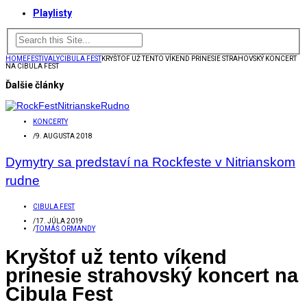
Playlisty
HOME
FESTIVALY
CIBULA FEST
KRYŠTOF UŽ TENTO VÍKEND PRINESIE STRAHOVSKÝ KONCERT
NA CIBULA FEST
Ďalšie články
KONCERTY
/
9. AUGUSTA 2018
Dymytry sa predstaví na Rockfeste v Nitrianskom
rudne
CIBULA FEST
/
17. JÚLA 2019
/
TOMÁŠ ORMANDY
Kryštof už tento víkend
prinesie strahovský koncert na
Cibula Fest