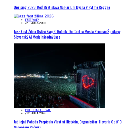
Uprising 2026: Keď Bratislava Na Pár Dní Dýcha V Rytme Reggae
FESTIVALY
/
21. JÚLA 2026
Jazz Fest Žilina Oslávi Svoj 8. Ročník. Do Centra Mesta Prinesie Špičkový
Slovenský Aj Medzinárodný Jazz
POHODA FESTIVAL
/
12. JÚLA 2026
Jubilejná Pohoda Prepísala Vlastnú Históriu, Organizátori Hovoria Opäť O
Najlepšom Ročníku