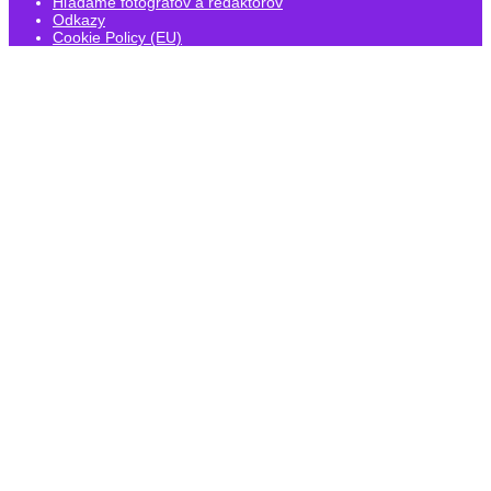
Hľadáme fotografov a redaktorov
Odkazy
Cookie Policy (EU)