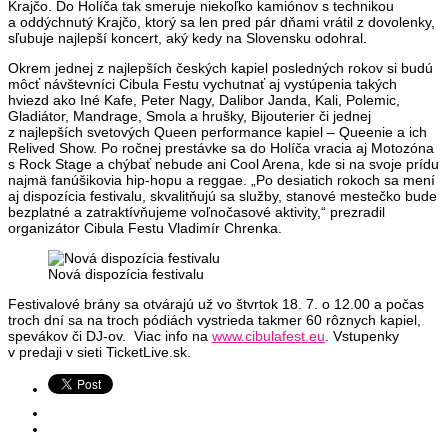
Krajčo. Do Holíča tak smeruje niekoľko kamiónov s technikou
a oddýchnutý Krajčo, ktorý sa len pred pár dňami vrátil z dovolenky,
sľubuje najlepší koncert, aký kedy na Slovensku odohral.
Okrem jednej z najlepších českých kapiel posledných rokov si budú
môcť návštevníci Cibula Festu vychutnať aj vystúpenia takých
hviezd ako Iné Kafe, Peter Nagy, Dalibor Janda, Kali, Polemic,
Gladiátor, Mandrage, Smola a hrušky, Bijouterier či jednej
z najlepších svetových Queen performance kapiel – Queenie a ich
Relived Show. Po ročnej prestávke sa do Holíča vracia aj Motozóna
s Rock Stage a chýbať nebude ani Cool Arena, kde si na svoje prídu
najmä fanúšikovia hip-hopu a reggae. „Po desiatich rokoch sa mení
aj dispozícia festivalu, skvalitňujú sa služby, stanové mestečko bude
bezplatné a zatraktívňujeme voľnočasové aktivity,“ prezradil
organizátor Cibula Festu Vladimír Chrenka.
Nová dispozícia festivalu
Festivalové brány sa otvárajú už vo štvrtok 18. 7. o 12.00 a počas
troch dní sa na troch pódiách vystrieda takmer 60 rôznych kapiel,
spevákov či DJ-ov. Viac info na
www.cibulafest.eu
. Vstupenky
v predaji v sieti TicketLive.sk.