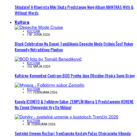
Skladateľ A Klavirista Miki Skuta Predstavuje Nový Album MANTRAS With &
Without Words
Kultúra
KULTÚRA
/
18. JÚNA 2026
Black Celebration Na Dunaji: Fanúšikovia Depeche Mode Oslávia Šesť Rokov
Komunity Netradičnou Plavbou
KULTÚRA
/
26. MÁJA 2026
Kultúrno-Komunitné Centrum BOD Prvého Júna Oficiálne Otvára Svoje Brány
KULTÚRA
/
11. FEBRUÁRA 2026
Kapela ICONITO & Folklórny Súbor ZEMPLÍN Mieria S Predstavením KORENE
Na Zimné Olympijské Hry Do Milána!
KULTÚRA
/
8. FEBRUÁRA 2026
Svetelné Umenie Rozžiari Trenčianske Kostoly Počas Otváracieho Víkendu