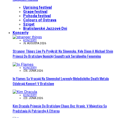
Uprising festival
Grape festival
Pohoda festival
Colours of Ostrava
Sziget
Bratislavské Jazzové Dni
Koncerty
KONCERTY
/
6. AUGUSTA 2026
Stranger Things Live Po Prvýkrát Na Slovensku. Kyle Dixon A Michael Stein
Prinesú Do Bratislavy Ikonický Soundtrack Seriálového Fenoménu
KONCERTY
/
26. JÚNA 2026
In Flames Sa Vracajú Na Slovensko! Legendy Melodického Death Metalu
Odohrajú Koncert V Bratislave
KONCERTY
/
23. JÚNA 2026
Kim Dracula Prinesie Do Bratislavy Chaos Bez Hraníc. V Majesticu Sa
Predstavia Aj Patriarchy A Etterna