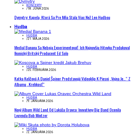
KONCERTY
/
18. JÚNA 2026
Dymytry: Kapela, Ktorá Sa Pre Mňa Stala Viac Než Len Hudbou
Hudba
HUDBA
/
21. MÁJA 2026
Medial Banana Sa Neboja Experimentovať: Ich Najnovšiu Hitovku Produkoval
Ikonický Britský Producent Ed Solo
HUDBA
/
25. FEBRUÁRA 2026
Katka Koščová A Daniel Špiner Predstavujú Videoklip K Piesni „Vojna Je…“ Z
Albumu „Krehkosť“
HUDBA
/
9. JANUÁRA 2026
Nový Album Wild Land Od Lukáša Oravca: Inovatívny Big Band Ocenila
Legenda Bob Mintzer
HUDBA
/
2. JANUÁRA 2026