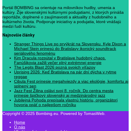
Portál BOMBING sa orientuje na milovníkov hudby, umenia a
kultúry. Žije slovenskými kultúrnymi podujatiami, z ktorých prináša
reportáže, doplnené o zaujímavosti a aktuality z hudobného a
kultúrneho života. Podporuje iniciatívy a podujatia, ktoré vnášajú
medzi ľudí kultúru.
Najnovšie články
Stranger Things Live po prvýkrát na Slovensku. Kyle Dixon a
Michael Stein prinesú do Bratislavy ikonický soundtrack
seriálového fenoménu
Kim Dracula rozpútal v Bratislave hudobný chaos.
Fanúšikovia zažili večer plný extrémnej energie
The Legits Blast 2026 pozná svojich víťazov
Uprising 2026: Keď Bratislava na pár dní dýcha v rytme
reggae
Cibula Fest prinesie megahviezdy a viac ekológie, komfortu aj
splnený sen
Jazz Fest Žilina oslávi svoj 8. ročník. Do centra mesta
prinesie špičkový slovenský aj medzinárodný jazz
Jubilejná Pohoda prepísala vlastnú históriu, organizátori
hovoria opäť o najlepšom ročníku
Copyright © 2025 Bombing.eu. Powered by TomasWeb.
Home
O nás