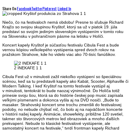
Share On:
Facebook
Twitter
Pinterest
Linked In
Niečo, čo na festivaloch nemá obdobu! Presne to sľubuje Richard
Krajčo so svojou skupinou Kryštof, ktorý sa už v piatok 19. júla
predstaví so svojím jediným slovenským vystúpením v tomto roku
na Slovensku v pohraničnom pásme na letisku v Holíči.
Koncert kapely Kryštof je súčasťou festivalu Cibula Fest a bude
vernou kópiou veľkolepého vystúpenia spred dvoch rokov na
pražskom Strahove, kde ho videlo viac ako 70-tisíc fanúšikov.
2 INEKAFE 1 1
Cibula Fest už v minulosti zažil niekoľko vystúpení so špeciálnou
scénou, keď sa tu predstavili kapely ako Kabát, Scooter, Alphaville či
Modern Talking. I keď Kryštof na tomto festivale vystúpil aj
v minulosti, tentokrát to bude naozaj výnimočné. Do Holíča totiž
prinesie svoju šou, ktorá sa do histórie českej pop music zapísala
veľkými písmenami a dokonca vyšla aj na DVD nosiči. „Bude to
masaker. Strahovský koncert sme trochu zmenšili do festivalovej
podoby, no nebude chýbať nič, čo bolo aj na najväčšom koncerte
v histórii našej kapely. Animácie, showefekty, približne 120 svetiel,
takmer sto štvorcových metrov led obrazoviek a mnoho ďalších
prekvapení. Nebude to klasické festivalové vystúpenie, ale
samostatný koncert na festivale,“ tvrdí frontman kapely Richard