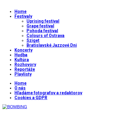
Home
Festivaly
Uprising festival
Grape festival
Pohoda festival
Colours of Ostrava
Sziget
Bratislavské Jazzové Dni
Koncerty
Hudba
Kultúra
Rozhovory
Reportáže
Playlisty
Home
O nás
Hľadáme fotografov a redaktorov
Cookies a GDPR