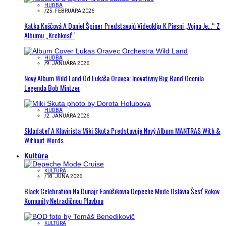
HUDBA
/
25. FEBRUÁRA 2026
Katka Koščová A Daniel Špiner Predstavujú Videoklip K Piesni „Vojna Je…“ Z
Albumu „Krehkosť“
HUDBA
/
9. JANUÁRA 2026
Nový Album Wild Land Od Lukáša Oravca: Inovatívny Big Band Ocenila
Legenda Bob Mintzer
HUDBA
/
2. JANUÁRA 2026
Skladateľ A Klavirista Miki Skuta Predstavuje Nový Album MANTRAS With &
Without Words
Kultúra
KULTÚRA
/
18. JÚNA 2026
Black Celebration Na Dunaji: Fanúšikovia Depeche Mode Oslávia Šesť Rokov
Komunity Netradičnou Plavbou
KULTÚRA