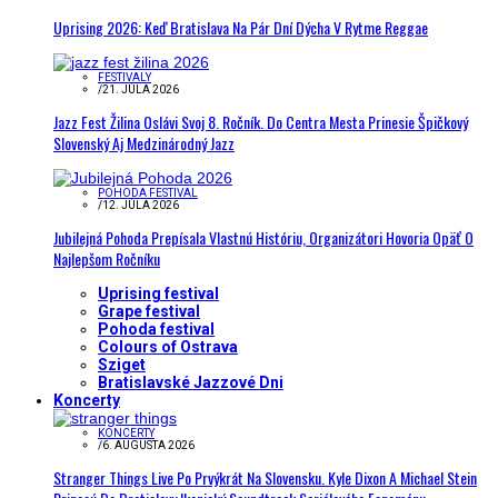
Uprising 2026: Keď Bratislava Na Pár Dní Dýcha V Rytme Reggae
FESTIVALY
/
21. JÚLA 2026
Jazz Fest Žilina Oslávi Svoj 8. Ročník. Do Centra Mesta Prinesie Špičkový
Slovenský Aj Medzinárodný Jazz
POHODA FESTIVAL
/
12. JÚLA 2026
Jubilejná Pohoda Prepísala Vlastnú Históriu, Organizátori Hovoria Opäť O
Najlepšom Ročníku
Uprising festival
Grape festival
Pohoda festival
Colours of Ostrava
Sziget
Bratislavské Jazzové Dni
Koncerty
KONCERTY
/
6. AUGUSTA 2026
Stranger Things Live Po Prvýkrát Na Slovensku. Kyle Dixon A Michael Stein