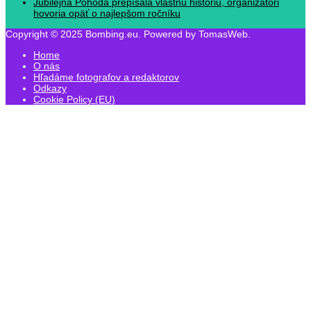
Jubilejná Pohoda prepísala vlastnú históriu, organizátori
hovoria opäť o najlepšom ročníku
Copyright © 2025 Bombing.eu. Powered by TomasWeb.
Home
O nás
Hľadáme fotografov a redaktorov
Odkazy
Cookie Policy (EU)