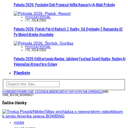
Pohoda 2026: Posledný Deň Priniesol Veľké Koncerty Aj Malé Príbehy
POHODA FESTIVAL
/
11. JÚLA 2026
Pohoda 2026: Piatok Patril Radosti Z Hudby. Od Dychovky Z Rumunska Až
Po Majestátneho Apasheho
POHODA FESTIVAL
/
10. JÚLA 2026
Pohoda 2026 Odštartovala Naplno. Jubilejný Festival Spojil Hudbu, Rodiny Aj
Výnimočnú Atmosféru Oslavy
Playlisty
HOME
ARCHÍV
KRS-ONE, LEGENDA AMERICKÉHO HIP-HOPU NA UPRISINGU
KRS-
ONE_BOOK_SIGNING1
Ďalšie články
HUDBA