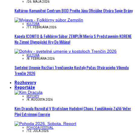
/
26. MÁJA 2026
Kultúrno-Komunitné Centrum BOD Prvého Júna Oficiálne Otvára Svoje Brány
KULTÚRA
/
11. FEBRUÁRA 2026
Kapela ICONITO & Folklórny Súbor ZEMPLÍN Mieria S Predstavením KORENE
Na Zimné Olympijské Hry Do Milána!
KULTÚRA
/
8. FEBRUÁRA 2026
Svetelné Umenie Rozžiari Trenčianske Kostoly Počas Otváracieho Víkendu
Trenčín 2026
Rozhovory
Reportáže
REPORTY
/
4. AUGUSTA 2026
Kim Dracula Rozpútal V Bratislave Hudobný Chaos. Fanúšikovia Zažili Večer
Plný Extrémnej Energie
POHODA FESTIVAL
/
12. JÚLA 2026