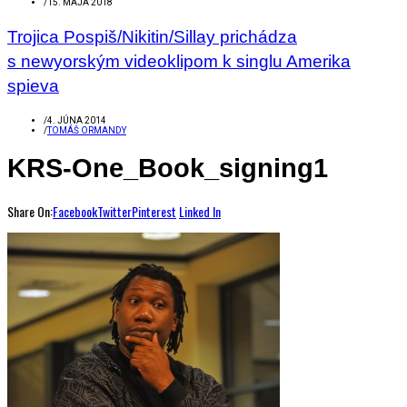
/
15. MÁJA 2018
Trojica Pospiš/Nikitin/Sillay prichádza
s newyorským videoklipom k singlu Amerika
spieva
/
4. JÚNA 2014
/
TOMÁŠ ORMANDY
KRS-One_Book_signing1
Share On:
Facebook
Twitter
Pinterest
Linked In