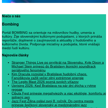
Niečo o nás
Bombing
Portál BOMBING sa orientuje na milovníkov hudby, umenia a
kultúry. Žije slovenskými kultúrnymi podujatiami, z ktorých prináša
reportáže, doplnené o zaujímavosti a aktuality z hudobného a
kultúrneho života. Podporuje iniciatívy a podujatia, ktoré vnášajú
medzi ľudí kultúru.
Najnovšie články
Stranger Things Live po prvýkrát na Slovensku. Kyle Dixon a
Michael Stein prinesú do Bratislavy ikonický soundtrack
seriálového fenoménu
Kim Dracula rozpútal v Bratislave hudobný chaos.
Fanúšikovia zažili večer plný extrémnej energie
The Legits Blast 2026 pozná svojich víťazov
Uprising 2026: Keď Bratislava na pár dní dýcha v rytme
reggae
Cibula Fest prinesie megahviezdy a viac ekológie, komfortu aj
splnený sen
Jazz Fest Žilina oslávi svoj 8. ročník. Do centra mesta
prinesie špičkový slovenský aj medzinárodný jazz