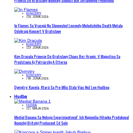
Prinesú Do Bratislavy Ikonický Soundtrack Seriálového Fenoménu
KONCERTY
/
26. JÚNA 2026
In Flames Sa Vracajú Na Slovensko! Legendy Melodického Death Metalu
Odohrajú Koncert V Bratislave
KONCERTY
/
23. JÚNA 2026
Kim Dracula Prinesie Do Bratislavy Chaos Bez Hraníc. V Majesticu Sa
Predstavia Aj Patriarchy A Etterna
KONCERTY
/
18. JÚNA 2026
Dymytry: Kapela, Ktorá Sa Pre Mňa Stala Viac Než Len Hudbou
Hudba
HUDBA
/
21. MÁJA 2026
Medial Banana Sa Neboja Experimentovať: Ich Najnovšiu Hitovku Produkoval
Ikonický Britský Producent Ed Solo