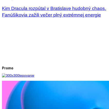
Kim Dracula rozpútal v Bratislave hudobný chaos.
Fanúšikovia zažili večer plný extrémnej energie
Promo