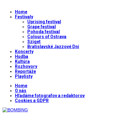
Home
Festivaly
Uprising festival
Grape festival
Pohoda festival
Colours of Ostrava
Sziget
Bratislavské Jazzové Dni
Koncerty
Hudba
Kultúra
Rozhovory
Reportáže
Playlisty
Home
O nás
Hľadáme fotografov a redaktorov
Cookies a GDPR