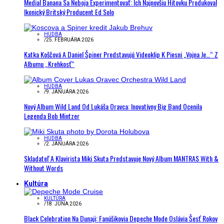
Medial Banana Sa Neboja Experimentovať: Ich Najnovšiu Hitovku Produkoval
Ikonický Britský Producent Ed Solo
HUDBA
/
25. FEBRUÁRA 2026
Katka Koščová A Daniel Špiner Predstavujú Videoklip K Piesni „Vojna Je…“ Z
Albumu „Krehkosť“
HUDBA
/
9. JANUÁRA 2026
Nový Album Wild Land Od Lukáša Oravca: Inovatívny Big Band Ocenila
Legenda Bob Mintzer
HUDBA
/
2. JANUÁRA 2026
Skladateľ A Klavirista Miki Skuta Predstavuje Nový Album MANTRAS With &
Without Words
Kultúra
KULTÚRA
/
18. JÚNA 2026
Black Celebration Na Dunaji: Fanúšikovia Depeche Mode Oslávia Šesť Rokov