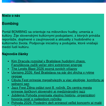
Niečo o nás
Bombing
Portál BOMBING sa orientuje na milovníkov hudby, umenia a
kultúry. Žije slovenskými kultúrnymi podujatiami, z ktorých prináša
reportáže, doplnené o zaujímavosti a aktuality z hudobného a
kultúrneho života. Podporuje iniciatívy a podujatia, ktoré vnášajú
medzi ľudí kultúru.
Najnovšie články
Kim Dracula rozpútal v Bratislave hudobný chaos.
Fanúšikovia zažili večer plný extrémnej energie
The Legits Blast 2026 pozná svojich víťazov
Uprising 2026: Keď Bratislava na pár dní dýcha v rytme
reggae
Cibula Fest prinesie megahviezdy a viac ekológie, komfortu aj
splnený sen
Jazz Fest Žilina oslávi svoj 8. ročník. Do centra mesta
prinesie špičkový slovenský aj medzinárodný jazz
Jubilejná Pohoda prepísala vlastnú históriu, organizátori
hovoria opäť o najlepšom ročníku
Pohoda 2026: Posledný deň priniesol veľké koncerty aj malé