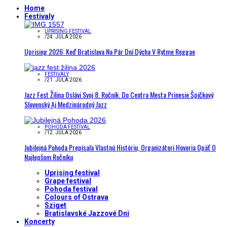
Home
Festivaly
UPRISING FESTIVAL
/
24. JÚLA 2026
Uprising 2026: Keď Bratislava Na Pár Dní Dýcha V Rytme Reggae
FESTIVALY
/
21. JÚLA 2026
Jazz Fest Žilina Oslávi Svoj 8. Ročník. Do Centra Mesta Prinesie Špičkový
Slovenský Aj Medzinárodný Jazz
POHODA FESTIVAL
/
12. JÚLA 2026
Jubilejná Pohoda Prepísala Vlastnú Históriu, Organizátori Hovoria Opäť O
Najlepšom Ročníku
Uprising festival
Grape festival
Pohoda festival
Colours of Ostrava
Sziget
Bratislavské Jazzové Dni
Koncerty