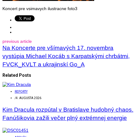
Koncert pre vsimavych ilustracne foto3
previous article
Na Koncerte pre všímavých 17. novembra
vystúpia Michael Kocáb s Karpatskými chrbátmi,
FVCK_KVLT a ukrajinskí Go_A
Related Posts
REPORTY
/
4. AUGUSTA 2026
Kim Dracula rozpútal v Bratislave hudobný chaos.
Fanúšikovia zažili večer plný extrémnej energie