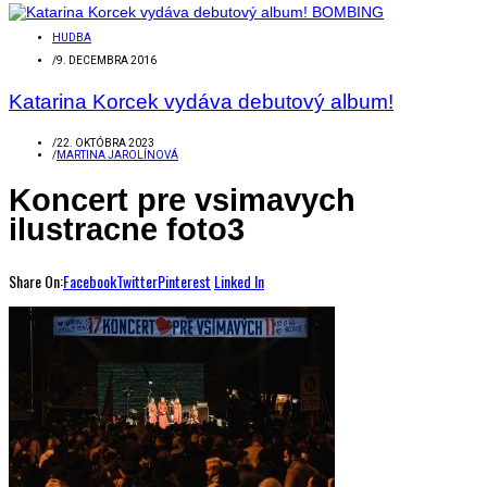
HUDBA
/
9. DECEMBRA 2016
Katarina Korcek vydáva debutový album!
/
22. OKTÓBRA 2023
/
MARTINA JAROLÍNOVÁ
Koncert pre vsimavych
ilustracne foto3
Share On:
Facebook
Twitter
Pinterest
Linked In