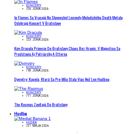
KONCERTY
/
26. JÚNA 2026
In Flames Sa Vracajú Na Slovensko! Legendy Melodického Death Metalu
Odohrajú Koncert V Bratislave
KONCERTY
/
23. JÚNA 2026
Kim Dracula Prinesie Do Bratislavy Chaos Bez Hraníc. V Majesticu Sa
Predstavia Aj Patriarchy A Etterna
KONCERTY
/
18. JÚNA 2026
Dymytry: Kapela, Ktorá Sa Pre Mňa Stala Viac Než Len Hudbou
KONCERTY
/
11. JÚNA 2026
The Rasmus Zavítajú Do Bratislavy
Hudba
HUDBA
/
21. MÁJA 2026