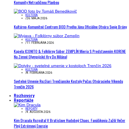
Komunity Netradičnou Plavbou
KULTÚRA
/
26. MÁJA 2026
Kultúrno-Komunitné Centrum BOD Prvého Júna Oficiálne Otvára Svoje Brány
KULTÚRA
/
11. FEBRUÁRA 2026
Kapela ICONITO & Folklórny Súbor ZEMPLÍN Mieria S Predstavením KORENE
Na Zimné Olympijské Hry Do Milána!
KULTÚRA
/
8. FEBRUÁRA 2026
Svetelné Umenie Rozžiari Trenčianske Kostoly Počas Otváracieho Víkendu
Trenčín 2026
Rozhovory
Reportáže
REPORTY
/
4. AUGUSTA 2026
Kim Dracula Rozpútal V Bratislave Hudobný Chaos. Fanúšikovia Zažili Večer
Plný Extrémnej Energie