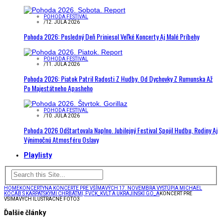
POHODA FESTIVAL
/
12. JÚLA 2026
Pohoda 2026: Posledný Deň Priniesol Veľké Koncerty Aj Malé Príbehy
POHODA FESTIVAL
/
11. JÚLA 2026
Pohoda 2026: Piatok Patril Radosti Z Hudby. Od Dychovky Z Rumunska Až
Po Majestátneho Apasheho
POHODA FESTIVAL
/
10. JÚLA 2026
Pohoda 2026 Odštartovala Naplno. Jubilejný Festival Spojil Hudbu, Rodiny Aj
Výnimočnú Atmosféru Oslavy
Playlisty
HOME
KONCERTY
NA KONCERTE PRE VŠÍMAVÝCH 17. NOVEMBRA VYSTÚPIA MICHAEL
KOCÁB S KARPATSKÝMI CHRBÁTMI, FVCK_KVLT A UKRAJINSKÍ GO_A
KONCERT PRE
VSIMAVYCH ILUSTRACNE FOTO3
Ďalšie články