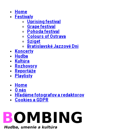
Home
Festivaly
Uprising festival
Grape festival
Pohoda festival
Colours of Ostrava
Sziget
Bratislavské Jazzové Dni
Koncerty
Hudba
Kultúra
Rozhovory
Reportáže
Playlisty
Home
O nás
Hľadáme fotografov a redaktorov
Cookies a GDPR