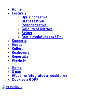
Home
Festivaly
Uprising festival
Grape festival
Pohoda festival
Colours of Ostrava
Sziget
Bratislavské Jazzové Dni
Koncerty
Hudba
Kultúra
Rozhovory
Reportáže
Playlisty
Home
O nás
Hľadáme fotografov a redaktorov
Cookies a GDPR