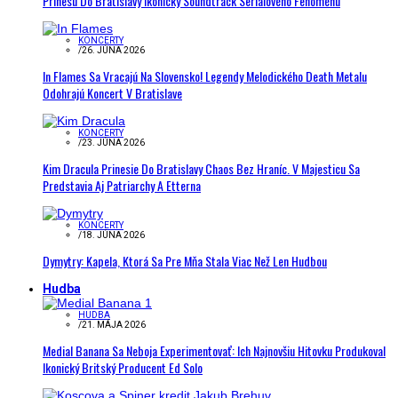
Prinesú Do Bratislavy Ikonický Soundtrack Seriálového Fenoménu
KONCERTY
/
26. JÚNA 2026
In Flames Sa Vracajú Na Slovensko! Legendy Melodického Death Metalu
Odohrajú Koncert V Bratislave
KONCERTY
/
23. JÚNA 2026
Kim Dracula Prinesie Do Bratislavy Chaos Bez Hraníc. V Majesticu Sa
Predstavia Aj Patriarchy A Etterna
KONCERTY
/
18. JÚNA 2026
Dymytry: Kapela, Ktorá Sa Pre Mňa Stala Viac Než Len Hudbou
Hudba
HUDBA
/
21. MÁJA 2026
Medial Banana Sa Neboja Experimentovať: Ich Najnovšiu Hitovku Produkoval
Ikonický Britský Producent Ed Solo