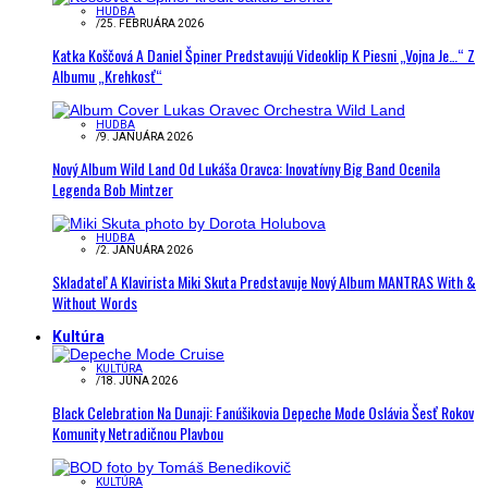
HUDBA
/
25. FEBRUÁRA 2026
Katka Koščová A Daniel Špiner Predstavujú Videoklip K Piesni „Vojna Je…“ Z
Albumu „Krehkosť“
HUDBA
/
9. JANUÁRA 2026
Nový Album Wild Land Od Lukáša Oravca: Inovatívny Big Band Ocenila
Legenda Bob Mintzer
HUDBA
/
2. JANUÁRA 2026
Skladateľ A Klavirista Miki Skuta Predstavuje Nový Album MANTRAS With &
Without Words
Kultúra
KULTÚRA
/
18. JÚNA 2026
Black Celebration Na Dunaji: Fanúšikovia Depeche Mode Oslávia Šesť Rokov
Komunity Netradičnou Plavbou
KULTÚRA