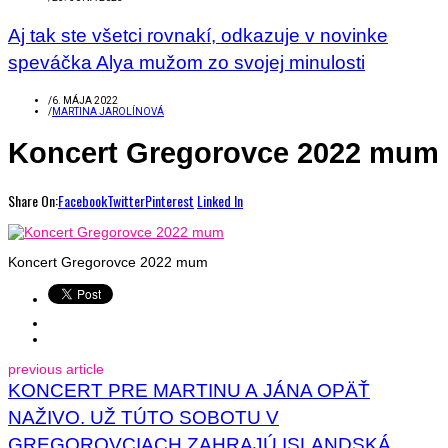
Aj tak ste všetci rovnakí, odkazuje v novinke
speváčka Alya mužom zo svojej minulosti
/
6. MÁJA 2022
/
MARTINA JAROLÍNOVÁ
Koncert Gregorovce 2022 mum
Share On:
Facebook
Twitter
Pinterest
Linked In
Koncert Gregorovce 2022 mum
previous article
KONCERT PRE MARTINU A JÁNA OPÄŤ
NAŽIVO. UŽ TÚTO SOBOTU V
GREGOROVCIACH ZAHRAJÚ ISLANDSKÁ