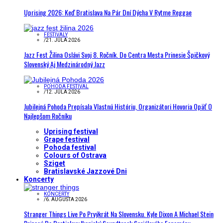
Uprising 2026: Keď Bratislava Na Pár Dní Dýcha V Rytme Reggae
FESTIVALY
/
21. JÚLA 2026
Jazz Fest Žilina Oslávi Svoj 8. Ročník. Do Centra Mesta Prinesie Špičkový
Slovenský Aj Medzinárodný Jazz
POHODA FESTIVAL
/
12. JÚLA 2026
Jubilejná Pohoda Prepísala Vlastnú Históriu, Organizátori Hovoria Opäť O
Najlepšom Ročníku
Uprising festival
Grape festival
Pohoda festival
Colours of Ostrava
Sziget
Bratislavské Jazzové Dni
Koncerty
KONCERTY
/
6. AUGUSTA 2026
Stranger Things Live Po Prvýkrát Na Slovensku. Kyle Dixon A Michael Stein