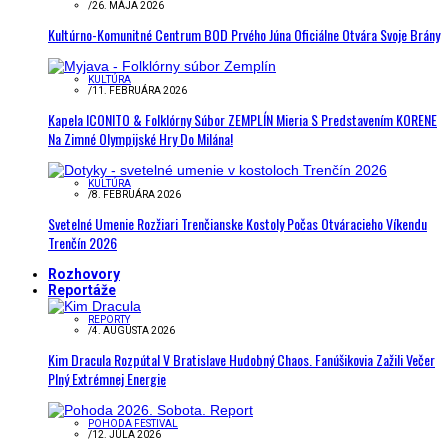
/
26. MÁJA 2026
Kultúrno-Komunitné Centrum BOD Prvého Júna Oficiálne Otvára Svoje Brány
KULTÚRA
/
11. FEBRUÁRA 2026
Kapela ICONITO & Folklórny Súbor ZEMPLÍN Mieria S Predstavením KORENE
Na Zimné Olympijské Hry Do Milána!
KULTÚRA
/
8. FEBRUÁRA 2026
Svetelné Umenie Rozžiari Trenčianske Kostoly Počas Otváracieho Víkendu
Trenčín 2026
Rozhovory
Reportáže
REPORTY
/
4. AUGUSTA 2026
Kim Dracula Rozpútal V Bratislave Hudobný Chaos. Fanúšikovia Zažili Večer
Plný Extrémnej Energie
POHODA FESTIVAL
/
12. JÚLA 2026