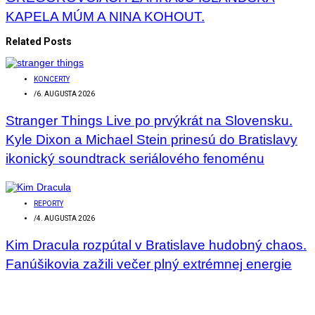
KAPELA MÚM A NINA KOHOUT.
Related Posts
KONCERTY
/
6. AUGUSTA 2026
Stranger Things Live po prvýkrát na Slovensku.
Kyle Dixon a Michael Stein prinesú do Bratislavy
ikonický soundtrack seriálového fenoménu
REPORTY
/
4. AUGUSTA 2026
Kim Dracula rozpútal v Bratislave hudobný chaos.
Fanúšikovia zažili večer plný extrémnej energie