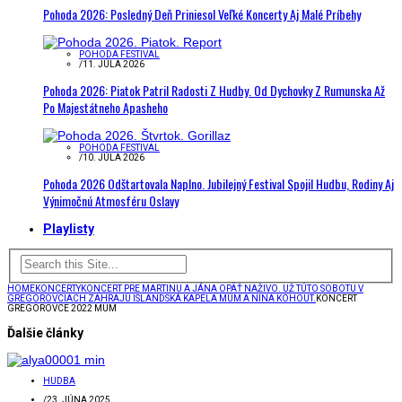
Pohoda 2026: Posledný Deň Priniesol Veľké Koncerty Aj Malé Príbehy
POHODA FESTIVAL
/
11. JÚLA 2026
Pohoda 2026: Piatok Patril Radosti Z Hudby. Od Dychovky Z Rumunska Až
Po Majestátneho Apasheho
POHODA FESTIVAL
/
10. JÚLA 2026
Pohoda 2026 Odštartovala Naplno. Jubilejný Festival Spojil Hudbu, Rodiny Aj
Výnimočnú Atmosféru Oslavy
Playlisty
HOME
KONCERTY
KONCERT PRE MARTINU A JÁNA OPÄŤ NAŽIVO. UŽ TÚTO SOBOTU V
GREGOROVCIACH ZAHRAJÚ ISLANDSKÁ KAPELA MÚM A NINA KOHOUT.
KONCERT
GREGOROVCE 2022 MUM
Ďalšie články
HUDBA
/
23. JÚNA 2025