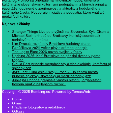
Portál BOMBING sa orientuje na milovníkov hudby, umenia a
kultúry. Žije slovenskými kultúrnymi podujatiami, z ktorých prináša
reportáže, doplnené o zaujímavosti a aktuality z hudobného a
kultúrneho života. Podporuje iniciatívy a podujatia, ktoré vnášajú
medzi ľudí kultúru.
Najnovšie články
Stranger Things Live po prvýkrát na Slovensku. Kyle Dixon a
Michael Stein prinesú do Bratislavy ikonický soundtrack
seriálového fenoménu
Kim Dracula rozpútal v Bratislave hudobný chaos.
Fanúšikovia zažili večer plný extrémnej energie
The Legits Blast 2026 pozná svojich víťazov
Uprising 2026: Keď Bratislava na pár dní dýcha v rytme
reggae
Cibula Fest prinesie megahviezdy a viac ekológie, komfortu aj
splnený sen
Jazz Fest Žilina oslávi svoj 8. ročník. Do centra mesta
prinesie špičkový slovenský aj medzinárodný jazz
Jubilejná Pohoda prepísala vlastnú históriu, organizátori
hovoria opäť o najlepšom ročníku
Copyright © 2025 Bombing.eu. Powered by TomasWeb.
Home
O nás
Hľadáme fotografov a redaktorov
Odkazy