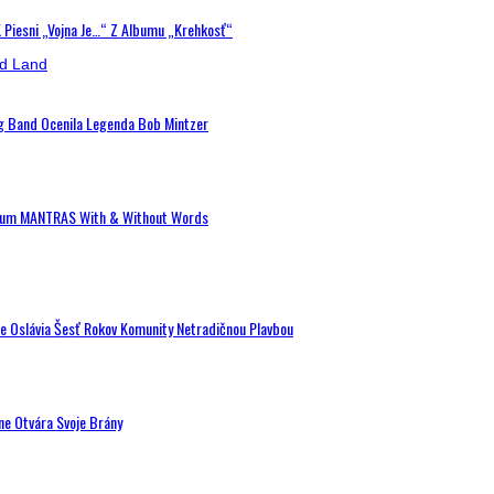
K Piesni „Vojna Je…“ Z Albumu „Krehkosť“
ig Band Ocenila Legenda Bob Mintzer
 Album MANTRAS With & Without Words
de Oslávia Šesť Rokov Komunity Netradičnou Plavbou
ne Otvára Svoje Brány