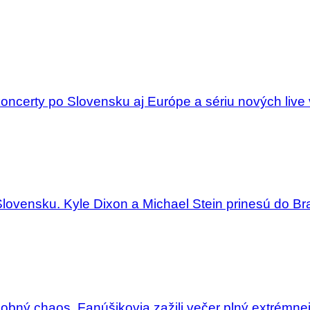
ncerty po Slovensku aj Európe a sériu nových live 
Slovensku. Kyle Dixon a Michael Stein prinesú do Bra
dobný chaos. Fanúšikovia zažili večer plný extrémne