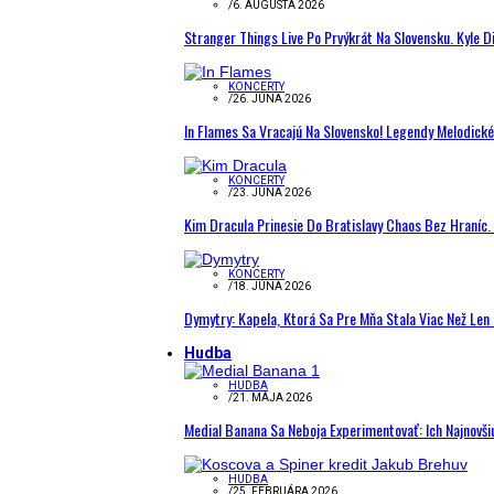
/
6. AUGUSTA 2026
Stranger Things Live Po Prvýkrát Na Slovensku. Kyle D
KONCERTY
/
26. JÚNA 2026
In Flames Sa Vracajú Na Slovensko! Legendy Melodick
KONCERTY
/
23. JÚNA 2026
Kim Dracula Prinesie Do Bratislavy Chaos Bez Hraníc. 
KONCERTY
/
18. JÚNA 2026
Dymytry: Kapela, Ktorá Sa Pre Mňa Stala Viac Než Le
Hudba
HUDBA
/
21. MÁJA 2026
Medial Banana Sa Neboja Experimentovať: Ich Najnovši
HUDBA
/
25. FEBRUÁRA 2026