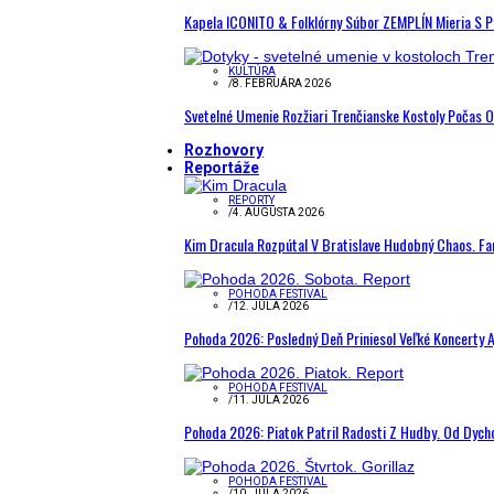
Kapela ICONITO & Folklórny Súbor ZEMPLÍN Mieria S 
KULTÚRA
/
8. FEBRUÁRA 2026
Svetelné Umenie Rozžiari Trenčianske Kostoly Počas 
Rozhovory
Reportáže
REPORTY
/
4. AUGUSTA 2026
Kim Dracula Rozpútal V Bratislave Hudobný Chaos. Fanú
POHODA FESTIVAL
/
12. JÚLA 2026
Pohoda 2026: Posledný Deň Priniesol Veľké Koncerty A
POHODA FESTIVAL
/
11. JÚLA 2026
Pohoda 2026: Piatok Patril Radosti Z Hudby. Od Dyc
POHODA FESTIVAL
/
10. JÚLA 2026