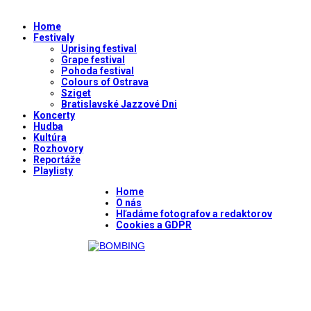
Home
Festivaly
Uprising festival
Grape festival
Pohoda festival
Colours of Ostrava
Sziget
Bratislavské Jazzové Dni
Koncerty
Hudba
Kultúra
Rozhovory
Reportáže
Playlisty
Home
O nás
Hľadáme fotografov a redaktorov
Cookies a GDPR