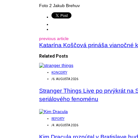
Foto 2 Jakub Brehuv
previous article
Katarína Koščová prináša vianočné ko
Related Posts
KONCERTY
/
6. AUGUSTA 2026
Stranger Things Live po prvýkrát na 
seriálového fenoménu
REPORTY
/
4. AUGUSTA 2026
Kim Dracula rozpútal v Bratislave hu