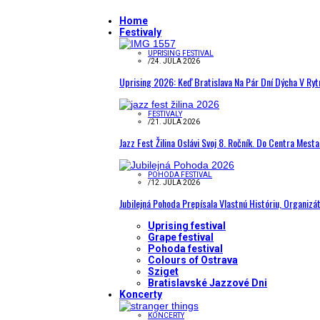
Home
Festivaly
UPRISING FESTIVAL
/
24. JÚLA 2026
Uprising 2026: Keď Bratislava Na Pár Dní Dýcha V R
FESTIVALY
/
21. JÚLA 2026
Jazz Fest Žilina Oslávi Svoj 8. Ročník. Do Centra Mest
POHODA FESTIVAL
/
12. JÚLA 2026
Jubilejná Pohoda Prepísala Vlastnú Históriu, Organizá
Uprising festival
Grape festival
Pohoda festival
Colours of Ostrava
Sziget
Bratislavské Jazzové Dni
Koncerty
KONCERTY