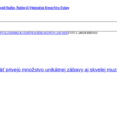
Spojil Hudbu, Rodiny Aj Výnimočnú Atmosféru Oslavy
O SLOVENSKU AJ EURÓPE A SÉRIU NOVÝCH LIVE VIDEÍ
FOTO 2 JAKUB BREHUV
ť privejú množstvo unikátnej zábavy aj skvelej muz