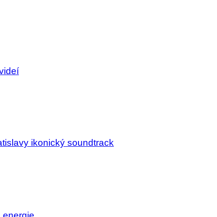
videí
tislavy ikonický soundtrack
j energie