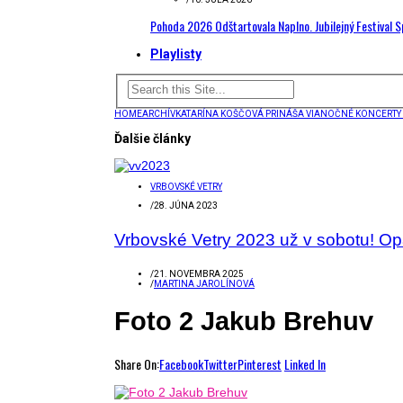
Pohoda 2026 Odštartovala Naplno. Jubilejný Festival 
Playlisty
HOME
ARCHÍV
KATARÍNA KOŠČOVÁ PRINÁŠA VIANOČNÉ KONCERTY P
Ďalšie články
VRBOVSKÉ VETRY
/
28. JÚNA 2023
Vrbovské Vetry 2023 už v sobotu! Opä
/
21. NOVEMBRA 2025
/
MARTINA JAROLÍNOVÁ
Foto 2 Jakub Brehuv
Share On:
Facebook
Twitter
Pinterest
Linked In