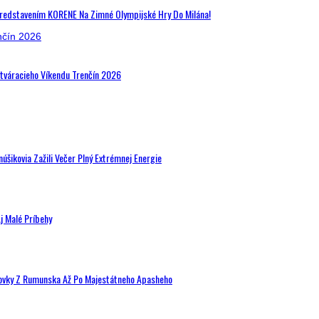
Predstavením KORENE Na Zimné Olympijské Hry Do Milána!
Otváracieho Víkendu Trenčín 2026
šikovia Zažili Večer Plný Extrémnej Energie
j Malé Príbehy
hovky Z Rumunska Až Po Majestátneho Apasheho