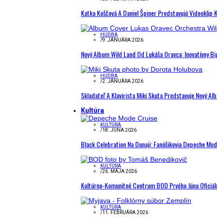
Katka Koščová A Daniel Špiner Predstavujú Videoklip 
HUDBA
/
9. JANUÁRA 2026
Nový Album Wild Land Od Lukáša Oravca: Inovatívny B
HUDBA
/
2. JANUÁRA 2026
Skladateľ A Klavirista Miki Skuta Predstavuje Nový
Kultúra
KULTÚRA
/
18. JÚNA 2026
Black Celebration Na Dunaji: Fanúšikovia Depeche Mo
KULTÚRA
/
26. MÁJA 2026
Kultúrno-Komunitné Centrum BOD Prvého Júna Oficiál
KULTÚRA
/
11. FEBRUÁRA 2026