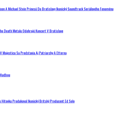
ixon A Michael Stein Prinesú Do Bratislavy Ikonický Soundtrack Seriálového Fenoménu
ého Death Metalu Odohrajú Koncert V Bratislave
V Majesticu Sa Predstavia Aj Patriarchy A Etterna
n Hudbou
u Hitovku Produkoval Ikonický Britský Producent Ed Solo