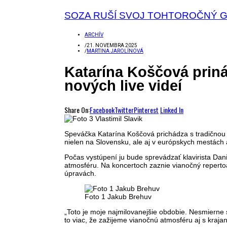
SOZA RUŠÍ SVOJ TOHTOROČNÝ 
ARCHÍV
/
21. NOVEMBRA 2025
/
MARTINA JAROLÍNOVÁ
Katarína Koščová priná
nových live videí
Share On:
Facebook
Twitter
Pinterest
Linked In
Speváčka Katarína Koščová prichádza s tradičnou v
nielen na Slovensku, ale aj v európskych mestách 
Počas vystúpení ju bude sprevádzať klavirista Dani
atmosféru. Na koncertoch zaznie vianočný reperto
úpravách.
Foto 1 Jakub Brehuv
„Toto je moje najmilovanejšie obdobie. Nesmierne 
to viac, že zažijeme vianočnú atmosféru aj s kraj