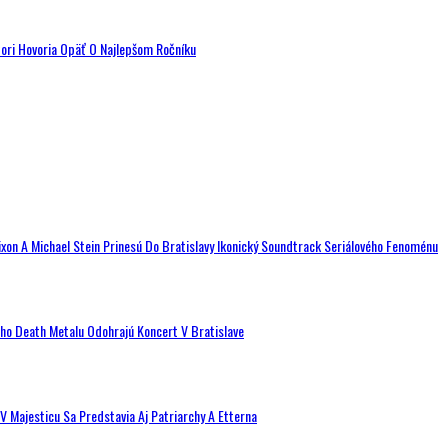
tori Hovoria Opäť O Najlepšom Ročníku
ixon A Michael Stein Prinesú Do Bratislavy Ikonický Soundtrack Seriálového Fenoménu
ého Death Metalu Odohrajú Koncert V Bratislave
V Majesticu Sa Predstavia Aj Patriarchy A Etterna