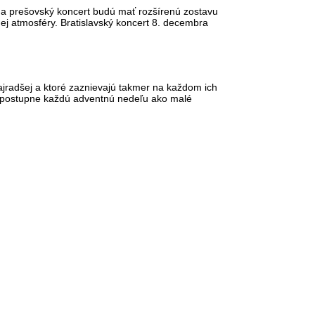
ý a prešovský koncert budú mať rozšírenú zostavu
nej atmosféry. Bratislavský koncert 8. decembra
najradšej a ktoré zaznievajú takmer na každom ich
é postupne každú adventnú nedeľu ako malé