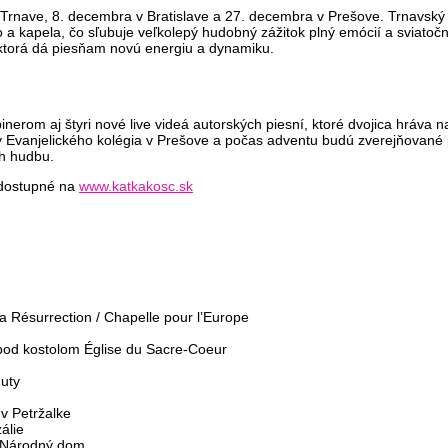
v Trnave, 8. decembra v Bratislave a 27. decembra v Prešove. Trnavsk
o a kapela, čo sľubuje veľkolepý hudobný zážitok plný emócií a sviatoč
ktorá dá piesňam novú energiu a dynamiku.
nerom aj štyri nové live videá autorských piesní, ktoré dvojica hráva 
ny Evanjelického kolégia v Prešove a počas adventu budú zverejňovan
ch hudbu.
 dostupné na
www.katkakosc.sk
Résurrection / Chapelle pour l’Europe
d kostolom Église du Sacre-Coeur
huty
 v Petržalke
álie
 Národný dom