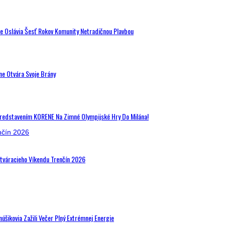
de Oslávia Šesť Rokov Komunity Netradičnou Plavbou
ne Otvára Svoje Brány
Predstavením KORENE Na Zimné Olympijské Hry Do Milána!
Otváracieho Víkendu Trenčín 2026
šikovia Zažili Večer Plný Extrémnej Energie