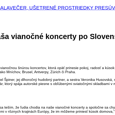
GALAVEČER, UŠETRENÉ PROSTRIEDKY PRESÚV
ša vianočné koncerty po Slovens
ianočnou šnúrou koncertov, ktorá opäť prinesie pokoj, radosť a kúsok 
ako Mníchov, Brusel, Antverpy, Zürich či Praha.
el Špiner, jej dlhoročný hudobný partner, a sestra Veronika Husovská, 
ár, ktorý spája autorské piesne s obľúbenými sviatočnými skladbami v
sa teším, že ľudia chodia na naše vianočné koncerty a spoločne sa chys
anmi v rôznych krajinách Európy, že im môžeme priniesť kúsok domova,