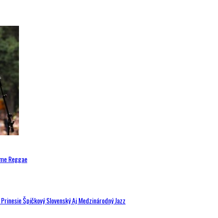
ytme Reggae
a Prinesie Špičkový Slovenský Aj Medzinárodný Jazz