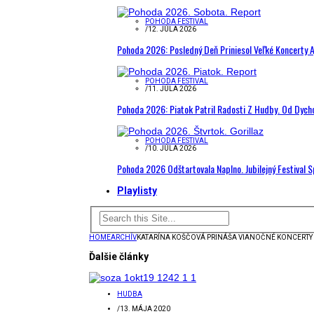
POHODA FESTIVAL
/
12. JÚLA 2026
Pohoda 2026: Posledný Deň Priniesol Veľké Koncerty A
POHODA FESTIVAL
/
11. JÚLA 2026
Pohoda 2026: Piatok Patril Radosti Z Hudby. Od Dyc
POHODA FESTIVAL
/
10. JÚLA 2026
Pohoda 2026 Odštartovala Naplno. Jubilejný Festival 
Playlisty
HOME
ARCHÍV
KATARÍNA KOŠČOVÁ PRINÁŠA VIANOČNÉ KONCERTY P
Ďalšie články
HUDBA
/
13. MÁJA 2020