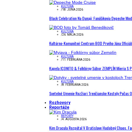
KULTÚRA
/
18. JÚNA 2026
Black Celebration Na Dunaji: Fanúšikovia Depeche Mo
KULTÚRA
/
26. MÁJA 2026
Kultúrno-Komunitné Centrum BOD Prvého Júna Oficiál
KULTÚRA
/
11. FEBRUÁRA 2026
Kapela ICONITO & Folklórny Súbor ZEMPLÍN Mieria S 
KULTÚRA
/
8. FEBRUÁRA 2026
Svetelné Umenie Rozžiari Trenčianske Kostoly Počas 
Rozhovory
Reportáže
REPORTY
/
4. AUGUSTA 2026
Kim Dracula Rozpútal V Bratislave Hudobný Chaos. Fanú