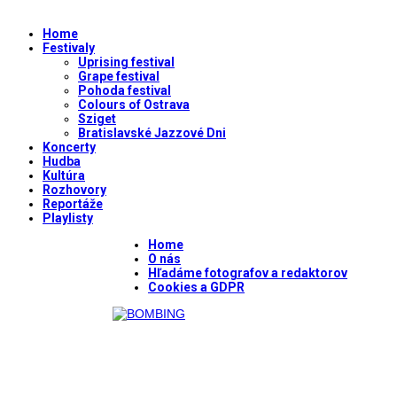
Home
Festivaly
Uprising festival
Grape festival
Pohoda festival
Colours of Ostrava
Sziget
Bratislavské Jazzové Dni
Koncerty
Hudba
Kultúra
Rozhovory
Reportáže
Playlisty
Home
O nás
Hľadáme fotografov a redaktorov
Cookies a GDPR