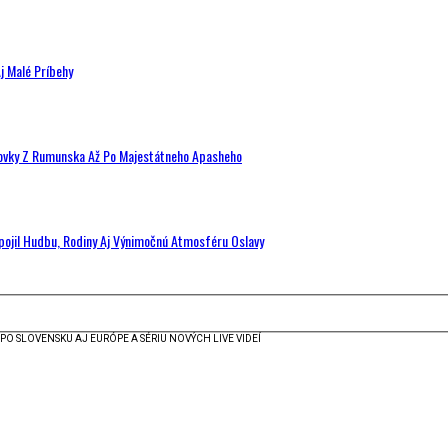
j Malé Príbehy
hovky Z Rumunska Až Po Majestátneho Apasheho
Spojil Hudbu, Rodiny Aj Výnimočnú Atmosféru Oslavy
O SLOVENSKU AJ EURÓPE A SÉRIU NOVÝCH LIVE VIDEÍ