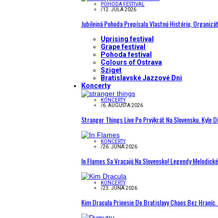
POHODA FESTIVAL
/
12. JÚLA 2026
Jubilejná Pohoda Prepísala Vlastnú Históriu, Organizá
Uprising festival
Grape festival
Pohoda festival
Colours of Ostrava
Sziget
Bratislavské Jazzové Dni
Koncerty
KONCERTY
/
6. AUGUSTA 2026
Stranger Things Live Po Prvýkrát Na Slovensku. Kyle D
KONCERTY
/
26. JÚNA 2026
In Flames Sa Vracajú Na Slovensko! Legendy Melodick
KONCERTY
/
23. JÚNA 2026
Kim Dracula Prinesie Do Bratislavy Chaos Bez Hraníc. 