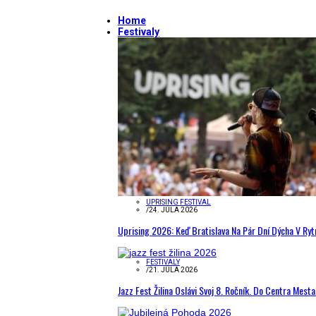
Home
Festivaly
UPRISING FESTIVAL
/
24. JÚLA 2026
Uprising 2026: Keď Bratislava Na Pár Dní Dýcha V R
FESTIVALY
/
21. JÚLA 2026
Jazz Fest Žilina Oslávi Svoj 8. Ročník. Do Centra Mest