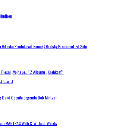
n Hudbou
u Hitovku Produkoval Ikonický Britský Producent Ed Solo
K Piesni „Vojna Je…“ Z Albumu „Krehkosť“
ig Band Ocenila Legenda Bob Mintzer
 Album MANTRAS With & Without Words