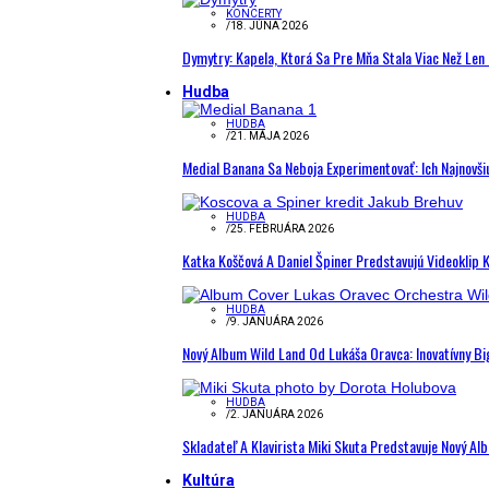
KONCERTY
/
18. JÚNA 2026
Dymytry: Kapela, Ktorá Sa Pre Mňa Stala Viac Než Le
Hudba
HUDBA
/
21. MÁJA 2026
Medial Banana Sa Neboja Experimentovať: Ich Najnovši
HUDBA
/
25. FEBRUÁRA 2026
Katka Koščová A Daniel Špiner Predstavujú Videoklip 
HUDBA
/
9. JANUÁRA 2026
Nový Album Wild Land Od Lukáša Oravca: Inovatívny B
HUDBA
/
2. JANUÁRA 2026
Skladateľ A Klavirista Miki Skuta Predstavuje Nový
Kultúra