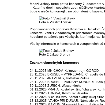
Medzi vrcholy turné patria koncerty 7. decembra 
– Katarínu doplní spevácky zbor, sláčikové kvartet
bude o niečo komornejší, no obohatený o kapelu, 
Foto 4 Vlastimil Slavik
Popri koncertoch pripravila Koščová s Danielom Špi
koncerte. Vznikli v nádherných priestoroch dvora
hudobné potešenie pre všetkých, ktorí majú radi i
Všetky informácie o koncertoch a vstupenkách sú
Foto 2 Jakub Brehuv
Zoznam vianočných koncertov
24.11.2025 MNÍCHOV, Kulturzentrum GOROD
25.11.2025 BRUSEL – VYPREDANÉ, Chapelle de la 
26.11.2025 ANTVERPY, Koffiebar Zulma
28.11.2025 BRUSEL – PRIDANÝ KONCERT, Sála po
30.11.2025 ZÜRICH, Wasserkirche
01.12.2025 PRAHA, Kostol sv. Jindřicha a sv. Kun
07.12.2025 TRNAVA, Kostol sv. Jakuba
08.12.2025 BRATISLAVA, Kostol evanjelickej cirkvi
13.12.2025 IVANKA PRI DUNAJI, Námestie sv. Roz
18.12.2025 MARTIN, Slovenské komorné divadlo,