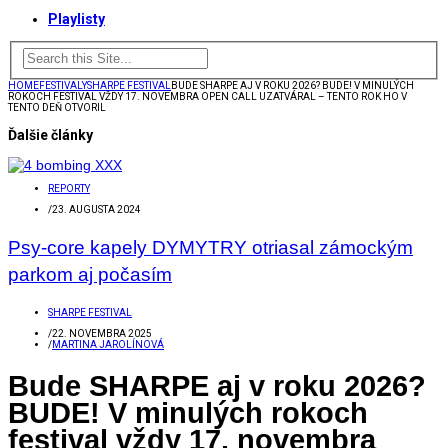
Playlisty
HOME
FESTIVALY
SHARPE FESTIVAL
BUDE SHARPE AJ V ROKU 2026? BUDE! V MINULÝCH
ROKOCH FESTIVAL VŽDY 17. NOVEMBRA OPEN CALL UZATVÁRAL – TENTO ROK HO V
TENTO DEŇ OTVORIL
Ďalšie články
REPORTY
/
23. AUGUSTA 2024
Psy-core kapely DYMYTRY otriasal zámockým
parkom aj počasím
SHARPE FESTIVAL
/
22. NOVEMBRA 2025
/
MARTINA JAROLÍNOVÁ
Bude SHARPE aj v roku 2026?
BUDE! V minulých rokoch
festival vždy 17. novembra