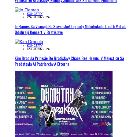
Prinesú Do Bratislavy Ikonický Soundtrack Seriálového Fenoménu
KONCERTY
/
26. JÚNA 2026
In Flames Sa Vracajú Na Slovensko! Legendy Melodického Death Metalu
Odohrajú Koncert V Bratislave
KONCERTY
/
23. JÚNA 2026
Kim Dracula Prinesie Do Bratislavy Chaos Bez Hraníc. V Majesticu Sa
Predstavia Aj Patriarchy A Etterna