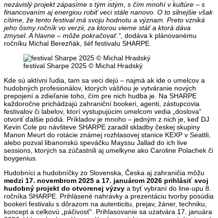
nezávislý projekt zápasíme s tým istým, s čím mnohí v kultúre – s
financovaním aj energiou robiť veci stále nanovo. O to silnejšie však
cítime, že tento festival má svoju hodnotu a význam. Preto vzniká
jeho ôsmy ročník vo verzii, za ktorou vieme stáť a ktorá dáva
zmysel. A hlavne – môže pokračovať.“,
dodáva k plánovanému
ročníku Michal Berezňák, šéf festivalu SHARPE.
festival Sharpe 2025 © Michal Hradský
Kde sú aktívni ľudia, tam sa veci dejú – najmä ak ide o umelcov a
hudobných profesionálov, ktorých vášňou je vytváranie nových
prepojení a zdieľanie toho, čím pre nich hudba je. Na SHARPE
každoročne prichádzajú zahraniční bookeri, agenti, zástupcovia
festivalov či labelov, ktorí vystupujúcim umelcom vedia „doslova“
otvoriť ďalšie pódiá. Príkladov je mnoho – jedným z nich je, keď DJ
Kevin Cole po návšteve SHARPE zaradil skladby českej skupiny
Manon Meurt do rotácie známej rozhlasovej stanice KEXP v Seattli,
alebo pozval libanonskú speváčku Mayssu Jallad do ich live
sessions, ktorých sa zúčastnili aj umelkyne ako Caroline Polachek či
boygenius.
Hudobníci a hudobníčky zo Slovenska, Česka aj zahraničia môžu
medzi 17. novembrom 2025 a 17. januárom 2026 prihlásiť svoj
hudobný projekt do otvorenej výzvy
a byť vybraní do line-upu 8.
ročníka SHARPE. Prihlásené nahrávky a prezentáciu tvorby posúdia
bookeri festivalu s dôrazom na autenticitu, prejav, žáner, techniku,
koncept a celkovú „páčivosť“. Prihlasovanie sa uzatvára 17. januára