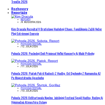
Trenčín 2026
Rozhovory
Reportáže
REPORTY
/
4. AUGUSTA 2026
Kim Dracula Rozpútal V Bratislave Hudobný Chaos. Fanúšikovia Zažili Večer
Plný Extrémnej Energie
POHODA FESTIVAL
/
12. JÚLA 2026
Pohoda 2026: Posledný Deň Priniesol Veľké Koncerty Aj Malé Príbehy
POHODA FESTIVAL
/
11. JÚLA 2026
Pohoda 2026: Piatok Patril Radosti Z Hudby. Od Dychovky Z Rumunska Až
Po Majestátneho Apasheho
POHODA FESTIVAL
/
10. JÚLA 2026
Pohoda 2026 Odštartovala Naplno. Jubilejný Festival Spojil Hudbu, Rodiny Aj
Výnimočnú Atmosféru Oslavy