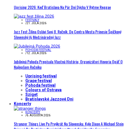
Uprising 2026: Keď Bratislava Na Pár Dní Dýcha V Rytme Reggae
FESTIVALY
/
21. JÚLA 2026
Jazz Fest Žilina Oslávi Svoj 8. Ročník. Do Centra Mesta Prinesie Špičkový
Slovenský Aj Medzinárodný Jazz
POHODA FESTIVAL
/
12. JÚLA 2026
Jubilejná Pohoda Prepísala Vlastnú Históriu, Organizátori Hovoria Opäť O
Najlepšom Ročníku
Uprising festival
Grape festival
Pohoda festival
Colours of Ostrava
Sziget
Bratislavské Jazzové Dni
Koncerty
KONCERTY
/
6. AUGUSTA 2026
Stranger Things Live Po Prvýkrát Na Slovensku. Kyle Dixon A Michael Stein