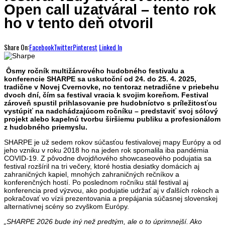
Open call uzatváral – tento rok
ho v tento deň otvoril
Share On:
Facebook
Twitter
Pinterest
Linked In
Ôsmy ročník multižánrového hudobného festivalu a
konferencie SHARPE sa uskutoční od 24. do 25. 4. 2025,
tradične v Novej Cvernovke, no tentoraz netradične v priebehu
dvoch dní, čím sa festival vracia k svojim koreňom. Festival
zároveň spustil prihlasovanie pre hudobníctvo s príležitosťou
vystúpiť na nadchádzajúcom ročníku – predstaviť svoj sólový
projekt alebo kapelnú tvorbu širšiemu publiku a profesionálom
z hudobného priemyslu.
SHARPE je už sedem rokov súčasťou festivalovej mapy Európy a od
jeho vzniku v roku 2018 ho na jeden rok spomalila iba pandémia
COVID-19. Z pôvodne dvojdňového showcaseového podujatia sa
festival rozšíril na tri večery, ktoré hostia desiatky domácich aj
zahraničných kapiel, mnohých zahraničných rečníkov a
konferenčných hostí. Po poslednom ročníku stál festival aj
konferencia pred výzvou, ako podujatie udržať aj v ďalších rokoch a
pokračovať vo vízii prezentovania a prepájania súčasnej slovenskej
alternatívnej scény so zvyškom Európy.
„SHARPE 2026 bude iný než predtým, ale o to úprimnejší. Ako