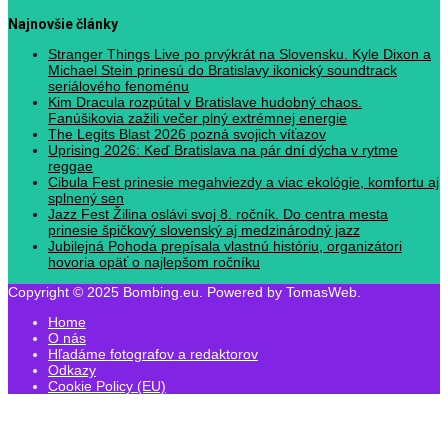
Najnovšie články
Stranger Things Live po prvýkrát na Slovensku. Kyle Dixon a
Michael Stein prinesú do Bratislavy ikonický soundtrack
seriálového fenoménu
Kim Dracula rozpútal v Bratislave hudobný chaos.
Fanúšikovia zažili večer plný extrémnej energie
The Legits Blast 2026 pozná svojich víťazov
Uprising 2026: Keď Bratislava na pár dní dýcha v rytme
reggae
Cibula Fest prinesie megahviezdy a viac ekológie, komfortu aj
splnený sen
Jazz Fest Žilina oslávi svoj 8. ročník. Do centra mesta
prinesie špičkový slovenský aj medzinárodný jazz
Jubilejná Pohoda prepísala vlastnú históriu, organizátori
hovoria opäť o najlepšom ročníku
Copyright © 2025 Bombing.eu. Powered by TomasWeb.
Home
O nás
Hľadáme fotografov a redaktorov
Odkazy
Cookie Policy (EU)