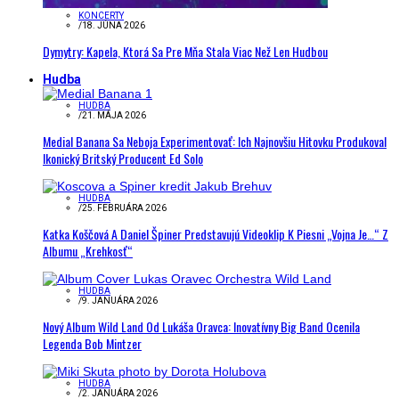
KONCERTY
/
18. JÚNA 2026
Dymytry: Kapela, Ktorá Sa Pre Mňa Stala Viac Než Len Hudbou
Hudba
HUDBA
/
21. MÁJA 2026
Medial Banana Sa Neboja Experimentovať: Ich Najnovšiu Hitovku Produkoval
Ikonický Britský Producent Ed Solo
HUDBA
/
25. FEBRUÁRA 2026
Katka Koščová A Daniel Špiner Predstavujú Videoklip K Piesni „Vojna Je…“ Z
Albumu „Krehkosť“
HUDBA
/
9. JANUÁRA 2026
Nový Album Wild Land Od Lukáša Oravca: Inovatívny Big Band Ocenila
Legenda Bob Mintzer
HUDBA
/
2. JANUÁRA 2026