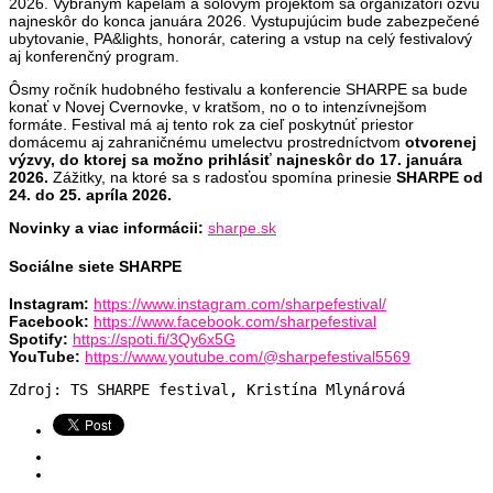
2026. Vybraným kapelám a sólovým projektom sa organizátori ozvú
najneskôr do konca januára 2026. Vystupujúcim bude zabezpečené
ubytovanie, PA&lights, honorár, catering a vstup na celý festivalový
aj konferenčný program.
Ôsmy ročník hudobného festivalu a konferencie SHARPE sa bude
konať v Novej Cvernovke, v kratšom, no o to intenzívnejšom
formáte. Festival má aj tento rok za cieľ poskytnúť priestor
domácemu aj zahraničnému umelectvu prostredníctvom
otvorenej
výzvy, do ktorej sa možno prihlásiť najneskôr do 17. januára
2026.
Zážitky, na ktoré sa s radosťou spomína prinesie
SHARPE od
24. do 25. apríla 2026.
Novinky a viac informácii:
sharpe.sk
Sociálne siete SHARPE
Instagram:
https://www.instagram.com/sharpefestival/
Facebook:
https://www.facebook.com/sharpefestival
Spotify:
https://spoti.fi/3Qy6x5G
YouTube:
https://www.youtube.com/@sharpefestival5569
Zdroj: TS SHARPE festival, Kristína Mlynárová