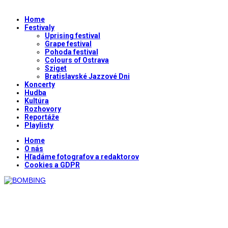
Home
Festivaly
Uprising festival
Grape festival
Pohoda festival
Colours of Ostrava
Sziget
Bratislavské Jazzové Dni
Koncerty
Hudba
Kultúra
Rozhovory
Reportáže
Playlisty
Home
O nás
Hľadáme fotografov a redaktorov
Cookies a GDPR