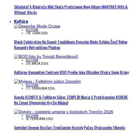
Skladateľ A Klavirista Miki Skuta Predstavuje Nový Album MANTRAS With &
Without Words
Kultúra
KULTÚRA
/
18. JÚNA 2026
Black Celebration Na Dunaji: Fanúšikovia Depeche Mode Oslávia Šesť Rokov
Komunity Netradičnou Plavbou
KULTÚRA
/
26. MÁJA 2026
Kultúrno-Komunitné Centrum BOD Prvého Júna Oficiálne Otvára Svoje Brány
KULTÚRA
/
11. FEBRUÁRA 2026
Kapela ICONITO & Folklórny Súbor ZEMPLÍN Mieria S Predstavením KORENE
Na Zimné Olympijské Hry Do Milána!
KULTÚRA
/
8. FEBRUÁRA 2026
Svetelné Umenie Rozžiari Trenčianske Kostoly Počas Otváracieho Víkendu