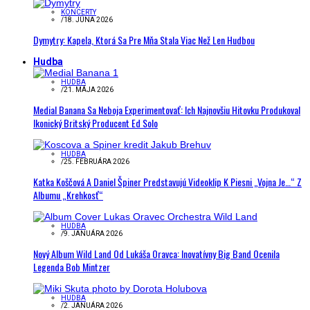
KONCERTY
/
18. JÚNA 2026
Dymytry: Kapela, Ktorá Sa Pre Mňa Stala Viac Než Len Hudbou
Hudba
HUDBA
/
21. MÁJA 2026
Medial Banana Sa Neboja Experimentovať: Ich Najnovšiu Hitovku Produkoval
Ikonický Britský Producent Ed Solo
HUDBA
/
25. FEBRUÁRA 2026
Katka Koščová A Daniel Špiner Predstavujú Videoklip K Piesni „Vojna Je…“ Z
Albumu „Krehkosť“
HUDBA
/
9. JANUÁRA 2026
Nový Album Wild Land Od Lukáša Oravca: Inovatívny Big Band Ocenila
Legenda Bob Mintzer
HUDBA
/
2. JANUÁRA 2026