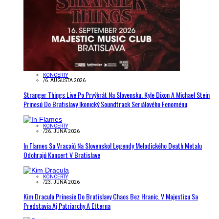
KONCERTY
/
6. AUGUSTA 2026
Stranger Things Live Po Prvýkrát Na Slovensku. Kyle Dixon A Michael Stein
Prinesú Do Bratislavy Ikonický Soundtrack Seriálového Fenoménu
KONCERTY
/
26. JÚNA 2026
In Flames Sa Vracajú Na Slovensko! Legendy Melodického Death Metalu
Odohrajú Koncert V Bratislave
KONCERTY
/
23. JÚNA 2026
Kim Dracula Prinesie Do Bratislavy Chaos Bez Hraníc. V Majesticu Sa
Predstavia Aj Patriarchy A Etterna