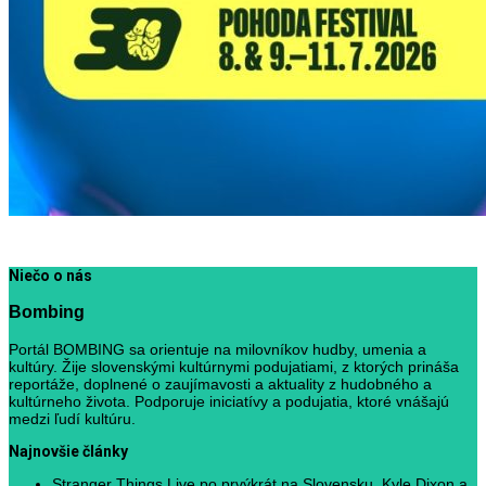
Niečo o nás
Bombing
Portál BOMBING sa orientuje na milovníkov hudby, umenia a
kultúry. Žije slovenskými kultúrnymi podujatiami, z ktorých prináša
reportáže, doplnené o zaujímavosti a aktuality z hudobného a
kultúrneho života. Podporuje iniciatívy a podujatia, ktoré vnášajú
medzi ľudí kultúru.
Najnovšie články
Stranger Things Live po prvýkrát na Slovensku. Kyle Dixon a