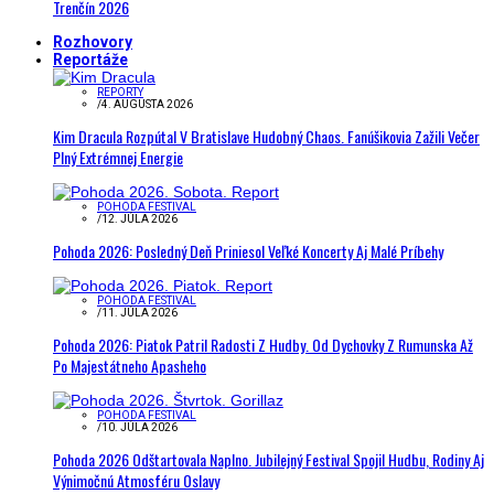
Trenčín 2026
Rozhovory
Reportáže
REPORTY
/
4. AUGUSTA 2026
Kim Dracula Rozpútal V Bratislave Hudobný Chaos. Fanúšikovia Zažili Večer
Plný Extrémnej Energie
POHODA FESTIVAL
/
12. JÚLA 2026
Pohoda 2026: Posledný Deň Priniesol Veľké Koncerty Aj Malé Príbehy
POHODA FESTIVAL
/
11. JÚLA 2026
Pohoda 2026: Piatok Patril Radosti Z Hudby. Od Dychovky Z Rumunska Až
Po Majestátneho Apasheho
POHODA FESTIVAL
/
10. JÚLA 2026
Pohoda 2026 Odštartovala Naplno. Jubilejný Festival Spojil Hudbu, Rodiny Aj
Výnimočnú Atmosféru Oslavy