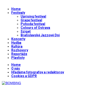
Home
Festivaly
Uprising festival
Grape festival
Pohoda festival
Colours of Ostrava
Sziget
Bratislavské Jazzové Dni
Koncerty
Hudba
Kultúra
Rozhovory
Reportáže
Playlisty
Home
O nás
Hľadáme fotografov a redaktorov
Cookies a GDPR