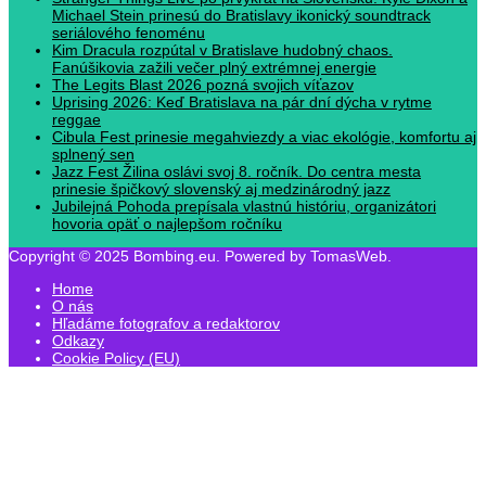
Michael Stein prinesú do Bratislavy ikonický soundtrack
seriálového fenoménu
Kim Dracula rozpútal v Bratislave hudobný chaos.
Fanúšikovia zažili večer plný extrémnej energie
The Legits Blast 2026 pozná svojich víťazov
Uprising 2026: Keď Bratislava na pár dní dýcha v rytme
reggae
Cibula Fest prinesie megahviezdy a viac ekológie, komfortu aj
splnený sen
Jazz Fest Žilina oslávi svoj 8. ročník. Do centra mesta
prinesie špičkový slovenský aj medzinárodný jazz
Jubilejná Pohoda prepísala vlastnú históriu, organizátori
hovoria opäť o najlepšom ročníku
Copyright © 2025 Bombing.eu. Powered by TomasWeb.
Home
O nás
Hľadáme fotografov a redaktorov
Odkazy
Cookie Policy (EU)