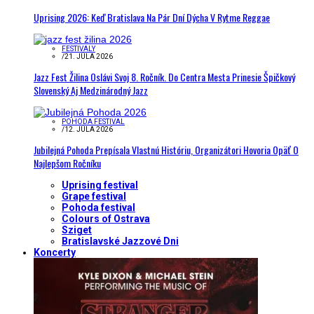
Uprising 2026: Keď Bratislava Na Pár Dní Dýcha V Rytme Reggae
FESTIVALY
/
21. JÚLA 2026
Jazz Fest Žilina Oslávi Svoj 8. Ročník. Do Centra Mesta Prinesie Špičkový
Slovenský Aj Medzinárodný Jazz
POHODA FESTIVAL
/
12. JÚLA 2026
Jubilejná Pohoda Prepísala Vlastnú Históriu, Organizátori Hovoria Opäť O
Najlepšom Ročníku
Uprising festival
Grape festival
Pohoda festival
Colours of Ostrava
Sziget
Bratislavské Jazzové Dni
Koncerty