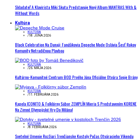
Skladateľ A Klavirista Miki Skuta Predstavuje Nový Album MANTRAS With &
Without Words
Kultúra
KULTÚRA
/
18. JÚNA 2026
Black Celebration Na Dunaji: Fanúšikovia Depeche Mode Oslávia Šesť Rokov
Komunity Netradičnou Plavbou
KULTÚRA
/
26. MÁJA 2026
Kultúrno-Komunitné Centrum BOD Prvého Júna Oficiálne Otvára Svoje Brány
KULTÚRA
/
11. FEBRUÁRA 2026
Kapela ICONITO & Folklórny Súbor ZEMPLÍN Mieria S Predstavením KORENE
Na Zimné Olympijské Hry Do Milána!
KULTÚRA
/
8. FEBRUÁRA 2026
Svetelné Umenie Rozžiari Trenčianske Kostoly Počas Otváracieho Víkendu