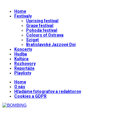
Home
Festivaly
Uprising festival
Grape festival
Pohoda festival
Colours of Ostrava
Sziget
Bratislavské Jazzové Dni
Koncerty
Hudba
Kultúra
Rozhovory
Reportáže
Playlisty
Home
O nás
Hľadáme fotografov a redaktorov
Cookies a GDPR