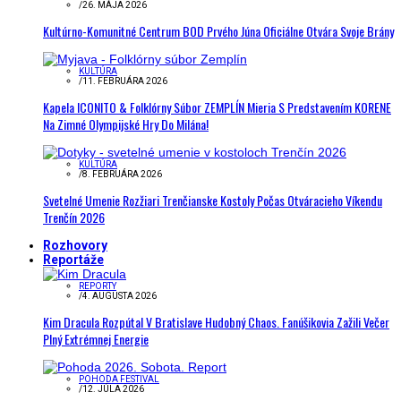
/
26. MÁJA 2026
Kultúrno-Komunitné Centrum BOD Prvého Júna Oficiálne Otvára Svoje Brány
KULTÚRA
/
11. FEBRUÁRA 2026
Kapela ICONITO & Folklórny Súbor ZEMPLÍN Mieria S Predstavením KORENE
Na Zimné Olympijské Hry Do Milána!
KULTÚRA
/
8. FEBRUÁRA 2026
Svetelné Umenie Rozžiari Trenčianske Kostoly Počas Otváracieho Víkendu
Trenčín 2026
Rozhovory
Reportáže
REPORTY
/
4. AUGUSTA 2026
Kim Dracula Rozpútal V Bratislave Hudobný Chaos. Fanúšikovia Zažili Večer
Plný Extrémnej Energie
POHODA FESTIVAL
/
12. JÚLA 2026