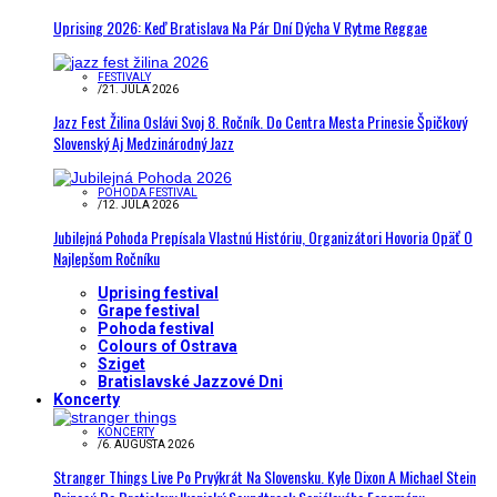
Uprising 2026: Keď Bratislava Na Pár Dní Dýcha V Rytme Reggae
FESTIVALY
/
21. JÚLA 2026
Jazz Fest Žilina Oslávi Svoj 8. Ročník. Do Centra Mesta Prinesie Špičkový
Slovenský Aj Medzinárodný Jazz
POHODA FESTIVAL
/
12. JÚLA 2026
Jubilejná Pohoda Prepísala Vlastnú Históriu, Organizátori Hovoria Opäť O
Najlepšom Ročníku
Uprising festival
Grape festival
Pohoda festival
Colours of Ostrava
Sziget
Bratislavské Jazzové Dni
Koncerty
KONCERTY
/
6. AUGUSTA 2026
Stranger Things Live Po Prvýkrát Na Slovensku. Kyle Dixon A Michael Stein