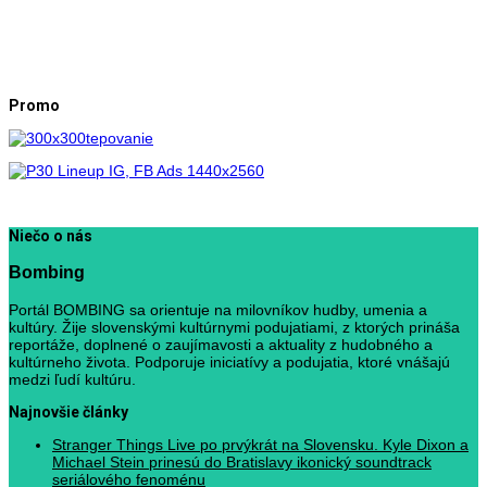
Promo
Niečo o nás
Bombing
Portál BOMBING sa orientuje na milovníkov hudby, umenia a
kultúry. Žije slovenskými kultúrnymi podujatiami, z ktorých prináša
reportáže, doplnené o zaujímavosti a aktuality z hudobného a
kultúrneho života. Podporuje iniciatívy a podujatia, ktoré vnášajú
medzi ľudí kultúru.
Najnovšie články
Stranger Things Live po prvýkrát na Slovensku. Kyle Dixon a
Michael Stein prinesú do Bratislavy ikonický soundtrack
seriálového fenoménu