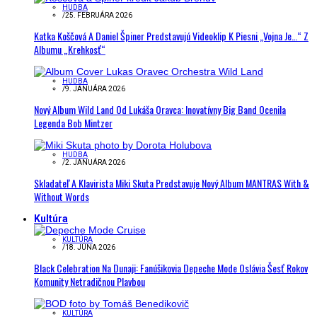
HUDBA
/
25. FEBRUÁRA 2026
Katka Koščová A Daniel Špiner Predstavujú Videoklip K Piesni „Vojna Je…“ Z
Albumu „Krehkosť“
HUDBA
/
9. JANUÁRA 2026
Nový Album Wild Land Od Lukáša Oravca: Inovatívny Big Band Ocenila
Legenda Bob Mintzer
HUDBA
/
2. JANUÁRA 2026
Skladateľ A Klavirista Miki Skuta Predstavuje Nový Album MANTRAS With &
Without Words
Kultúra
KULTÚRA
/
18. JÚNA 2026
Black Celebration Na Dunaji: Fanúšikovia Depeche Mode Oslávia Šesť Rokov
Komunity Netradičnou Plavbou
KULTÚRA