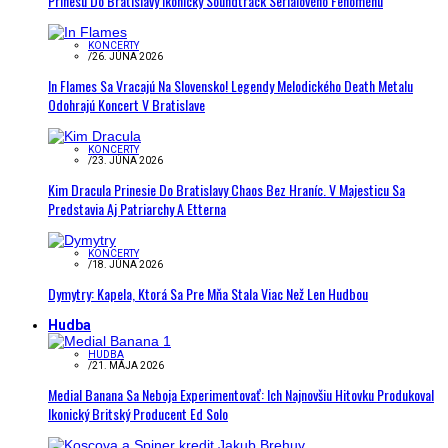
Prinesú Do Bratislavy Ikonický Soundtrack Seriálového Fenoménu
KONCERTY
/
26. JÚNA 2026
In Flames Sa Vracajú Na Slovensko! Legendy Melodického Death Metalu
Odohrajú Koncert V Bratislave
KONCERTY
/
23. JÚNA 2026
Kim Dracula Prinesie Do Bratislavy Chaos Bez Hraníc. V Majesticu Sa
Predstavia Aj Patriarchy A Etterna
KONCERTY
/
18. JÚNA 2026
Dymytry: Kapela, Ktorá Sa Pre Mňa Stala Viac Než Len Hudbou
Hudba
HUDBA
/
21. MÁJA 2026
Medial Banana Sa Neboja Experimentovať: Ich Najnovšiu Hitovku Produkoval
Ikonický Britský Producent Ed Solo