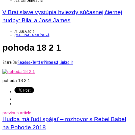
/
22. OKTÓBRA 2013
V Bratislave vystúpia hviezdy súčasnej čiernej
hudby: Bilal a José James
/
4. JÚLA 2019
/
MARTINA JAROLÍNOVÁ
pohoda 18 2 1
Share On:
Facebook
Twitter
Pinterest
Linked In
pohoda 18 2 1
previous article
Hudba má ľudí spájať – rozhovor s Rebel Babel
na Pohode 2018