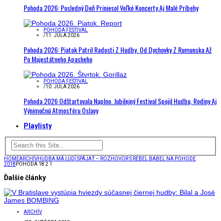
Pohoda 2026: Posledný Deň Priniesol Veľké Koncerty Aj Malé Príbehy
POHODA FESTIVAL
/
11. JÚLA 2026
Pohoda 2026: Piatok Patril Radosti Z Hudby. Od Dychovky Z Rumunska Až
Po Majestátneho Apasheho
POHODA FESTIVAL
/
10. JÚLA 2026
Pohoda 2026 Odštartovala Naplno. Jubilejný Festival Spojil Hudbu, Rodiny Aj
Výnimočnú Atmosféru Oslavy
Playlisty
HOME
ARCHÍV
HUDBA MÁ ĽUDÍ SPÁJAŤ – ROZHOVOR S REBEL BABEL NA POHODE
2018
POHODA 18 2 1
Ďalšie články
ARCHÍV