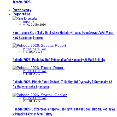
Trenčín 2026
Rozhovory
Reportáže
REPORTY
/
4. AUGUSTA 2026
Kim Dracula Rozpútal V Bratislave Hudobný Chaos. Fanúšikovia Zažili Večer
Plný Extrémnej Energie
POHODA FESTIVAL
/
12. JÚLA 2026
Pohoda 2026: Posledný Deň Priniesol Veľké Koncerty Aj Malé Príbehy
POHODA FESTIVAL
/
11. JÚLA 2026
Pohoda 2026: Piatok Patril Radosti Z Hudby. Od Dychovky Z Rumunska Až
Po Majestátneho Apasheho
POHODA FESTIVAL
/
10. JÚLA 2026
Pohoda 2026 Odštartovala Naplno. Jubilejný Festival Spojil Hudbu, Rodiny Aj
Výnimočnú Atmosféru Oslavy