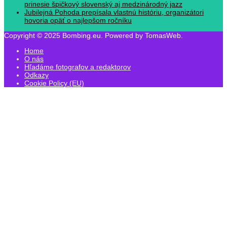
prinesie špičkový slovenský aj medzinárodný jazz
Jubilejná Pohoda prepísala vlastnú históriu, organizátori
hovoria opäť o najlepšom ročníku
Copyright © 2025 Bombing.eu. Powered by TomasWeb.
Home
O nás
Hľadáme fotografov a redaktorov
Odkazy
Cookie Policy (EU)