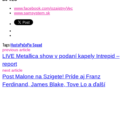
www.facebook.com/ozajstnyVec
www.samsystem.sk
Tags:
HustoPeče
Pio Squad
previous article
LIVE Metallica show v podaní kapely Intrepid –
report
next article
Post Malone na Szigete! Príde aj Franz
Ferdinand, James Blake, Tove Lo a ďalší