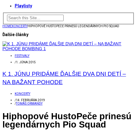
Playlisty
HOME
KONCERTY
HIPHOPOVÉ HUSTOPEČE PRINESÚ LEGENDÁRNYCH PIO SQUAD
Ďalšie články
FESTIVALY
/
1. JÚNA 2015
K 1. JÚNU PRIDÁME ĎALŠIE DVA DNI DETÍ –
NA BAŽANT POHODE
KONCERTY
/
14. FEBRUÁRA 2019
/
TOMÁŠ ORMANDY
Hiphopové HustoPeče prinesú
legendárnych Pio Squad