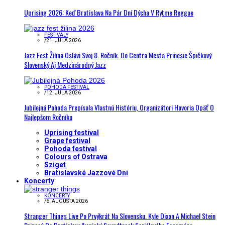
Uprising 2026: Keď Bratislava Na Pár Dní Dýcha V Rytme Reggae
FESTIVALY
/
21. JÚLA 2026
Jazz Fest Žilina Oslávi Svoj 8. Ročník. Do Centra Mesta Prinesie Špičkový
Slovenský Aj Medzinárodný Jazz
POHODA FESTIVAL
/
12. JÚLA 2026
Jubilejná Pohoda Prepísala Vlastnú Históriu, Organizátori Hovoria Opäť O
Najlepšom Ročníku
Uprising festival
Grape festival
Pohoda festival
Colours of Ostrava
Sziget
Bratislavské Jazzové Dni
Koncerty
KONCERTY
/
6. AUGUSTA 2026
Stranger Things Live Po Prvýkrát Na Slovensku. Kyle Dixon A Michael Stein