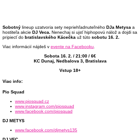
Sobotný
lineup uzatvoria sety nepriehľadnuteľného
DJa Metysa
a
hostiteľa akcie
DJ Veca.
Nenechaj si ujsť hiphopovú nálož a dojdi sa
pripiecť do
bratislavského Kácečka
už túto
sobotu
16. 2.
Viac informácií nájdeš v
evente na Facebooku
.
Sobota 16. 2. / 21:00 / 6€
KC Dunaj, Nedbalova 3, Bratislava
Vstup 18+
Viac info:
Pio Squad
www.piosquad.cz
www.instagram.com/piosquad
www.facebook.com/piosquad
DJ METYS
www.facebook.com/djmetys135
DJ VEC