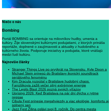
Niečo o nás
Bombing
Portál BOMBING sa orientuje na milovníkov hudby, umenia a
kultúry. Žije slovenskými kultúrnymi podujatiami, z ktorých prináša
reportáže, doplnené o zaujímavosti a aktuality z hudobného a
kultúrneho života. Podporuje iniciatívy a podujatia, ktoré vnášajú
medzi ľudí kultúru.
Najnovšie články
Stranger Things Live po prvýkrát na Slovensku. Kyle Dixon a
Michael Stein prinesú do Bratislavy ikonický soundtrack
seriálového fenoménu
Kim Dracula rozpútal v Bratislave hudobný chaos.
Fanúšikovia zažili večer plný extrémnej energie
The Legits Blast 2026 pozná svojich víťazov
Uprising 2026: Keď Bratislava na pár dní dýcha v rytme
reggae
Cibula Fest prinesie megahviezdy a viac ekológie, komfortu aj
splnený sen
Jazz Fest Žilina oslávi svoj 8. ročník. Do centra mesta