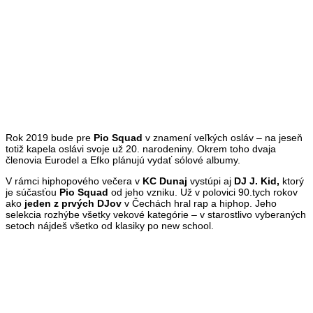
Rok 2019 bude pre
Pio Squad
v znamení veľkých osláv – na jeseň
totiž kapela oslávi svoje už 20. narodeniny. Okrem toho dvaja
členovia Eurodel a Efko plánujú vydať sólové albumy.
V rámci hiphopového večera v
KC Dunaj
vystúpi aj
DJ J. Kid,
ktorý
je súčasťou
Pio Squad
od jeho vzniku. Už v polovici 90.tych rokov
ako
jeden z
prvých DJov
v Čechách hral rap a hiphop. Jeho
selekcia rozhýbe všetky vekové kategórie – v starostlivo vyberaných
setoch nájdeš všetko od klasiky po new school.