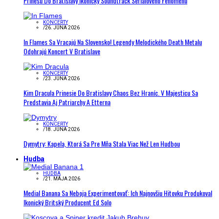
Prinesú Do Bratislavy Ikonický Soundtrack Seriálového Fenoménu
KONCERTY
/
26. JÚNA 2026
In Flames Sa Vracajú Na Slovensko! Legendy Melodického Death Metalu
Odohrajú Koncert V Bratislave
KONCERTY
/
23. JÚNA 2026
Kim Dracula Prinesie Do Bratislavy Chaos Bez Hraníc. V Majesticu Sa
Predstavia Aj Patriarchy A Etterna
KONCERTY
/
18. JÚNA 2026
Dymytry: Kapela, Ktorá Sa Pre Mňa Stala Viac Než Len Hudbou
Hudba
HUDBA
/
21. MÁJA 2026
Medial Banana Sa Neboja Experimentovať: Ich Najnovšiu Hitovku Produkoval
Ikonický Britský Producent Ed Solo