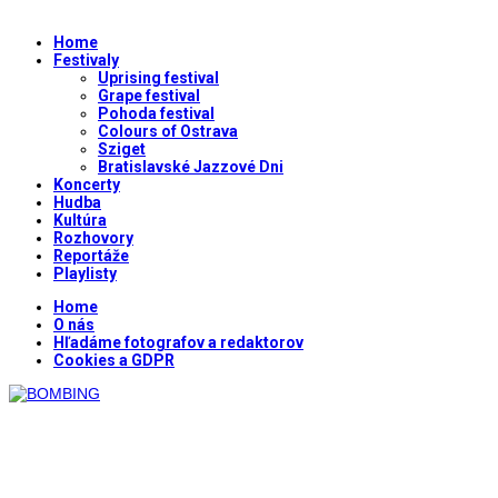
Home
Festivaly
Uprising festival
Grape festival
Pohoda festival
Colours of Ostrava
Sziget
Bratislavské Jazzové Dni
Koncerty
Hudba
Kultúra
Rozhovory
Reportáže
Playlisty
Home
O nás
Hľadáme fotografov a redaktorov
Cookies a GDPR