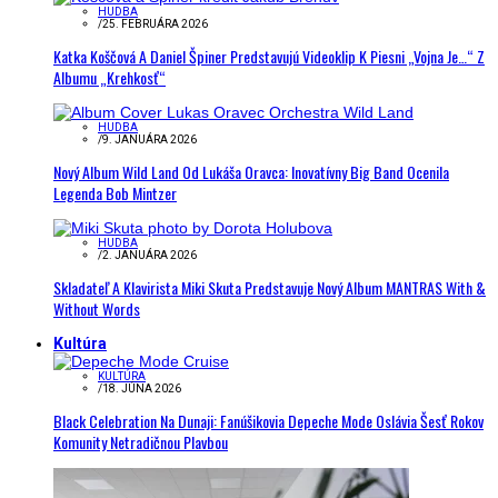
HUDBA
/
25. FEBRUÁRA 2026
Katka Koščová A Daniel Špiner Predstavujú Videoklip K Piesni „Vojna Je…“ Z
Albumu „Krehkosť“
HUDBA
/
9. JANUÁRA 2026
Nový Album Wild Land Od Lukáša Oravca: Inovatívny Big Band Ocenila
Legenda Bob Mintzer
HUDBA
/
2. JANUÁRA 2026
Skladateľ A Klavirista Miki Skuta Predstavuje Nový Album MANTRAS With &
Without Words
Kultúra
KULTÚRA
/
18. JÚNA 2026
Black Celebration Na Dunaji: Fanúšikovia Depeche Mode Oslávia Šesť Rokov
Komunity Netradičnou Plavbou