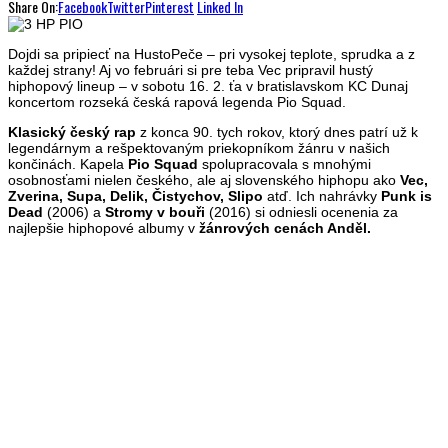
Share On:
Facebook
Twitter
Pinterest
Linked In
Dojdi sa pripiecť na HustoPeče – pri vysokej teplote, sprudka a z
každej strany! Aj vo februári si pre teba Vec pripravil hustý
hiphopový lineup – v sobotu 16. 2. ťa v bratislavskom KC Dunaj
koncertom rozseká česká rapová legenda Pio Squad.
Klasický český rap
z konca 90. tych rokov, ktorý dnes patrí už k
legendárnym a rešpektovaným priekopníkom žánru v našich
končinách. Kapela
Pio Squad
spolupracovala s mnohými
osobnosťami nielen českého, ale aj slovenského hiphopu ako
Vec,
Zverina, Supa, Delik, Čistychov, Slipo
atď. Ich nahrávky
Punk is
Dead
(2006) a
Stromy v bouři
(2016) si odniesli ocenenia za
najlepšie hiphopové albumy v
žánrových cenách Anděl.