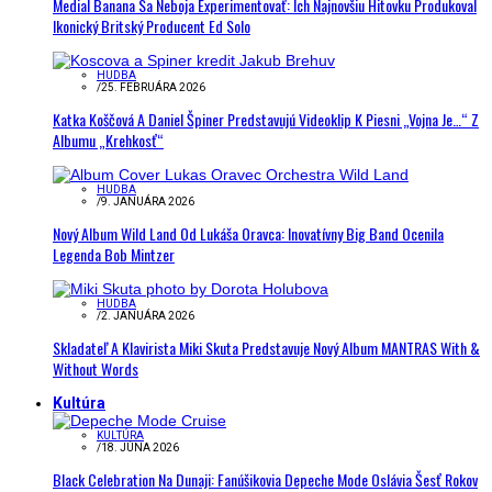
Medial Banana Sa Neboja Experimentovať: Ich Najnovšiu Hitovku Produkoval
Ikonický Britský Producent Ed Solo
HUDBA
/
25. FEBRUÁRA 2026
Katka Koščová A Daniel Špiner Predstavujú Videoklip K Piesni „Vojna Je…“ Z
Albumu „Krehkosť“
HUDBA
/
9. JANUÁRA 2026
Nový Album Wild Land Od Lukáša Oravca: Inovatívny Big Band Ocenila
Legenda Bob Mintzer
HUDBA
/
2. JANUÁRA 2026
Skladateľ A Klavirista Miki Skuta Predstavuje Nový Album MANTRAS With &
Without Words
Kultúra
KULTÚRA
/
18. JÚNA 2026
Black Celebration Na Dunaji: Fanúšikovia Depeche Mode Oslávia Šesť Rokov