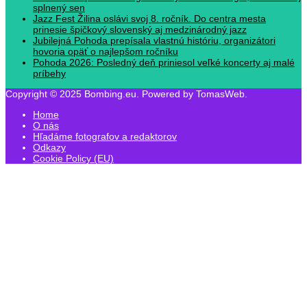
splnený sen
Jazz Fest Žilina oslávi svoj 8. ročník. Do centra mesta
prinesie špičkový slovenský aj medzinárodný jazz
Jubilejná Pohoda prepísala vlastnú históriu, organizátori
hovoria opäť o najlepšom ročníku
Pohoda 2026: Posledný deň priniesol veľké koncerty aj malé
príbehy
Copyright © 2025 Bombing.eu. Powered by TomasWeb.
Home
O nás
Hľadáme fotografov a redaktorov
Odkazy
Cookie Policy (EU)