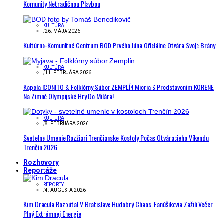
Komunity Netradičnou Plavbou
KULTÚRA
/
26. MÁJA 2026
Kultúrno-Komunitné Centrum BOD Prvého Júna Oficiálne Otvára Svoje Brány
KULTÚRA
/
11. FEBRUÁRA 2026
Kapela ICONITO & Folklórny Súbor ZEMPLÍN Mieria S Predstavením KORENE
Na Zimné Olympijské Hry Do Milána!
KULTÚRA
/
8. FEBRUÁRA 2026
Svetelné Umenie Rozžiari Trenčianske Kostoly Počas Otváracieho Víkendu
Trenčín 2026
Rozhovory
Reportáže
REPORTY
/
4. AUGUSTA 2026
Kim Dracula Rozpútal V Bratislave Hudobný Chaos. Fanúšikovia Zažili Večer
Plný Extrémnej Energie