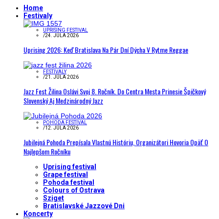
Home
Festivaly
UPRISING FESTIVAL
/
24. JÚLA 2026
Uprising 2026: Keď Bratislava Na Pár Dní Dýcha V Rytme Reggae
FESTIVALY
/
21. JÚLA 2026
Jazz Fest Žilina Oslávi Svoj 8. Ročník. Do Centra Mesta Prinesie Špičkový
Slovenský Aj Medzinárodný Jazz
POHODA FESTIVAL
/
12. JÚLA 2026
Jubilejná Pohoda Prepísala Vlastnú Históriu, Organizátori Hovoria Opäť O
Najlepšom Ročníku
Uprising festival
Grape festival
Pohoda festival
Colours of Ostrava
Sziget
Bratislavské Jazzové Dni
Koncerty