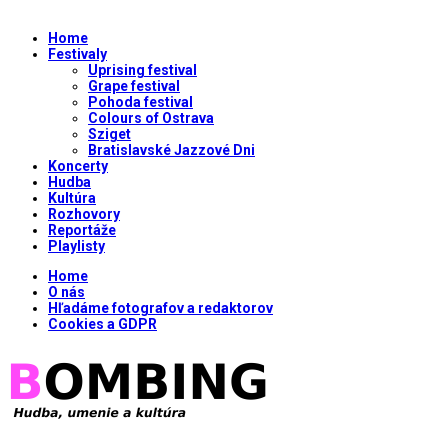
Home
Festivaly
Uprising festival
Grape festival
Pohoda festival
Colours of Ostrava
Sziget
Bratislavské Jazzové Dni
Koncerty
Hudba
Kultúra
Rozhovory
Reportáže
Playlisty
Home
O nás
Hľadáme fotografov a redaktorov
Cookies a GDPR