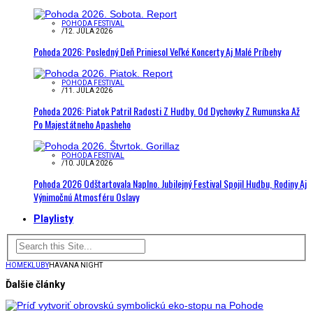
POHODA FESTIVAL
/
12. JÚLA 2026
Pohoda 2026: Posledný Deň Priniesol Veľké Koncerty Aj Malé Príbehy
POHODA FESTIVAL
/
11. JÚLA 2026
Pohoda 2026: Piatok Patril Radosti Z Hudby. Od Dychovky Z Rumunska Až
Po Majestátneho Apasheho
POHODA FESTIVAL
/
10. JÚLA 2026
Pohoda 2026 Odštartovala Naplno. Jubilejný Festival Spojil Hudbu, Rodiny Aj
Výnimočnú Atmosféru Oslavy
Playlisty
HOME
KLUBY
HAVANA NIGHT
Ďalšie články