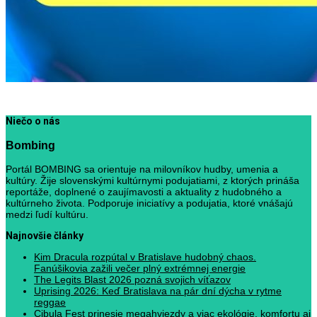
Niečo o nás
Bombing
Portál BOMBING sa orientuje na milovníkov hudby, umenia a
kultúry. Žije slovenskými kultúrnymi podujatiami, z ktorých prináša
reportáže, doplnené o zaujímavosti a aktuality z hudobného a
kultúrneho života. Podporuje iniciatívy a podujatia, ktoré vnášajú
medzi ľudí kultúru.
Najnovšie články
Kim Dracula rozpútal v Bratislave hudobný chaos.
Fanúšikovia zažili večer plný extrémnej energie
The Legits Blast 2026 pozná svojich víťazov
Uprising 2026: Keď Bratislava na pár dní dýcha v rytme
reggae
Cibula Fest prinesie megahviezdy a viac ekológie, komfortu aj