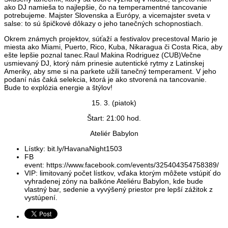
ako DJ namieša to najlepšie, čo na temperamentné tancovanie
potrebujeme. Majster Slovenska a Európy, a vicemajster sveta v
salse: to sú špičkové dôkazy o jeho tanečných schopnostiach.
Okrem známych projektov, súťaží a festivalov precestoval Mario je
miesta ako Miami, Puerto, Rico, Kuba, Nikaragua či Costa Rica, aby
ešte lepšie poznal tanec.Raul Makina Rodriguez (CUB)Večne
usmievaný DJ, ktorý nám prinesie autentické rytmy z Latinskej
Ameriky, aby sme si na parkete užili tanečný temperament. V jeho
podaní nás čaká selekcia, ktorá je ako stvorená na tancovanie.
Bude to explózia energie a štýlov!
15. 3. (piatok)
Štart: 21:00 hod.
Ateliér Babylon
Lístky: bit.ly/HavanaNight1503
FB
event: https://www.facebook.com/events/325404354758389/
VIP: limitovaný počet lístkov, vďaka ktorým môžete vstúpiť do
vyhradenej zóny na balkóne Ateliéru Babylon, kde bude
vlastný bar, sedenie a vyvýšený priestor pre lepší zážitok z
vystúpení.