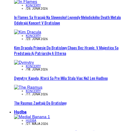
KONCERTY
/
26. JÚNA 2026
In Flames Sa Vracajú Na Slovensko! Legendy Melodického Death Metalu
Odohrajú Koncert V Bratislave
KONCERTY
/
23. JÚNA 2026
Kim Dracula Prinesie Do Bratislavy Chaos Bez Hraníc. V Majesticu Sa
Predstavia Aj Patriarchy A Etterna
KONCERTY
/
18. JÚNA 2026
Dymytry: Kapela, Ktorá Sa Pre Mňa Stala Viac Než Len Hudbou
KONCERTY
/
11. JÚNA 2026
The Rasmus Zavítajú Do Bratislavy
Hudba
HUDBA
/
21. MÁJA 2026