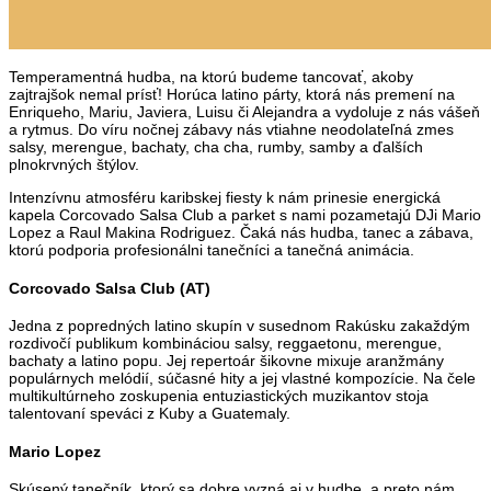
Temperamentná hudba, na ktorú budeme tancovať, akoby
zajtrajšok nemal prísť! Horúca latino párty, ktorá nás premení na
Enriqueho, Mariu, Javiera, Luisu či Alejandra a vydoluje z nás vášeň
a rytmus. Do víru nočnej zábavy nás vtiahne neodolateľná zmes
salsy, merengue, bachaty, cha cha, rumby, samby a ďalších
plnokrvných štýlov.
Intenzívnu atmosféru karibskej fiesty k nám prinesie energická
kapela Corcovado Salsa Club a parket s nami pozametajú DJi Mario
Lopez a Raul Makina Rodriguez. Čaká nás hudba, tanec a zábava,
ktorú podporia profesionálni tanečníci a tanečná animácia.
Corcovado Salsa Club (AT)
Jedna z popredných latino skupín v susednom Rakúsku zakaždým
rozdivočí publikum kombináciou salsy, reggaetonu, merengue,
bachaty a latino popu. Jej repertoár šikovne mixuje aranžmány
populárnych melódií, súčasné hity a jej vlastné kompozície. Na čele
multikultúrneho zoskupenia entuziastických muzikantov stoja
talentovaní speváci z Kuby a Guatemaly.
Mario Lopez
Skúsený tanečník, ktorý sa dobre vyzná aj v hudbe, a preto nám