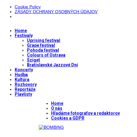
Cookie Policy
ZÁSADY OCHRANY OSOBNÝCH ÚDAJOV
Home
Festivaly
Uprising festival
Grape festival
Pohoda festival
Colours of Ostrava
Sziget
Bratislavské Jazzové Dni
Koncerty
Hudba
Kultúra
Rozhovory
Reportáže
Playlisty
Home
O nás
Hľadáme fotografov a redaktorov
Cookies a GDPR