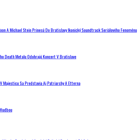
ixon A Michael Stein Prinesú Do Bratislavy Ikonický Soundtrack Seriálového Fenoménu
ého Death Metalu Odohrajú Koncert V Bratislave
V Majesticu Sa Predstavia Aj Patriarchy A Etterna
n Hudbou