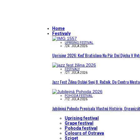
Home
Festivaly
UPRISING FESTIVAL
/
24. JÚLA 2026
Uprising 2026: Keď Bratislava Na Pár Dní Dýcha V R
FESTIVALY
/
21. JÚLA 2026
Jazz Fest Žilina Oslávi Svoj 8. Ročník. Do Centra Mest
POHODA FESTIVAL
/
12. JÚLA 2026
Jubilejná Pohoda Prepísala Vlastnú Históriu, Organizá
Uprising festival
Grape festival
Pohoda festival
Colours of Ostrava
Sziget