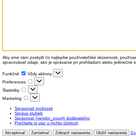
Aby sme vám poskytli čo najlepšie používateľské skúsenosti, používa
spracovávať údaje, ako je správanie pri prehliadaní alebo jedinečné i
Funkčné
Funkčné
Vždy aktívny
Preferences
Preferences
Štatistiky
Štatistiky
Marketing
Marketing
Spravovať možnosti
Správa služieb
Spravovať {vendor_count} dodávateľov
Prečítajte si viac o týchto účeloch
Zo
Akceptovať
Zamietnuť
Zobraziť nastavenia
Uložiť nastavenia