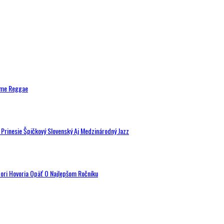
ytme Reggae
a Prinesie Špičkový Slovenský Aj Medzinárodný Jazz
tori Hovoria Opäť O Najlepšom Ročníku