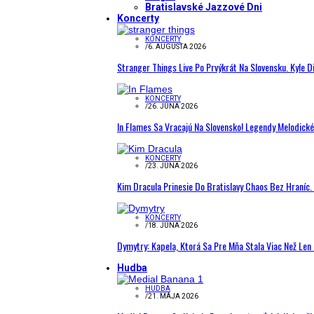
Bratislavské Jazzové Dni
Koncerty
KONCERTY
/
6. AUGUSTA 2026
Stranger Things Live Po Prvýkrát Na Slovensku. Kyle D
KONCERTY
/
26. JÚNA 2026
In Flames Sa Vracajú Na Slovensko! Legendy Melodick
KONCERTY
/
23. JÚNA 2026
Kim Dracula Prinesie Do Bratislavy Chaos Bez Hraníc. 
KONCERTY
/
18. JÚNA 2026
Dymytry: Kapela, Ktorá Sa Pre Mňa Stala Viac Než Le
Hudba
HUDBA
/
21. MÁJA 2026