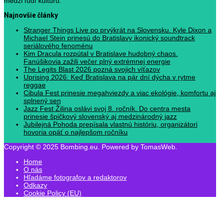
medzi ľudí kultúru.
Najnovšie články
Stranger Things Live po prvýkrát na Slovensku. Kyle Dixon a
Michael Stein prinesú do Bratislavy ikonický soundtrack
seriálového fenoménu
Kim Dracula rozpútal v Bratislave hudobný chaos.
Fanúšikovia zažili večer plný extrémnej energie
The Legits Blast 2026 pozná svojich víťazov
Uprising 2026: Keď Bratislava na pár dní dýcha v rytme
reggae
Cibula Fest prinesie megahviezdy a viac ekológie, komfortu aj
splnený sen
Jazz Fest Žilina oslávi svoj 8. ročník. Do centra mesta
prinesie špičkový slovenský aj medzinárodný jazz
Jubilejná Pohoda prepísala vlastnú históriu, organizátori
hovoria opäť o najlepšom ročníku
Copyright © 2025 Bombing.eu. Powered by TomasWeb.
Home
O nás
Hľadáme fotografov a redaktorov
Odkazy
Cookie Policy (EU)