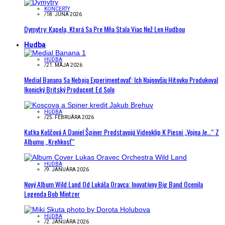
KONCERTY
/
18. JÚNA 2026
Dymytry: Kapela, Ktorá Sa Pre Mňa Stala Viac Než Len Hudbou
Hudba
HUDBA
/
21. MÁJA 2026
Medial Banana Sa Neboja Experimentovať: Ich Najnovšiu Hitovku Produkoval
Ikonický Britský Producent Ed Solo
HUDBA
/
25. FEBRUÁRA 2026
Katka Koščová A Daniel Špiner Predstavujú Videoklip K Piesni „Vojna Je…“ Z
Albumu „Krehkosť“
HUDBA
/
9. JANUÁRA 2026
Nový Album Wild Land Od Lukáša Oravca: Inovatívny Big Band Ocenila
Legenda Bob Mintzer
HUDBA
/
2. JANUÁRA 2026