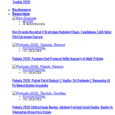
Trenčín 2026
Rozhovory
Reportáže
REPORTY
/
4. AUGUSTA 2026
Kim Dracula Rozpútal V Bratislave Hudobný Chaos. Fanúšikovia Zažili Večer
Plný Extrémnej Energie
POHODA FESTIVAL
/
12. JÚLA 2026
Pohoda 2026: Posledný Deň Priniesol Veľké Koncerty Aj Malé Príbehy
POHODA FESTIVAL
/
11. JÚLA 2026
Pohoda 2026: Piatok Patril Radosti Z Hudby. Od Dychovky Z Rumunska Až
Po Majestátneho Apasheho
POHODA FESTIVAL
/
10. JÚLA 2026
Pohoda 2026 Odštartovala Naplno. Jubilejný Festival Spojil Hudbu, Rodiny Aj
Výnimočnú Atmosféru Oslavy