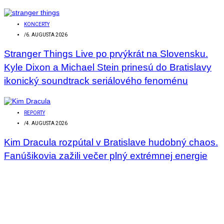
KONCERTY
/
6. AUGUSTA 2026
Stranger Things Live po prvýkrát na Slovensku.
Kyle Dixon a Michael Stein prinesú do Bratislavy
ikonický soundtrack seriálového fenoménu
REPORTY
/
4. AUGUSTA 2026
Kim Dracula rozpútal v Bratislave hudobný chaos.
Fanúšikovia zažili večer plný extrémnej energie