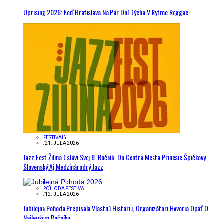
Uprising 2026: Keď Bratislava Na Pár Dní Dýcha V Rytme Reggae
FESTIVALY
/
21. JÚLA 2026
Jazz Fest Žilina Oslávi Svoj 8. Ročník. Do Centra Mesta Prinesie Špičkový
Slovenský Aj Medzinárodný Jazz
POHODA FESTIVAL
/
12. JÚLA 2026
Jubilejná Pohoda Prepísala Vlastnú Históriu, Organizátori Hovoria Opäť O
Najlepšom Ročníku