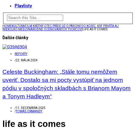
Playlisty
HOME
KULTÚRA
FILM KRSTNÝ OTEC PRÍDE UŽ O PÁR DNÍ DO KOŠÍC. KIIF PRIVÍTA AJ
NIEKOĽKO MEDZINÁRODNE OCEŇOVANÝCH TVORCOV!
LIFE AS IT COMES
Ďalšie články
REPORTY
/
22. MÁJA 2024
Celeste Buckingham: „Stále tomu nemôžem
uveriť. Dostalo sa mi pocty vystúpiť na jednom
pódiu v spoločných skladbách s Brianom Mayom
a Tonym Hadleym“
/
11. DECEMBRA 2025
/
TOMÁŠ ORMANDY
life as it comes