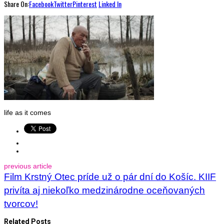
Share On:
Facebook
Twitter
Pinterest
Linked In
life as it comes
previous article
Film Krstný Otec príde už o pár dní do Košíc. KIIF
privíta aj niekoľko medzinárodne oceňovaných
tvorcov!
Related Posts