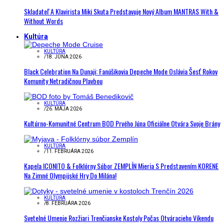
Skladateľ A Klavirista Miki Skuta Predstavuje Nový Album MANTRAS With &
Without Words
Kultúra
KULTÚRA
/
18. JÚNA 2026
Black Celebration Na Dunaji: Fanúšikovia Depeche Mode Oslávia Šesť Rokov
Komunity Netradičnou Plavbou
KULTÚRA
/
26. MÁJA 2026
Kultúrno-Komunitné Centrum BOD Prvého Júna Oficiálne Otvára Svoje Brány
KULTÚRA
/
11. FEBRUÁRA 2026
Kapela ICONITO & Folklórny Súbor ZEMPLÍN Mieria S Predstavením KORENE
Na Zimné Olympijské Hry Do Milána!
KULTÚRA
/
8. FEBRUÁRA 2026
Svetelné Umenie Rozžiari Trenčianske Kostoly Počas Otváracieho Víkendu