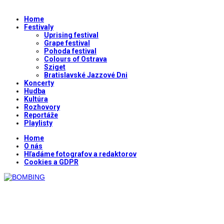
Home
Festivaly
Uprising festival
Grape festival
Pohoda festival
Colours of Ostrava
Sziget
Bratislavské Jazzové Dni
Koncerty
Hudba
Kultúra
Rozhovory
Reportáže
Playlisty
Home
O nás
Hľadáme fotografov a redaktorov
Cookies a GDPR