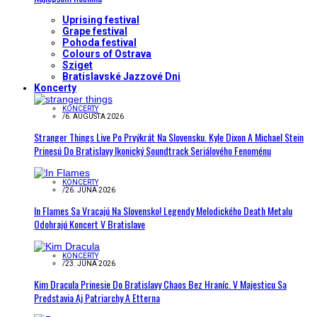
Uprising festival
Grape festival
Pohoda festival
Colours of Ostrava
Sziget
Bratislavské Jazzové Dni
Koncerty
KONCERTY
/
6. AUGUSTA 2026
Stranger Things Live Po Prvýkrát Na Slovensku. Kyle Dixon A Michael Stein
Prinesú Do Bratislavy Ikonický Soundtrack Seriálového Fenoménu
KONCERTY
/
26. JÚNA 2026
In Flames Sa Vracajú Na Slovensko! Legendy Melodického Death Metalu
Odohrajú Koncert V Bratislave
KONCERTY
/
23. JÚNA 2026
Kim Dracula Prinesie Do Bratislavy Chaos Bez Hraníc. V Majesticu Sa
Predstavia Aj Patriarchy A Etterna