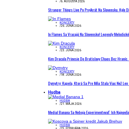
/
6. AUGUSTA 2026
Stranger Things Live Po Prvýkrát Na Slovensku. Kyle D
KONCERTY
/
26. JÚNA 2026
In Flames Sa Vracajú Na Slovensko! Legendy Melodick
KONCERTY
/
23. JÚNA 2026
Kim Dracula Prinesie Do Bratislavy Chaos Bez Hraníc. 
KONCERTY
/
18. JÚNA 2026
Dymytry: Kapela, Ktorá Sa Pre Mňa Stala Viac Než Le
Hudba
HUDBA
/
21. MÁJA 2026
Medial Banana Sa Neboja Experimentovať: Ich Najnovši
HUDBA
/
25. FEBRUÁRA 2026