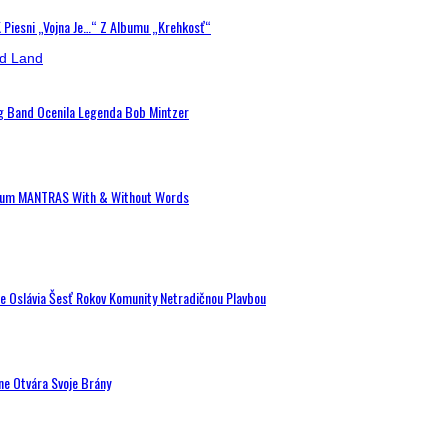
K Piesni „Vojna Je…“ Z Albumu „Krehkosť“
ig Band Ocenila Legenda Bob Mintzer
 Album MANTRAS With & Without Words
de Oslávia Šesť Rokov Komunity Netradičnou Plavbou
ne Otvára Svoje Brány