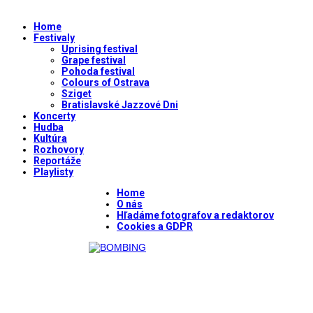
Home
Festivaly
Uprising festival
Grape festival
Pohoda festival
Colours of Ostrava
Sziget
Bratislavské Jazzové Dni
Koncerty
Hudba
Kultúra
Rozhovory
Reportáže
Playlisty
Home
O nás
Hľadáme fotografov a redaktorov
Cookies a GDPR