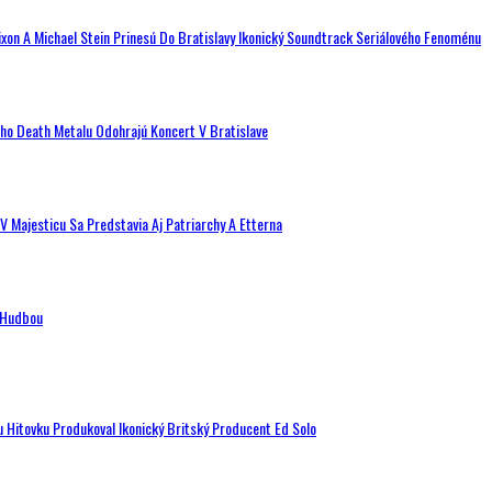
ixon A Michael Stein Prinesú Do Bratislavy Ikonický Soundtrack Seriálového Fenoménu
ého Death Metalu Odohrajú Koncert V Bratislave
V Majesticu Sa Predstavia Aj Patriarchy A Etterna
n Hudbou
u Hitovku Produkoval Ikonický Britský Producent Ed Solo