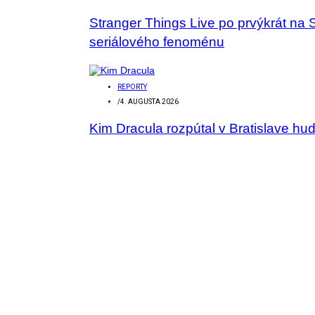
Stranger Things Live po prvýkrát na 
seriálového fenoménu
REPORTY
/
4. AUGUSTA 2026
Kim Dracula rozpútal v Bratislave hu