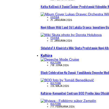
Katka Koščová A Daniel Špiner Predstavujú Videoklip 
HUDBA
/
9. JANUÁRA 2026
Nový Album Wild Land Od Lukáša Oravca: Inovatívny B
HUDBA
/
2. JANUÁRA 2026
Skladateľ A Klavirista Miki Skuta Predstavuje Nový
Kultúra
KULTÚRA
/
18. JÚNA 2026
Black Celebration Na Dunaji: Fanúšikovia Depeche Mo
KULTÚRA
/
26. MÁJA 2026
Kultúrno-Komunitné Centrum BOD Prvého Júna Oficiál
KULTÚRA
/
11. FEBRUÁRA 2026