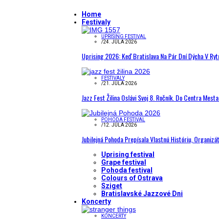
Home
Festivaly
UPRISING FESTIVAL
/
24. JÚLA 2026
Uprising 2026: Keď Bratislava Na Pár Dní Dýcha V R
FESTIVALY
/
21. JÚLA 2026
Jazz Fest Žilina Oslávi Svoj 8. Ročník. Do Centra Mest
POHODA FESTIVAL
/
12. JÚLA 2026
Jubilejná Pohoda Prepísala Vlastnú Históriu, Organizá
Uprising festival
Grape festival
Pohoda festival
Colours of Ostrava
Sziget
Bratislavské Jazzové Dni
Koncerty
KONCERTY