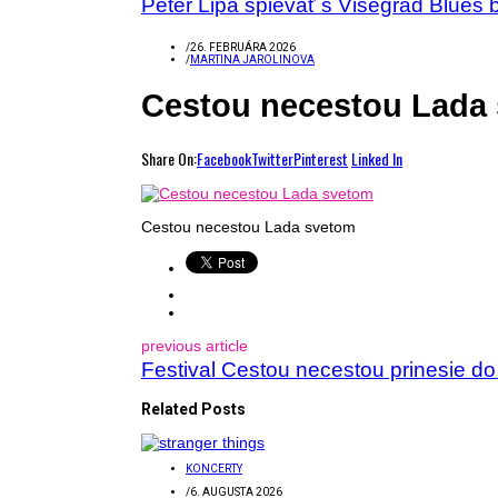
Peter Lipa spievať s Višegrad Blues 
/
26. FEBRUÁRA 2026
/
MARTINA JAROLINOVA
Cestou necestou Lada
Share On:
Facebook
Twitter
Pinterest
Linked In
Cestou necestou Lada svetom
previous article
Festival Cestou necestou prinesie do
Related Posts
KONCERTY
/
6. AUGUSTA 2026