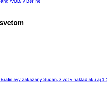
band /VBB/ v Berline
 svetom
 Bratislavy zakázaný Sudán, život v nákladiaku aj 