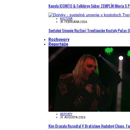
Kapela ICONITO & Folklórny Súbor ZEMPLÍN Mieria S 
KULTÚRA
/
8. FEBRUÁRA 2026
Svetelné Umenie Rozžiari Trenčianske Kostoly Počas 
Rozhovory
Reportáže
REPORTY
/
4. AUGUSTA 2026
Kim Dracula Rozpútal V Bratislave Hudobný Chaos. Fanú