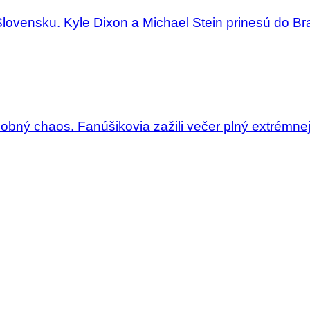
Slovensku. Kyle Dixon a Michael Stein prinesú do Bra
dobný chaos. Fanúšikovia zažili večer plný extrémne