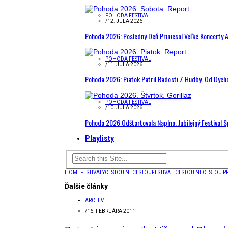
POHODA FESTIVAL
/
12. JÚLA 2026
Pohoda 2026: Posledný Deň Priniesol Veľké Koncerty A
POHODA FESTIVAL
/
11. JÚLA 2026
Pohoda 2026: Piatok Patril Radosti Z Hudby. Od Dyc
POHODA FESTIVAL
/
10. JÚLA 2026
Pohoda 2026 Odštartovala Naplno. Jubilejný Festival 
Playlisty
HOME
FESTIVALY
CESTOU NECESTOU
FESTIVAL CESTOU NECESTOU PR
Ďalšie články
ARCHÍV
/
16. FEBRUÁRA 2011