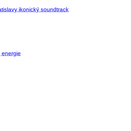
tislavy ikonický soundtrack
j energie