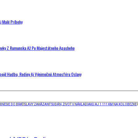
j Malé Príbehy
hovky Z Rumunska Až Po Majestátneho Apasheho
Spojil Hudbu, Rodiny Aj Výnimočnú Atmosféru Oslavy
INESIE DO BRATISLAVY ZAKÁZANÝ SUDÁN, ŽIVOT V NÁKLADIAKU AJ 1 111 KM NA KOLOBEŽKE