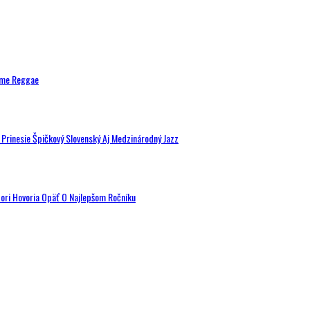
ytme Reggae
a Prinesie Špičkový Slovenský Aj Medzinárodný Jazz
tori Hovoria Opäť O Najlepšom Ročníku