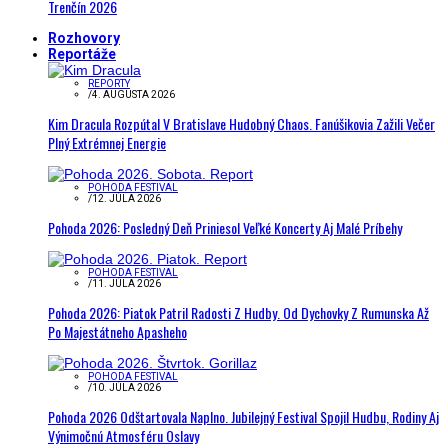
Trenčín 2026
Rozhovory
Reportáže
REPORTY
/
4. AUGUSTA 2026
Kim Dracula Rozpútal V Bratislave Hudobný Chaos. Fanúšikovia Zažili Večer
Plný Extrémnej Energie
POHODA FESTIVAL
/
12. JÚLA 2026
Pohoda 2026: Posledný Deň Priniesol Veľké Koncerty Aj Malé Príbehy
POHODA FESTIVAL
/
11. JÚLA 2026
Pohoda 2026: Piatok Patril Radosti Z Hudby. Od Dychovky Z Rumunska Až
Po Majestátneho Apasheho
POHODA FESTIVAL
/
10. JÚLA 2026
Pohoda 2026 Odštartovala Naplno. Jubilejný Festival Spojil Hudbu, Rodiny Aj
Výnimočnú Atmosféru Oslavy