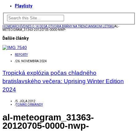
Playlisty
HOME
ARCHÍV
DNES O 14:00 SA OTVORIA BRÁNY NA TRENČIANSKOM LETISKU
AL-
METEOGRAM_31363-20120705-0000-NWP-
Ďalšie články
REPORTY
/
26. NOVEMBRA 2024
Tropická explózia počas chladného
bratislavského večera: Uprising Winter Edition
2024
/
5. JÚLA 2012
/
TOMÁŠ ORMANDY
al-meteogram_31363-
20120705-0000-nwp-