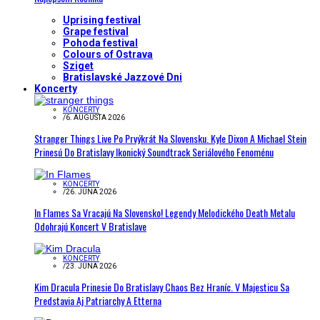
Uprising festival
Grape festival
Pohoda festival
Colours of Ostrava
Sziget
Bratislavské Jazzové Dni
Koncerty
KONCERTY
/
6. AUGUSTA 2026
Stranger Things Live Po Prvýkrát Na Slovensku. Kyle Dixon A Michael Stein
Prinesú Do Bratislavy Ikonický Soundtrack Seriálového Fenoménu
KONCERTY
/
26. JÚNA 2026
In Flames Sa Vracajú Na Slovensko! Legendy Melodického Death Metalu
Odohrajú Koncert V Bratislave
KONCERTY
/
23. JÚNA 2026
Kim Dracula Prinesie Do Bratislavy Chaos Bez Hraníc. V Majesticu Sa
Predstavia Aj Patriarchy A Etterna