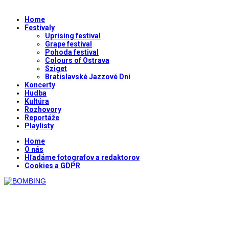
Home
Festivaly
Uprising festival
Grape festival
Pohoda festival
Colours of Ostrava
Sziget
Bratislavské Jazzové Dni
Koncerty
Hudba
Kultúra
Rozhovory
Reportáže
Playlisty
Home
O nás
Hľadáme fotografov a redaktorov
Cookies a GDPR