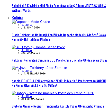
Skladateľ A Klavirista Miki Skuta Predstavuje Nový Album MANTRAS With &
Without Words
Kultúra
KULTÚRA
/
18. JÚNA 2026
Black Celebration Na Dunaji: Fanúšikovia Depeche Mode Oslávia Šesť Rokov
Komunity Netradičnou Plavbou
KULTÚRA
/
26. MÁJA 2026
Kultúrno-Komunitné Centrum BOD Prvého Júna Oficiálne Otvára Svoje Brány
KULTÚRA
/
11. FEBRUÁRA 2026
Kapela ICONITO & Folklórny Súbor ZEMPLÍN Mieria S Predstavením KORENE
Na Zimné Olympijské Hry Do Milána!
KULTÚRA
/
8. FEBRUÁRA 2026
Svetelné Umenie Rozžiari Trenčianske Kostoly Počas Otváracieho Víkendu