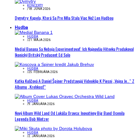
KONCERTY
/
18. JÚNA 2026
Dymytry: Kapela, Ktorá Sa Pre Mňa Stala Viac Než Len Hudbou
Hudba
HUDBA
/
21. MÁJA 2026
Medial Banana Sa Neboja Experimentovať: Ich Najnovšiu Hitovku Produkoval
Ikonický Britský Producent Ed Solo
HUDBA
/
25. FEBRUÁRA 2026
Katka Koščová A Daniel Špiner Predstavujú Videoklip K Piesni „Vojna Je…“ Z
Albumu „Krehkosť“
HUDBA
/
9. JANUÁRA 2026
Nový Album Wild Land Od Lukáša Oravca: Inovatívny Big Band Ocenila
Legenda Bob Mintzer
HUDBA
/
2. JANUÁRA 2026