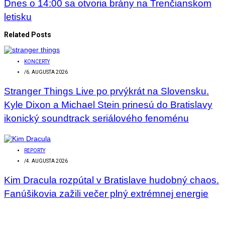
Dnes o 14:00 sa otvoria brány na Trenčianskom
letisku
Related Posts
KONCERTY
/
6. AUGUSTA 2026
Stranger Things Live po prvýkrát na Slovensku.
Kyle Dixon a Michael Stein prinesú do Bratislavy
ikonický soundtrack seriálového fenoménu
REPORTY
/
4. AUGUSTA 2026
Kim Dracula rozpútal v Bratislave hudobný chaos.
Fanúšikovia zažili večer plný extrémnej energie