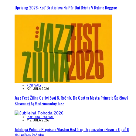
Uprising 2026: Keď Bratislava Na Pár Dní Dýcha V Rytme Reggae
FESTIVALY
/
21. JÚLA 2026
Jazz Fest Žilina Oslávi Svoj 8. Ročník. Do Centra Mesta Prinesie Špičkový
Slovenský Aj Medzinárodný Jazz
POHODA FESTIVAL
/
12. JÚLA 2026
Jubilejná Pohoda Prepísala Vlastnú Históriu, Organizátori Hovoria Opäť O
Najlepšom Ročníku