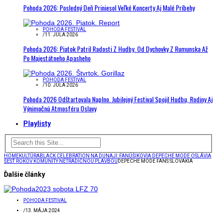
Pohoda 2026: Posledný Deň Priniesol Veľké Koncerty Aj Malé Príbehy
POHODA FESTIVAL
/
11. JÚLA 2026
Pohoda 2026: Piatok Patril Radosti Z Hudby. Od Dychovky Z Rumunska Až
Po Majestátneho Apasheho
POHODA FESTIVAL
/
10. JÚLA 2026
Pohoda 2026 Odštartovala Naplno. Jubilejný Festival Spojil Hudbu, Rodiny Aj
Výnimočnú Atmosféru Oslavy
Playlisty
HOME
KULTÚRA
BLACK CELEBRATION NA DUNAJI: FANÚŠIKOVIA DEPECHE MODE OSLÁVIA
ŠESŤ ROKOV KOMUNITY NETRADIČNOU PLAVBOU
DEPECHE MODE FANS SLOVAKIA
Ďalšie články
POHODA FESTIVAL
/
13. MÁJA 2024