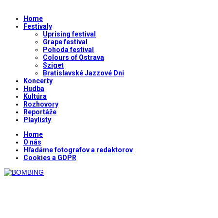
Home
Festivaly
Uprising festival
Grape festival
Pohoda festival
Colours of Ostrava
Sziget
Bratislavské Jazzové Dni
Koncerty
Hudba
Kultúra
Rozhovory
Reportáže
Playlisty
Home
O nás
Hľadáme fotografov a redaktorov
Cookies a GDPR