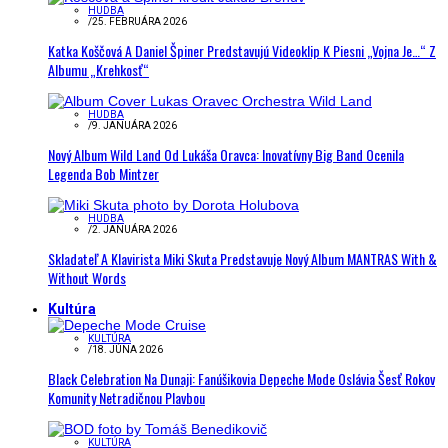
HUDBA
/
25. FEBRUÁRA 2026
Katka Koščová A Daniel Špiner Predstavujú Videoklip K Piesni „Vojna Je…“ Z
Albumu „Krehkosť“
HUDBA
/
9. JANUÁRA 2026
Nový Album Wild Land Od Lukáša Oravca: Inovatívny Big Band Ocenila
Legenda Bob Mintzer
HUDBA
/
2. JANUÁRA 2026
Skladateľ A Klavirista Miki Skuta Predstavuje Nový Album MANTRAS With &
Without Words
Kultúra
KULTÚRA
/
18. JÚNA 2026
Black Celebration Na Dunaji: Fanúšikovia Depeche Mode Oslávia Šesť Rokov
Komunity Netradičnou Plavbou
KULTÚRA