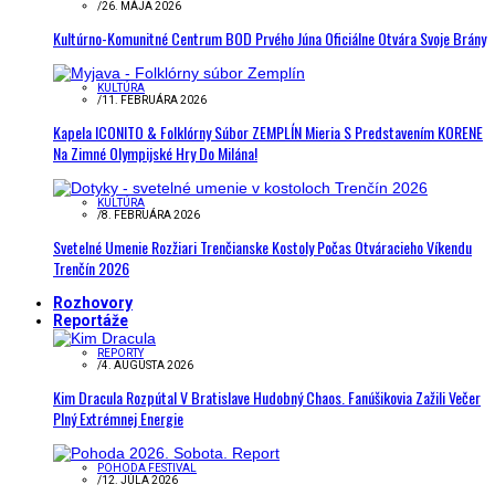
/
26. MÁJA 2026
Kultúrno-Komunitné Centrum BOD Prvého Júna Oficiálne Otvára Svoje Brány
KULTÚRA
/
11. FEBRUÁRA 2026
Kapela ICONITO & Folklórny Súbor ZEMPLÍN Mieria S Predstavením KORENE
Na Zimné Olympijské Hry Do Milána!
KULTÚRA
/
8. FEBRUÁRA 2026
Svetelné Umenie Rozžiari Trenčianske Kostoly Počas Otváracieho Víkendu
Trenčín 2026
Rozhovory
Reportáže
REPORTY
/
4. AUGUSTA 2026
Kim Dracula Rozpútal V Bratislave Hudobný Chaos. Fanúšikovia Zažili Večer
Plný Extrémnej Energie
POHODA FESTIVAL
/
12. JÚLA 2026