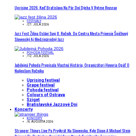
Uprising 2026: Keď Bratislava Na Pár Dní Dýcha V Rytme Reggae
FESTIVALY
/
21. JÚLA 2026
Jazz Fest Žilina Oslávi Svoj 8. Ročník. Do Centra Mesta Prinesie Špičkový
Slovenský Aj Medzinárodný Jazz
POHODA FESTIVAL
/
12. JÚLA 2026
Jubilejná Pohoda Prepísala Vlastnú Históriu, Organizátori Hovoria Opäť O
Najlepšom Ročníku
Uprising festival
Grape festival
Pohoda festival
Colours of Ostrava
Sziget
Bratislavské Jazzové Dni
Koncerty
KONCERTY
/
6. AUGUSTA 2026
Stranger Things Live Po Prvýkrát Na Slovensku. Kyle Dixon A Michael Stein