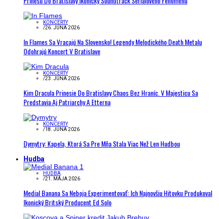
Prinesú Do Bratislavy Ikonický Soundtrack Seriálového Fenoménu
KONCERTY
/
26. JÚNA 2026
In Flames Sa Vracajú Na Slovensko! Legendy Melodického Death Metalu
Odohrajú Koncert V Bratislave
KONCERTY
/
23. JÚNA 2026
Kim Dracula Prinesie Do Bratislavy Chaos Bez Hraníc. V Majesticu Sa
Predstavia Aj Patriarchy A Etterna
KONCERTY
/
18. JÚNA 2026
Dymytry: Kapela, Ktorá Sa Pre Mňa Stala Viac Než Len Hudbou
Hudba
HUDBA
/
21. MÁJA 2026
Medial Banana Sa Neboja Experimentovať: Ich Najnovšiu Hitovku Produkoval
Ikonický Britský Producent Ed Solo