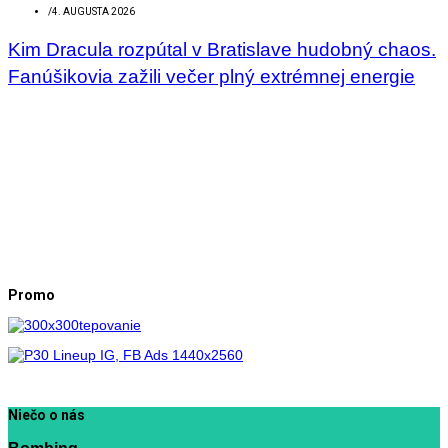
/
4. AUGUSTA 2026
Kim Dracula rozpútal v Bratislave hudobný chaos.
Fanúšikovia zažili večer plný extrémnej energie
Promo
Niečo o nás