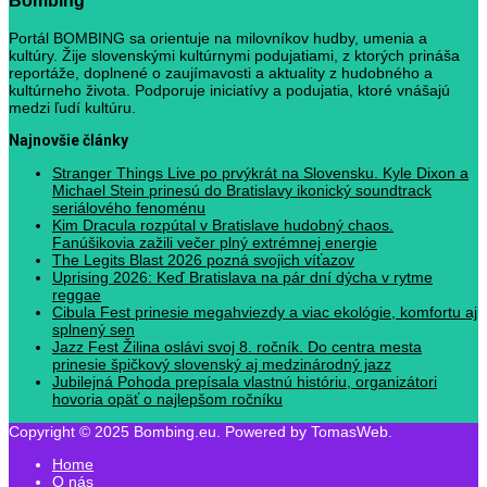
Bombing
Portál BOMBING sa orientuje na milovníkov hudby, umenia a
kultúry. Žije slovenskými kultúrnymi podujatiami, z ktorých prináša
reportáže, doplnené o zaujímavosti a aktuality z hudobného a
kultúrneho života. Podporuje iniciatívy a podujatia, ktoré vnášajú
medzi ľudí kultúru.
Najnovšie články
Stranger Things Live po prvýkrát na Slovensku. Kyle Dixon a
Michael Stein prinesú do Bratislavy ikonický soundtrack
seriálového fenoménu
Kim Dracula rozpútal v Bratislave hudobný chaos.
Fanúšikovia zažili večer plný extrémnej energie
The Legits Blast 2026 pozná svojich víťazov
Uprising 2026: Keď Bratislava na pár dní dýcha v rytme
reggae
Cibula Fest prinesie megahviezdy a viac ekológie, komfortu aj
splnený sen
Jazz Fest Žilina oslávi svoj 8. ročník. Do centra mesta
prinesie špičkový slovenský aj medzinárodný jazz
Jubilejná Pohoda prepísala vlastnú históriu, organizátori
hovoria opäť o najlepšom ročníku
Copyright © 2025 Bombing.eu. Powered by TomasWeb.
Home
O nás