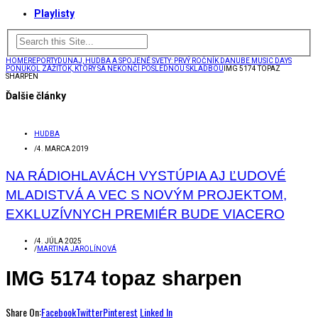
Playlisty
HOME
REPORTY
DUNAJ, HUDBA A SPOJENÉ SVETY: PRVÝ ROČNÍK DANUBE MUSIC DAYS
PONÚKOL ZÁŽITOK, KTORÝ SA NEKONČÍ POSLEDNOU SKLADBOU
IMG 5174 TOPAZ
SHARPEN
Ďalšie články
HUDBA
/
4. MARCA 2019
NA RÁDIOHLAVÁCH VYSTÚPIA AJ ĽUDOVÉ
MLADISTVÁ A VEC S NOVÝM PROJEKTOM,
EXKLUZÍVNYCH PREMIÉR BUDE VIACERO
/
4. JÚLA 2025
/
MARTINA JAROLÍNOVÁ
IMG 5174 topaz sharpen
Share On:
Facebook
Twitter
Pinterest
Linked In