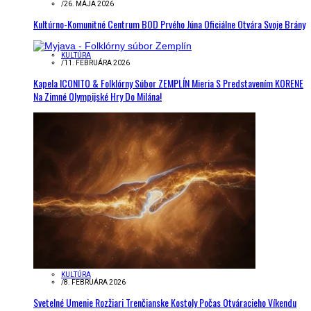
/
26. MÁJA 2026
Kultúrno-Komunitné Centrum BOD Prvého Júna Oficiálne Otvára Svoje Brány
KULTÚRA
/
11. FEBRUÁRA 2026
Kapela ICONITO & Folklórny Súbor ZEMPLÍN Mieria S Predstavením KORENE
Na Zimné Olympijské Hry Do Milána!
KULTÚRA
/
8. FEBRUÁRA 2026
Svetelné Umenie Rozžiari Trenčianske Kostoly Počas Otváracieho Víkendu