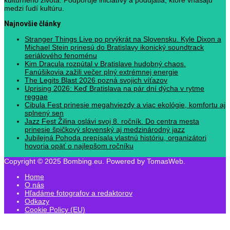
medzi ľudí kultúru.
Najnovšie články
Stranger Things Live po prvýkrát na Slovensku. Kyle Dixon a
Michael Stein prinesú do Bratislavy ikonický soundtrack
seriálového fenoménu
Kim Dracula rozpútal v Bratislave hudobný chaos.
Fanúšikovia zažili večer plný extrémnej energie
The Legits Blast 2026 pozná svojich víťazov
Uprising 2026: Keď Bratislava na pár dní dýcha v rytme
reggae
Cibula Fest prinesie megahviezdy a viac ekológie, komfortu aj
splnený sen
Jazz Fest Žilina oslávi svoj 8. ročník. Do centra mesta
prinesie špičkový slovenský aj medzinárodný jazz
Jubilejná Pohoda prepísala vlastnú históriu, organizátori
hovoria opäť o najlepšom ročníku
Copyright © 2025 Bombing.eu. Powered by TomasWeb.
Home
O nás
Hľadáme fotografov a redaktorov
Odkazy
Cookie Policy (EU)