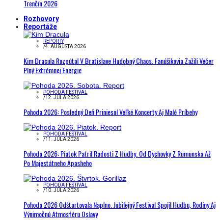
Trenčín 2026
Rozhovory
Reportáže
REPORTY
/
4. AUGUSTA 2026
Kim Dracula Rozpútal V Bratislave Hudobný Chaos. Fanúšikovia Zažili Večer
Plný Extrémnej Energie
POHODA FESTIVAL
/
12. JÚLA 2026
Pohoda 2026: Posledný Deň Priniesol Veľké Koncerty Aj Malé Príbehy
POHODA FESTIVAL
/
11. JÚLA 2026
Pohoda 2026: Piatok Patril Radosti Z Hudby. Od Dychovky Z Rumunska Až
Po Majestátneho Apasheho
POHODA FESTIVAL
/
10. JÚLA 2026
Pohoda 2026 Odštartovala Naplno. Jubilejný Festival Spojil Hudbu, Rodiny Aj
Výnimočnú Atmosféru Oslavy