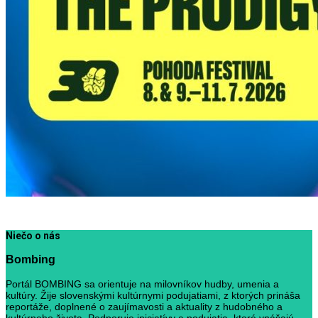
Niečo o nás
Bombing
Portál BOMBING sa orientuje na milovníkov hudby, umenia a
kultúry. Žije slovenskými kultúrnymi podujatiami, z ktorých prináša
reportáže, doplnené o zaujímavosti a aktuality z hudobného a
kultúrneho života. Podporuje iniciatívy a podujatia, ktoré vnášajú