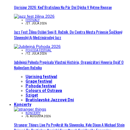
Uprising 2026: Keď Bratislava Na Pár Dní Dýcha V Rytme Reggae
FESTIVALY
/
21. JÚLA 2026
Jazz Fest Žilina Oslávi Svoj 8. Ročník. Do Centra Mesta Prinesie Špičkový
Slovenský Aj Medzinárodný Jazz
POHODA FESTIVAL
/
12. JÚLA 2026
Jubilejná Pohoda Prepísala Vlastnú Históriu, Organizátori Hovoria Opäť O
Najlepšom Ročníku
Uprising festival
Grape festival
Pohoda festival
Colours of Ostrava
Sziget
Bratislavské Jazzové Dni
Koncerty
KONCERTY
/
6. AUGUSTA 2026
Stranger Things Live Po Prvýkrát Na Slovensku. Kyle Dixon A Michael Stein