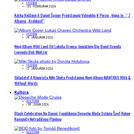
HUDBA
/
25. FEBRUÁRA 2026
Katka Koščová A Daniel Špiner Predstavujú Videoklip K Piesni „Vojna Je…“ Z
Albumu „Krehkosť“
HUDBA
/
9. JANUÁRA 2026
Nový Album Wild Land Od Lukáša Oravca: Inovatívny Big Band Ocenila
Legenda Bob Mintzer
HUDBA
/
2. JANUÁRA 2026
Skladateľ A Klavirista Miki Skuta Predstavuje Nový Album MANTRAS With &
Without Words
Kultúra
KULTÚRA
/
18. JÚNA 2026
Black Celebration Na Dunaji: Fanúšikovia Depeche Mode Oslávia Šesť Rokov
Komunity Netradičnou Plavbou
KULTÚRA