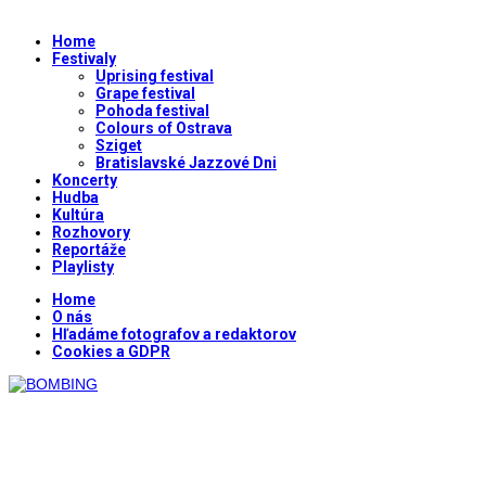
Home
Festivaly
Uprising festival
Grape festival
Pohoda festival
Colours of Ostrava
Sziget
Bratislavské Jazzové Dni
Koncerty
Hudba
Kultúra
Rozhovory
Reportáže
Playlisty
Home
O nás
Hľadáme fotografov a redaktorov
Cookies a GDPR