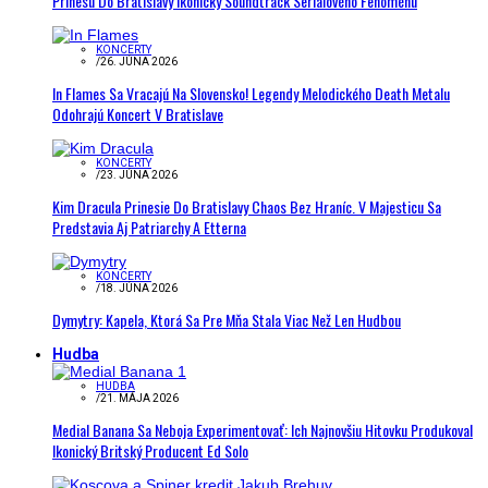
Prinesú Do Bratislavy Ikonický Soundtrack Seriálového Fenoménu
KONCERTY
/
26. JÚNA 2026
In Flames Sa Vracajú Na Slovensko! Legendy Melodického Death Metalu
Odohrajú Koncert V Bratislave
KONCERTY
/
23. JÚNA 2026
Kim Dracula Prinesie Do Bratislavy Chaos Bez Hraníc. V Majesticu Sa
Predstavia Aj Patriarchy A Etterna
KONCERTY
/
18. JÚNA 2026
Dymytry: Kapela, Ktorá Sa Pre Mňa Stala Viac Než Len Hudbou
Hudba
HUDBA
/
21. MÁJA 2026
Medial Banana Sa Neboja Experimentovať: Ich Najnovšiu Hitovku Produkoval
Ikonický Britský Producent Ed Solo