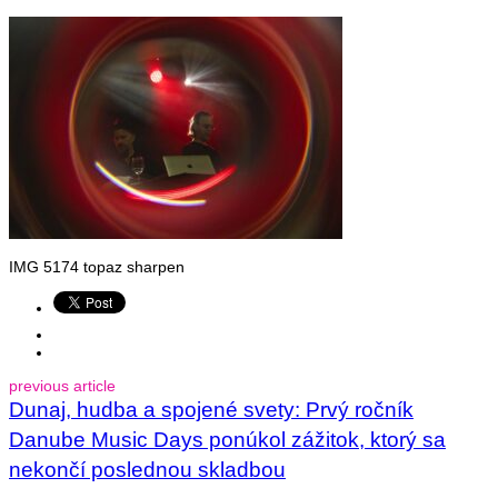
IMG 5174 topaz sharpen
previous article
Dunaj, hudba a spojené svety: Prvý ročník
Danube Music Days ponúkol zážitok, ktorý sa
nekončí poslednou skladbou