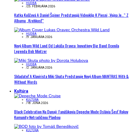
HUDBA
/
25. FEBRUÁRA 2026
Katka Koščová A Daniel Špiner Predstavujú Videoklip K Piesni „Vojna Je…“ Z
Albumu „Krehkosť“
HUDBA
/
9. JANUÁRA 2026
Nový Album Wild Land Od Lukáša Oravca: Inovatívny Big Band Ocenila
Legenda Bob Mintzer
HUDBA
/
2. JANUÁRA 2026
Skladateľ A Klavirista Miki Skuta Predstavuje Nový Album MANTRAS With &
Without Words
Kultúra
KULTÚRA
/
18. JÚNA 2026
Black Celebration Na Dunaji: Fanúšikovia Depeche Mode Oslávia Šesť Rokov
Komunity Netradičnou Plavbou
KULTÚRA