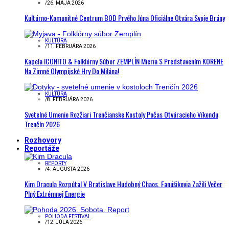
/
26. MÁJA 2026
Kultúrno-Komunitné Centrum BOD Prvého Júna Oficiálne Otvára Svoje Brány
KULTÚRA
/
11. FEBRUÁRA 2026
Kapela ICONITO & Folklórny Súbor ZEMPLÍN Mieria S Predstavením KORENE
Na Zimné Olympijské Hry Do Milána!
KULTÚRA
/
8. FEBRUÁRA 2026
Svetelné Umenie Rozžiari Trenčianske Kostoly Počas Otváracieho Víkendu
Trenčín 2026
Rozhovory
Reportáže
REPORTY
/
4. AUGUSTA 2026
Kim Dracula Rozpútal V Bratislave Hudobný Chaos. Fanúšikovia Zažili Večer
Plný Extrémnej Energie
POHODA FESTIVAL
/
12. JÚLA 2026