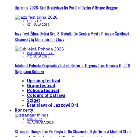
Uprising 2026: Keď Bratislava Na Pár Dní Dýcha V Rytme Reggae
FESTIVALY
/
21. JÚLA 2026
Jazz Fest Žilina Oslávi Svoj 8. Ročník. Do Centra Mesta Prinesie Špičkový
Slovenský Aj Medzinárodný Jazz
POHODA FESTIVAL
/
12. JÚLA 2026
Jubilejná Pohoda Prepísala Vlastnú Históriu, Organizátori Hovoria Opäť O
Najlepšom Ročníku
Uprising festival
Grape festival
Pohoda festival
Colours of Ostrava
Sziget
Bratislavské Jazzové Dni
Koncerty
KONCERTY
/
6. AUGUSTA 2026
Stranger Things Live Po Prvýkrát Na Slovensku. Kyle Dixon A Michael Stein