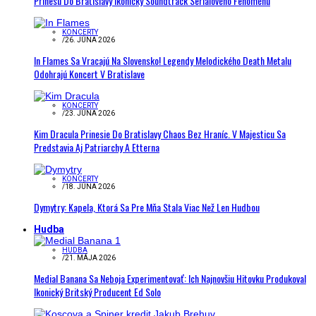
Prinesú Do Bratislavy Ikonický Soundtrack Seriálového Fenoménu
KONCERTY
/
26. JÚNA 2026
In Flames Sa Vracajú Na Slovensko! Legendy Melodického Death Metalu
Odohrajú Koncert V Bratislave
KONCERTY
/
23. JÚNA 2026
Kim Dracula Prinesie Do Bratislavy Chaos Bez Hraníc. V Majesticu Sa
Predstavia Aj Patriarchy A Etterna
KONCERTY
/
18. JÚNA 2026
Dymytry: Kapela, Ktorá Sa Pre Mňa Stala Viac Než Len Hudbou
Hudba
HUDBA
/
21. MÁJA 2026
Medial Banana Sa Neboja Experimentovať: Ich Najnovšiu Hitovku Produkoval
Ikonický Britský Producent Ed Solo