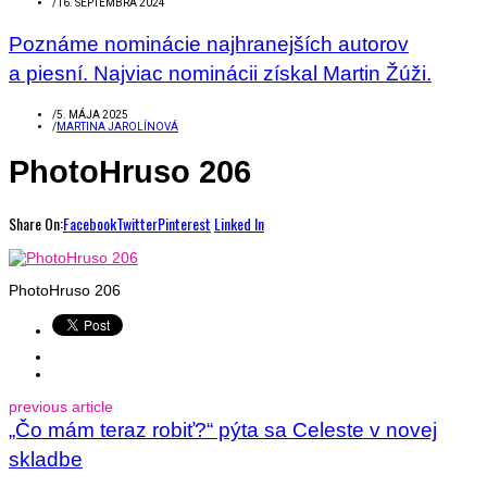
/
16. SEPTEMBRA 2024
Poznáme nominácie najhranejších autorov
a piesní. Najviac nominácii získal Martin Žúži.
/
5. MÁJA 2025
/
MARTINA JAROLÍNOVÁ
PhotoHruso 206
Share On:
Facebook
Twitter
Pinterest
Linked In
PhotoHruso 206
previous article
„Čo mám teraz robiť?“ pýta sa Celeste v novej
skladbe