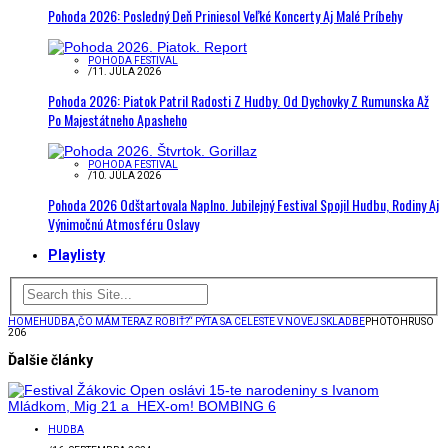
Pohoda 2026: Posledný Deň Priniesol Veľké Koncerty Aj Malé Príbehy
POHODA FESTIVAL
/
11. JÚLA 2026
Pohoda 2026: Piatok Patril Radosti Z Hudby. Od Dychovky Z Rumunska Až
Po Majestátneho Apasheho
POHODA FESTIVAL
/
10. JÚLA 2026
Pohoda 2026 Odštartovala Naplno. Jubilejný Festival Spojil Hudbu, Rodiny Aj
Výnimočnú Atmosféru Oslavy
Playlisty
HOME
HUDBA
„ČO MÁM TERAZ ROBIŤ?“ PÝTA SA CELESTE V NOVEJ SKLADBE
PHOTOHRUSO
206
Ďalšie články
HUDBA