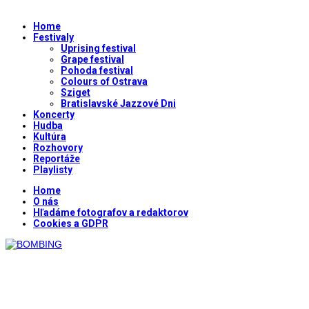
Home
Festivaly
Uprising festival
Grape festival
Pohoda festival
Colours of Ostrava
Sziget
Bratislavské Jazzové Dni
Koncerty
Hudba
Kultúra
Rozhovory
Reportáže
Playlisty
Home
O nás
Hľadáme fotografov a redaktorov
Cookies a GDPR