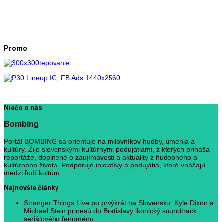
Promo
Niečo o nás
Bombing
Portál BOMBING sa orientuje na milovníkov hudby, umenia a
kultúry. Žije slovenskými kultúrnymi podujatiami, z ktorých prináša
reportáže, doplnené o zaujímavosti a aktuality z hudobného a
kultúrneho života. Podporuje iniciatívy a podujatia, ktoré vnášajú
medzi ľudí kultúru.
Najnovšie články
Stranger Things Live po prvýkrát na Slovensku. Kyle Dixon a
Michael Stein prinesú do Bratislavy ikonický soundtrack
seriálového fenoménu