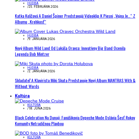
HUDBA
/
25. FEBRUÁRA 2026
Katka Koščová A Daniel Špiner Predstavujú Videoklip K Piesni „Vojna Je…“ Z
Albumu „Krehkosť“
HUDBA
/
9. JANUÁRA 2026
Nový Album Wild Land Od Lukáša Oravca: Inovatívny Big Band Ocenila
Legenda Bob Mintzer
HUDBA
/
2. JANUÁRA 2026
Skladateľ A Klavirista Miki Skuta Predstavuje Nový Album MANTRAS With &
Without Words
Kultúra
KULTÚRA
/
18. JÚNA 2026
Black Celebration Na Dunaji: Fanúšikovia Depeche Mode Oslávia Šesť Rokov
Komunity Netradičnou Plavbou
KULTÚRA