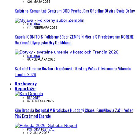
/
26. MÁJA 2026
Kultúrno-Komunitné Centrum BOD Prvého Júna Oficiálne Otvára Svoje Brány
KULTÚRA
/
11. FEBRUÁRA 2026
Kapela ICONITO & Folklórny Súbor ZEMPLÍN Mieria S Predstavením KORENE
Na Zimné Olympijské Hry Do Milána!
KULTÚRA
/
8. FEBRUÁRA 2026
Svetelné Umenie Rozžiari Trenčianske Kostoly Počas Otváracieho Víkendu
Trenčín 2026
Rozhovory
Reportáže
REPORTY
/
4. AUGUSTA 2026
Kim Dracula Rozpútal V Bratislave Hudobný Chaos. Fanúšikovia Zažili Večer
Plný Extrémnej Energie
POHODA FESTIVAL
/
12. JÚLA 2026