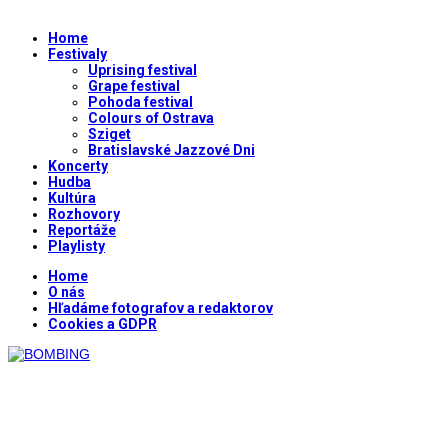
Home
Festivaly
Uprising festival
Grape festival
Pohoda festival
Colours of Ostrava
Sziget
Bratislavské Jazzové Dni
Koncerty
Hudba
Kultúra
Rozhovory
Reportáže
Playlisty
Home
O nás
Hľadáme fotografov a redaktorov
Cookies a GDPR