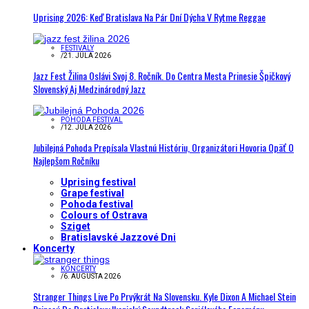
Uprising 2026: Keď Bratislava Na Pár Dní Dýcha V Rytme Reggae
FESTIVALY
/
21. JÚLA 2026
Jazz Fest Žilina Oslávi Svoj 8. Ročník. Do Centra Mesta Prinesie Špičkový
Slovenský Aj Medzinárodný Jazz
POHODA FESTIVAL
/
12. JÚLA 2026
Jubilejná Pohoda Prepísala Vlastnú Históriu, Organizátori Hovoria Opäť O
Najlepšom Ročníku
Uprising festival
Grape festival
Pohoda festival
Colours of Ostrava
Sziget
Bratislavské Jazzové Dni
Koncerty
KONCERTY
/
6. AUGUSTA 2026
Stranger Things Live Po Prvýkrát Na Slovensku. Kyle Dixon A Michael Stein