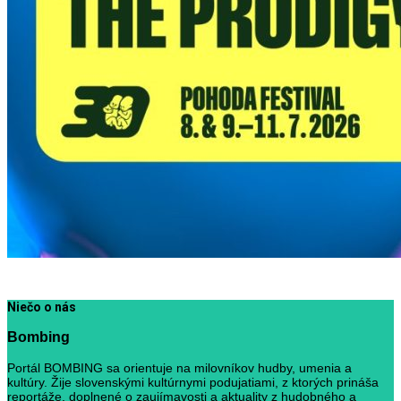
Niečo o nás
Bombing
Portál BOMBING sa orientuje na milovníkov hudby, umenia a
kultúry. Žije slovenskými kultúrnymi podujatiami, z ktorých prináša
reportáže, doplnené o zaujímavosti a aktuality z hudobného a