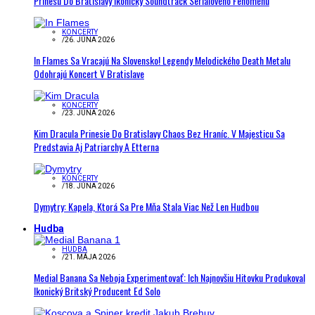
Prinesú Do Bratislavy Ikonický Soundtrack Seriálového Fenoménu
KONCERTY
/
26. JÚNA 2026
In Flames Sa Vracajú Na Slovensko! Legendy Melodického Death Metalu
Odohrajú Koncert V Bratislave
KONCERTY
/
23. JÚNA 2026
Kim Dracula Prinesie Do Bratislavy Chaos Bez Hraníc. V Majesticu Sa
Predstavia Aj Patriarchy A Etterna
KONCERTY
/
18. JÚNA 2026
Dymytry: Kapela, Ktorá Sa Pre Mňa Stala Viac Než Len Hudbou
Hudba
HUDBA
/
21. MÁJA 2026
Medial Banana Sa Neboja Experimentovať: Ich Najnovšiu Hitovku Produkoval
Ikonický Britský Producent Ed Solo