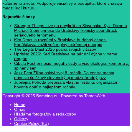
kultúrneho života. Podporuje iniciatívy a podujatia, ktoré vnášajú
medzi ľudí kultúru.
Najnovšie články
Stranger Things Live po prvýkrát na Slovensku. Kyle Dixon a
Michael Stein prinesú do Bratislavy ikonický soundtrack
seriálového fenoménu
Kim Dracula rozpútal v Bratislave hudobný chaos.
Fanúšikovia zažili večer plný extrémnej energie
The Legits Blast 2026 pozná svojich víťazov
Uprising 2026: Keď Bratislava na pár dní dýcha v rytme
reggae
Cibula Fest prinesie megahviezdy a viac ekológie, komfortu aj
splnený sen
Jazz Fest Žilina oslávi svoj 8. ročník. Do centra mesta
prinesie špičkový slovenský aj medzinárodný jazz
Jubilejná Pohoda prepísala vlastnú históriu, organizátori
hovoria opäť o najlepšom ročníku
Copyright © 2025 Bombing.eu. Powered by TomasWeb.
Home
O nás
Hľadáme fotografov a redaktorov
Odkazy
Cookie Policy (EU)