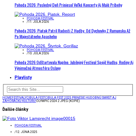
Pohoda 2026: Posledný Deň Priniesol Veľké Koncerty Aj Malé Príbehy
POHODA FESTIVAL
/
11. JÚLA 2026
Pohoda 2026: Piatok Patril Radosti Z Hudby. Od Dychovky Z Rumunska Až
Po Majestátneho Apasheho
POHODA FESTIVAL
/
10. JÚLA 2026
Pohoda 2026 Odštartovala Naplno. Jubilejný Festival Spojil Hudbu, Rodiny Aj
Výnimočnú Atmosféru Oslavy
Playlisty
HOME
FESTIVALY
CIBULA FEST
CIBULA FEST 2025 PRINESIE HUDOBNÚ SMRŠŤ AJ
ZÁHORÁCKU KULTÚRU!
OLYMPIC 2024 2 JPEG (KOPIE)
Ďalšie články
POHODA FESTIVAL
/
12. JÚNA 2025