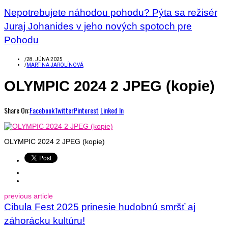
Nepotrebujete náhodou pohodu? Pýta sa režisér
Juraj Johanides v jeho nových spotoch pre
Pohodu
/
28. JÚNA 2025
/
MARTINA JAROLÍNOVÁ
OLYMPIC 2024 2 JPEG (kopie)
Share On:
Facebook
Twitter
Pinterest
Linked In
OLYMPIC 2024 2 JPEG (kopie)
previous article
Cibula Fest 2025 prinesie hudobnú smršť aj
záhorácku kultúru!