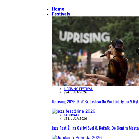
Home
Festivaly
UPRISING FESTIVAL
/
24. JÚLA 2026
Uprising 2026: Keď Bratislava Na Pár Dní Dýcha V R
FESTIVALY
/
21. JÚLA 2026
Jazz Fest Žilina Oslávi Svoj 8. Ročník. Do Centra Mest