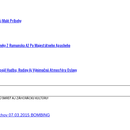
j Malé Príbehy
hovky Z Rumunska Až Po Majestátneho Apasheho
Spojil Hudbu, Rodiny Aj Výnimočnú Atmosféru Oslavy
NÚ SMRŠŤ AJ ZÁHORÁCKU KULTÚRU!