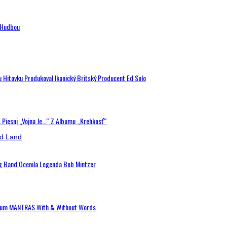
n Hudbou
u Hitovku Produkoval Ikonický Britský Producent Ed Solo
K Piesni „Vojna Je…“ Z Albumu „Krehkosť“
ig Band Ocenila Legenda Bob Mintzer
 Album MANTRAS With & Without Words