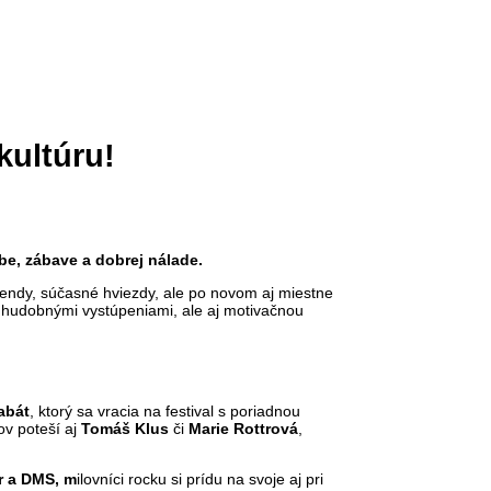
kultúru!
be, zábave a dobrej nálade.
legendy, súčasné hviezdy, ale po novom aj miestne
, hudobnými vystúpeniami, ale aj motivačnou
abát
, ktorý sa vracia na festival s poriadnou
ov poteší aj
Tomáš Klus
či
Marie Rottrová
,
r a
DMS, m
ilovníci rocku si prídu na svoje aj pri