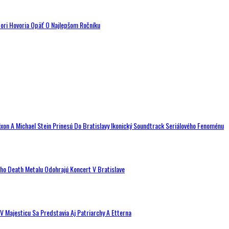
tori Hovoria Opäť O Najlepšom Ročníku
ixon A Michael Stein Prinesú Do Bratislavy Ikonický Soundtrack Seriálového Fenoménu
ého Death Metalu Odohrajú Koncert V Bratislave
V Majesticu Sa Predstavia Aj Patriarchy A Etterna