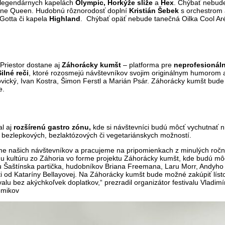
i legendárnych kapelách
Olympic, Horkýže slíže
a
Hex
. Chýbať nebude
ine Queen. Hudobnú rôznorodosť doplní
Kristián Šebek
s orchestrom 
 Gotta či kapela
Highland
. Chýbať opäť nebude tanečná Oilka Cool Ar
Priestor dostane aj
Záhorácky kumšt
– platforma pre
neprofesionáln
Silné reči
, ktoré rozosmejú návštevníkov svojim originálnym humorom a
ický, Ivan Kostra, Šimon Ferstl a Marián Psár. Záhorácky kumšt bude 
e.
al aj
rozšírenú gastro zónu
,
kde si návštevníci budú môcť vychutnať nie
 bezlepkových, bezlaktózových či vegetariánskych možností.
e našich návštevníkov a pracujeme na pripomienkach z minulých ročníko
nu kultúru zo Záhoria vo forme projektu Záhorácky kumšt, kde budú môc
u Šaštínska partička, hudobníkov Briana Freemana, Laru Morr, Andyho
ti od Kataríny Bellayovej. Na Záhorácky kumšt bude možné zakúpiť lís
ivalu bez akýchkoľvek doplatkov,“ prezradil organizátor festivalu Vlad
omikov