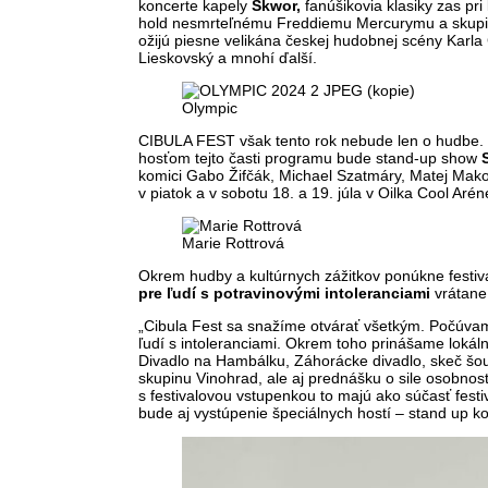
koncerte kapely
Škwor,
fanúšikovia klasiky zas pr
hold nesmrteľnému Freddiemu Mercurymu a skup
ožijú piesne velikána českej hudobnej scény Karla
Lieskovský a mnohí ďalší.
Olympic
CIBULA FEST však tento rok nebude len o hudbe. 
hosťom tejto časti programu bude stand-up show
komici Gabo Žifčák, Michael Szatmáry, Matej Makov
v piatok a v sobotu 18. a 19. júla v Oilka Cool Arén
Marie Rottrová
Okrem hudby a kultúrnych zážitkov ponúkne festiv
pre ľudí s potravinovými intoleranciami
vrátane
„Cibula Fest sa snažíme otvárať všetkým. Počúvam
ľudí s intoleranciami. Okrem toho prinášame lokál
Divadlo na Hambálku, Záhorácke divadlo, skeč šo
skupinu Vinohrad, ale aj prednášku o sile osobnos
s festivalovou vstupenkou to majú ako súčasť fest
bude aj vystúpenie špeciálnych hostí – stand up k