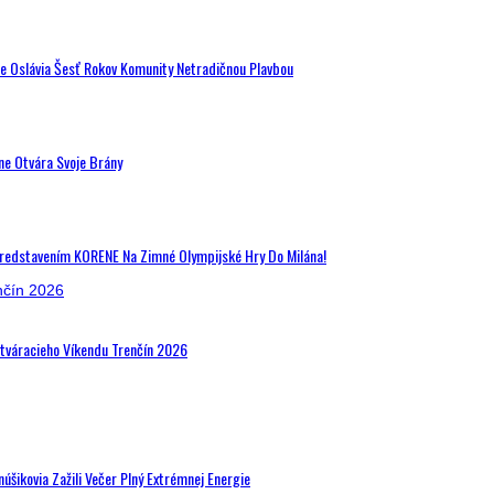
de Oslávia Šesť Rokov Komunity Netradičnou Plavbou
ne Otvára Svoje Brány
Predstavením KORENE Na Zimné Olympijské Hry Do Milána!
Otváracieho Víkendu Trenčín 2026
šikovia Zažili Večer Plný Extrémnej Energie