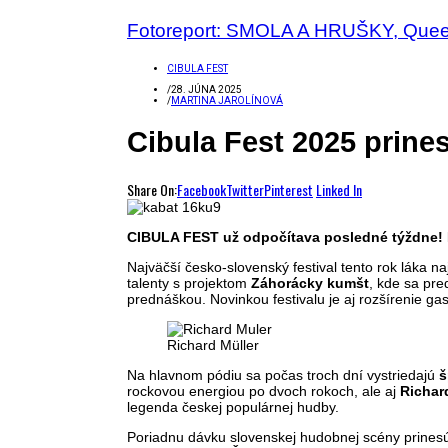
Fotoreport: SMOLA A HRUŠKY, Quee
CIBULA FEST
/
28. JÚNA 2025
/
MARTINA JAROLÍNOVÁ
Cibula Fest 2025 prine
Share On:
Facebook
Twitter
Pinterest
Linked In
CIBULA FEST už odpočítava posledné týždne! Le
Najväčší česko-slovenský festival tento rok láka na
talenty s projektom
Záhorácky kumšt
, kde sa pre
prednáškou. Novinkou festivalu je aj rozšírenie gas
Richard Müller
Na hlavnom pódiu sa počas troch dní vystriedajú
š
rockovou energiou po dvoch rokoch, ale aj
Richar
legenda českej populárnej hudby.
Poriadnu dávku slovenskej hudobnej scény prine