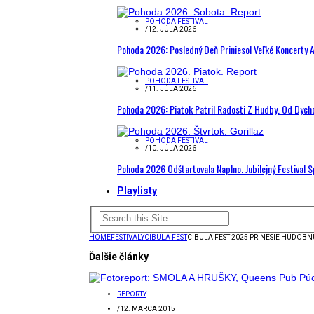
POHODA FESTIVAL
/
12. JÚLA 2026
Pohoda 2026: Posledný Deň Priniesol Veľké Koncerty A
POHODA FESTIVAL
/
11. JÚLA 2026
Pohoda 2026: Piatok Patril Radosti Z Hudby. Od Dyc
POHODA FESTIVAL
/
10. JÚLA 2026
Pohoda 2026 Odštartovala Naplno. Jubilejný Festival 
Playlisty
HOME
FESTIVALY
CIBULA FEST
CIBULA FEST 2025 PRINESIE HUDOB
Ďalšie články
REPORTY
/
12. MARCA 2015