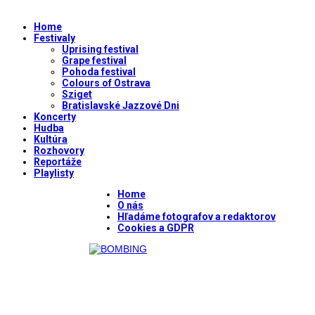
Home
Festivaly
Uprising festival
Grape festival
Pohoda festival
Colours of Ostrava
Sziget
Bratislavské Jazzové Dni
Koncerty
Hudba
Kultúra
Rozhovory
Reportáže
Playlisty
Home
O nás
Hľadáme fotografov a redaktorov
Cookies a GDPR