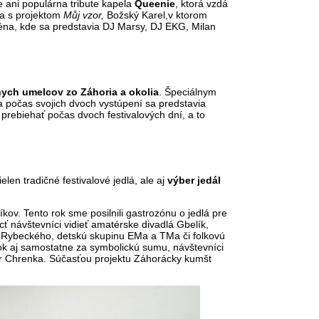
 ani populárna tribute kapela
Queenie
, ktorá vzdá
a s projektom
Můj vzor
,
Božský Karel,v ktorom
éna, kde sa predstavia DJ Marsy, DJ EKG, Milan
ych umelcov zo Záhoria a okolia
. Špeciálnym
 počas svojich dvoch vystúpení sa predstavia
prebiehať počas dvoch festivalových dní, a to
len tradičné festivalové jedlá, ale aj
výber jedál
v. Tento rok sme posilnili gastrozónu o jedlá pre
ť návštevníci vidieť amatérske divadlá Gbelík,
 Rybeckého, detskú skupinu EMa a TMa či folkovú
tok aj samostatne za symbolickú sumu, návštevníci
imír Chrenka. Súčasťou projektu Záhorácky kumšt