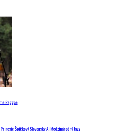
ytme Reggae
a Prinesie Špičkový Slovenský Aj Medzinárodný Jazz