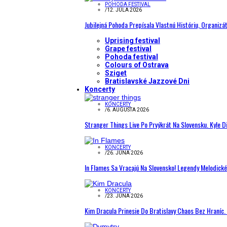
POHODA FESTIVAL
/
12. JÚLA 2026
Jubilejná Pohoda Prepísala Vlastnú Históriu, Organizá
Uprising festival
Grape festival
Pohoda festival
Colours of Ostrava
Sziget
Bratislavské Jazzové Dni
Koncerty
KONCERTY
/
6. AUGUSTA 2026
Stranger Things Live Po Prvýkrát Na Slovensku. Kyle D
KONCERTY
/
26. JÚNA 2026
In Flames Sa Vracajú Na Slovensko! Legendy Melodick
KONCERTY
/
23. JÚNA 2026
Kim Dracula Prinesie Do Bratislavy Chaos Bez Hraníc. 