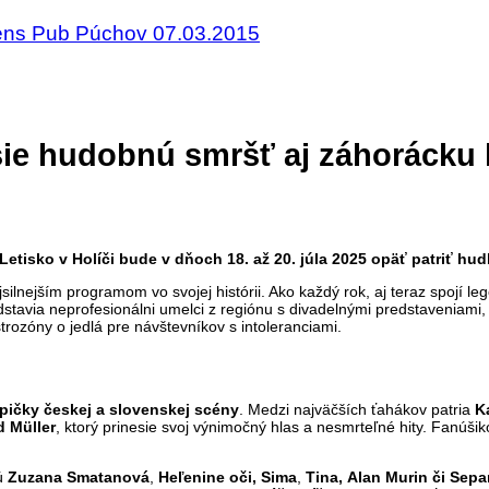
ns Pub Púchov 07.03.2015
sie hudobnú smršť aj záhorácku 
tisko v Holíči bude v dňoch 18. až 20. júla 2025 opäť patriť hud
jsilnejším programom vo svojej histórii. Ako každý rok, aj teraz spojí 
dstavia neprofesionálni umelci z regiónu s divadelnými predstaveniami
trozóny o jedlá pre návštevníkov s intoleranciami.
pičky českej a slovenskej scény
. Medzi najväčších ťahákov patria
K
d Müller
, ktorý prinesie svoj výnimočný hlas a nesmrteľné hity. Fanúšik
sú
Zuzana Smatanová
,
Heľenine oči,
Sima
,
Tina,
Alan Murin či
Sepa