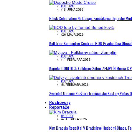
KULTÚRA
/
18. JÚNA 2026
Black Celebration Na Dunaji: Fanúšikovia Depeche Mo
KULTÚRA
/
26. MÁJA 2026
Kultúrno-Komunitné Centrum BOD Prvého Júna Oficiál
KULTÚRA
/
11. FEBRUÁRA 2026
Kapela ICONITO & Folklórny Súbor ZEMPLÍN Mieria S 
KULTÚRA
/
8. FEBRUÁRA 2026
Svetelné Umenie Rozžiari Trenčianske Kostoly Počas 
Rozhovory
Reportáže
REPORTY
/
4. AUGUSTA 2026
Kim Dracula Rozpútal V Bratislave Hudobný Chaos. Fanú