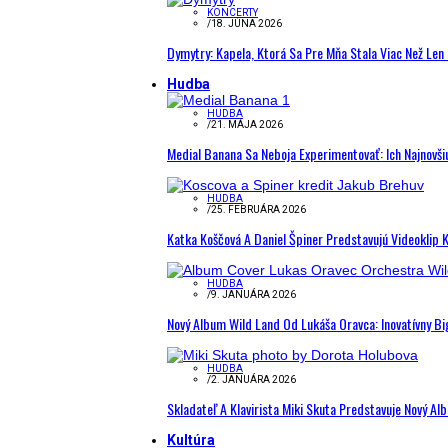
KONCERTY
/
18. JÚNA 2026
Dymytry: Kapela, Ktorá Sa Pre Mňa Stala Viac Než Le
Hudba
HUDBA
/
21. MÁJA 2026
Medial Banana Sa Neboja Experimentovať: Ich Najnovši
HUDBA
/
25. FEBRUÁRA 2026
Katka Koščová A Daniel Špiner Predstavujú Videoklip 
HUDBA
/
9. JANUÁRA 2026
Nový Album Wild Land Od Lukáša Oravca: Inovatívny B
HUDBA
/
2. JANUÁRA 2026
Skladateľ A Klavirista Miki Skuta Predstavuje Nový
Kultúra