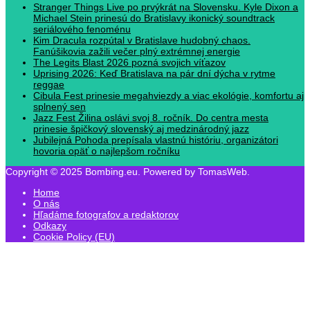
Stranger Things Live po prvýkrát na Slovensku. Kyle Dixon a
Michael Stein prinesú do Bratislavy ikonický soundtrack
seriálového fenoménu
Kim Dracula rozpútal v Bratislave hudobný chaos.
Fanúšikovia zažili večer plný extrémnej energie
The Legits Blast 2026 pozná svojich víťazov
Uprising 2026: Keď Bratislava na pár dní dýcha v rytme
reggae
Cibula Fest prinesie megahviezdy a viac ekológie, komfortu aj
splnený sen
Jazz Fest Žilina oslávi svoj 8. ročník. Do centra mesta
prinesie špičkový slovenský aj medzinárodný jazz
Jubilejná Pohoda prepísala vlastnú históriu, organizátori
hovoria opäť o najlepšom ročníku
Copyright © 2025 Bombing.eu. Powered by TomasWeb.
Home
O nás
Hľadáme fotografov a redaktorov
Odkazy
Cookie Policy (EU)