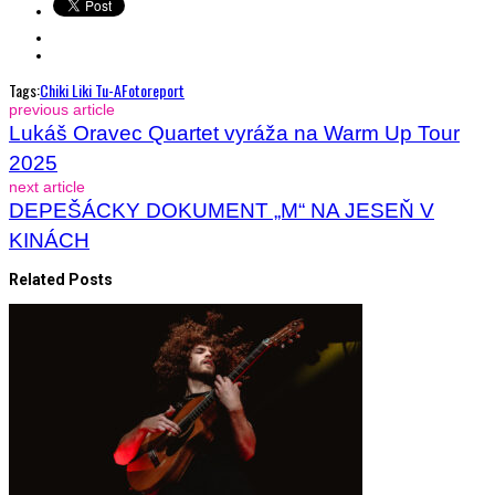
Tags:
Chiki Liki Tu-A
Fotoreport
previous article
Lukáš Oravec Quartet vyráža na Warm Up Tour
2025
next article
DEPEŠÁCKY DOKUMENT „M“ NA JESEŇ V
KINÁCH
Related Posts