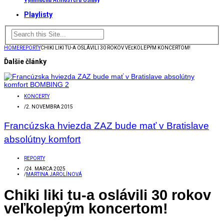
Playlisty
HOME
REPORTY
CHIKI LIKI TU-A OSLÁVILI 30 ROKOV VEĽKOLEPÝM KONCERTOM!
Ďalšie články
KONCERTY
/
2. NOVEMBRA 2015
Francúzska hviezda ZAZ bude mať v Bratislave
absolútny komfort
REPORTY
/
24. MARCA 2025
/
MARTINA JAROLÍNOVÁ
Chiki liki tu-a oslávili 30 rokov
veľkolepým koncertom!