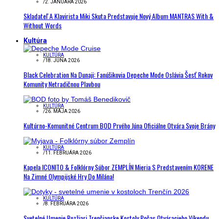
/
2. JANUÁRA 2026
Skladateľ A Klavirista Miki Skuta Predstavuje Nový Album MANTRAS With &
Without Words
Kultúra
KULTÚRA
/
18. JÚNA 2026
Black Celebration Na Dunaji: Fanúšikovia Depeche Mode Oslávia Šesť Rokov
Komunity Netradičnou Plavbou
KULTÚRA
/
26. MÁJA 2026
Kultúrno-Komunitné Centrum BOD Prvého Júna Oficiálne Otvára Svoje Brány
KULTÚRA
/
11. FEBRUÁRA 2026
Kapela ICONITO & Folklórny Súbor ZEMPLÍN Mieria S Predstavením KORENE
Na Zimné Olympijské Hry Do Milána!
KULTÚRA
/
8. FEBRUÁRA 2026
Svetelné Umenie Rozžiari Trenčianske Kostoly Počas Otváracieho Víkendu