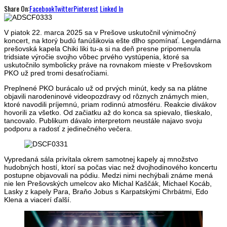
Share On:
Facebook
Twitter
Pinterest
Linked In
V piatok 22. marca 2025 sa v Prešove uskutočnil výnimočný
koncert, na ktorý budú fanúšikovia ešte dlho spomínať. Legendárna
prešovská kapela Chiki liki tu-a si na deň presne pripomenula
tridsiate výročie svojho vôbec prvého vystúpenia, ktoré sa
uskutočnilo symbolicky práve na rovnakom mieste v Prešovskom
PKO už pred tromi desaťročiami.
Preplnené PKO burácalo už od prvých minút, kedy sa na plátne
objavili narodeninové videopozdravy od rôznych známych mien,
ktoré navodili príjemnú, priam rodinnú atmosféru. Reakcie divákov
hovorili za všetko. Od začiatku až do konca sa spievalo, tlieskalo,
tancovalo. Publikum dávalo interpretom neustále najavo svoju
podporu a radosť z jedinečného večera.
Vypredaná sála privítala okrem samotnej kapely aj množstvo
hudobných hostí, ktorí sa počas viac než dvojhodinového koncertu
postupne objavovali na pódiu. Medzi nimi nechýbali známe mená
nie len Prešovských umelcov ako Michal Kaščák, Michael Kocáb,
Lasky z kapely Para, Braňo Jobus s Karpatskými Chrbátmi, Edo
Klena a viacerí ďalší.