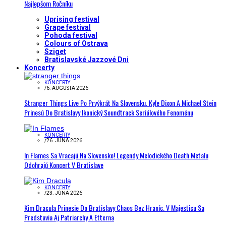
Najlepšom Ročníku
Uprising festival
Grape festival
Pohoda festival
Colours of Ostrava
Sziget
Bratislavské Jazzové Dni
Koncerty
KONCERTY
/
6. AUGUSTA 2026
Stranger Things Live Po Prvýkrát Na Slovensku. Kyle Dixon A Michael Stein
Prinesú Do Bratislavy Ikonický Soundtrack Seriálového Fenoménu
KONCERTY
/
26. JÚNA 2026
In Flames Sa Vracajú Na Slovensko! Legendy Melodického Death Metalu
Odohrajú Koncert V Bratislave
KONCERTY
/
23. JÚNA 2026
Kim Dracula Prinesie Do Bratislavy Chaos Bez Hraníc. V Majesticu Sa
Predstavia Aj Patriarchy A Etterna