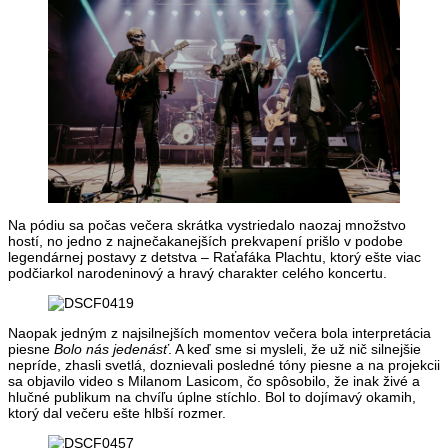
Na pódiu sa počas večera skrátka vystriedalo naozaj množstvo
hostí, no jedno z najnečakanejších prekvapení prišlo v podobe
legendárnej postavy z detstva – Raťafáka Plachtu, ktorý ešte viac
podčiarkol narodeninový a hravý charakter celého koncertu.
Naopak jedným z najsilnejších momentov večera bola interpretácia
piesne
Bolo nás jedenásť
. A keď sme si mysleli, že už nič silnejšie
nepríde, zhasli svetlá, doznievali posledné tóny piesne a na projekcii
sa objavilo video s Milanom Lasicom, čo spôsobilo, že inak živé a
hlučné publikum na chvíľu úplne stíchlo. Bol to dojímavý okamih,
ktorý dal večeru ešte hlbší rozmer.