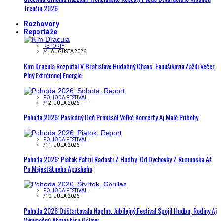
Trenčín 2026
Rozhovory
Reportáže
REPORTY
/
4. AUGUSTA 2026
Kim Dracula Rozpútal V Bratislave Hudobný Chaos. Fanúšikovia Zažili Večer
Plný Extrémnej Energie
POHODA FESTIVAL
/
12. JÚLA 2026
Pohoda 2026: Posledný Deň Priniesol Veľké Koncerty Aj Malé Príbehy
POHODA FESTIVAL
/
11. JÚLA 2026
Pohoda 2026: Piatok Patril Radosti Z Hudby. Od Dychovky Z Rumunska Až
Po Majestátneho Apasheho
POHODA FESTIVAL
/
10. JÚLA 2026
Pohoda 2026 Odštartovala Naplno. Jubilejný Festival Spojil Hudbu, Rodiny Aj
Výnimočnú Atmosféru Oslavy