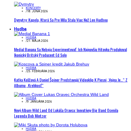
KONCERTY
/
18. JÚNA 2026
Dymytry: Kapela, Ktorá Sa Pre Mňa Stala Viac Než Len Hudbou
Hudba
HUDBA
/
21. MÁJA 2026
Medial Banana Sa Neboja Experimentovať: Ich Najnovšiu Hitovku Produkoval
Ikonický Britský Producent Ed Solo
HUDBA
/
25. FEBRUÁRA 2026
Katka Koščová A Daniel Špiner Predstavujú Videoklip K Piesni „Vojna Je…“ Z
Albumu „Krehkosť“
HUDBA
/
9. JANUÁRA 2026
Nový Album Wild Land Od Lukáša Oravca: Inovatívny Big Band Ocenila
Legenda Bob Mintzer
HUDBA