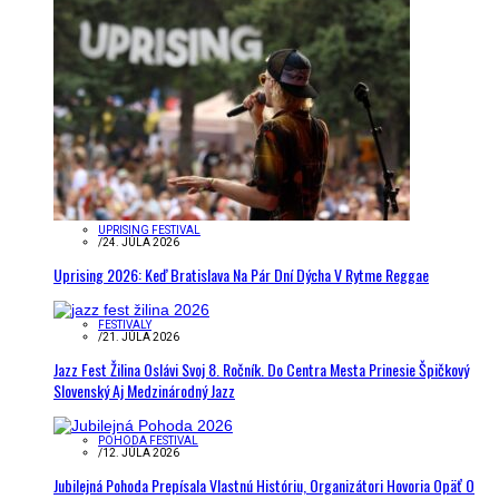
UPRISING FESTIVAL
/
24. JÚLA 2026
Uprising 2026: Keď Bratislava Na Pár Dní Dýcha V Rytme Reggae
FESTIVALY
/
21. JÚLA 2026
Jazz Fest Žilina Oslávi Svoj 8. Ročník. Do Centra Mesta Prinesie Špičkový
Slovenský Aj Medzinárodný Jazz
POHODA FESTIVAL
/
12. JÚLA 2026
Jubilejná Pohoda Prepísala Vlastnú Históriu, Organizátori Hovoria Opäť O