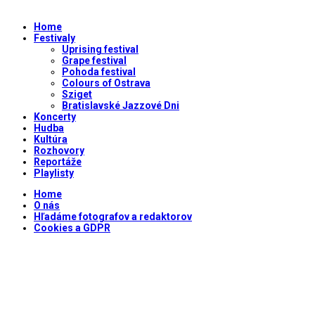
Home
Festivaly
Uprising festival
Grape festival
Pohoda festival
Colours of Ostrava
Sziget
Bratislavské Jazzové Dni
Koncerty
Hudba
Kultúra
Rozhovory
Reportáže
Playlisty
Home
O nás
Hľadáme fotografov a redaktorov
Cookies a GDPR