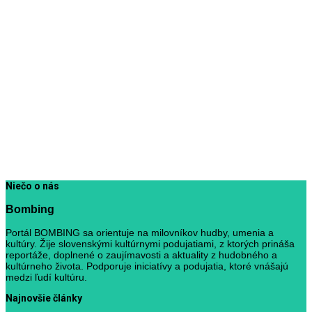
Niečo o nás
Bombing
Portál BOMBING sa orientuje na milovníkov hudby, umenia a
kultúry. Žije slovenskými kultúrnymi podujatiami, z ktorých prináša
reportáže, doplnené o zaujímavosti a aktuality z hudobného a
kultúrneho života. Podporuje iniciatívy a podujatia, ktoré vnášajú
medzi ľudí kultúru.
Najnovšie články