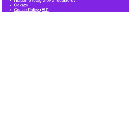
Hľadáme fotografov a redaktorov
Odkazy
Cookie Policy (EU)