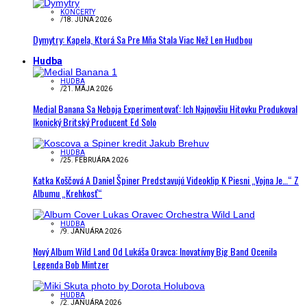
KONCERTY
/
18. JÚNA 2026
Dymytry: Kapela, Ktorá Sa Pre Mňa Stala Viac Než Len Hudbou
Hudba
HUDBA
/
21. MÁJA 2026
Medial Banana Sa Neboja Experimentovať: Ich Najnovšiu Hitovku Produkoval
Ikonický Britský Producent Ed Solo
HUDBA
/
25. FEBRUÁRA 2026
Katka Koščová A Daniel Špiner Predstavujú Videoklip K Piesni „Vojna Je…“ Z
Albumu „Krehkosť“
HUDBA
/
9. JANUÁRA 2026
Nový Album Wild Land Od Lukáša Oravca: Inovatívny Big Band Ocenila
Legenda Bob Mintzer
HUDBA
/
2. JANUÁRA 2026