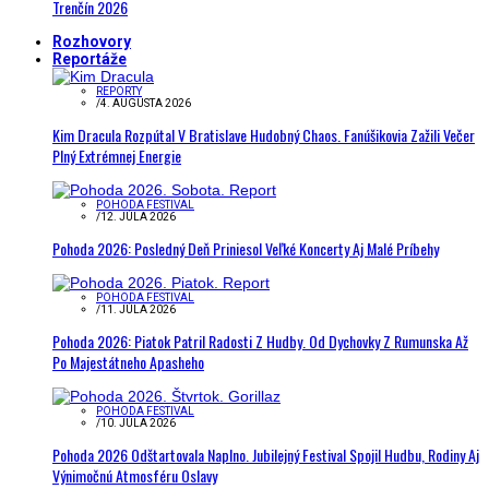
Trenčín 2026
Rozhovory
Reportáže
REPORTY
/
4. AUGUSTA 2026
Kim Dracula Rozpútal V Bratislave Hudobný Chaos. Fanúšikovia Zažili Večer
Plný Extrémnej Energie
POHODA FESTIVAL
/
12. JÚLA 2026
Pohoda 2026: Posledný Deň Priniesol Veľké Koncerty Aj Malé Príbehy
POHODA FESTIVAL
/
11. JÚLA 2026
Pohoda 2026: Piatok Patril Radosti Z Hudby. Od Dychovky Z Rumunska Až
Po Majestátneho Apasheho
POHODA FESTIVAL
/
10. JÚLA 2026
Pohoda 2026 Odštartovala Naplno. Jubilejný Festival Spojil Hudbu, Rodiny Aj
Výnimočnú Atmosféru Oslavy