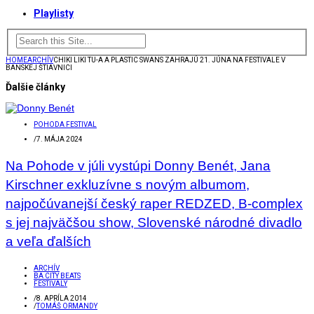
Playlisty
HOME
ARCHÍV
CHIKI LIKI TU-A A PLASTIC SWANS ZAHRAJÚ 21. JÚNA NA FESTIVALE V
BANSKEJ ŠTIAVNICI
Ďalšie články
POHODA FESTIVAL
/
7. MÁJA 2024
Na Pohode v júli vystúpi Donny Benét, Jana
Kirschner exkluzívne s novým albumom,
najpočúvanejší český raper REDZED, B-complex
s jej najväčšou show, Slovenské národné divadlo
a veľa ďalších
ARCHÍV
BA CITY BEATS
FESTIVALY
/
8. APRÍLA 2014
/
TOMÁŠ ORMANDY