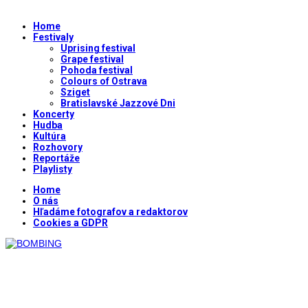
Home
Festivaly
Uprising festival
Grape festival
Pohoda festival
Colours of Ostrava
Sziget
Bratislavské Jazzové Dni
Koncerty
Hudba
Kultúra
Rozhovory
Reportáže
Playlisty
Home
O nás
Hľadáme fotografov a redaktorov
Cookies a GDPR