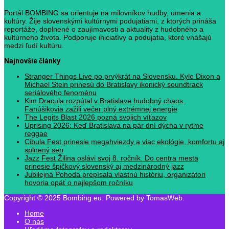
Portál BOMBING sa orientuje na milovníkov hudby, umenia a
kultúry. Žije slovenskými kultúrnymi podujatiami, z ktorých prináša
reportáže, doplnené o zaujímavosti a aktuality z hudobného a
kultúrneho života. Podporuje iniciatívy a podujatia, ktoré vnášajú
medzi ľudí kultúru.
Najnovšie články
Stranger Things Live po prvýkrát na Slovensku. Kyle Dixon a
Michael Stein prinesú do Bratislavy ikonický soundtrack
seriálového fenoménu
Kim Dracula rozpútal v Bratislave hudobný chaos.
Fanúšikovia zažili večer plný extrémnej energie
The Legits Blast 2026 pozná svojich víťazov
Uprising 2026: Keď Bratislava na pár dní dýcha v rytme
reggae
Cibula Fest prinesie megahviezdy a viac ekológie, komfortu aj
splnený sen
Jazz Fest Žilina oslávi svoj 8. ročník. Do centra mesta
prinesie špičkový slovenský aj medzinárodný jazz
Jubilejná Pohoda prepísala vlastnú históriu, organizátori
hovoria opäť o najlepšom ročníku
Copyright © 2025 Bombing.eu. Powered by TomasWeb.
Home
O nás