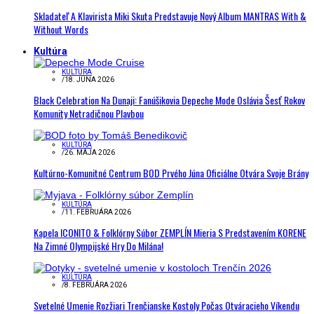
Skladateľ A Klavirista Miki Skuta Predstavuje Nový Album MANTRAS With &
Without Words
Kultúra
KULTÚRA
/
18. JÚNA 2026
Black Celebration Na Dunaji: Fanúšikovia Depeche Mode Oslávia Šesť Rokov
Komunity Netradičnou Plavbou
KULTÚRA
/
26. MÁJA 2026
Kultúrno-Komunitné Centrum BOD Prvého Júna Oficiálne Otvára Svoje Brány
KULTÚRA
/
11. FEBRUÁRA 2026
Kapela ICONITO & Folklórny Súbor ZEMPLÍN Mieria S Predstavením KORENE
Na Zimné Olympijské Hry Do Milána!
KULTÚRA
/
8. FEBRUÁRA 2026
Svetelné Umenie Rozžiari Trenčianske Kostoly Počas Otváracieho Víkendu