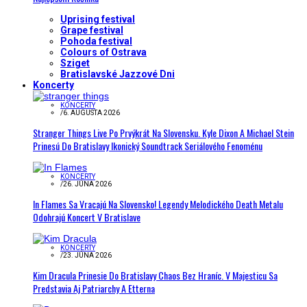
Uprising festival
Grape festival
Pohoda festival
Colours of Ostrava
Sziget
Bratislavské Jazzové Dni
Koncerty
KONCERTY
/
6. AUGUSTA 2026
Stranger Things Live Po Prvýkrát Na Slovensku. Kyle Dixon A Michael Stein
Prinesú Do Bratislavy Ikonický Soundtrack Seriálového Fenoménu
KONCERTY
/
26. JÚNA 2026
In Flames Sa Vracajú Na Slovensko! Legendy Melodického Death Metalu
Odohrajú Koncert V Bratislave
KONCERTY
/
23. JÚNA 2026
Kim Dracula Prinesie Do Bratislavy Chaos Bez Hraníc. V Majesticu Sa
Predstavia Aj Patriarchy A Etterna