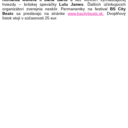
hviezdy – britskej speváčky
Lulu
James
. Ďalších účinkujúcich
organizátori zverejnia neskôr. Permanentky na festival
BS City
Beats
sa predávajú na stránke
www.bacitybeats.sk.
Dvojdňový
lístok stojí v súčasnosti 25 eur.