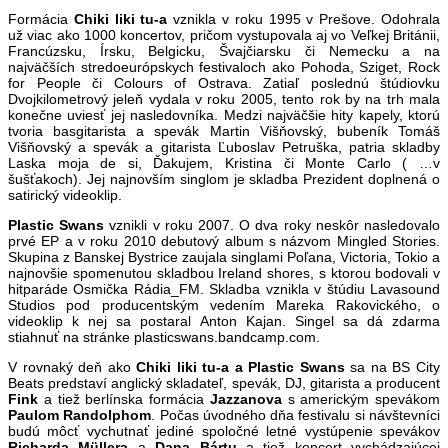
Formácia
Chiki liki tu-a
vznikla v roku 1995 v Prešove. Odohrala
už viac ako 1000 koncertov, pričom vystupovala aj vo Veľkej Británii,
Francúzsku, Írsku, Belgicku, Švajčiarsku či Nemecku a na
najväčších stredoeurópskych festivaloch ako Pohoda, Sziget, Rock
for People či Colours of Ostrava. Zatiaľ poslednú štúdiovku
Dvojkilometrový jeleň vydala v roku 2005, tento rok by na trh mala
konečne uviesť jej nasledovníka. Medzi najväčšie hity kapely, ktorú
tvoria basgitarista a spevák Martin Višňovský, bubeník Tomáš
Višňovský a spevák a gitarista Ľuboslav Petruška, patria skladby
Laska moja de si, Ďakujem, Kristina či Monte Carlo ( …v
šušťakoch). Jej najnovším singlom je skladba Prezident doplnená o
satirický videoklip.
Plastic
Swans
vznikli v roku 2007. O dva roky neskôr nasledovalo
prvé EP a v roku 2010 debutový album s názvom Mingled Stories.
Skupina z Banskej Bystrice zaujala singlami Poľana, Victoria, Tokio a
najnovšie spomenutou skladbou Ireland shores, s ktorou bodovali v
hitparáde Osmička Rádia_FM. Skladba vznikla v štúdiu Lavasound
Studios pod producentským vedením Mareka Rakovického, o
videoklip k nej sa postaral Anton Kajan. Singel sa dá zdarma
stiahnuť na stránke plasticswans.bandcamp.com.
V rovnaký deň ako
Chiki liki tu-a a Plastic Swans
sa na BS City
Beats predstaví anglický skladateľ, spevák, DJ, gitarista a producent
Fink
a tiež berlínska formácia
Jazzanova
s americkým spevákom
Paulom
Randolphom
. Počas úvodného dňa festivalu si návštevníci
budú môcť vychutnať jediné spoločné letné vystúpenie spevákov
Richarda
Müllera
a
Dana
Bártu
a tiež koncert vychádzajúcej