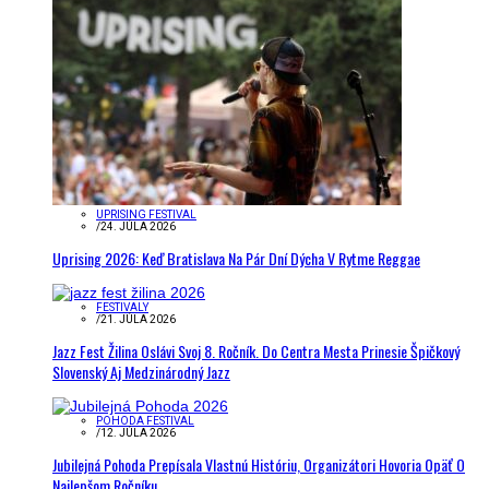
UPRISING FESTIVAL
/
24. JÚLA 2026
Uprising 2026: Keď Bratislava Na Pár Dní Dýcha V Rytme Reggae
FESTIVALY
/
21. JÚLA 2026
Jazz Fest Žilina Oslávi Svoj 8. Ročník. Do Centra Mesta Prinesie Špičkový
Slovenský Aj Medzinárodný Jazz
POHODA FESTIVAL
/
12. JÚLA 2026
Jubilejná Pohoda Prepísala Vlastnú Históriu, Organizátori Hovoria Opäť O
Najlepšom Ročníku