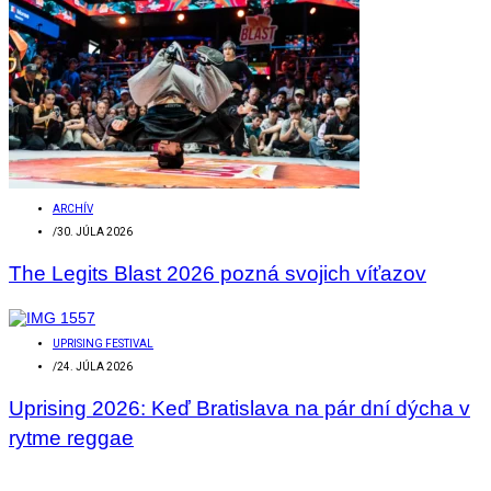
ARCHÍV
/
30. JÚLA 2026
The Legits Blast 2026 pozná svojich víťazov
UPRISING FESTIVAL
/
24. JÚLA 2026
Uprising 2026: Keď Bratislava na pár dní dýcha v
rytme reggae