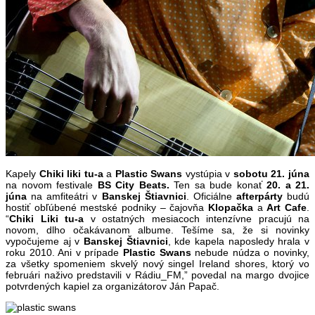
Kapely
Chiki liki tu-a
a
Plastic
Swans
vystúpia v
sobotu 21. júna
na novom festivale
BS City Beats.
Ten sa bude konať
20. a 21.
júna
na amfiteátri v
Banskej
Štiavnici
. Oficiálne
afterpárty
budú
hostiť obľúbené mestské podniky – čajovňa
Klopačka
a
Art
Cafe
.
“
Chiki Liki tu-a
v ostatných mesiacoch intenzívne pracujú na
novom, dlho očakávanom albume. Tešíme sa, že si novinky
vypočujeme aj v
Banskej Štiavnici
, kde kapela naposledy hrala v
roku 2010. Ani v prípade
Plastic
Swans
nebude núdza o novinky,
za všetky spomeniem skvelý nový singel Ireland shores, ktorý vo
februári naživo predstavili v Rádiu_FM,” povedal na margo dvojice
potvrdených kapiel za organizátorov Ján Papač.