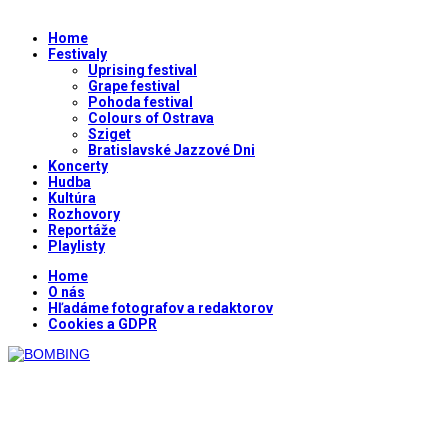
Home
Festivaly
Uprising festival
Grape festival
Pohoda festival
Colours of Ostrava
Sziget
Bratislavské Jazzové Dni
Koncerty
Hudba
Kultúra
Rozhovory
Reportáže
Playlisty
Home
O nás
Hľadáme fotografov a redaktorov
Cookies a GDPR