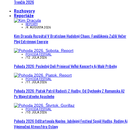
Trenčín 2026
Rozhovory
Reportáže
REPORTY
/
4. AUGUSTA 2026
Kim Dracula Rozpútal V Bratislave Hudobný Chaos. Fanúšikovia Zažili Večer
Plný Extrémnej Energie
POHODA FESTIVAL
/
12. JÚLA 2026
Pohoda 2026: Posledný Deň Priniesol Veľké Koncerty Aj Malé Príbehy
POHODA FESTIVAL
/
11. JÚLA 2026
Pohoda 2026: Piatok Patril Radosti Z Hudby. Od Dychovky Z Rumunska Až
Po Majestátneho Apasheho
POHODA FESTIVAL
/
10. JÚLA 2026
Pohoda 2026 Odštartovala Naplno. Jubilejný Festival Spojil Hudbu, Rodiny Aj
Výnimočnú Atmosféru Oslavy