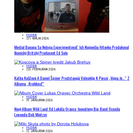
HUDBA
/
21. MÁJA 2026
Medial Banana Sa Neboja Experimentovať: Ich Najnovšiu Hitovku Produkoval
Ikonický Britský Producent Ed Solo
HUDBA
/
25. FEBRUÁRA 2026
Katka Koščová A Daniel Špiner Predstavujú Videoklip K Piesni „Vojna Je…“ Z
Albumu „Krehkosť“
HUDBA
/
9. JANUÁRA 2026
Nový Album Wild Land Od Lukáša Oravca: Inovatívny Big Band Ocenila
Legenda Bob Mintzer
HUDBA
/
2. JANUÁRA 2026