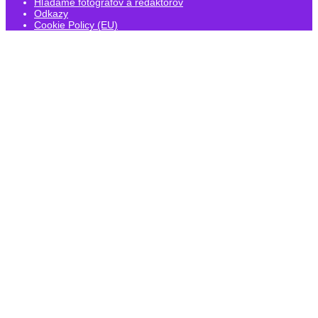
Hľadáme fotografov a redaktorov
Odkazy
Cookie Policy (EU)