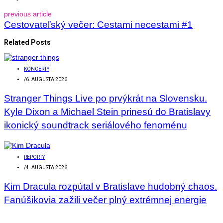
previous article
Cestovateľský večer: Cestami necestami #1
Related Posts
KONCERTY
/
6. AUGUSTA 2026
Stranger Things Live po prvýkrát na Slovensku.
Kyle Dixon a Michael Stein prinesú do Bratislavy
ikonický soundtrack seriálového fenoménu
REPORTY
/
4. AUGUSTA 2026
Kim Dracula rozpútal v Bratislave hudobný chaos.
Fanúšikovia zažili večer plný extrémnej energie