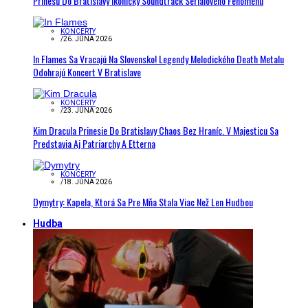
Prinesú Do Bratislavy Ikonický Soundtrack Seriálového Fenoménu
KONCERTY
/
26. JÚNA 2026
In Flames Sa Vracajú Na Slovensko! Legendy Melodického Death Metalu
Odohrajú Koncert V Bratislave
KONCERTY
/
23. JÚNA 2026
Kim Dracula Prinesie Do Bratislavy Chaos Bez Hraníc. V Majesticu Sa
Predstavia Aj Patriarchy A Etterna
KONCERTY
/
18. JÚNA 2026
Dymytry: Kapela, Ktorá Sa Pre Mňa Stala Viac Než Len Hudbou
Hudba