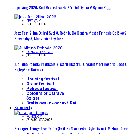
Uprising 2026: Keď Bratislava Na Pár Dní Dýcha V Rytme Reggae
FESTIVALY
/
21. JÚLA 2026
Jazz Fest Žilina Oslávi Svoj 8. Ročník. Do Centra Mesta Prinesie Špičkový
Slovenský Aj Medzinárodný Jazz
POHODA FESTIVAL
/
12. JÚLA 2026
Jubilejná Pohoda Prepísala Vlastnú Históriu, Organizátori Hovoria Opäť O
Najlepšom Ročníku
Uprising festival
Grape festival
Pohoda festival
Colours of Ostrava
Sziget
Bratislavské Jazzové Dni
Koncerty
KONCERTY
/
6. AUGUSTA 2026
Stranger Things Live Po Prvýkrát Na Slovensku. Kyle Dixon A Michael Stein