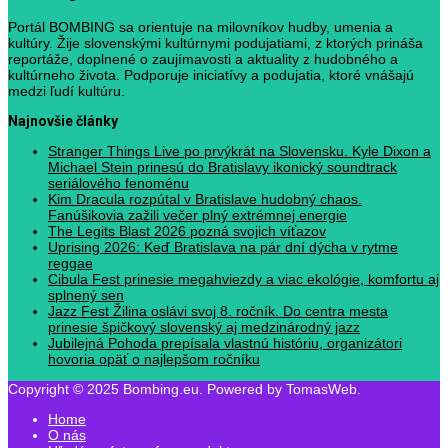
Portál BOMBING sa orientuje na milovníkov hudby, umenia a
kultúry. Žije slovenskými kultúrnymi podujatiami, z ktorých prináša
reportáže, doplnené o zaujímavosti a aktuality z hudobného a
kultúrneho života. Podporuje iniciatívy a podujatia, ktoré vnášajú
medzi ľudí kultúru.
Najnovšie články
Stranger Things Live po prvýkrát na Slovensku. Kyle Dixon a
Michael Stein prinesú do Bratislavy ikonický soundtrack
seriálového fenoménu
Kim Dracula rozpútal v Bratislave hudobný chaos.
Fanúšikovia zažili večer plný extrémnej energie
The Legits Blast 2026 pozná svojich víťazov
Uprising 2026: Keď Bratislava na pár dní dýcha v rytme
reggae
Cibula Fest prinesie megahviezdy a viac ekológie, komfortu aj
splnený sen
Jazz Fest Žilina oslávi svoj 8. ročník. Do centra mesta
prinesie špičkový slovenský aj medzinárodný jazz
Jubilejná Pohoda prepísala vlastnú históriu, organizátori
hovoria opäť o najlepšom ročníku
Copyright © 2025 Bombing.eu. Powered by TomasWeb.
Home
O nás