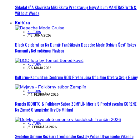
Skladateľ A Klavirista Miki Skuta Predstavuje Nový Album MANTRAS With &
Without Words
Kultúra
KULTÚRA
/
18. JÚNA 2026
Black Celebration Na Dunaji: Fanúšikovia Depeche Mode Oslávia Šesť Rokov
Komunity Netradičnou Plavbou
KULTÚRA
/
26. MÁJA 2026
Kultúrno-Komunitné Centrum BOD Prvého Júna Oficiálne Otvára Svoje Brány
KULTÚRA
/
11. FEBRUÁRA 2026
Kapela ICONITO & Folklórny Súbor ZEMPLÍN Mieria S Predstavením KORENE
Na Zimné Olympijské Hry Do Milána!
KULTÚRA
/
8. FEBRUÁRA 2026
Svetelné Umenie Rozžiari Trenčianske Kostoly Počas Otváracieho Víkendu