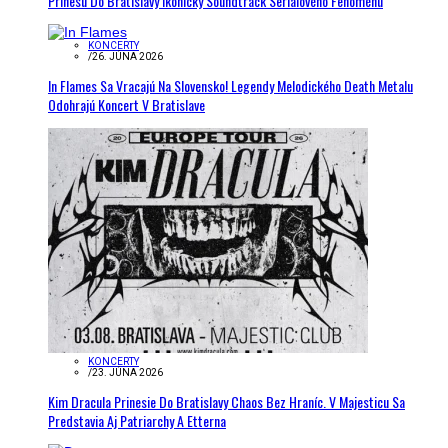
Prinesú Do Bratislavy Ikonický Soundtrack Seriálového Fenoménu
KONCERTY
/
26. JÚNA 2026
In Flames Sa Vracajú Na Slovensko! Legendy Melodického Death Metalu
Odohrajú Koncert V Bratislave
KONCERTY
/
23. JÚNA 2026
Kim Dracula Prinesie Do Bratislavy Chaos Bez Hraníc. V Majesticu Sa
Predstavia Aj Patriarchy A Etterna