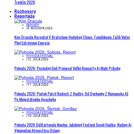
Trenčín 2026
Rozhovory
Reportáže
REPORTY
/
4. AUGUSTA 2026
Kim Dracula Rozpútal V Bratislave Hudobný Chaos. Fanúšikovia Zažili Večer
Plný Extrémnej Energie
POHODA FESTIVAL
/
12. JÚLA 2026
Pohoda 2026: Posledný Deň Priniesol Veľké Koncerty Aj Malé Príbehy
POHODA FESTIVAL
/
11. JÚLA 2026
Pohoda 2026: Piatok Patril Radosti Z Hudby. Od Dychovky Z Rumunska Až
Po Majestátneho Apasheho
POHODA FESTIVAL
/
10. JÚLA 2026
Pohoda 2026 Odštartovala Naplno. Jubilejný Festival Spojil Hudbu, Rodiny Aj
Výnimočnú Atmosféru Oslavy