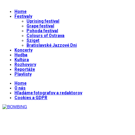
Home
Festivaly
Uprising festival
Grape festival
Pohoda festival
Colours of Ostrava
Sziget
Bratislavské Jazzové Dni
Koncerty
Hudba
Kultúra
Rozhovory
Reportáže
Playlisty
Home
O nás
Hľadáme fotografov a redaktorov
Cookies a GDPR