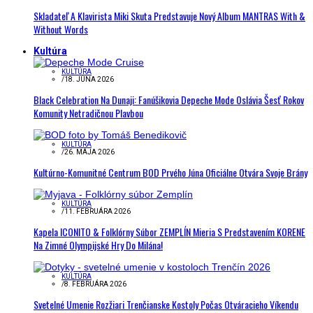
Skladateľ A Klavirista Miki Skuta Predstavuje Nový Album MANTRAS With &
Without Words
Kultúra
KULTÚRA
/
18. JÚNA 2026
Black Celebration Na Dunaji: Fanúšikovia Depeche Mode Oslávia Šesť Rokov
Komunity Netradičnou Plavbou
KULTÚRA
/
26. MÁJA 2026
Kultúrno-Komunitné Centrum BOD Prvého Júna Oficiálne Otvára Svoje Brány
KULTÚRA
/
11. FEBRUÁRA 2026
Kapela ICONITO & Folklórny Súbor ZEMPLÍN Mieria S Predstavením KORENE
Na Zimné Olympijské Hry Do Milána!
KULTÚRA
/
8. FEBRUÁRA 2026
Svetelné Umenie Rozžiari Trenčianske Kostoly Počas Otváracieho Víkendu