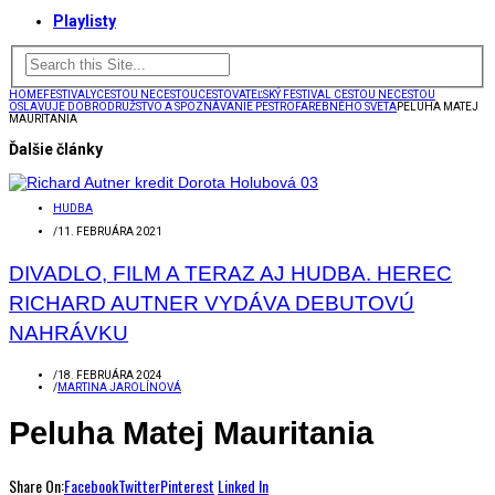
Playlisty
HOME
FESTIVALY
CESTOU NECESTOU
CESTOVATEĽSKÝ FESTIVAL CESTOU NECESTOU
OSLAVUJE DOBRODRUŽSTVO A SPOZNÁVANIE PESTROFAREBNÉHO SVETA
PELUHA MATEJ
MAURITANIA
Ďalšie články
HUDBA
/
11. FEBRUÁRA 2021
DIVADLO, FILM A TERAZ AJ HUDBA. HEREC
RICHARD AUTNER VYDÁVA DEBUTOVÚ
NAHRÁVKU
/
18. FEBRUÁRA 2024
/
MARTINA JAROLÍNOVÁ
Peluha Matej Mauritania
Share On:
Facebook
Twitter
Pinterest
Linked In