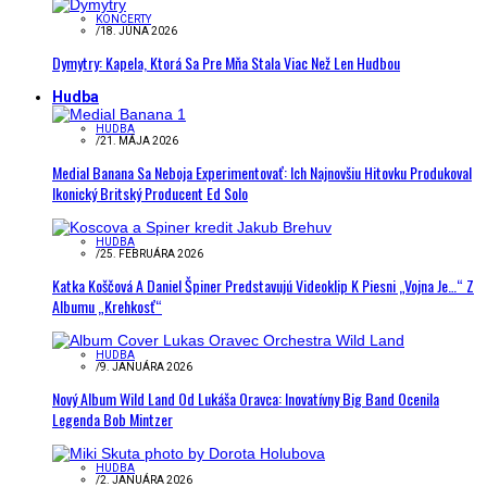
KONCERTY
/
18. JÚNA 2026
Dymytry: Kapela, Ktorá Sa Pre Mňa Stala Viac Než Len Hudbou
Hudba
HUDBA
/
21. MÁJA 2026
Medial Banana Sa Neboja Experimentovať: Ich Najnovšiu Hitovku Produkoval
Ikonický Britský Producent Ed Solo
HUDBA
/
25. FEBRUÁRA 2026
Katka Koščová A Daniel Špiner Predstavujú Videoklip K Piesni „Vojna Je…“ Z
Albumu „Krehkosť“
HUDBA
/
9. JANUÁRA 2026
Nový Album Wild Land Od Lukáša Oravca: Inovatívny Big Band Ocenila
Legenda Bob Mintzer
HUDBA
/
2. JANUÁRA 2026