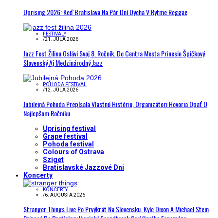
Uprising 2026: Keď Bratislava Na Pár Dní Dýcha V Rytme Reggae
FESTIVALY
/
21. JÚLA 2026
Jazz Fest Žilina Oslávi Svoj 8. Ročník. Do Centra Mesta Prinesie Špičkový
Slovenský Aj Medzinárodný Jazz
POHODA FESTIVAL
/
12. JÚLA 2026
Jubilejná Pohoda Prepísala Vlastnú Históriu, Organizátori Hovoria Opäť O
Najlepšom Ročníku
Uprising festival
Grape festival
Pohoda festival
Colours of Ostrava
Sziget
Bratislavské Jazzové Dni
Koncerty
KONCERTY
/
6. AUGUSTA 2026
Stranger Things Live Po Prvýkrát Na Slovensku. Kyle Dixon A Michael Stein