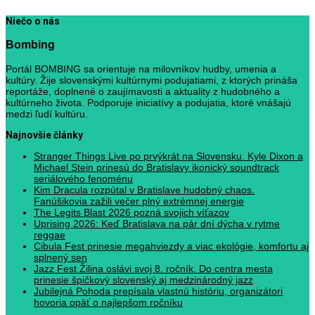
Niečo o nás
Bombing
Portál BOMBING sa orientuje na milovníkov hudby, umenia a
kultúry. Žije slovenskými kultúrnymi podujatiami, z ktorých prináša
reportáže, doplnené o zaujímavosti a aktuality z hudobného a
kultúrneho života. Podporuje iniciatívy a podujatia, ktoré vnášajú
medzi ľudí kultúru.
Najnovšie články
Stranger Things Live po prvýkrát na Slovensku. Kyle Dixon a
Michael Stein prinesú do Bratislavy ikonický soundtrack
seriálového fenoménu
Kim Dracula rozpútal v Bratislave hudobný chaos.
Fanúšikovia zažili večer plný extrémnej energie
The Legits Blast 2026 pozná svojich víťazov
Uprising 2026: Keď Bratislava na pár dní dýcha v rytme
reggae
Cibula Fest prinesie megahviezdy a viac ekológie, komfortu aj
splnený sen
Jazz Fest Žilina oslávi svoj 8. ročník. Do centra mesta
prinesie špičkový slovenský aj medzinárodný jazz
Jubilejná Pohoda prepísala vlastnú históriu, organizátori
hovoria opäť o najlepšom ročníku