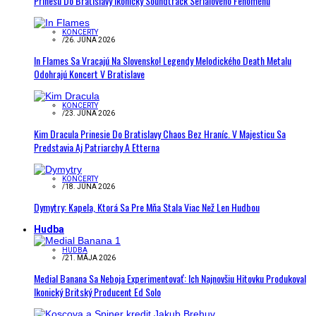
Prinesú Do Bratislavy Ikonický Soundtrack Seriálového Fenoménu
KONCERTY
/
26. JÚNA 2026
In Flames Sa Vracajú Na Slovensko! Legendy Melodického Death Metalu
Odohrajú Koncert V Bratislave
KONCERTY
/
23. JÚNA 2026
Kim Dracula Prinesie Do Bratislavy Chaos Bez Hraníc. V Majesticu Sa
Predstavia Aj Patriarchy A Etterna
KONCERTY
/
18. JÚNA 2026
Dymytry: Kapela, Ktorá Sa Pre Mňa Stala Viac Než Len Hudbou
Hudba
HUDBA
/
21. MÁJA 2026
Medial Banana Sa Neboja Experimentovať: Ich Najnovšiu Hitovku Produkoval
Ikonický Britský Producent Ed Solo