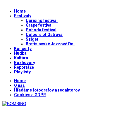
Home
Festivaly
Uprising festival
Grape festival
Pohoda festival
Colours of Ostrava
Sziget
Bratislavské Jazzové Dni
Koncerty
Hudba
Kultúra
Rozhovory
Reportáže
Playlisty
Home
O nás
Hľadáme fotografov a redaktorov
Cookies a GDPR