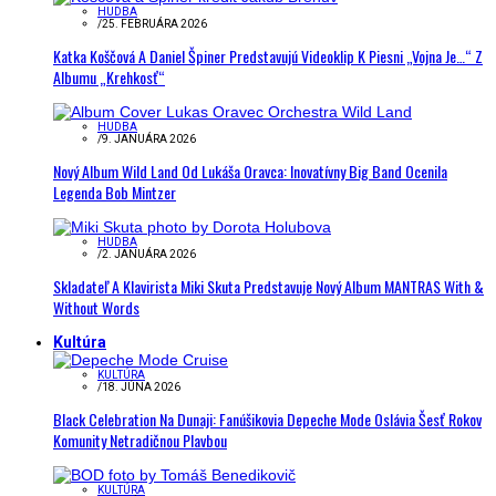
HUDBA
/
25. FEBRUÁRA 2026
Katka Koščová A Daniel Špiner Predstavujú Videoklip K Piesni „Vojna Je…“ Z
Albumu „Krehkosť“
HUDBA
/
9. JANUÁRA 2026
Nový Album Wild Land Od Lukáša Oravca: Inovatívny Big Band Ocenila
Legenda Bob Mintzer
HUDBA
/
2. JANUÁRA 2026
Skladateľ A Klavirista Miki Skuta Predstavuje Nový Album MANTRAS With &
Without Words
Kultúra
KULTÚRA
/
18. JÚNA 2026
Black Celebration Na Dunaji: Fanúšikovia Depeche Mode Oslávia Šesť Rokov
Komunity Netradičnou Plavbou
KULTÚRA