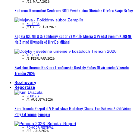
/
26. MÁJA 2026
Kultúrno-Komunitné Centrum BOD Prvého Júna Oficiálne Otvára Svoje Brány
KULTÚRA
/
11. FEBRUÁRA 2026
Kapela ICONITO & Folklórny Súbor ZEMPLÍN Mieria S Predstavením KORENE
Na Zimné Olympijské Hry Do Milána!
KULTÚRA
/
8. FEBRUÁRA 2026
Svetelné Umenie Rozžiari Trenčianske Kostoly Počas Otváracieho Víkendu
Trenčín 2026
Rozhovory
Reportáže
REPORTY
/
4. AUGUSTA 2026
Kim Dracula Rozpútal V Bratislave Hudobný Chaos. Fanúšikovia Zažili Večer
Plný Extrémnej Energie
POHODA FESTIVAL
/
12. JÚLA 2026