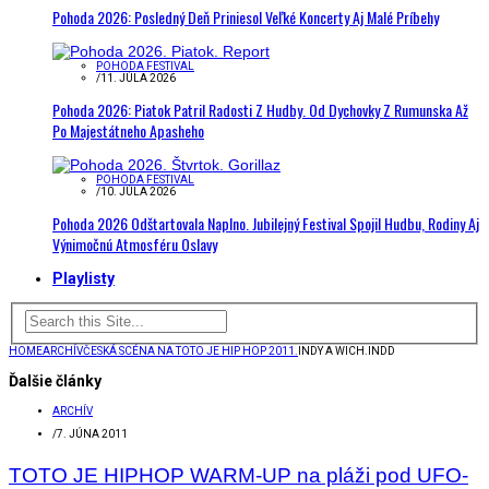
Pohoda 2026: Posledný Deň Priniesol Veľké Koncerty Aj Malé Príbehy
POHODA FESTIVAL
/
11. JÚLA 2026
Pohoda 2026: Piatok Patril Radosti Z Hudby. Od Dychovky Z Rumunska Až
Po Majestátneho Apasheho
POHODA FESTIVAL
/
10. JÚLA 2026
Pohoda 2026 Odštartovala Naplno. Jubilejný Festival Spojil Hudbu, Rodiny Aj
Výnimočnú Atmosféru Oslavy
Playlisty
HOME
ARCHÍV
ČESKÁ SCÉNA NA TOTO JE HIP HOP 2011.
INDY A WICH.INDD
Ďalšie články
ARCHÍV
/
7. JÚNA 2011
TOTO JE HIPHOP WARM-UP na pláži pod UFO-