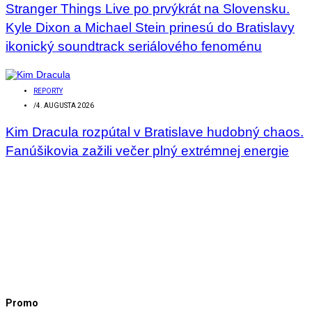
Stranger Things Live po prvýkrát na Slovensku.
Kyle Dixon a Michael Stein prinesú do Bratislavy
ikonický soundtrack seriálového fenoménu
REPORTY
/
4. AUGUSTA 2026
Kim Dracula rozpútal v Bratislave hudobný chaos.
Fanúšikovia zažili večer plný extrémnej energie
Promo