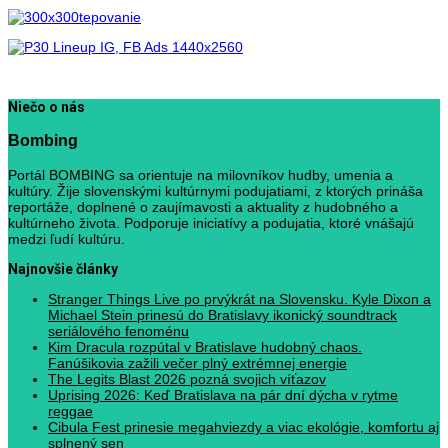
Niečo o nás
Bombing
Portál BOMBING sa orientuje na milovníkov hudby, umenia a
kultúry. Žije slovenskými kultúrnymi podujatiami, z ktorých prináša
reportáže, doplnené o zaujímavosti a aktuality z hudobného a
kultúrneho života. Podporuje iniciatívy a podujatia, ktoré vnášajú
medzi ľudí kultúru.
Najnovšie články
Stranger Things Live po prvýkrát na Slovensku. Kyle Dixon a
Michael Stein prinesú do Bratislavy ikonický soundtrack
seriálového fenoménu
Kim Dracula rozpútal v Bratislave hudobný chaos.
Fanúšikovia zažili večer plný extrémnej energie
The Legits Blast 2026 pozná svojich víťazov
Uprising 2026: Keď Bratislava na pár dní dýcha v rytme
reggae
Cibula Fest prinesie megahviezdy a viac ekológie, komfortu aj
splnený sen