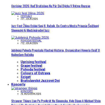
Uprising 2026: Keď Bratislava Na Pár Dní Dýcha V Rytme Reggae
FESTIVALY
/
21. JÚLA 2026
Jazz Fest Žilina Oslávi Svoj 8. Ročník. Do Centra Mesta Prinesie Špičkový
Slovenský Aj Medzinárodný Jazz
POHODA FESTIVAL
/
12. JÚLA 2026
Jubilejná Pohoda Prepísala Vlastnú Históriu, Organizátori Hovoria Opäť O
Najlepšom Ročníku
Uprising festival
Grape festival
Pohoda festival
Colours of Ostrava
Sziget
Bratislavské Jazzové Dni
Koncerty
KONCERTY
/
6. AUGUSTA 2026
Stranger Things Live Po Prvýkrát Na Slovensku. Kyle Dixon A Michael Stein