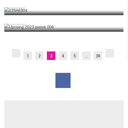
Hadleym“
Zažili sme jeden z najvydarenejších ročníkov festivalu
Uprising
1
2
3
4
5
…
24