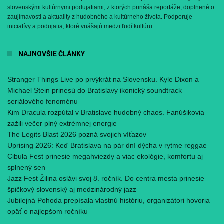
slovenskými kultúrnymi podujatiami, z ktorých prináša reportáže, doplnené o
zaujímavosti a aktuality z hudobného a kultúrneho života. Podporuje
iniciatívy a podujatia, ktoré vnášajú medzi ľudí kultúru.
NAJNOVŠIE ČLÁNKY
Stranger Things Live po prvýkrát na Slovensku. Kyle Dixon a
Michael Stein prinesú do Bratislavy ikonický soundtrack
seriálového fenoménu
Kim Dracula rozpútal v Bratislave hudobný chaos. Fanúšikovia
zažili večer plný extrémnej energie
The Legits Blast 2026 pozná svojich víťazov
Uprising 2026: Keď Bratislava na pár dní dýcha v rytme reggae
Cibula Fest prinesie megahviezdy a viac ekológie, komfortu aj
splnený sen
Jazz Fest Žilina oslávi svoj 8. ročník. Do centra mesta prinesie
špičkový slovenský aj medzinárodný jazz
Jubilejná Pohoda prepísala vlastnú históriu, organizátori hovoria
opäť o najlepšom ročníku