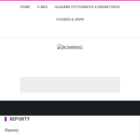
HOME
O NÁS
HĽADÁME FOTOGRAFOV A REDAKTOROV
COOKIES A GDPR
Home
Archive By Category "Reporty"
(Page 3)
REPORTY
Reporty
Filip Tůma rozozvučal Košice svojím novoročným