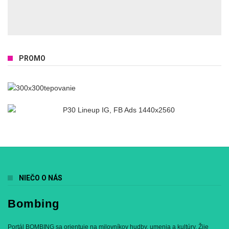
PROMO
NIEČO O NÁS
Bombing
Portál BOMBING sa orientuje na milovníkov hudby, umenia a kultúry. Žije