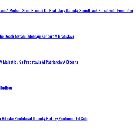
ixon A Michael Stein Prinesú Do Bratislavy Ikonický Soundtrack Seriálového Fenoménu
ého Death Metalu Odohrajú Koncert V Bratislave
V Majesticu Sa Predstavia Aj Patriarchy A Etterna
n Hudbou
u Hitovku Produkoval Ikonický Britský Producent Ed Solo