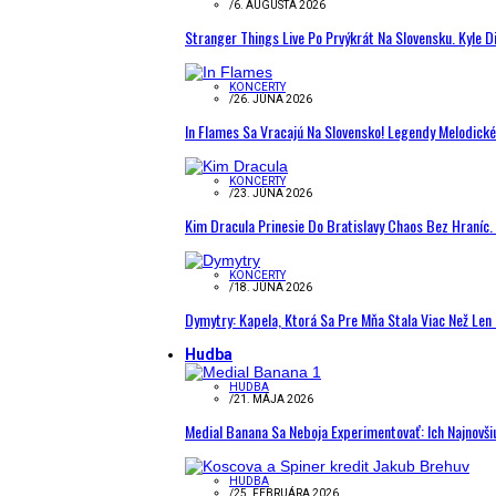
/
6. AUGUSTA 2026
Stranger Things Live Po Prvýkrát Na Slovensku. Kyle D
KONCERTY
/
26. JÚNA 2026
In Flames Sa Vracajú Na Slovensko! Legendy Melodick
KONCERTY
/
23. JÚNA 2026
Kim Dracula Prinesie Do Bratislavy Chaos Bez Hraníc. 
KONCERTY
/
18. JÚNA 2026
Dymytry: Kapela, Ktorá Sa Pre Mňa Stala Viac Než Le
Hudba
HUDBA
/
21. MÁJA 2026
Medial Banana Sa Neboja Experimentovať: Ich Najnovši
HUDBA
/
25. FEBRUÁRA 2026