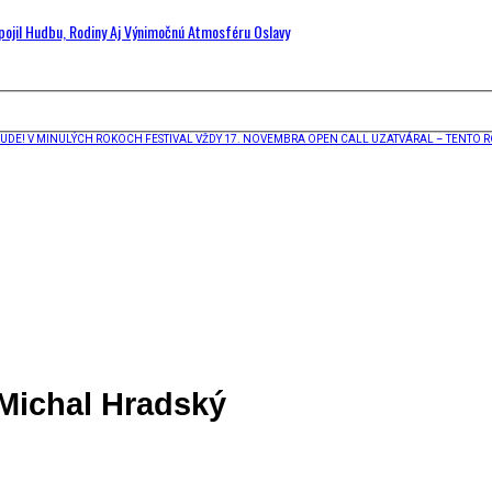
Spojil Hudbu, Rodiny Aj Výnimočnú Atmosféru Oslavy
BUDE! V MINULÝCH ROKOCH FESTIVAL VŽDY 17. NOVEMBRA OPEN CALL UZATVÁRAL – TENTO R
Michal Hradský