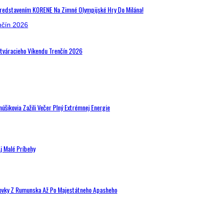
Predstavením KORENE Na Zimné Olympijské Hry Do Milána!
Otváracieho Víkendu Trenčín 2026
šikovia Zažili Večer Plný Extrémnej Energie
j Malé Príbehy
hovky Z Rumunska Až Po Majestátneho Apasheho