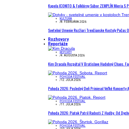
Kapela ICONITO & Folklórny Súbor ZEMPLÍN Mieria S 
KULTÚRA
/
8. FEBRUÁRA 2026
Svetelné Umenie Rozžiari Trenčianske Kostoly Počas 
Rozhovory
Reportáže
REPORTY
/
4. AUGUSTA 2026
Kim Dracula Rozpútal V Bratislave Hudobný Chaos. Fanú
POHODA FESTIVAL
/
12. JÚLA 2026
Pohoda 2026: Posledný Deň Priniesol Veľké Koncerty A
POHODA FESTIVAL
/
11. JÚLA 2026
Pohoda 2026: Piatok Patril Radosti Z Hudby. Od Dyc
POHODA FESTIVAL
/
10. JÚLA 2026