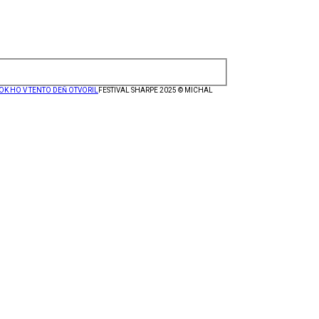
OK HO V TENTO DEŇ OTVORIL
FESTIVAL SHARPE 2025 © MICHAL