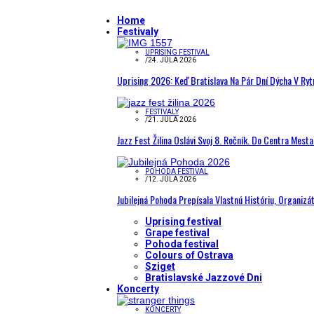
Home
Festivaly
UPRISING FESTIVAL
/
24. JÚLA 2026
Uprising 2026: Keď Bratislava Na Pár Dní Dýcha V R
FESTIVALY
/
21. JÚLA 2026
Jazz Fest Žilina Oslávi Svoj 8. Ročník. Do Centra Mest
POHODA FESTIVAL
/
12. JÚLA 2026
Jubilejná Pohoda Prepísala Vlastnú Históriu, Organizá
Uprising festival
Grape festival
Pohoda festival
Colours of Ostrava
Sziget
Bratislavské Jazzové Dni
Koncerty
KONCERTY