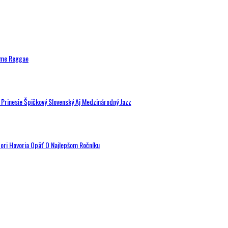
ytme Reggae
a Prinesie Špičkový Slovenský Aj Medzinárodný Jazz
tori Hovoria Opäť O Najlepšom Ročníku