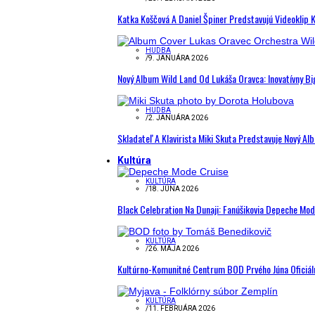
Katka Koščová A Daniel Špiner Predstavujú Videoklip 
HUDBA
/
9. JANUÁRA 2026
Nový Album Wild Land Od Lukáša Oravca: Inovatívny B
HUDBA
/
2. JANUÁRA 2026
Skladateľ A Klavirista Miki Skuta Predstavuje Nový
Kultúra
KULTÚRA
/
18. JÚNA 2026
Black Celebration Na Dunaji: Fanúšikovia Depeche Mo
KULTÚRA
/
26. MÁJA 2026
Kultúrno-Komunitné Centrum BOD Prvého Júna Oficiál
KULTÚRA
/
11. FEBRUÁRA 2026