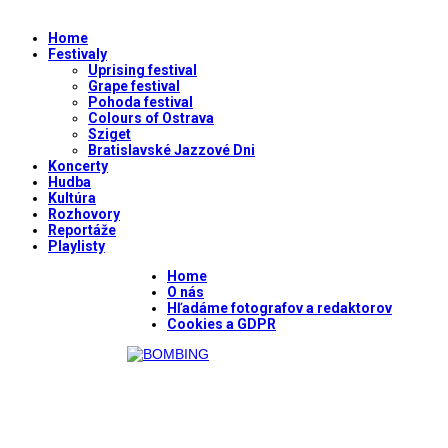
Home
Festivaly
Uprising festival
Grape festival
Pohoda festival
Colours of Ostrava
Sziget
Bratislavské Jazzové Dni
Koncerty
Hudba
Kultúra
Rozhovory
Reportáže
Playlisty
Home
O nás
Hľadáme fotografov a redaktorov
Cookies a GDPR