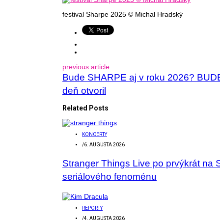
festival Sharpe 2025 © Michal Hradský
previous article
Bude SHARPE aj v roku 2026? BUDE! V
deň otvoril
Related Posts
KONCERTY
/
6. AUGUSTA 2026
Stranger Things Live po prvýkrát na 
seriálového fenoménu
REPORTY
/
4. AUGUSTA 2026