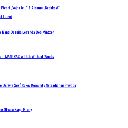
K Piesni „Vojna Je…“ Z Albumu „Krehkosť“
ig Band Ocenila Legenda Bob Mintzer
 Album MANTRAS With & Without Words
de Oslávia Šesť Rokov Komunity Netradičnou Plavbou
ne Otvára Svoje Brány