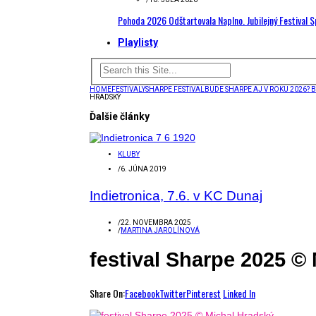
Pohoda 2026 Odštartovala Naplno. Jubilejný Festival 
Playlisty
HOME
FESTIVALY
SHARPE FESTIVAL
BUDE SHARPE AJ V ROKU 2026? 
HRADSKÝ
Ďalšie články
KLUBY
/
6. JÚNA 2019
Indietronica, 7.6. v KC Dunaj
/
22. NOVEMBRA 2025
/
MARTINA JAROLÍNOVÁ
festival Sharpe 2025 © 
Share On:
Facebook
Twitter
Pinterest
Linked In