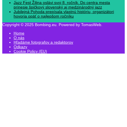
Jazz Fest Žilina oslávi svoj 8. ročník. Do centra mesta
prinesie špičkový slovenský aj medzinárodný jazz
Jubilejná Pohoda prepísala vlastnú históriu, organizátori
hovoria opäť o najlepšom ročníku
Copyright © 2025 Bombing.eu. Powered by TomasWeb.
Home
O nás
Hľadáme fotografov a redaktorov
Odkazy
Cookie Policy (EU)