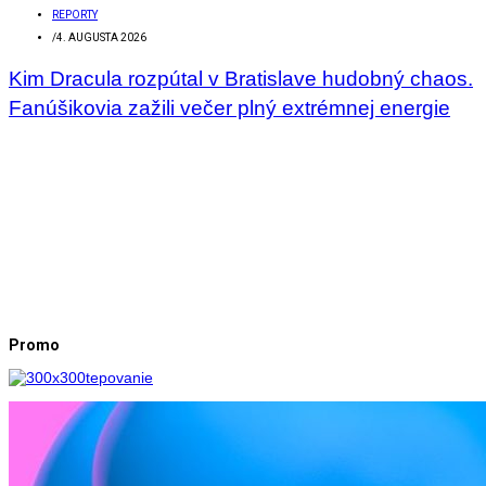
REPORTY
/
4. AUGUSTA 2026
Kim Dracula rozpútal v Bratislave hudobný chaos.
Fanúšikovia zažili večer plný extrémnej energie
Promo