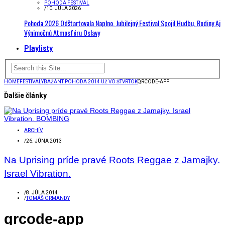
POHODA FESTIVAL
/
10. JÚLA 2026
Pohoda 2026 Odštartovala Naplno. Jubilejný Festival Spojil Hudbu, Rodiny Aj
Výnimočnú Atmosféru Oslavy
Playlisty
HOME
FESTIVALY
BAŽANT POHODA 2014 UŽ VO ŠTVRTOK
QRCODE-APP
Ďalšie články
ARCHÍV
/
26. JÚNA 2013
Na Uprising príde pravé Roots Reggae z Jamajky.
Israel Vibration.
/
8. JÚLA 2014
/
TOMÁŠ ORMANDY
qrcode-app