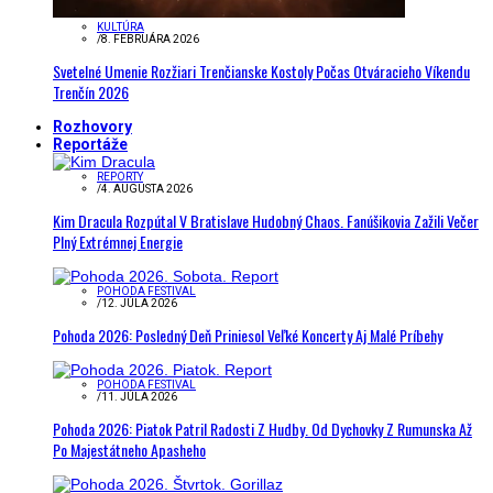
KULTÚRA
/
8. FEBRUÁRA 2026
Svetelné Umenie Rozžiari Trenčianske Kostoly Počas Otváracieho Víkendu
Trenčín 2026
Rozhovory
Reportáže
REPORTY
/
4. AUGUSTA 2026
Kim Dracula Rozpútal V Bratislave Hudobný Chaos. Fanúšikovia Zažili Večer
Plný Extrémnej Energie
POHODA FESTIVAL
/
12. JÚLA 2026
Pohoda 2026: Posledný Deň Priniesol Veľké Koncerty Aj Malé Príbehy
POHODA FESTIVAL
/
11. JÚLA 2026
Pohoda 2026: Piatok Patril Radosti Z Hudby. Od Dychovky Z Rumunska Až
Po Majestátneho Apasheho