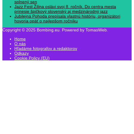
splnený sen
Jazz Fest Žilina oslávi svoj 8. ročník. Do centra mesta
prinesie špičkový slovenský aj medzinárodný jazz
Jubilejná Pohoda prepísala vlastnú históriu, organizátori
hovoria opäť o najlepšom ročníku
Copyright © 2025 Bombing.eu. Powered by TomasWeb.
Home
O nás
Hľadáme fotografov a redaktorov
Odkazy
Cookie Policy (EU)