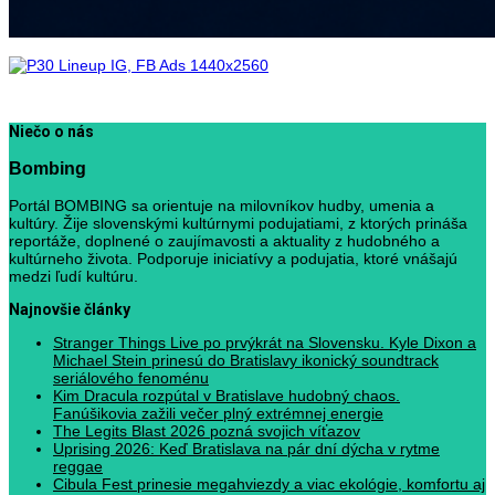
Niečo o nás
Bombing
Portál BOMBING sa orientuje na milovníkov hudby, umenia a
kultúry. Žije slovenskými kultúrnymi podujatiami, z ktorých prináša
reportáže, doplnené o zaujímavosti a aktuality z hudobného a
kultúrneho života. Podporuje iniciatívy a podujatia, ktoré vnášajú
medzi ľudí kultúru.
Najnovšie články
Stranger Things Live po prvýkrát na Slovensku. Kyle Dixon a
Michael Stein prinesú do Bratislavy ikonický soundtrack
seriálového fenoménu
Kim Dracula rozpútal v Bratislave hudobný chaos.
Fanúšikovia zažili večer plný extrémnej energie
The Legits Blast 2026 pozná svojich víťazov
Uprising 2026: Keď Bratislava na pár dní dýcha v rytme
reggae
Cibula Fest prinesie megahviezdy a viac ekológie, komfortu aj