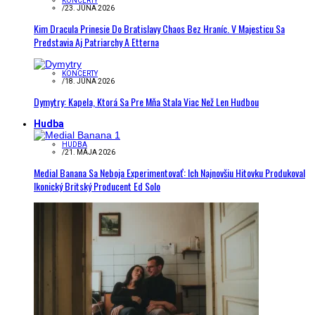
KONCERTY
/
23. JÚNA 2026
Kim Dracula Prinesie Do Bratislavy Chaos Bez Hraníc. V Majesticu Sa
Predstavia Aj Patriarchy A Etterna
KONCERTY
/
18. JÚNA 2026
Dymytry: Kapela, Ktorá Sa Pre Mňa Stala Viac Než Len Hudbou
Hudba
HUDBA
/
21. MÁJA 2026
Medial Banana Sa Neboja Experimentovať: Ich Najnovšiu Hitovku Produkoval
Ikonický Britský Producent Ed Solo