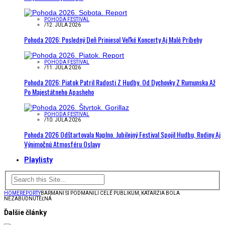
POHODA FESTIVAL
/
12. JÚLA 2026
Pohoda 2026: Posledný Deň Priniesol Veľké Koncerty Aj Malé Príbehy
POHODA FESTIVAL
/
11. JÚLA 2026
Pohoda 2026: Piatok Patril Radosti Z Hudby. Od Dychovky Z Rumunska Až
Po Majestátneho Apasheho
POHODA FESTIVAL
/
10. JÚLA 2026
Pohoda 2026 Odštartovala Naplno. Jubilejný Festival Spojil Hudbu, Rodiny Aj
Výnimočnú Atmosféru Oslavy
Playlisty
HOME
REPORTY
BARMANI SI PODMANILI CELÉ PUBLIKUM, KATARZIA BOLA
NEZABUDNUTEĽNÁ
Ďalšie články