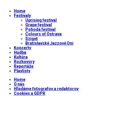
Home
Festivaly
Uprising festival
Grape festival
Pohoda festival
Colours of Ostrava
Sziget
Bratislavské Jazzové Dni
Koncerty
Hudba
Kultúra
Rozhovory
Reportáže
Playlisty
Home
O nás
Hľadáme fotografov a redaktorov
Cookies a GDPR