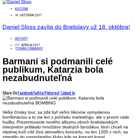
KULTÚRA
/
4. OKTÓBRA 2017
Daniel Sloss zavíta do Bratislavy už 18. októbra!
REPORTY
/
11. APRÍLA 2017
/
TOMÁŠ ORMANDY
Barmani si podmanili celé
publikum, Katarzia bola
nezabudnuteľná
Share On:
Facebook
Twitter
Pinterest
Linked In
Veľký čínsky tour, sa zdá byť veľmi šikovne vymyslenou
kombináciou a to nie len z pohľadu marketingu, ale v prvom rade
hudby. Prezentovanie nového albumu oboch bratislavských
interpretov prilákalo množstvo skalných fanúšikov, ktorí chceli na
vlastnej koži cítiť živú atmosféru koncertu, no len 1200 z nich, sa
zmestilo do vypredaného klubu kde sa koncert konal.