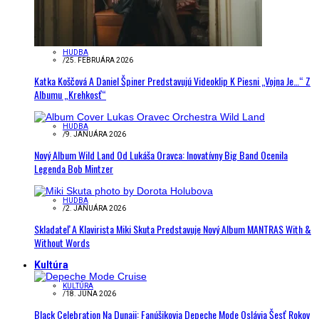
HUDBA
/
25. FEBRUÁRA 2026
Katka Koščová A Daniel Špiner Predstavujú Videoklip K Piesni „Vojna Je…“ Z
Albumu „Krehkosť“
HUDBA
/
9. JANUÁRA 2026
Nový Album Wild Land Od Lukáša Oravca: Inovatívny Big Band Ocenila
Legenda Bob Mintzer
HUDBA
/
2. JANUÁRA 2026
Skladateľ A Klavirista Miki Skuta Predstavuje Nový Album MANTRAS With &
Without Words
Kultúra
KULTÚRA
/
18. JÚNA 2026
Black Celebration Na Dunaji: Fanúšikovia Depeche Mode Oslávia Šesť Rokov