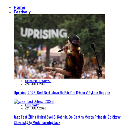
Home
Festivaly
UPRISING FESTIVAL
/
24. JÚLA 2026
Uprising 2026: Keď Bratislava Na Pár Dní Dýcha V Rytme Reggae
FESTIVALY
/
21. JÚLA 2026
Jazz Fest Žilina Oslávi Svoj 8. Ročník. Do Centra Mesta Prinesie Špičkový
Slovenský Aj Medzinárodný Jazz