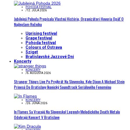
POHODA FESTIVAL
/
12. JÚLA 2026
Jubilejná Pohoda Prepísala Vlastnú Históriu, Organizátori Hovoria Opäť O
Najlepšom Ročníku
Uprising festival
Grape festival
Pohoda festival
Colours of Ostrava
Sziget
Bratislavské Jazzové Dni
Koncerty
KONCERTY
/
6. AUGUSTA 2026
Stranger Things Live Po Prvýkrát Na Slovensku. Kyle Dixon A Michael Stein
Prinesú Do Bratislavy Ikonický Soundtrack Seriálového Fenoménu
KONCERTY
/
26. JÚNA 2026
In Flames Sa Vracajú Na Slovensko! Legendy Melodického Death Metalu
Odohrajú Koncert V Bratislave