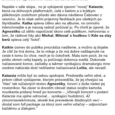
Napätie v sále stúpa , no je vykúpené zjavom “novej“
Katarzie
,
ktorá na dúhových platformách, celá v bielom a s krátkym
piškótovým zostrihom pôsobí ako dávna návšteva Čaboviec z
vesmíru. Je to však veľmi príjemný fleshback pre všetkých po
štyridsiatke.
Katka
spieva citlivo ako na albume, no omnoho
intenzívnejšie a je naozaj radosť počúvať ju. Po chvíli je zjavné, že
Agnostiku
už stihlo napočúvať skoro celé publikum, nehovoriac o
tom, že rádiové hity ako
Michal
,
Milovať s hudbou
či
Kde sa slzy
berú
spieva celý “kotol“.
Katkin
úsmev do publika prezrádza nadšenie, a možno aj dojatie.
Je cítiť že hrá doma, že to miluje a že má dobre našliapnuté na
ceste k tomu čo chce, nech je to čokoľvek. Mala som pocit, že na
pódiu okrem celej kapely, ju počúvajú dokonca svetlá. Dokonale
načasované konce, začiatky a takmer vynikajúcu dramaturgiu mne
osobne nabúrala dosť nešťastne načasovaná
Lolita
, ale nevadí.
Katarzia
môže byť so sebou spokojná. Predviedla veľmi silné, a
pritom citlivé vystúpenie, ktorým presvedčila, že jej chvejúci sa
“hlas“ tak súčasných textov
Agnostiky
, hovorí z duše nielen jej
rovesníkov. Na záver si dovolím citovať status svojho kamoša
muzikanta pridaný hneď po koncerte – „
Včerajší koncert v podaní
Katarzie ma úplne odrovnal… vynikajúci hudobníci, 42
zimomriaviek/minuta, skvelé live prevedenie štúdiových vecí –
dostal som full package za ktorý som veľmi vďačný – odporúčam
každému a ďakujem.
“