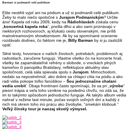
Barmani si podmanili celé publikum
Ešte nestihli vyjsť ani na pódium a už si podmanili celé publikum.
Žeby to malo niečo spoločné s
Jurajom Podmanickým
? Určite
áno! Kapela od roku 2009, kedy na
Rádiohlavách
získala cenu
„
koncertná kapela roka
“, prešla dlhú a ako sami priznávajú v
niektorých rozhovoroch, aj kľukatú cestu slovenským, nie príliš
mainstreamovým showbiznisom. Ak by sa spomínané ocenenie
rozdávalo dodnes, čo faktom nie je,
Billy Barman
by si ju zaslúžili
opäť.
Silné texty, hovoriace o našich životoch, potrebách, problémoch aj
radostiach, zaručene fungujú. Vlastne všetko čo na koncerte hrali,
všetky tie zapamätateľné refrény o slobode, o vreckách plných
kameňov či panoptiku Bratislavy, reflektujúce aktuálny stav
spoločnosti, celá sála spievala spolu s
Jurajom
. Mimochodom,
nedalo sa nepostrehnúť, ako dobre sa chlapci cítia na pódiu a ako
radi vidia pokope toľko fanúšikov –
Šou jednoznačne chalani
vedia urobiť
. Obaja frontmani často spomínajú, že sa pri „
výrobe
“
piesní trápia a veľa toho vznikne na poslednú chvíľu, no zdá sa, že
im to takýmto spôsobom jednoducho funguje. Ak takýto album vedia
nahrať v režime last minute, počas svojich voľných dní a každý z
nich má okrem toho inú prácu ako živobytie, “
smekám klobouk.
“
Veľký čínsky tour je naozaj skvelý výmysel.