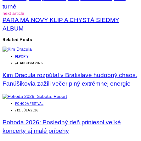
turné
next article
PARA MÁ NOVÝ KLIP A CHYSTÁ SIEDMY
ALBUM
Related Posts
REPORTY
/
4. AUGUSTA 2026
Kim Dracula rozpútal v Bratislave hudobný chaos.
Fanúšikovia zažili večer plný extrémnej energie
POHODA FESTIVAL
/
12. JÚLA 2026
Pohoda 2026: Posledný deň priniesol veľké
koncerty aj malé príbehy