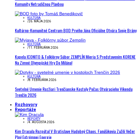
Komunity Netradičnou Plavbou
KULTÚRA
/
26. MÁJA 2026
Kultúrno-Komunitné Centrum BOD Prvého Júna Oficiálne Otvára Svoje Brány
KULTÚRA
/
11. FEBRUÁRA 2026
Kapela ICONITO & Folklórny Súbor ZEMPLÍN Mieria S Predstavením KORENE
Na Zimné Olympijské Hry Do Milána!
KULTÚRA
/
8. FEBRUÁRA 2026
Svetelné Umenie Rozžiari Trenčianske Kostoly Počas Otváracieho Víkendu
Trenčín 2026
Rozhovory
Reportáže
REPORTY
/
4. AUGUSTA 2026
Kim Dracula Rozpútal V Bratislave Hudobný Chaos. Fanúšikovia Zažili Večer
Plný Extrémnej Energie