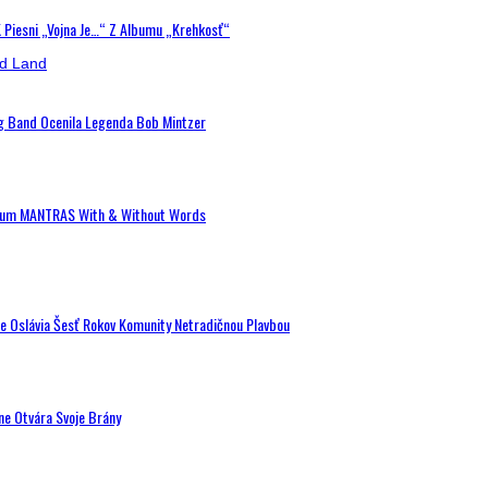
K Piesni „Vojna Je…“ Z Albumu „Krehkosť“
ig Band Ocenila Legenda Bob Mintzer
 Album MANTRAS With & Without Words
de Oslávia Šesť Rokov Komunity Netradičnou Plavbou
ne Otvára Svoje Brány