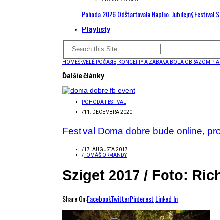
Pohoda 2026 Odštartovala Naplno. Jubilejný Festival 
Playlisty
HOME
SKVELÉ POČASIE, KONCERTY A ZÁBAVA BOLA OBRAZOM PIA
Ďalšie články
POHODA FESTIVAL
/
11. DECEMBRA 2020
Festival Doma dobre bude online, pr
/
17. AUGUSTA 2017
/
TOMÁŠ ORMANDY
Sziget 2017 / Foto: Ri
Share On:
Facebook
Twitter
Pinterest
Linked In