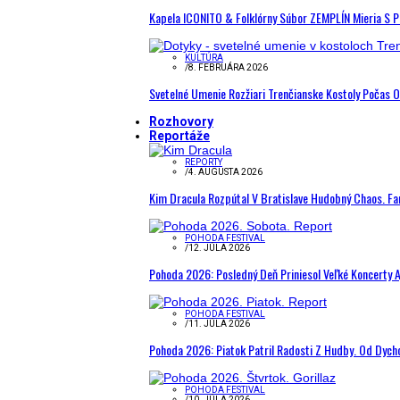
Kapela ICONITO & Folklórny Súbor ZEMPLÍN Mieria S 
KULTÚRA
/
8. FEBRUÁRA 2026
Svetelné Umenie Rozžiari Trenčianske Kostoly Počas 
Rozhovory
Reportáže
REPORTY
/
4. AUGUSTA 2026
Kim Dracula Rozpútal V Bratislave Hudobný Chaos. Fanú
POHODA FESTIVAL
/
12. JÚLA 2026
Pohoda 2026: Posledný Deň Priniesol Veľké Koncerty A
POHODA FESTIVAL
/
11. JÚLA 2026
Pohoda 2026: Piatok Patril Radosti Z Hudby. Od Dyc
POHODA FESTIVAL
/
10. JÚLA 2026