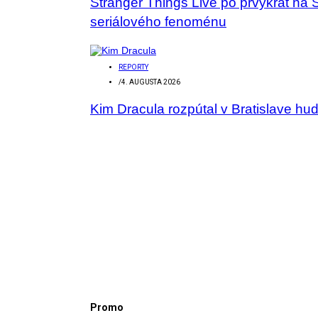
Stranger Things Live po prvýkrát na 
seriálového fenoménu
REPORTY
/
4. AUGUSTA 2026
Kim Dracula rozpútal v Bratislave hu
Promo