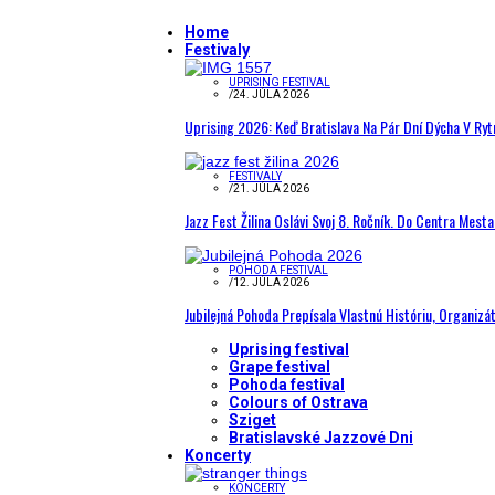
Home
Festivaly
UPRISING FESTIVAL
/
24. JÚLA 2026
Uprising 2026: Keď Bratislava Na Pár Dní Dýcha V R
FESTIVALY
/
21. JÚLA 2026
Jazz Fest Žilina Oslávi Svoj 8. Ročník. Do Centra Mest
POHODA FESTIVAL
/
12. JÚLA 2026
Jubilejná Pohoda Prepísala Vlastnú Históriu, Organizá
Uprising festival
Grape festival
Pohoda festival
Colours of Ostrava
Sziget
Bratislavské Jazzové Dni
Koncerty
KONCERTY