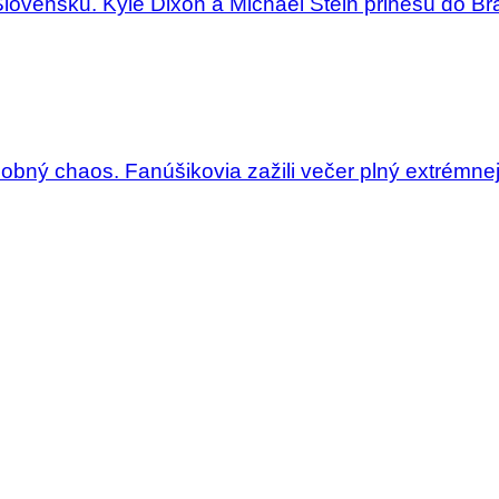
Slovensku. Kyle Dixon a Michael Stein prinesú do Bra
dobný chaos. Fanúšikovia zažili večer plný extrémne