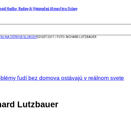
Spojil Hudbu, Rodiny Aj Výnimočnú Atmosféru Oslavy
TKU NA OSTROVE SLOBODY
SZIGET 2017 / FOTO: RICHARD LUTZBAUER
oblémy ľudí bez domova ostávajú v reálnom svete
chard Lutzbauer