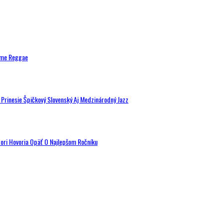
ytme Reggae
a Prinesie Špičkový Slovenský Aj Medzinárodný Jazz
tori Hovoria Opäť O Najlepšom Ročníku