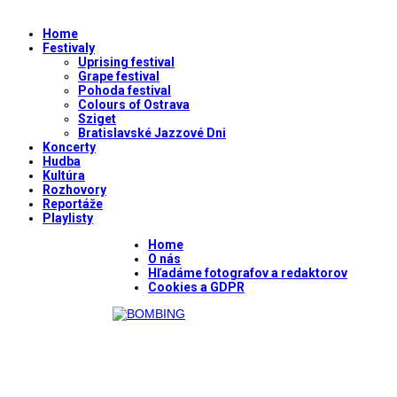
Home
Festivaly
Uprising festival
Grape festival
Pohoda festival
Colours of Ostrava
Sziget
Bratislavské Jazzové Dni
Koncerty
Hudba
Kultúra
Rozhovory
Reportáže
Playlisty
Home
O nás
Hľadáme fotografov a redaktorov
Cookies a GDPR