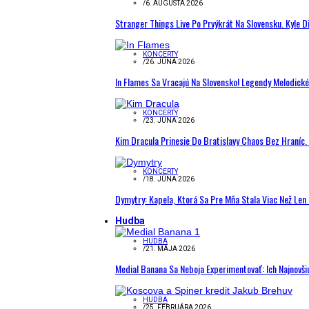
/
6. AUGUSTA 2026
Stranger Things Live Po Prvýkrát Na Slovensku. Kyle D
KONCERTY
/
26. JÚNA 2026
In Flames Sa Vracajú Na Slovensko! Legendy Melodick
KONCERTY
/
23. JÚNA 2026
Kim Dracula Prinesie Do Bratislavy Chaos Bez Hraníc. 
KONCERTY
/
18. JÚNA 2026
Dymytry: Kapela, Ktorá Sa Pre Mňa Stala Viac Než Le
Hudba
HUDBA
/
21. MÁJA 2026
Medial Banana Sa Neboja Experimentovať: Ich Najnovši
HUDBA
/
25. FEBRUÁRA 2026