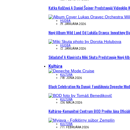
Katka Koščová A Daniel Špiner Predstavujú Videoklip 
HUDBA
/
9. JANUÁRA 2026
Nový Album Wild Land Od Lukáša Oravca: Inovatívny B
HUDBA
/
2. JANUÁRA 2026
Skladateľ A Klavirista Miki Skuta Predstavuje Nový
Kultúra
KULTÚRA
/
18. JÚNA 2026
Black Celebration Na Dunaji: Fanúšikovia Depeche Mo
KULTÚRA
/
26. MÁJA 2026
Kultúrno-Komunitné Centrum BOD Prvého Júna Oficiál
KULTÚRA
/
11. FEBRUÁRA 2026