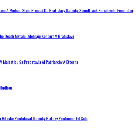
ixon A Michael Stein Prinesú Do Bratislavy Ikonický Soundtrack Seriálového Fenoménu
ého Death Metalu Odohrajú Koncert V Bratislave
V Majesticu Sa Predstavia Aj Patriarchy A Etterna
n Hudbou
u Hitovku Produkoval Ikonický Britský Producent Ed Solo