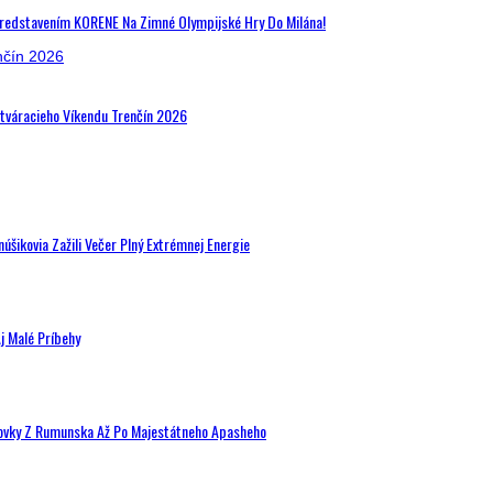
Predstavením KORENE Na Zimné Olympijské Hry Do Milána!
Otváracieho Víkendu Trenčín 2026
šikovia Zažili Večer Plný Extrémnej Energie
j Malé Príbehy
hovky Z Rumunska Až Po Majestátneho Apasheho