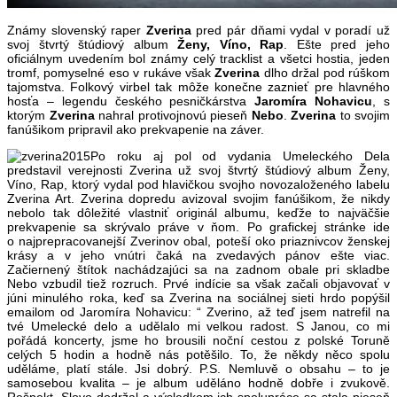
Známy slovenský raper
Zverina
pred pár dňami vydal v poradí už
svoj štvrtý štúdiový album
Ženy, Víno, Rap
. Ešte pred jeho
oficiálnym uvedením bol známy celý tracklist a všetci hostia, jeden
tromf, pomyselné eso v rukáve však
Zverina
dlho držal pod rúškom
tajomstva. Folkový virbel tak môže konečne zaznieť pre hlavného
hosťa – legendu českého pesničkárstva
Jaromíra
Nohavicu
, s
ktorým
Zverina
nahral protivojnovú pieseň
Nebo
.
Zverina
to svojim
fanúšikom pripravil ako prekvapenie na záver.
Po roku aj pol od vydania Umeleckého Dela
predstavil verejnosti Zverina už svoj štvrtý štúdiový album Ženy,
Víno, Rap, ktorý vydal pod hlavičkou svojho novozaloženého labelu
Zverina Art. Zverina dopredu avizoval svojim fanúšikom, že nikdy
nebolo tak dôležité vlastniť originál albumu, keďže to najväčšie
prekvapenie sa skrývalo práve v ňom. Po grafickej stránke ide
o najprepracovanejší Zverinov obal, poteší oko priaznivcov ženskej
krásy a v jeho vnútri čaká na zvedavých pánov ešte viac.
Začiernený štítok nachádzajúci sa na zadnom obale pri skladbe
Nebo vzbudil tiež rozruch. Prvé indície sa však začali objavovať v
júni minulého roka, keď sa Zverina na sociálnej sieti hrdo popýšil
emailom od Jaromíra Nohavicu: “ Zverino, až teď jsem natrefil na
tvé Umelecké delo a udělalo mi velkou radost. S Janou, co mi
pořádá koncerty, jsme ho brousili noční cestou z polské Toruně
celých 5 hodin a hodně nás potěšilo. To, že někdy něco spolu
uděláme, platí stále. Jsi dobrý. P.S. Nemluvě o obsahu – to je
samosebou kvalita – je album uděláno hodně dobře i zvukově.
Rešpekt. Slovo dodržal a výsledkom ich spolupráce sa stala pieseň