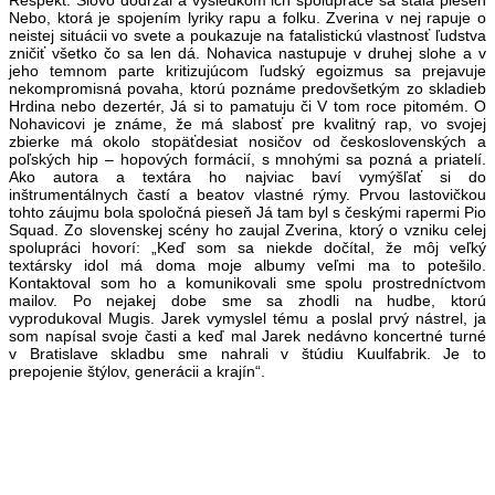
Nebo, ktorá je spojením lyriky rapu a folku. Zverina v nej rapuje o
neistej situácii vo svete a poukazuje na fatalistickú vlastnosť ľudstva
zničiť všetko čo sa len dá. Nohavica nastupuje v druhej slohe a v
jeho temnom parte kritizujúcom ľudský egoizmus sa prejavuje
nekompromisná povaha, ktorú poznáme predovšetkým zo skladieb
Hrdina nebo dezertér, Já si to pamatuju či V tom roce pitomém. O
Nohavicovi je známe, že má slabosť pre kvalitný rap, vo svojej
zbierke má okolo stopäťdesiat nosičov od československých a
poľských hip – hopových formácií, s mnohými sa pozná a priatelí.
Ako autora a textára ho najviac baví vymýšľať si do
inštrumentálnych častí a beatov vlastné rýmy. Prvou lastovičkou
tohto záujmu bola spoločná pieseň Já tam byl s českými rapermi Pio
Squad. Zo slovenskej scény ho zaujal Zverina, ktorý o vzniku celej
spolupráci hovorí: „Keď som sa niekde dočítal, že môj veľký
textársky idol má doma moje albumy veľmi ma to potešilo.
Kontaktoval som ho a komunikovali sme spolu prostredníctvom
mailov. Po nejakej dobe sme sa zhodli na hudbe, ktorú
vyprodukoval Mugis. Jarek vymyslel tému a poslal prvý nástrel, ja
som napísal svoje časti a keď mal Jarek nedávno koncertné turné
v Bratislave skladbu sme nahrali v štúdiu Kuulfabrik. Je to
prepojenie štýlov, generácii a krajín“.