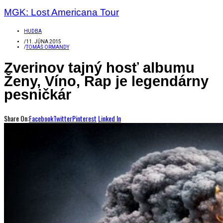
MGK: Lost Americana Tour
HUDBA
/
11. JÚNA 2015
/
TOMÁŠ ORMANDY
Zverinov tajný hosť albumu
Ženy, Víno, Rap je legendárny
pesničkár
Share On:
Facebook
Twitter
Pinterest
Linked In