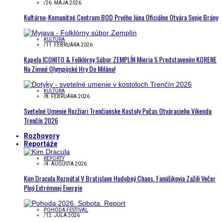
/
26. MÁJA 2026
Kultúrno-Komunitné Centrum BOD Prvého Júna Oficiálne Otvára Svoje Brány
KULTÚRA
/
11. FEBRUÁRA 2026
Kapela ICONITO & Folklórny Súbor ZEMPLÍN Mieria S Predstavením KORENE
Na Zimné Olympijské Hry Do Milána!
KULTÚRA
/
8. FEBRUÁRA 2026
Svetelné Umenie Rozžiari Trenčianske Kostoly Počas Otváracieho Víkendu
Trenčín 2026
Rozhovory
Reportáže
REPORTY
/
4. AUGUSTA 2026
Kim Dracula Rozpútal V Bratislave Hudobný Chaos. Fanúšikovia Zažili Večer
Plný Extrémnej Energie
POHODA FESTIVAL
/
12. JÚLA 2026