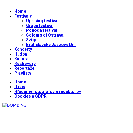
Home
Festivaly
Uprising festival
Grape festival
Pohoda festival
Colours of Ostrava
Sziget
Bratislavské Jazzové Dni
Koncerty
Hudba
Kultúra
Rozhovory
Reportáže
Playlisty
Home
O nás
Hľadáme fotografov a redaktorov
Cookies a GDPR