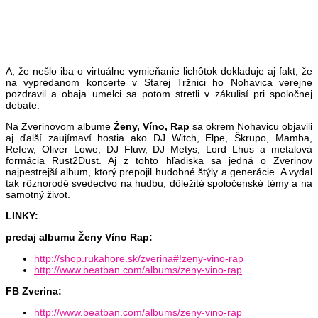
A, že nešlo iba o virtuálne vymieňanie lichôtok dokladuje aj fakt, že
na vypredanom koncerte v Starej Tržnici ho Nohavica verejne
pozdravil a obaja umelci sa potom stretli v zákulisí pri spoločnej
debate.
Na Zverinovom albume
Ženy, Víno, Rap
sa okrem Nohavicu objavili
aj ďalší zaujímaví hostia ako DJ Witch, Elpe, Škrupo, Mamba,
Refew, Oliver Lowe, DJ Fluw, DJ Metys, Lord Lhus a metalová
formácia Rust2Dust. Aj z tohto hľadiska sa jedná o Zverinov
najpestrejší album, ktorý prepojil hudobné štýly a generácie. A vydal
tak rôznorodé svedectvo na hudbu, dôležité spoločenské témy a na
samotný život.
LINKY:
predaj albumu Ženy Víno Rap:
http://shop.rukahore.sk/zverina#!zeny-vino-rap
http://www.beatban.com/albums/zeny-vino-rap
FB Zverina:
http://www.beatban.com/albums/zeny-vino-rap