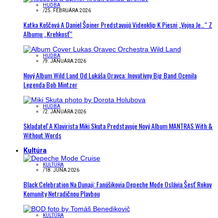
HUDBA
/
25. FEBRUÁRA 2026
Katka Koščová A Daniel Špiner Predstavujú Videoklip K Piesni „Vojna Je…“ Z
Albumu „Krehkosť“
HUDBA
/
9. JANUÁRA 2026
Nový Album Wild Land Od Lukáša Oravca: Inovatívny Big Band Ocenila
Legenda Bob Mintzer
HUDBA
/
2. JANUÁRA 2026
Skladateľ A Klavirista Miki Skuta Predstavuje Nový Album MANTRAS With &
Without Words
Kultúra
KULTÚRA
/
18. JÚNA 2026
Black Celebration Na Dunaji: Fanúšikovia Depeche Mode Oslávia Šesť Rokov
Komunity Netradičnou Plavbou
KULTÚRA