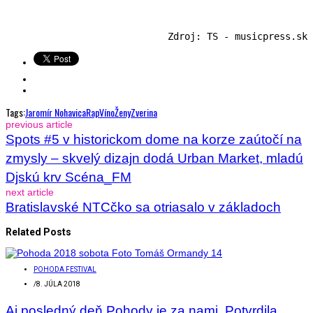
Zdroj: TS - musicpress.sk
Tags:
Jaromír Nohavica
Rap
Víno
Ženy
Zverina
previous article
Spots #5 v historickom dome na korze zaútočí na
zmysly – skvelý dizajn dodá Urban Market, mladú
Djskú krv Scéna_FM
next article
Bratislavské NTCčko sa otriasalo v základoch
Related Posts
POHODA FESTIVAL
/
8. JÚLA 2018
Aj posledný deň Pohody je za nami. Potvrdila