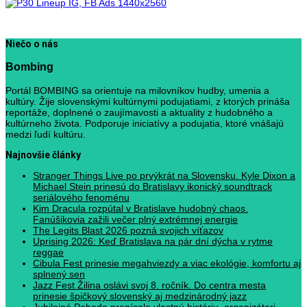
Niečo o nás
Bombing
Portál BOMBING sa orientuje na milovníkov hudby, umenia a
kultúry. Žije slovenskými kultúrnymi podujatiami, z ktorých prináša
reportáže, doplnené o zaujímavosti a aktuality z hudobného a
kultúrneho života. Podporuje iniciatívy a podujatia, ktoré vnášajú
medzi ľudí kultúru.
Najnovšie články
Stranger Things Live po prvýkrát na Slovensku. Kyle Dixon a
Michael Stein prinesú do Bratislavy ikonický soundtrack
seriálového fenoménu
Kim Dracula rozpútal v Bratislave hudobný chaos.
Fanúšikovia zažili večer plný extrémnej energie
The Legits Blast 2026 pozná svojich víťazov
Uprising 2026: Keď Bratislava na pár dní dýcha v rytme
reggae
Cibula Fest prinesie megahviezdy a viac ekológie, komfortu aj
splnený sen
Jazz Fest Žilina oslávi svoj 8. ročník. Do centra mesta
prinesie špičkový slovenský aj medzinárodný jazz
Jubilejná Pohoda prepísala vlastnú históriu, organizátori