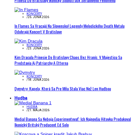
Prinesú Do Bratislavy Ikonický Soundtrack Seriálového Fenoménu
KONCERTY
/
26. JÚNA 2026
In Flames Sa Vracajú Na Slovensko! Legendy Melodického Death Metalu
Odohrajú Koncert V Bratislave
KONCERTY
/
23. JÚNA 2026
Kim Dracula Prinesie Do Bratislavy Chaos Bez Hraníc. V Majesticu Sa
Predstavia Aj Patriarchy A Etterna
KONCERTY
/
18. JÚNA 2026
Dymytry: Kapela, Ktorá Sa Pre Mňa Stala Viac Než Len Hudbou
Hudba
HUDBA
/
21. MÁJA 2026
Medial Banana Sa Neboja Experimentovať: Ich Najnovšiu Hitovku Produkoval
Ikonický Britský Producent Ed Solo