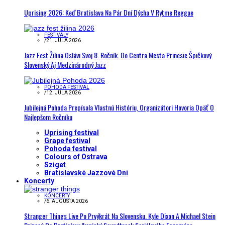
Uprising 2026: Keď Bratislava Na Pár Dní Dýcha V Rytme Reggae
FESTIVALY
/
21. JÚLA 2026
Jazz Fest Žilina Oslávi Svoj 8. Ročník. Do Centra Mesta Prinesie Špičkový
Slovenský Aj Medzinárodný Jazz
POHODA FESTIVAL
/
12. JÚLA 2026
Jubilejná Pohoda Prepísala Vlastnú Históriu, Organizátori Hovoria Opäť O
Najlepšom Ročníku
Uprising festival
Grape festival
Pohoda festival
Colours of Ostrava
Sziget
Bratislavské Jazzové Dni
Koncerty
KONCERTY
/
6. AUGUSTA 2026
Stranger Things Live Po Prvýkrát Na Slovensku. Kyle Dixon A Michael Stein