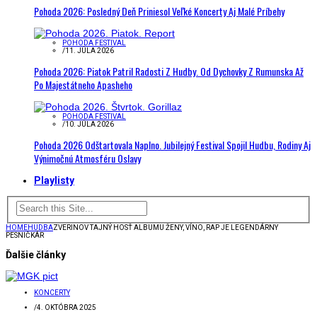
Pohoda 2026: Posledný Deň Priniesol Veľké Koncerty Aj Malé Príbehy
POHODA FESTIVAL
/
11. JÚLA 2026
Pohoda 2026: Piatok Patril Radosti Z Hudby. Od Dychovky Z Rumunska Až
Po Majestátneho Apasheho
POHODA FESTIVAL
/
10. JÚLA 2026
Pohoda 2026 Odštartovala Naplno. Jubilejný Festival Spojil Hudbu, Rodiny Aj
Výnimočnú Atmosféru Oslavy
Playlisty
HOME
HUDBA
ZVERINOV TAJNÝ HOSŤ ALBUMU ŽENY, VÍNO, RAP JE LEGENDÁRNY
PESNIČKÁR
Ďalšie články
KONCERTY
/
4. OKTÓBRA 2025