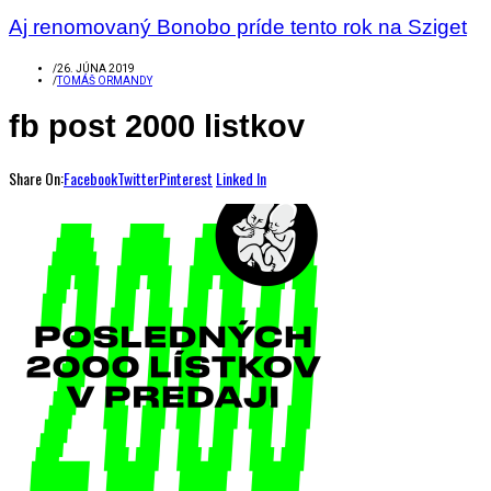
Aj renomovaný Bonobo príde tento rok na Sziget
/
26. JÚNA 2019
/
TOMÁŠ ORMANDY
fb post 2000 listkov
Share On:
Facebook
Twitter
Pinterest
Linked In