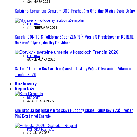
/
26. MÁJA 2026
Kultúrno-Komunitné Centrum BOD Prvého Júna Oficiálne Otvára Svoje Brány
KULTÚRA
/
11. FEBRUÁRA 2026
Kapela ICONITO & Folklórny Súbor ZEMPLÍN Mieria S Predstavením KORENE
Na Zimné Olympijské Hry Do Milána!
KULTÚRA
/
8. FEBRUÁRA 2026
Svetelné Umenie Rozžiari Trenčianske Kostoly Počas Otváracieho Víkendu
Trenčín 2026
Rozhovory
Reportáže
REPORTY
/
4. AUGUSTA 2026
Kim Dracula Rozpútal V Bratislave Hudobný Chaos. Fanúšikovia Zažili Večer
Plný Extrémnej Energie
POHODA FESTIVAL
/
12. JÚLA 2026