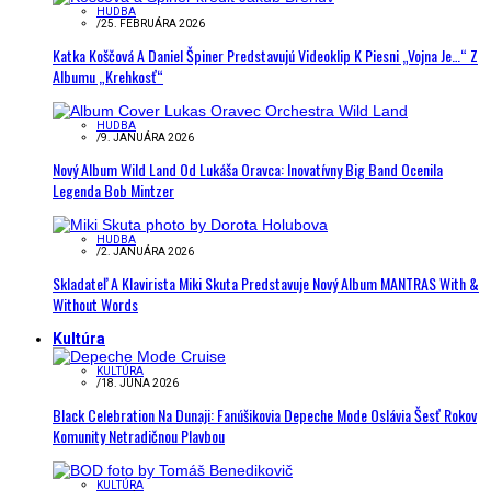
HUDBA
/
25. FEBRUÁRA 2026
Katka Koščová A Daniel Špiner Predstavujú Videoklip K Piesni „Vojna Je…“ Z
Albumu „Krehkosť“
HUDBA
/
9. JANUÁRA 2026
Nový Album Wild Land Od Lukáša Oravca: Inovatívny Big Band Ocenila
Legenda Bob Mintzer
HUDBA
/
2. JANUÁRA 2026
Skladateľ A Klavirista Miki Skuta Predstavuje Nový Album MANTRAS With &
Without Words
Kultúra
KULTÚRA
/
18. JÚNA 2026
Black Celebration Na Dunaji: Fanúšikovia Depeche Mode Oslávia Šesť Rokov
Komunity Netradičnou Plavbou
KULTÚRA