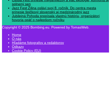
splnený sen
Jazz Fest Žilina oslávi svoj 8. ročník. Do centra mesta
prinesie špičkový slovenský aj medzinárodný jazz
Jubilejná Pohoda prepísala vlastnú históriu, organizátori
hovoria opäť o najlepšom ročníku
Copyright © 2025 Bombing.eu. Powered by TomasWeb.
Home
O nás
Hľadáme fotografov a redaktorov
Odkazy
Cookie Policy (EU)