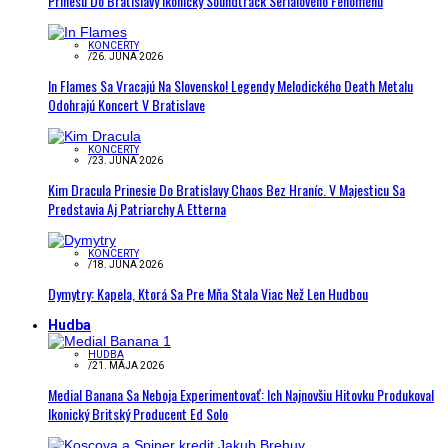
Prinesú Do Bratislavy Ikonický Soundtrack Seriálového Fenoménu
KONCERTY
/
26. JÚNA 2026
In Flames Sa Vracajú Na Slovensko! Legendy Melodického Death Metalu
Odohrajú Koncert V Bratislave
KONCERTY
/
23. JÚNA 2026
Kim Dracula Prinesie Do Bratislavy Chaos Bez Hraníc. V Majesticu Sa
Predstavia Aj Patriarchy A Etterna
KONCERTY
/
18. JÚNA 2026
Dymytry: Kapela, Ktorá Sa Pre Mňa Stala Viac Než Len Hudbou
Hudba
HUDBA
/
21. MÁJA 2026
Medial Banana Sa Neboja Experimentovať: Ich Najnovšiu Hitovku Produkoval
Ikonický Britský Producent Ed Solo