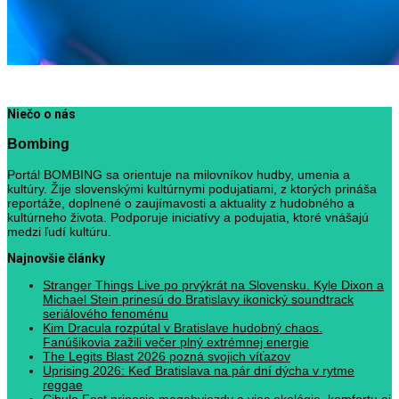
Niečo o nás
Bombing
Portál BOMBING sa orientuje na milovníkov hudby, umenia a
kultúry. Žije slovenskými kultúrnymi podujatiami, z ktorých prináša
reportáže, doplnené o zaujímavosti a aktuality z hudobného a
kultúrneho života. Podporuje iniciatívy a podujatia, ktoré vnášajú
medzi ľudí kultúru.
Najnovšie články
Stranger Things Live po prvýkrát na Slovensku. Kyle Dixon a
Michael Stein prinesú do Bratislavy ikonický soundtrack
seriálového fenoménu
Kim Dracula rozpútal v Bratislave hudobný chaos.
Fanúšikovia zažili večer plný extrémnej energie
The Legits Blast 2026 pozná svojich víťazov
Uprising 2026: Keď Bratislava na pár dní dýcha v rytme
reggae
Cibula Fest prinesie megahviezdy a viac ekológie, komfortu aj