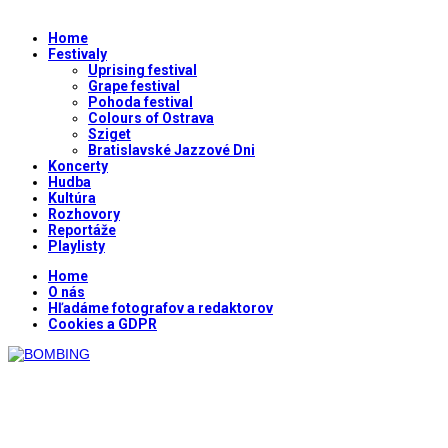
Home
Festivaly
Uprising festival
Grape festival
Pohoda festival
Colours of Ostrava
Sziget
Bratislavské Jazzové Dni
Koncerty
Hudba
Kultúra
Rozhovory
Reportáže
Playlisty
Home
O nás
Hľadáme fotografov a redaktorov
Cookies a GDPR