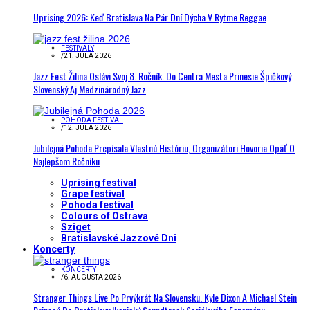
Uprising 2026: Keď Bratislava Na Pár Dní Dýcha V Rytme Reggae
FESTIVALY
/
21. JÚLA 2026
Jazz Fest Žilina Oslávi Svoj 8. Ročník. Do Centra Mesta Prinesie Špičkový
Slovenský Aj Medzinárodný Jazz
POHODA FESTIVAL
/
12. JÚLA 2026
Jubilejná Pohoda Prepísala Vlastnú Históriu, Organizátori Hovoria Opäť O
Najlepšom Ročníku
Uprising festival
Grape festival
Pohoda festival
Colours of Ostrava
Sziget
Bratislavské Jazzové Dni
Koncerty
KONCERTY
/
6. AUGUSTA 2026
Stranger Things Live Po Prvýkrát Na Slovensku. Kyle Dixon A Michael Stein