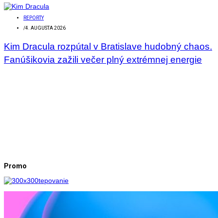
REPORTY
/
4. AUGUSTA 2026
Kim Dracula rozpútal v Bratislave hudobný chaos.
Fanúšikovia zažili večer plný extrémnej energie
Promo