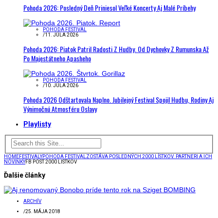
Pohoda 2026: Posledný Deň Priniesol Veľké Koncerty Aj Malé Príbehy
POHODA FESTIVAL
/
11. JÚLA 2026
Pohoda 2026: Piatok Patril Radosti Z Hudby. Od Dychovky Z Rumunska Až
Po Majestátneho Apasheho
POHODA FESTIVAL
/
10. JÚLA 2026
Pohoda 2026 Odštartovala Naplno. Jubilejný Festival Spojil Hudbu, Rodiny Aj
Výnimočnú Atmosféru Oslavy
Playlisty
HOME
FESTIVALY
POHODA FESTIVAL
ZOSTÁVA POSLEDNÝCH 2000 LÍSTKOV. PARTNERI A ICH
NOVINKY
FB POST 2000 LISTKOV
Ďalšie články
ARCHÍV
/
25. MÁJA 2018