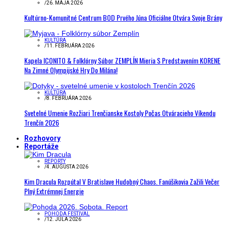
/
26. MÁJA 2026
Kultúrno-Komunitné Centrum BOD Prvého Júna Oficiálne Otvára Svoje Brány
KULTÚRA
/
11. FEBRUÁRA 2026
Kapela ICONITO & Folklórny Súbor ZEMPLÍN Mieria S Predstavením KORENE
Na Zimné Olympijské Hry Do Milána!
KULTÚRA
/
8. FEBRUÁRA 2026
Svetelné Umenie Rozžiari Trenčianske Kostoly Počas Otváracieho Víkendu
Trenčín 2026
Rozhovory
Reportáže
REPORTY
/
4. AUGUSTA 2026
Kim Dracula Rozpútal V Bratislave Hudobný Chaos. Fanúšikovia Zažili Večer
Plný Extrémnej Energie
POHODA FESTIVAL
/
12. JÚLA 2026