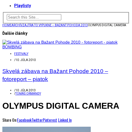
Playlisty
HOME
ARCHÍV
ZAJTRA TO VYPUKNE – BAŽANT POHODA 2013
OLYMPUS DIGITAL CAMERA
Ďalšie články
FESTIVALY
/
10. JÚLA 2010
Skvelá zábava na Bažant Pohode 2010 –
fotoreport – piatok
/
10. JÚLA 2013
/
TOMÁŠ ORMANDY
OLYMPUS DIGITAL CAMERA
Share On:
Facebook
Twitter
Pinterest
Linked In