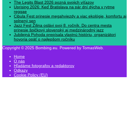
The Legits Blast 2026 pozná svojich víťazov
Uprising 2026: Keď Bratislava na pár dní dýcha v rytme
reggae
Cibula Fest prinesie megahviezdy a viac ekológie, komfortu aj
splnený sen
Jazz Fest Žilina oslávi svoj 8. ročník. Do centra mesta
prinesie špičkový slovenský aj medzinárodný jazz
Jubilejná Pohoda prepísala vlastnú históriu, organizátori
hovoria opäť o najlepšom ročníku
Copyright © 2025 Bombing.eu. Powered by TomasWeb.
Home
O nás
Hľadáme fotografov a redaktorov
Odkazy
Cookie Policy (EU)