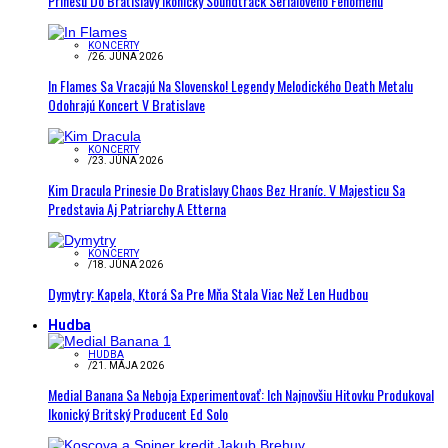
Prinesú Do Bratislavy Ikonický Soundtrack Seriálového Fenoménu
KONCERTY
/
26. JÚNA 2026
In Flames Sa Vracajú Na Slovensko! Legendy Melodického Death Metalu
Odohrajú Koncert V Bratislave
KONCERTY
/
23. JÚNA 2026
Kim Dracula Prinesie Do Bratislavy Chaos Bez Hraníc. V Majesticu Sa
Predstavia Aj Patriarchy A Etterna
KONCERTY
/
18. JÚNA 2026
Dymytry: Kapela, Ktorá Sa Pre Mňa Stala Viac Než Len Hudbou
Hudba
HUDBA
/
21. MÁJA 2026
Medial Banana Sa Neboja Experimentovať: Ich Najnovšiu Hitovku Produkoval
Ikonický Britský Producent Ed Solo