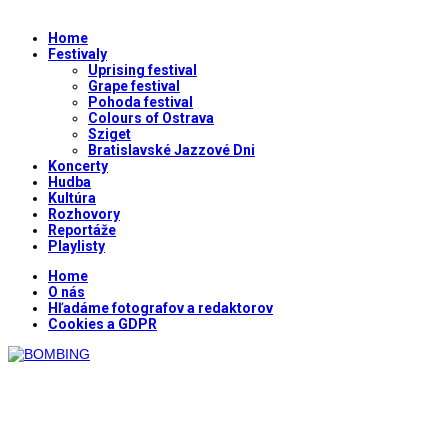
Home
Festivaly
Uprising festival
Grape festival
Pohoda festival
Colours of Ostrava
Sziget
Bratislavské Jazzové Dni
Koncerty
Hudba
Kultúra
Rozhovory
Reportáže
Playlisty
Home
O nás
Hľadáme fotografov a redaktorov
Cookies a GDPR