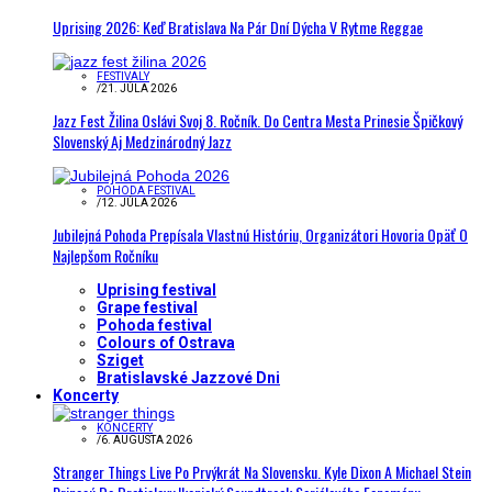
Uprising 2026: Keď Bratislava Na Pár Dní Dýcha V Rytme Reggae
FESTIVALY
/
21. JÚLA 2026
Jazz Fest Žilina Oslávi Svoj 8. Ročník. Do Centra Mesta Prinesie Špičkový
Slovenský Aj Medzinárodný Jazz
POHODA FESTIVAL
/
12. JÚLA 2026
Jubilejná Pohoda Prepísala Vlastnú Históriu, Organizátori Hovoria Opäť O
Najlepšom Ročníku
Uprising festival
Grape festival
Pohoda festival
Colours of Ostrava
Sziget
Bratislavské Jazzové Dni
Koncerty
KONCERTY
/
6. AUGUSTA 2026
Stranger Things Live Po Prvýkrát Na Slovensku. Kyle Dixon A Michael Stein