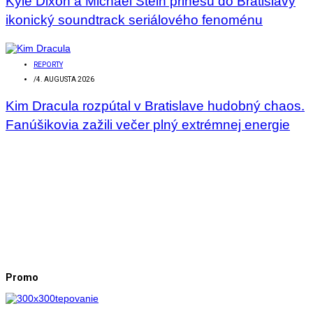
Kyle Dixon a Michael Stein prinesú do Bratislavy
ikonický soundtrack seriálového fenoménu
REPORTY
/
4. AUGUSTA 2026
Kim Dracula rozpútal v Bratislave hudobný chaos.
Fanúšikovia zažili večer plný extrémnej energie
Promo