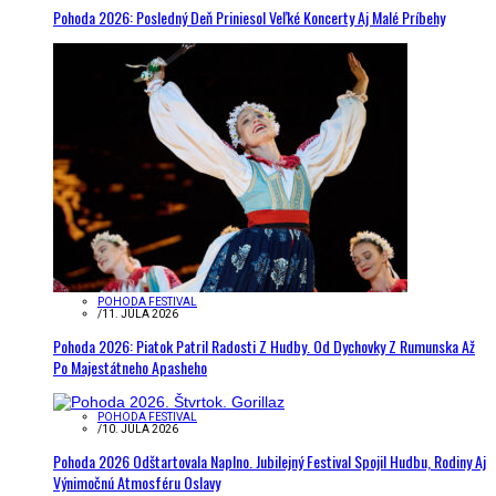
Pohoda 2026: Posledný Deň Priniesol Veľké Koncerty Aj Malé Príbehy
POHODA FESTIVAL
/
11. JÚLA 2026
Pohoda 2026: Piatok Patril Radosti Z Hudby. Od Dychovky Z Rumunska Až
Po Majestátneho Apasheho
POHODA FESTIVAL
/
10. JÚLA 2026
Pohoda 2026 Odštartovala Naplno. Jubilejný Festival Spojil Hudbu, Rodiny Aj
Výnimočnú Atmosféru Oslavy