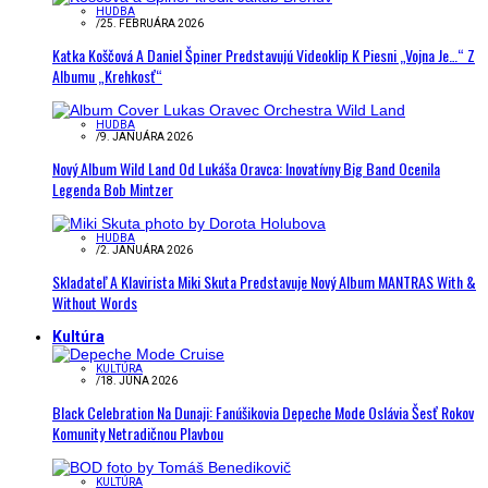
HUDBA
/
25. FEBRUÁRA 2026
Katka Koščová A Daniel Špiner Predstavujú Videoklip K Piesni „Vojna Je…“ Z
Albumu „Krehkosť“
HUDBA
/
9. JANUÁRA 2026
Nový Album Wild Land Od Lukáša Oravca: Inovatívny Big Band Ocenila
Legenda Bob Mintzer
HUDBA
/
2. JANUÁRA 2026
Skladateľ A Klavirista Miki Skuta Predstavuje Nový Album MANTRAS With &
Without Words
Kultúra
KULTÚRA
/
18. JÚNA 2026
Black Celebration Na Dunaji: Fanúšikovia Depeche Mode Oslávia Šesť Rokov
Komunity Netradičnou Plavbou
KULTÚRA