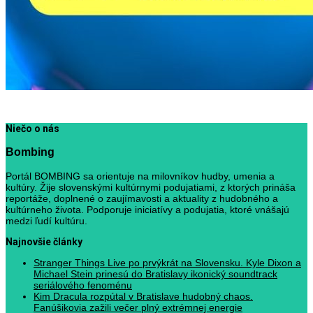
Niečo o nás
Bombing
Portál BOMBING sa orientuje na milovníkov hudby, umenia a
kultúry. Žije slovenskými kultúrnymi podujatiami, z ktorých prináša
reportáže, doplnené o zaujímavosti a aktuality z hudobného a
kultúrneho života. Podporuje iniciatívy a podujatia, ktoré vnášajú
medzi ľudí kultúru.
Najnovšie články
Stranger Things Live po prvýkrát na Slovensku. Kyle Dixon a
Michael Stein prinesú do Bratislavy ikonický soundtrack
seriálového fenoménu
Kim Dracula rozpútal v Bratislave hudobný chaos.
Fanúšikovia zažili večer plný extrémnej energie